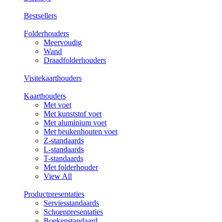
Bestsellers
Folderhouders
Meervoudig
Wand
Draadfolderhouders
Visitekaarthouders
Kaarthouders
Met voet
Met kunststof voet
Met aluminium voet
Met beukenhouten voet
Z-standaards
L-standaards
T-standaards
Met folderhouder
View All
Productpresentaties
Serviesstandaards
Schoenpresentaties
Boekenstandaard