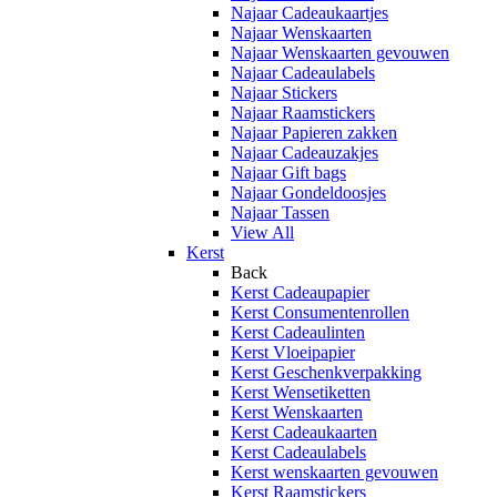
Najaar Cadeaukaartjes
Najaar Wenskaarten
Najaar Wenskaarten gevouwen
Najaar Cadeaulabels
Najaar Stickers
Najaar Raamstickers
Najaar Papieren zakken
Najaar Cadeauzakjes
Najaar Gift bags
Najaar Gondeldoosjes
Najaar Tassen
View All
Kerst
Back
Kerst Cadeaupapier
Kerst Consumentenrollen
Kerst Cadeaulinten
Kerst Vloeipapier
Kerst Geschenkverpakking
Kerst Wensetiketten
Kerst Wenskaarten
Kerst Cadeaukaarten
Kerst Cadeaulabels
Kerst wenskaarten gevouwen
Kerst Raamstickers