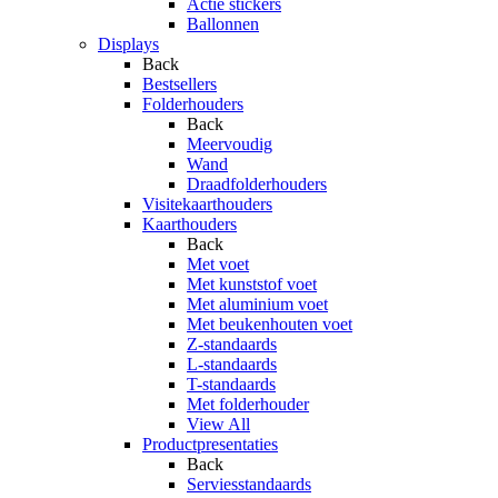
Actie stickers
Ballonnen
Displays
Back
Bestsellers
Folderhouders
Back
Meervoudig
Wand
Draadfolderhouders
Visitekaarthouders
Kaarthouders
Back
Met voet
Met kunststof voet
Met aluminium voet
Met beukenhouten voet
Z-standaards
L-standaards
T-standaards
Met folderhouder
View All
Productpresentaties
Back
Serviesstandaards