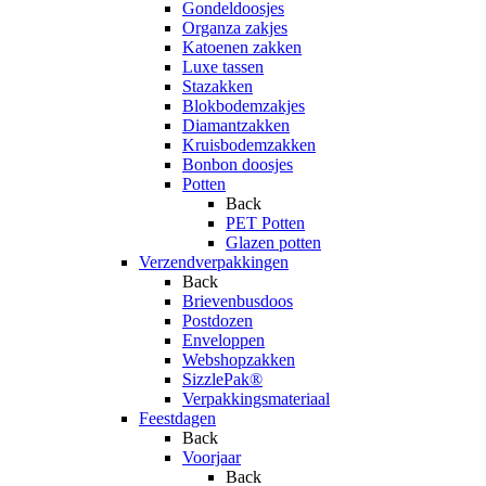
Gondeldoosjes
Organza zakjes
Katoenen zakken
Luxe tassen
Stazakken
Blokbodemzakjes
Diamantzakken
Kruisbodemzakken
Bonbon doosjes
Potten
Back
PET Potten
Glazen potten
Verzendverpakkingen
Back
Brievenbusdoos
Postdozen
Enveloppen
Webshopzakken
SizzlePak®
Verpakkingsmateriaal
Feestdagen
Back
Voorjaar
Back