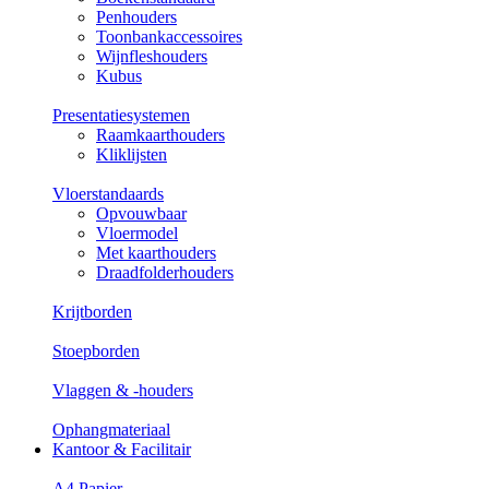
Penhouders
Toonbankaccessoires
Wijnfleshouders
Kubus
Presentatiesystemen
Raamkaarthouders
Kliklijsten
Vloerstandaards
Opvouwbaar
Vloermodel
Met kaarthouders
Draadfolderhouders
Krijtborden
Stoepborden
Vlaggen & -houders
Ophangmateriaal
Kantoor & Facilitair
A4 Papier