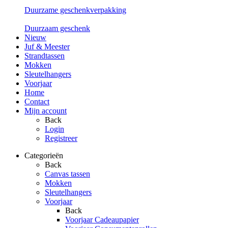
Duurzame geschenkverpakking
Duurzaam geschenk
Nieuw
Juf & Meester
Strandtassen
Mokken
Sleutelhangers
Voorjaar
Home
Contact
Mijn account
Back
Login
Registreer
Categorieën
Back
Canvas tassen
Mokken
Sleutelhangers
Voorjaar
Back
Voorjaar Cadeaupapier