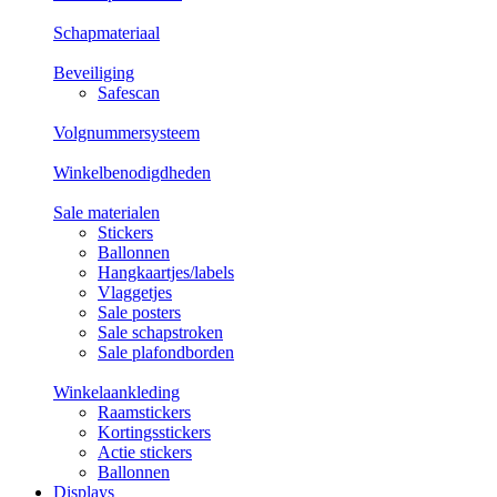
Schapmateriaal
Beveiliging
Safescan
Volgnummersysteem
Winkelbenodigdheden
Sale materialen
Stickers
Ballonnen
Hangkaartjes/labels
Vlaggetjes
Sale posters
Sale schapstroken
Sale plafondborden
Winkelaankleding
Raamstickers
Kortingsstickers
Actie stickers
Ballonnen
Displays