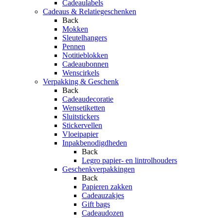
Cadeaulabels
Cadeaus & Relatiegeschenken
Back
Mokken
Sleutelhangers
Pennen
Notitieblokken
Cadeaubonnen
Wenscirkels
Verpakking & Geschenk
Back
Cadeaudecoratie
Wensetiketten
Sluitstickers
Stickervellen
Vloeipapier
Inpakbenodigdheden
Back
Legro papier- en lintrolhouders
Geschenkverpakkingen
Back
Papieren zakken
Cadeauzakjes
Gift bags
Cadeaudozen