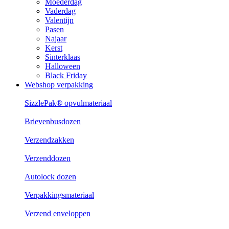
Moederdag
Vaderdag
Valentijn
Pasen
Najaar
Kerst
Sinterklaas
Halloween
Black Friday
Webshop verpakking
SizzlePak® opvulmateriaal
Brievenbusdozen
Verzendzakken
Verzenddozen
Autolock dozen
Verpakkingsmateriaal
Verzend enveloppen