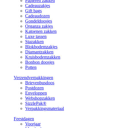
Papieren zakken
Cadeauzakjes
Gift bags
Cadeaudozen
Gondeldoosjes
Organza zakjes
Katoenen zakken
Luxe tassen
Stazakken
Blokbodemzakjes
Diamantzakken
Kruisbodemzakken
Bonbon doosjes
Potten
Verzendverpakkingen
Brievenbusdoos
Postdozen
Enveloppen
Webshopzakken
SizzlePak®
Verpakkingsmateriaal
Feestdagen
Voorjaar