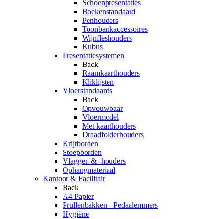
Schoenpresentaties
Boekenstandaard
Penhouders
Toonbankaccessoires
Wijnfleshouders
Kubus
Presentatiesystemen
Back
Raamkaarthouders
Kliklijsten
Vloerstandaards
Back
Opvouwbaar
Vloermodel
Met kaarthouders
Draadfolderhouders
Krijtborden
Stoepborden
Vlaggen & -houders
Ophangmateriaal
Kantoor & Facilitair
Back
A4 Papier
Prullenbakken - Pedaalemmers
Hygiëne