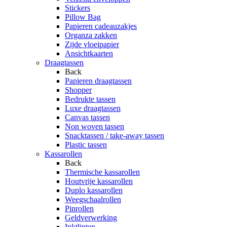
Stickers
Pillow Bag
Papieren cadeauzakjes
Organza zakken
Zijde vloeipapier
Ansichtkaarten
Draagtassen
Back
Papieren draagtassen
Shopper
Bedrukte tassen
Luxe draagtassen
Canvas tassen
Non woven tassen
Snacktassen / take-away tassen
Plastic tassen
Kassarollen
Back
Thermische kassarollen
Houtvrije kassarollen
Duplo kassarollen
Weegschaalrollen
Pinrollen
Geldverwerking
Inktlinten