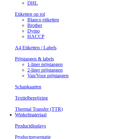
DHL
Etiketten op rol
Blanco etiketten
Brother
Dymo
HACCP
A4 Etiketten / Labels
Prijstangen & labels
1-liner prijstangen
2-liner prijstangen
Van/Voor prijstangen
Schapkaarten
Textielbeprijzing
Thermal Transfer (TTR)
Winkelmateriaal
Productdisplays
Productpresentatie