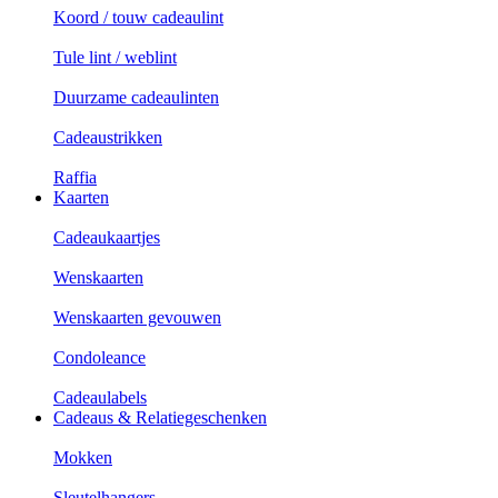
Koord / touw cadeaulint
Tule lint / weblint
Duurzame cadeaulinten
Cadeaustrikken
Raffia
Kaarten
Cadeaukaartjes
Wenskaarten
Wenskaarten gevouwen
Condoleance
Cadeaulabels
Cadeaus & Relatiegeschenken
Mokken
Sleutelhangers