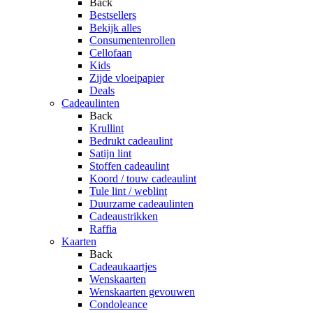
Back
Bestsellers
Bekijk alles
Consumentenrollen
Cellofaan
Kids
Zijde vloeipapier
Deals
Cadeaulinten
Back
Krullint
Bedrukt cadeaulint
Satijn lint
Stoffen cadeaulint
Koord / touw cadeaulint
Tule lint / weblint
Duurzame cadeaulinten
Cadeaustrikken
Raffia
Kaarten
Back
Cadeaukaartjes
Wenskaarten
Wenskaarten gevouwen
Condoleance