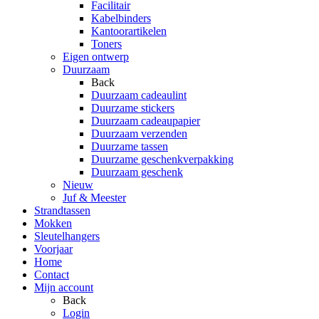
Facilitair
Kabelbinders
Kantoorartikelen
Toners
Eigen ontwerp
Duurzaam
Back
Duurzaam cadeaulint
Duurzame stickers
Duurzaam cadeaupapier
Duurzaam verzenden
Duurzame tassen
Duurzame geschenkverpakking
Duurzaam geschenk
Nieuw
Juf & Meester
Strandtassen
Mokken
Sleutelhangers
Voorjaar
Home
Contact
Mijn account
Back
Login