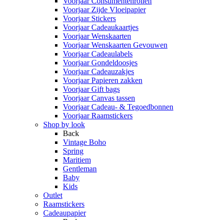
Voorjaar Consumentenrollen
Voorjaar Zijde Vloeipapier
Voorjaar Stickers
Voorjaar Cadeaukaartjes
Voorjaar Wenskaarten
Voorjaar Wenskaarten Gevouwen
Voorjaar Cadeaulabels
Voorjaar Gondeldoosjes
Voorjaar Cadeauzakjes
Voorjaar Papieren zakken
Voorjaar Gift bags
Voorjaar Canvas tassen
Voorjaar Cadeau- & Tegoedbonnen
Voorjaar Raamstickers
Shop by look
Back
Vintage Boho
Spring
Maritiem
Gentleman
Baby
Kids
Outlet
Raamstickers
Cadeaupapier