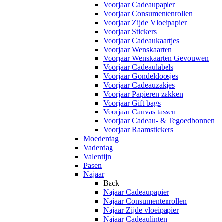
Voorjaar Cadeaupapier
Voorjaar Consumentenrollen
Voorjaar Zijde Vloeipapier
Voorjaar Stickers
Voorjaar Cadeaukaartjes
Voorjaar Wenskaarten
Voorjaar Wenskaarten Gevouwen
Voorjaar Cadeaulabels
Voorjaar Gondeldoosjes
Voorjaar Cadeauzakjes
Voorjaar Papieren zakken
Voorjaar Gift bags
Voorjaar Canvas tassen
Voorjaar Cadeau- & Tegoedbonnen
Voorjaar Raamstickers
Moederdag
Vaderdag
Valentijn
Pasen
Najaar
Back
Najaar Cadeaupapier
Najaar Consumentenrollen
Najaar Zijde vloeipapier
Najaar Cadeaulinten