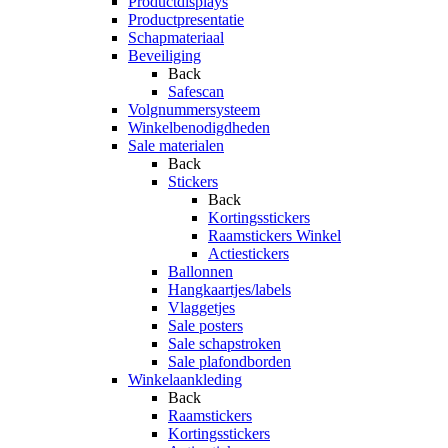
Productdisplays
Productpresentatie
Schapmateriaal
Beveiliging
Back
Safescan
Volgnummersysteem
Winkelbenodigdheden
Sale materialen
Back
Stickers
Back
Kortingsstickers
Raamstickers Winkel
Actiestickers
Ballonnen
Hangkaartjes/labels
Vlaggetjes
Sale posters
Sale schapstroken
Sale plafondborden
Winkelaankleding
Back
Raamstickers
Kortingsstickers