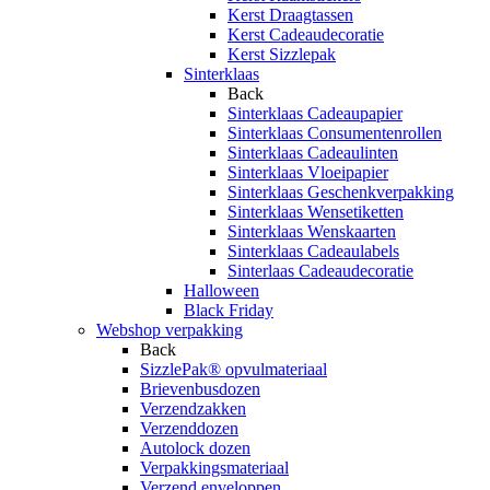
Kerst Draagtassen
Kerst Cadeaudecoratie
Kerst Sizzlepak
Sinterklaas
Back
Sinterklaas Cadeaupapier
Sinterklaas Consumentenrollen
Sinterklaas Cadeaulinten
Sinterklaas Vloeipapier
Sinterklaas Geschenkverpakking
Sinterklaas Wensetiketten
Sinterklaas Wenskaarten
Sinterklaas Cadeaulabels
Sinterlaas Cadeaudecoratie
Halloween
Black Friday
Webshop verpakking
Back
SizzlePak® opvulmateriaal
Brievenbusdozen
Verzendzakken
Verzenddozen
Autolock dozen
Verpakkingsmateriaal
Verzend enveloppen