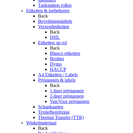
Tankstation rollen
Etiketten & toebehoren
Back
Beveiligingslabels
Verzendetiketten
Back
DHL
Etiketten op rol
Back
Blanco etiketten
Brother
Dymo
HACCP
A4 Etiketten / Labels
Prijstangen & labels
Back
1-liner prijstangen
2-liner prijstangen
Van/Voor prijstangen
Schapkaarten
Textielbeprijzing
Thermal Transfer (TTR)
Winkelmateriaal
Back