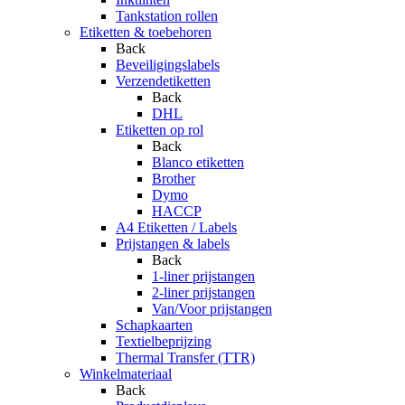
Tankstation rollen
Etiketten & toebehoren
Back
Beveiligingslabels
Verzendetiketten
Back
DHL
Etiketten op rol
Back
Blanco etiketten
Brother
Dymo
HACCP
A4 Etiketten / Labels
Prijstangen & labels
Back
1-liner prijstangen
2-liner prijstangen
Van/Voor prijstangen
Schapkaarten
Textielbeprijzing
Thermal Transfer (TTR)
Winkelmateriaal
Back