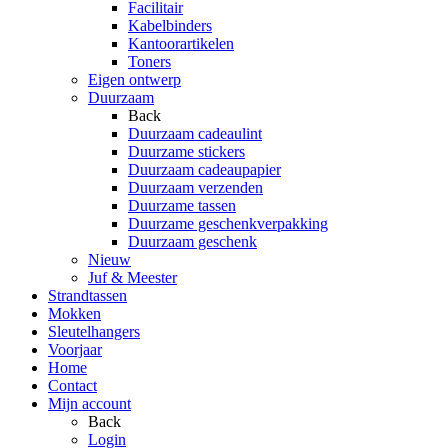
Facilitair
Kabelbinders
Kantoorartikelen
Toners
Eigen ontwerp
Duurzaam
Back
Duurzaam cadeaulint
Duurzame stickers
Duurzaam cadeaupapier
Duurzaam verzenden
Duurzame tassen
Duurzame geschenkverpakking
Duurzaam geschenk
Nieuw
Juf & Meester
Strandtassen
Mokken
Sleutelhangers
Voorjaar
Home
Contact
Mijn account
Back
Login