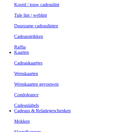
Koord / touw cadeaulint
Tule lint / weblint
Duurzame cadeaulinten
Cadeaustrikken
Raffia
Kaarten
Cadeaukaartjes
Wenskaarten
Wenskaarten gevouwen
Condoleance
Cadeaulabels
Cadeaus & Relatiegeschenken
Mokken
Sleutelhangers