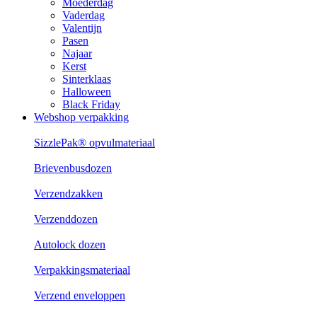
Moederdag
Vaderdag
Valentijn
Pasen
Najaar
Kerst
Sinterklaas
Halloween
Black Friday
Webshop verpakking
SizzlePak® opvulmateriaal
Brievenbusdozen
Verzendzakken
Verzenddozen
Autolock dozen
Verpakkingsmateriaal
Verzend enveloppen