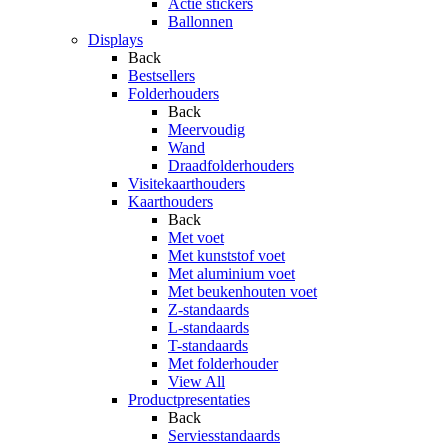
Actie stickers
Ballonnen
Displays
Back
Bestsellers
Folderhouders
Back
Meervoudig
Wand
Draadfolderhouders
Visitekaarthouders
Kaarthouders
Back
Met voet
Met kunststof voet
Met aluminium voet
Met beukenhouten voet
Z-standaards
L-standaards
T-standaards
Met folderhouder
View All
Productpresentaties
Back
Serviesstandaards