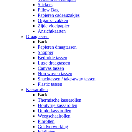
Stickers
Pillow Bag
Papieren cadeauzakjes
Organza zakken
Zijde vloeipapier
Ansichtkaarten
Draagtassen
Back
Papieren draagtassen
Shopper
Bedrukte tassen
Luxe draagtassen
Canvas tassen
Non woven tassen
Snacktassen / take-away tassen
Plastic tassen
Kassarollen
Back
Thermische kassarollen
Houtvrije kassarollen
Duplo kassarollen
Weegschaalrollen
Pinrollen
Geldverwerking
Inktlinten