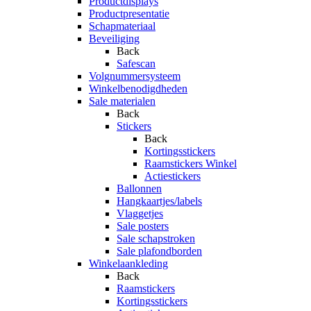
Productdisplays
Productpresentatie
Schapmateriaal
Beveiliging
Back
Safescan
Volgnummersysteem
Winkelbenodigdheden
Sale materialen
Back
Stickers
Back
Kortingsstickers
Raamstickers Winkel
Actiestickers
Ballonnen
Hangkaartjes/labels
Vlaggetjes
Sale posters
Sale schapstroken
Sale plafondborden
Winkelaankleding
Back
Raamstickers
Kortingsstickers