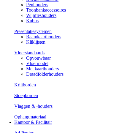
Penhouders
Toonbankaccessoires
Wijnfleshouders
Kubus
Presentatiesystemen
Raamkaarthouders
Kliklijsten
Vloerstandaards
Opvouwbaar
Vloermodel
Met kaarthouders
Draadfolderhouders
Krijtborden
Stoepborden
Vlaggen & -houders
Ophangmateriaal
Kantoor & Facilitair
A4 Papier