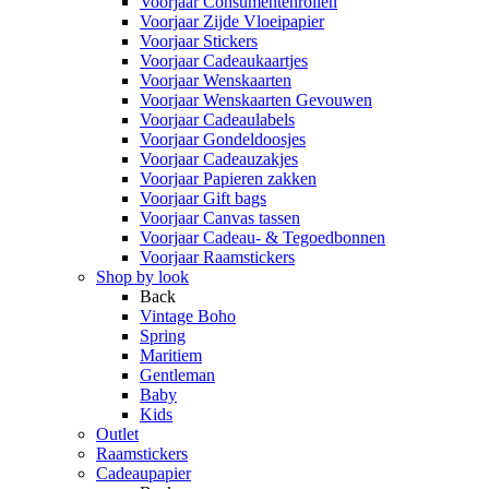
Voorjaar Consumentenrollen
Voorjaar Zijde Vloeipapier
Voorjaar Stickers
Voorjaar Cadeaukaartjes
Voorjaar Wenskaarten
Voorjaar Wenskaarten Gevouwen
Voorjaar Cadeaulabels
Voorjaar Gondeldoosjes
Voorjaar Cadeauzakjes
Voorjaar Papieren zakken
Voorjaar Gift bags
Voorjaar Canvas tassen
Voorjaar Cadeau- & Tegoedbonnen
Voorjaar Raamstickers
Shop by look
Back
Vintage Boho
Spring
Maritiem
Gentleman
Baby
Kids
Outlet
Raamstickers
Cadeaupapier