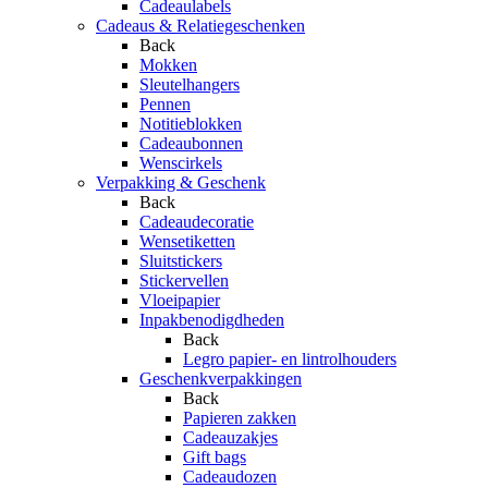
Cadeaulabels
Cadeaus & Relatiegeschenken
Back
Mokken
Sleutelhangers
Pennen
Notitieblokken
Cadeaubonnen
Wenscirkels
Verpakking & Geschenk
Back
Cadeaudecoratie
Wensetiketten
Sluitstickers
Stickervellen
Vloeipapier
Inpakbenodigdheden
Back
Legro papier- en lintrolhouders
Geschenkverpakkingen
Back
Papieren zakken
Cadeauzakjes
Gift bags
Cadeaudozen