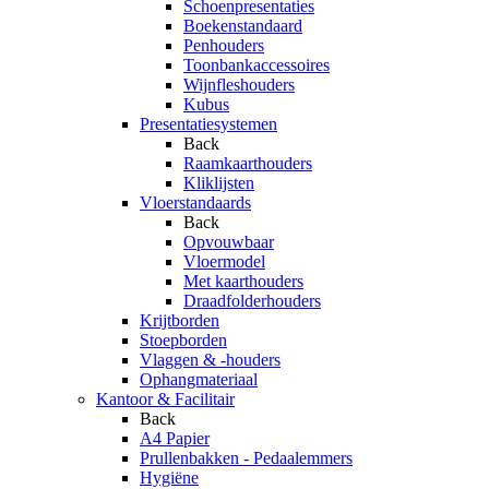
Schoenpresentaties
Boekenstandaard
Penhouders
Toonbankaccessoires
Wijnfleshouders
Kubus
Presentatiesystemen
Back
Raamkaarthouders
Kliklijsten
Vloerstandaards
Back
Opvouwbaar
Vloermodel
Met kaarthouders
Draadfolderhouders
Krijtborden
Stoepborden
Vlaggen & -houders
Ophangmateriaal
Kantoor & Facilitair
Back
A4 Papier
Prullenbakken - Pedaalemmers
Hygiëne