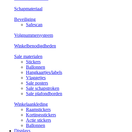
Schapmateriaal
Beveiliging
Safescan
Volgnummersysteem
Winkelbenodigdheden
Sale materialen
Stickers
Ballonnen
Hangkaartjes/labels
Vlaggetjes
Sale posters
Sale schapstroken
Sale plafondborden
Winkelaankleding
Raamstickers
Kortingsstickers
Actie stickers
Ballonnen
Displays