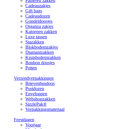
Papieren zakken
Cadeauzakjes
Gift bags
Cadeaudozen
Gondeldoosjes
Organza zakjes
Katoenen zakken
Luxe tassen
Stazakken
Blokbodemzakjes
Diamantzakken
Kruisbodemzakken
Bonbon doosjes
Potten
Verzendverpakkingen
Brievenbusdoos
Postdozen
Enveloppen
Webshopzakken
SizzlePak®
Verpakkingsmateriaal
Feestdagen
Voorjaar