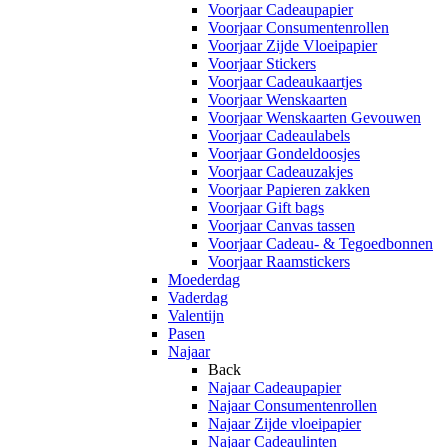
Voorjaar Cadeaupapier
Voorjaar Consumentenrollen
Voorjaar Zijde Vloeipapier
Voorjaar Stickers
Voorjaar Cadeaukaartjes
Voorjaar Wenskaarten
Voorjaar Wenskaarten Gevouwen
Voorjaar Cadeaulabels
Voorjaar Gondeldoosjes
Voorjaar Cadeauzakjes
Voorjaar Papieren zakken
Voorjaar Gift bags
Voorjaar Canvas tassen
Voorjaar Cadeau- & Tegoedbonnen
Voorjaar Raamstickers
Moederdag
Vaderdag
Valentijn
Pasen
Najaar
Back
Najaar Cadeaupapier
Najaar Consumentenrollen
Najaar Zijde vloeipapier
Najaar Cadeaulinten