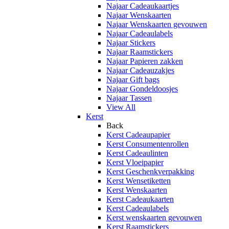
Najaar Cadeaukaartjes
Najaar Wenskaarten
Najaar Wenskaarten gevouwen
Najaar Cadeaulabels
Najaar Stickers
Najaar Raamstickers
Najaar Papieren zakken
Najaar Cadeauzakjes
Najaar Gift bags
Najaar Gondeldoosjes
Najaar Tassen
View All
Kerst
Back
Kerst Cadeaupapier
Kerst Consumentenrollen
Kerst Cadeaulinten
Kerst Vloeipapier
Kerst Geschenkverpakking
Kerst Wensetiketten
Kerst Wenskaarten
Kerst Cadeaukaarten
Kerst Cadeaulabels
Kerst wenskaarten gevouwen
Kerst Raamstickers