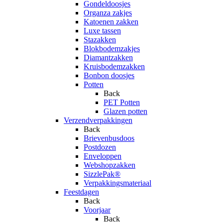
Gondeldoosjes
Organza zakjes
Katoenen zakken
Luxe tassen
Stazakken
Blokbodemzakjes
Diamantzakken
Kruisbodemzakken
Bonbon doosjes
Potten
Back
PET Potten
Glazen potten
Verzendverpakkingen
Back
Brievenbusdoos
Postdozen
Enveloppen
Webshopzakken
SizzlePak®
Verpakkingsmateriaal
Feestdagen
Back
Voorjaar
Back