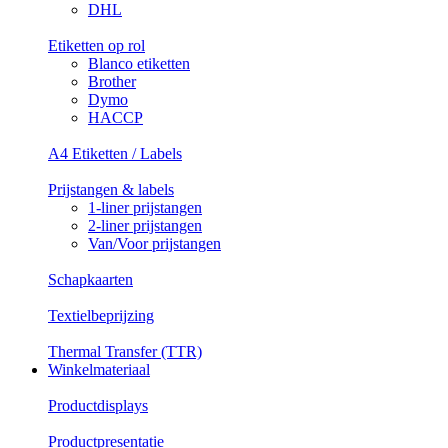
DHL
Etiketten op rol
Blanco etiketten
Brother
Dymo
HACCP
A4 Etiketten / Labels
Prijstangen & labels
1-liner prijstangen
2-liner prijstangen
Van/Voor prijstangen
Schapkaarten
Textielbeprijzing
Thermal Transfer (TTR)
Winkelmateriaal
Productdisplays
Productpresentatie