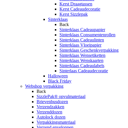
Kerst Draagtassen
Kerst Cadeaudecoratie
Kerst Sizzlepak
Sinterklaas
Back
Sinterklaas Cadeaupapier
Sinterklaas Consumentenrollen
Sinterklaas Cadeaulinten
Sinterklaas Vloeipapier
Sinterklaas Geschenkverpakking
Sinterklaas Wensetiketten
Sinterklaas Wenskaarten
Sinterklaas Cadeaulabels
Sinterlaas Cadeaudecoratie
Halloween
Black Friday
Webshop verpakking
Back
SizzlePak® opvulmateriaal
Brievenbusdozen
Verzendzakken
Verzenddozen
Autolock dozen
Verpakkingsmateriaal
Verzend enveloppen