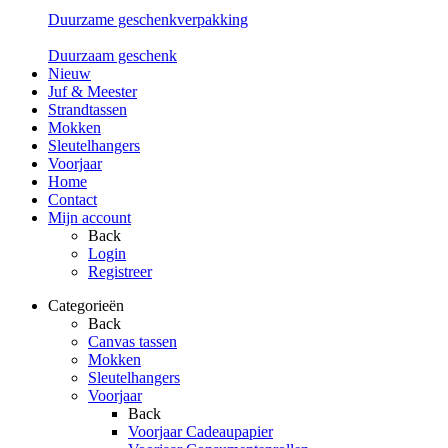
Duurzame geschenkverpakking
Duurzaam geschenk
Nieuw
Juf & Meester
Strandtassen
Mokken
Sleutelhangers
Voorjaar
Home
Contact
Mijn account
Back
Login
Registreer
Categorieën
Back
Canvas tassen
Mokken
Sleutelhangers
Voorjaar
Back
Voorjaar Cadeaupapier