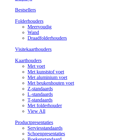
Bestsellers
Folderhouders
Meervoudig
Wand
Draadfolderhouders
Visitekaarthouders
Kaarthouders
Met voet
Met kunststof voet
Met aluminium voet
Met beukenhouten voet
Z-standaards
L-standaards
T-standaards
Met folderhouder
View All
Productpresentaties
Serviesstandaards
Schoenpresentaties
Boekenstandaard