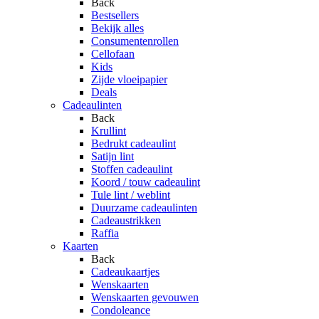
Back
Bestsellers
Bekijk alles
Consumentenrollen
Cellofaan
Kids
Zijde vloeipapier
Deals
Cadeaulinten
Back
Krullint
Bedrukt cadeaulint
Satijn lint
Stoffen cadeaulint
Koord / touw cadeaulint
Tule lint / weblint
Duurzame cadeaulinten
Cadeaustrikken
Raffia
Kaarten
Back
Cadeaukaartjes
Wenskaarten
Wenskaarten gevouwen
Condoleance