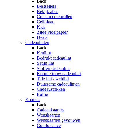
Back
Bestsellers
Bekijk alles
Consumentenrollen
Cellofaan
Kids
Zijde vloeipapier
Deals
Cadeaulinten
Back
Krullint
Bedrukt cadeaulint
Satijn lint
Stoffen cadeaulint
Koord / touw cadeaulint
Tule lint / weblint
Duurzame cadeaulinten
Cadeaustrikken
Raffia
Kaarten
Back
Cadeaukaartjes
Wenskaarten
Wenskaarten gevouwen
Condoleance