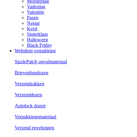
Moederdag
Vaderdag
Valentijn
Pasen
Najaar
Kerst
Sinterklaas
Halloween
Black Friday
Webshop verpakking
SizzlePak® opvulmateriaal
Brievenbusdozen
Verzendzakken
Verzenddozen
Autolock dozen
Verpakkingsmateriaal
Verzend enveloppen