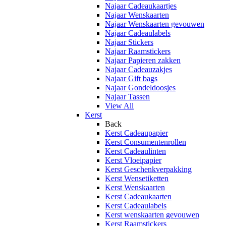
Najaar Cadeaukaartjes
Najaar Wenskaarten
Najaar Wenskaarten gevouwen
Najaar Cadeaulabels
Najaar Stickers
Najaar Raamstickers
Najaar Papieren zakken
Najaar Cadeauzakjes
Najaar Gift bags
Najaar Gondeldoosjes
Najaar Tassen
View All
Kerst
Back
Kerst Cadeaupapier
Kerst Consumentenrollen
Kerst Cadeaulinten
Kerst Vloeipapier
Kerst Geschenkverpakking
Kerst Wensetiketten
Kerst Wenskaarten
Kerst Cadeaukaarten
Kerst Cadeaulabels
Kerst wenskaarten gevouwen
Kerst Raamstickers