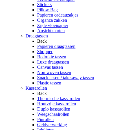
Stickers
Pillow Bag
Papieren cadeauzakjes
Organza zakken
Zijde vloeipapier
Ansichtkaarten
Draagtassen
Back
Papieren draagtassen
Shopper
Bedrukte tassen
Luxe draagtassen
Canvas tassen
Non woven tassen
Snacktassen / take-away tassen
Plastic tassen
Kassarollen
Back
Thermische kassarollen
Houtvrije kassarollen
Duplo kassarollen
Weegschaalrollen
Pinrollen
Geldverwerking
Inktlinten