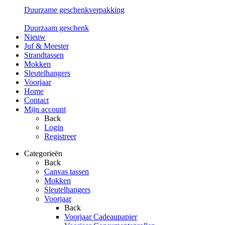
Duurzame geschenkverpakking
Duurzaam geschenk
Nieuw
Juf & Meester
Strandtassen
Mokken
Sleutelhangers
Voorjaar
Home
Contact
Mijn account
Back
Login
Registreer
Categorieën
Back
Canvas tassen
Mokken
Sleutelhangers
Voorjaar
Back
Voorjaar Cadeaupapier