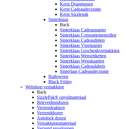
Kerst Draagtassen
Kerst Cadeaudecoratie
Kerst Sizzlepak
Sinterklaas
Back
Sinterklaas Cadeaupapier
Sinterklaas Consumentenrollen
Sinterklaas Cadeaulinten
Sinterklaas Vloeipapier
Sinterklaas Geschenkverpakking
Sinterklaas Wensetiketten
Sinterklaas Wenskaarten
Sinterklaas Cadeaulabels
Sinterlaas Cadeaudecoratie
Halloween
Black Friday
Webshop verpakking
Back
SizzlePak® opvulmateriaal
Brievenbusdozen
Verzendzakken
Verzenddozen
Autolock dozen
Verpakkingsmateriaal
Verzend enveloppen