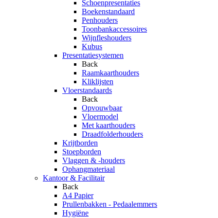
Schoenpresentaties
Boekenstandaard
Penhouders
Toonbankaccessoires
Wijnfleshouders
Kubus
Presentatiesystemen
Back
Raamkaarthouders
Kliklijsten
Vloerstandaards
Back
Opvouwbaar
Vloermodel
Met kaarthouders
Draadfolderhouders
Krijtborden
Stoepborden
Vlaggen & -houders
Ophangmateriaal
Kantoor & Facilitair
Back
A4 Papier
Prullenbakken - Pedaalemmers
Hygiëne