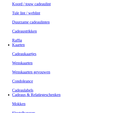
Koord / touw cadeaulint
Tule lint / weblint
Duurzame cadeaulinten
Cadeaustrikken
Raffia
Kaarten
Cadeaukaartjes
Wenskaarten
Wenskaarten gevouwen
Condoleance
Cadeaulabels
Cadeaus & Relatiegeschenken
Mokken
Sleutelhangers