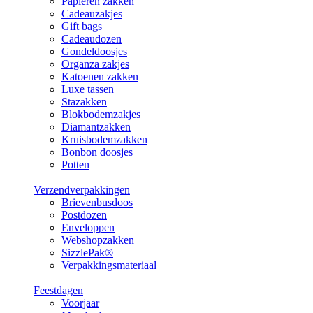
Papieren zakken
Cadeauzakjes
Gift bags
Cadeaudozen
Gondeldoosjes
Organza zakjes
Katoenen zakken
Luxe tassen
Stazakken
Blokbodemzakjes
Diamantzakken
Kruisbodemzakken
Bonbon doosjes
Potten
Verzendverpakkingen
Brievenbusdoos
Postdozen
Enveloppen
Webshopzakken
SizzlePak®
Verpakkingsmateriaal
Feestdagen
Voorjaar