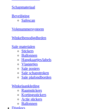
Schapmateriaal
Beveiliging
Safescan
Volgnummersysteem
Winkelbenodigdheden
Sale materialen
Stickers
Ballonnen
Hangkaartjes/labels
Vlaggetjes
Sale posters
Sale schapstroken
Sale plafondborden
Winkelaankleding
Raamstickers
Kortingsstickers
Actie stickers
Ballonnen
Displays