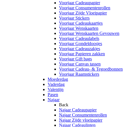
Voorjaar Cadeaupapier
Voorjaar Consumentenrollen
Voorjaar Zijde Vloeipapier
Voorjaar Stickers
Voorjaar Cadeaukaartjes
Voorjaar Wenskaarten
Voorjaar Wenskaarten Gevouwen
Voorjaar Cadeaulabels
Voorjaar Gondeldoosjes
Voorjaar Cadeauzakjes
Voorjaar Papieren zakken
Voorjaar Gift bags
Voorjaar Canvas tassen
Voorjaar Cadeau- & Tegoedbonnen
Voorjaar Raamstickers
Moederdag
Vaderdag
Valentijn
Pasen
Najaar
Back
Najaar Cadeaupapier
Najaar Consumentenrollen
Najaar Zijde vloeipapier
Najaar Cadeaulinten