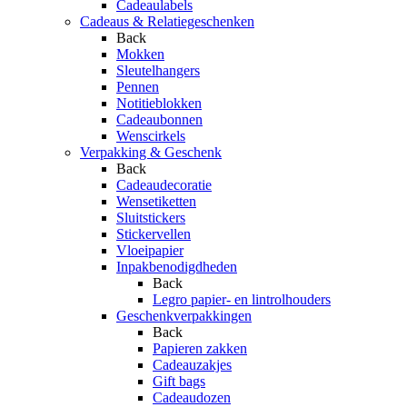
Cadeaulabels
Cadeaus & Relatiegeschenken
Back
Mokken
Sleutelhangers
Pennen
Notitieblokken
Cadeaubonnen
Wenscirkels
Verpakking & Geschenk
Back
Cadeaudecoratie
Wensetiketten
Sluitstickers
Stickervellen
Vloeipapier
Inpakbenodigdheden
Back
Legro papier- en lintrolhouders
Geschenkverpakkingen
Back
Papieren zakken
Cadeauzakjes
Gift bags
Cadeaudozen