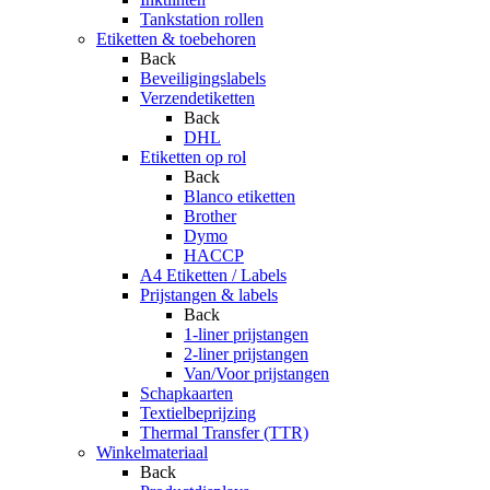
Tankstation rollen
Etiketten & toebehoren
Back
Beveiligingslabels
Verzendetiketten
Back
DHL
Etiketten op rol
Back
Blanco etiketten
Brother
Dymo
HACCP
A4 Etiketten / Labels
Prijstangen & labels
Back
1-liner prijstangen
2-liner prijstangen
Van/Voor prijstangen
Schapkaarten
Textielbeprijzing
Thermal Transfer (TTR)
Winkelmateriaal
Back