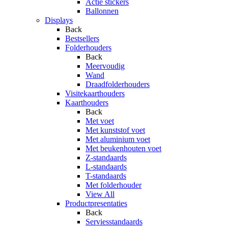
Actie stickers
Ballonnen
Displays
Back
Bestsellers
Folderhouders
Back
Meervoudig
Wand
Draadfolderhouders
Visitekaarthouders
Kaarthouders
Back
Met voet
Met kunststof voet
Met aluminium voet
Met beukenhouten voet
Z-standaards
L-standaards
T-standaards
Met folderhouder
View All
Productpresentaties
Back
Serviesstandaards