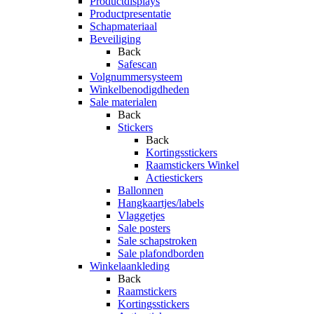
Productdisplays
Productpresentatie
Schapmateriaal
Beveiliging
Back
Safescan
Volgnummersysteem
Winkelbenodigdheden
Sale materialen
Back
Stickers
Back
Kortingsstickers
Raamstickers Winkel
Actiestickers
Ballonnen
Hangkaartjes/labels
Vlaggetjes
Sale posters
Sale schapstroken
Sale plafondborden
Winkelaankleding
Back
Raamstickers
Kortingsstickers