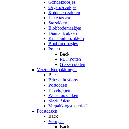
Gondeldoosjes
Organza zakjes
Katoenen zakken
Luxe tassen
Stazakken
Blokbodemzakjes
Diamantzakken
Kruisbodemzakken
Bonbon doosjes
Potten
Back
PET Potten
Glazen potten
Verzendverpakkingen
Back
Brievenbusdoos
Postdozen
Enveloppen
Webshopzakken
SizzlePak®
Verpakkingsmateriaal
Feestdagen
Back
Voorjaar
Back