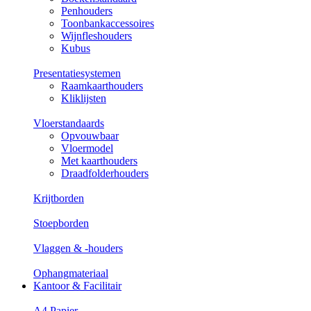
Penhouders
Toonbankaccessoires
Wijnfleshouders
Kubus
Presentatiesystemen
Raamkaarthouders
Kliklijsten
Vloerstandaards
Opvouwbaar
Vloermodel
Met kaarthouders
Draadfolderhouders
Krijtborden
Stoepborden
Vlaggen & -houders
Ophangmateriaal
Kantoor & Facilitair
A4 Papier