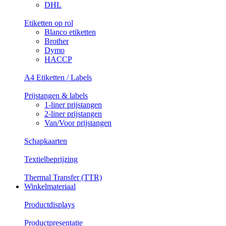
DHL
Etiketten op rol
Blanco etiketten
Brother
Dymo
HACCP
A4 Etiketten / Labels
Prijstangen & labels
1-liner prijstangen
2-liner prijstangen
Van/Voor prijstangen
Schapkaarten
Textielbeprijzing
Thermal Transfer (TTR)
Winkelmateriaal
Productdisplays
Productpresentatie