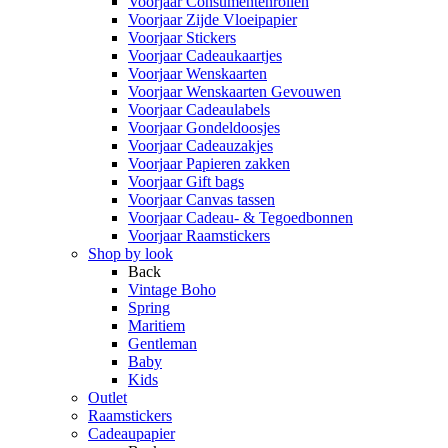
Voorjaar Consumentenrollen
Voorjaar Zijde Vloeipapier
Voorjaar Stickers
Voorjaar Cadeaukaartjes
Voorjaar Wenskaarten
Voorjaar Wenskaarten Gevouwen
Voorjaar Cadeaulabels
Voorjaar Gondeldoosjes
Voorjaar Cadeauzakjes
Voorjaar Papieren zakken
Voorjaar Gift bags
Voorjaar Canvas tassen
Voorjaar Cadeau- & Tegoedbonnen
Voorjaar Raamstickers
Shop by look
Back
Vintage Boho
Spring
Maritiem
Gentleman
Baby
Kids
Outlet
Raamstickers
Cadeaupapier