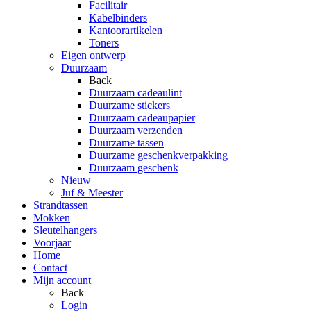
Facilitair
Kabelbinders
Kantoorartikelen
Toners
Eigen ontwerp
Duurzaam
Back
Duurzaam cadeaulint
Duurzame stickers
Duurzaam cadeaupapier
Duurzaam verzenden
Duurzame tassen
Duurzame geschenkverpakking
Duurzaam geschenk
Nieuw
Juf & Meester
Strandtassen
Mokken
Sleutelhangers
Voorjaar
Home
Contact
Mijn account
Back
Login