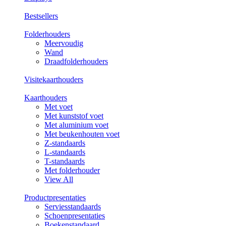
Bestsellers
Folderhouders
Meervoudig
Wand
Draadfolderhouders
Visitekaarthouders
Kaarthouders
Met voet
Met kunststof voet
Met aluminium voet
Met beukenhouten voet
Z-standaards
L-standaards
T-standaards
Met folderhouder
View All
Productpresentaties
Serviesstandaards
Schoenpresentaties
Boekenstandaard