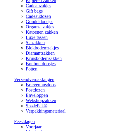
Papieren zakken
Cadeauzakjes
Gift bags
Cadeaudozen
Gondeldoosjes
Organza zakjes
Katoenen zakken
Luxe tassen
Stazakken
Blokbodemzakjes
Diamantzakken
Kruisbodemzakken
Bonbon doosjes
Potten
Verzendverpakkingen
Brievenbusdoos
Postdozen
Enveloppen
Webshopzakken
SizzlePak®
Verpakkingsmateriaal
Feestdagen
Voorjaar