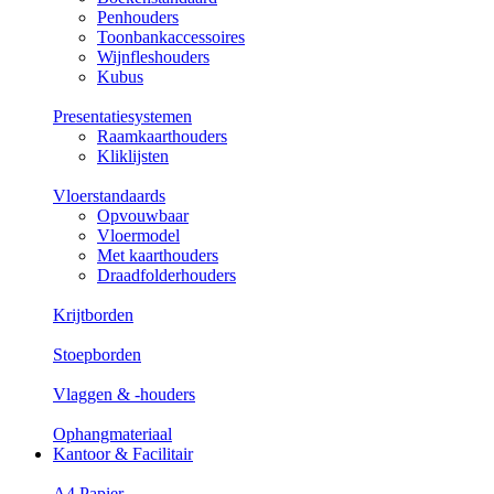
Penhouders
Toonbankaccessoires
Wijnfleshouders
Kubus
Presentatiesystemen
Raamkaarthouders
Kliklijsten
Vloerstandaards
Opvouwbaar
Vloermodel
Met kaarthouders
Draadfolderhouders
Krijtborden
Stoepborden
Vlaggen & -houders
Ophangmateriaal
Kantoor & Facilitair
A4 Papier