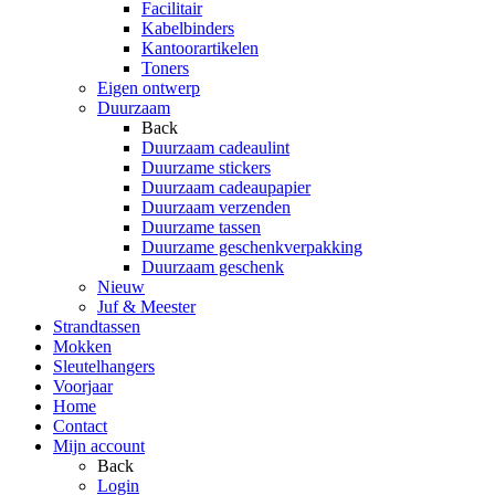
Facilitair
Kabelbinders
Kantoorartikelen
Toners
Eigen ontwerp
Duurzaam
Back
Duurzaam cadeaulint
Duurzame stickers
Duurzaam cadeaupapier
Duurzaam verzenden
Duurzame tassen
Duurzame geschenkverpakking
Duurzaam geschenk
Nieuw
Juf & Meester
Strandtassen
Mokken
Sleutelhangers
Voorjaar
Home
Contact
Mijn account
Back
Login