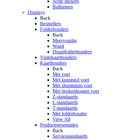
Actie stickers
Ballonnen
Displays
Back
Bestsellers
Folderhouders
Back
Meervoudig
Wand
Draadfolderhouders
Visitekaarthouders
Kaarthouders
Back
Met voet
Met kunststof voet
Met aluminium voet
Met beukenhouten voet
Z-standaards
L-standaards
T-standaards
Met folderhouder
View All
Productpresentaties
Back
Serviesstandaards