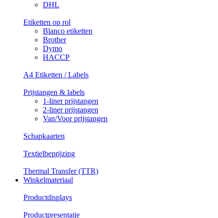
DHL
Etiketten op rol
Blanco etiketten
Brother
Dymo
HACCP
A4 Etiketten / Labels
Prijstangen & labels
1-liner prijstangen
2-liner prijstangen
Van/Voor prijstangen
Schapkaarten
Textielbeprijzing
Thermal Transfer (TTR)
Winkelmateriaal
Productdisplays
Productpresentatie