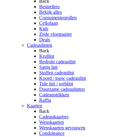
Back
Bestsellers
Bekijk alles
Consumentenrollen
Cellofaan
Kids
Zijde vloeipapier
Deals
Cadeaulinten
Back
Krullint
Bedrukt cadeaulint
Satijn lint
Stoffen cadeaulint
Koord / touw cadeaulint
Tule lint / weblint
Duurzame cadeaulinten
Cadeaustrikken
Raffia
Kaarten
Back
Cadeaukaartjes
Wenskaarten
Wenskaarten gevouwen
Condoleance