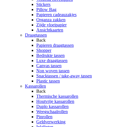
Stickers
Pillow Bag
Papieren cadeauzakjes
Organza zakken
Zijde vloeipapier
Ansichtkaarten
Draagtassen
Back
Papieren draagtassen
Shopper
Bedrukte tassen
Luxe draagtassen
Canvas tassen
Non woven tassen
Snacktassen / take-away tassen
Plastic tassen
Kassarollen
Back
Thermische kassarollen
Houtvrije kassarollen
Duplo kassarollen
Weegschaalrollen
Pinrollen
Geldverwerking
Inktlinten