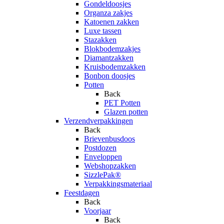
Gondeldoosjes
Organza zakjes
Katoenen zakken
Luxe tassen
Stazakken
Blokbodemzakjes
Diamantzakken
Kruisbodemzakken
Bonbon doosjes
Potten
Back
PET Potten
Glazen potten
Verzendverpakkingen
Back
Brievenbusdoos
Postdozen
Enveloppen
Webshopzakken
SizzlePak®
Verpakkingsmateriaal
Feestdagen
Back
Voorjaar
Back