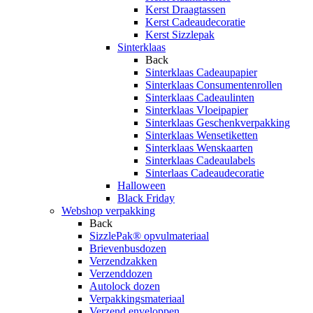
Kerst Draagtassen
Kerst Cadeaudecoratie
Kerst Sizzlepak
Sinterklaas
Back
Sinterklaas Cadeaupapier
Sinterklaas Consumentenrollen
Sinterklaas Cadeaulinten
Sinterklaas Vloeipapier
Sinterklaas Geschenkverpakking
Sinterklaas Wensetiketten
Sinterklaas Wenskaarten
Sinterklaas Cadeaulabels
Sinterlaas Cadeaudecoratie
Halloween
Black Friday
Webshop verpakking
Back
SizzlePak® opvulmateriaal
Brievenbusdozen
Verzendzakken
Verzenddozen
Autolock dozen
Verpakkingsmateriaal
Verzend enveloppen