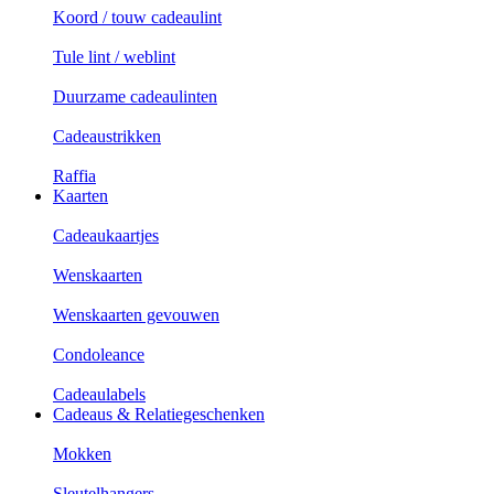
Koord / touw cadeaulint
Tule lint / weblint
Duurzame cadeaulinten
Cadeaustrikken
Raffia
Kaarten
Cadeaukaartjes
Wenskaarten
Wenskaarten gevouwen
Condoleance
Cadeaulabels
Cadeaus & Relatiegeschenken
Mokken
Sleutelhangers