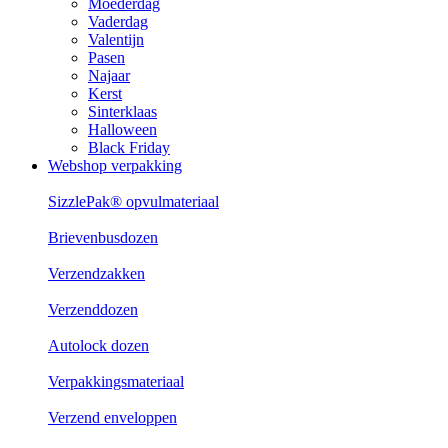
Moederdag
Vaderdag
Valentijn
Pasen
Najaar
Kerst
Sinterklaas
Halloween
Black Friday
Webshop verpakking
SizzlePak® opvulmateriaal
Brievenbusdozen
Verzendzakken
Verzenddozen
Autolock dozen
Verpakkingsmateriaal
Verzend enveloppen