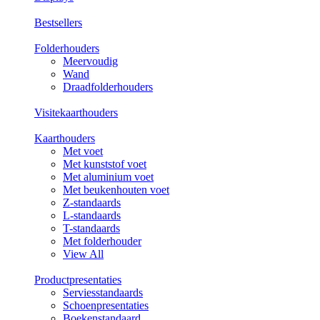
Bestsellers
Folderhouders
Meervoudig
Wand
Draadfolderhouders
Visitekaarthouders
Kaarthouders
Met voet
Met kunststof voet
Met aluminium voet
Met beukenhouten voet
Z-standaards
L-standaards
T-standaards
Met folderhouder
View All
Productpresentaties
Serviesstandaards
Schoenpresentaties
Boekenstandaard