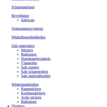
Schapmateriaal
Beveiliging
Safescan
Volgnummersysteem
Winkelbenodigdheden
Sale materialen
Stickers
Ballonnen
Hangkaartjes/labels
Vlaggetjes
Sale posters
Sale schapstroken
Sale plafondborden
Winkelaankleding
Raamstickers
Kortingsstickers
Actie stickers
Ballonnen
Displays