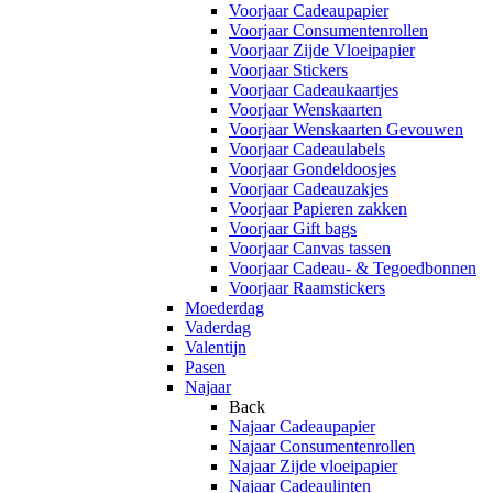
Voorjaar Cadeaupapier
Voorjaar Consumentenrollen
Voorjaar Zijde Vloeipapier
Voorjaar Stickers
Voorjaar Cadeaukaartjes
Voorjaar Wenskaarten
Voorjaar Wenskaarten Gevouwen
Voorjaar Cadeaulabels
Voorjaar Gondeldoosjes
Voorjaar Cadeauzakjes
Voorjaar Papieren zakken
Voorjaar Gift bags
Voorjaar Canvas tassen
Voorjaar Cadeau- & Tegoedbonnen
Voorjaar Raamstickers
Moederdag
Vaderdag
Valentijn
Pasen
Najaar
Back
Najaar Cadeaupapier
Najaar Consumentenrollen
Najaar Zijde vloeipapier
Najaar Cadeaulinten