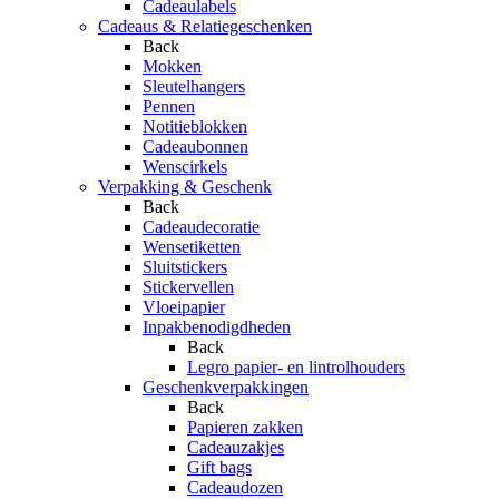
Cadeaulabels
Cadeaus & Relatiegeschenken
Back
Mokken
Sleutelhangers
Pennen
Notitieblokken
Cadeaubonnen
Wenscirkels
Verpakking & Geschenk
Back
Cadeaudecoratie
Wensetiketten
Sluitstickers
Stickervellen
Vloeipapier
Inpakbenodigdheden
Back
Legro papier- en lintrolhouders
Geschenkverpakkingen
Back
Papieren zakken
Cadeauzakjes
Gift bags
Cadeaudozen