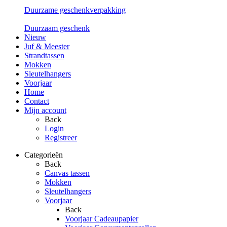
Duurzame geschenkverpakking
Duurzaam geschenk
Nieuw
Juf & Meester
Strandtassen
Mokken
Sleutelhangers
Voorjaar
Home
Contact
Mijn account
Back
Login
Registreer
Categorieën
Back
Canvas tassen
Mokken
Sleutelhangers
Voorjaar
Back
Voorjaar Cadeaupapier