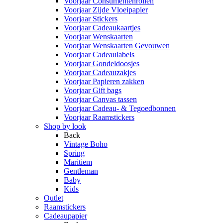
Voorjaar Consumentenrollen
Voorjaar Zijde Vloeipapier
Voorjaar Stickers
Voorjaar Cadeaukaartjes
Voorjaar Wenskaarten
Voorjaar Wenskaarten Gevouwen
Voorjaar Cadeaulabels
Voorjaar Gondeldoosjes
Voorjaar Cadeauzakjes
Voorjaar Papieren zakken
Voorjaar Gift bags
Voorjaar Canvas tassen
Voorjaar Cadeau- & Tegoedbonnen
Voorjaar Raamstickers
Shop by look
Back
Vintage Boho
Spring
Maritiem
Gentleman
Baby
Kids
Outlet
Raamstickers
Cadeaupapier