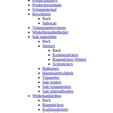
Productdisplays
Productpresentatie
Schapmateriaal
Beveiliging
Back
Safescan
Volgnummersysteem
Winkelbenodigdheden
Sale materialen
Back
Stickers
Back
Kortingsstickers
Raamstickers Winkel
Actiestickers
Ballonnen
Hangkaartjes/labels
Vlaggetjes
Sale posters
Sale schapstroken
Sale plafondborden
Winkelaankleding
Back
Raamstickers
Kortingsstickers