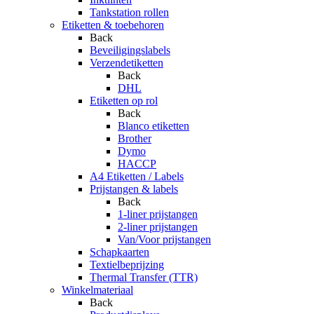
Tankstation rollen
Etiketten & toebehoren
Back
Beveiligingslabels
Verzendetiketten
Back
DHL
Etiketten op rol
Back
Blanco etiketten
Brother
Dymo
HACCP
A4 Etiketten / Labels
Prijstangen & labels
Back
1-liner prijstangen
2-liner prijstangen
Van/Voor prijstangen
Schapkaarten
Textielbeprijzing
Thermal Transfer (TTR)
Winkelmateriaal
Back