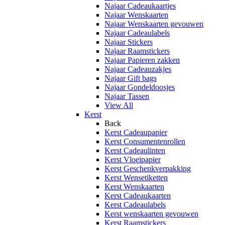
Najaar Cadeaukaartjes
Najaar Wenskaarten
Najaar Wenskaarten gevouwen
Najaar Cadeaulabels
Najaar Stickers
Najaar Raamstickers
Najaar Papieren zakken
Najaar Cadeauzakjes
Najaar Gift bags
Najaar Gondeldoosjes
Najaar Tassen
View All
Kerst
Back
Kerst Cadeaupapier
Kerst Consumentenrollen
Kerst Cadeaulinten
Kerst Vloeipapier
Kerst Geschenkverpakking
Kerst Wensetiketten
Kerst Wenskaarten
Kerst Cadeaukaarten
Kerst Cadeaulabels
Kerst wenskaarten gevouwen
Kerst Raamstickers