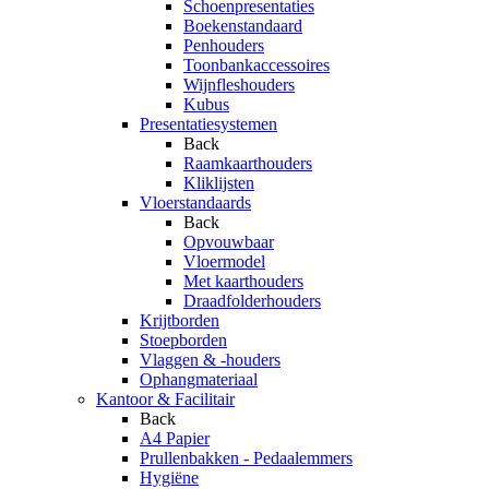
Schoenpresentaties
Boekenstandaard
Penhouders
Toonbankaccessoires
Wijnfleshouders
Kubus
Presentatiesystemen
Back
Raamkaarthouders
Kliklijsten
Vloerstandaards
Back
Opvouwbaar
Vloermodel
Met kaarthouders
Draadfolderhouders
Krijtborden
Stoepborden
Vlaggen & -houders
Ophangmateriaal
Kantoor & Facilitair
Back
A4 Papier
Prullenbakken - Pedaalemmers
Hygiëne