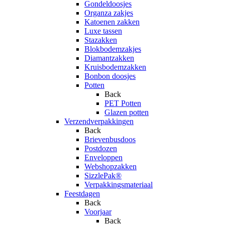
Gondeldoosjes
Organza zakjes
Katoenen zakken
Luxe tassen
Stazakken
Blokbodemzakjes
Diamantzakken
Kruisbodemzakken
Bonbon doosjes
Potten
Back
PET Potten
Glazen potten
Verzendverpakkingen
Back
Brievenbusdoos
Postdozen
Enveloppen
Webshopzakken
SizzlePak®
Verpakkingsmateriaal
Feestdagen
Back
Voorjaar
Back