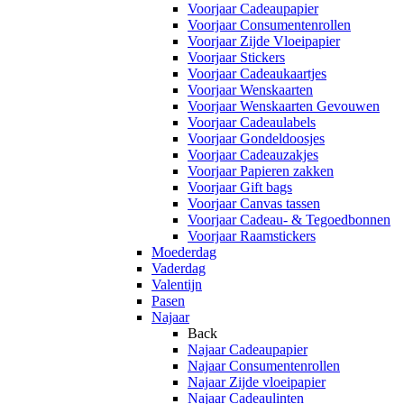
Voorjaar Cadeaupapier
Voorjaar Consumentenrollen
Voorjaar Zijde Vloeipapier
Voorjaar Stickers
Voorjaar Cadeaukaartjes
Voorjaar Wenskaarten
Voorjaar Wenskaarten Gevouwen
Voorjaar Cadeaulabels
Voorjaar Gondeldoosjes
Voorjaar Cadeauzakjes
Voorjaar Papieren zakken
Voorjaar Gift bags
Voorjaar Canvas tassen
Voorjaar Cadeau- & Tegoedbonnen
Voorjaar Raamstickers
Moederdag
Vaderdag
Valentijn
Pasen
Najaar
Back
Najaar Cadeaupapier
Najaar Consumentenrollen
Najaar Zijde vloeipapier
Najaar Cadeaulinten