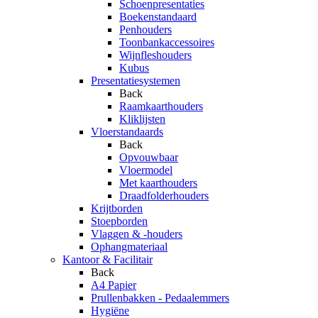
Schoenpresentaties
Boekenstandaard
Penhouders
Toonbankaccessoires
Wijnfleshouders
Kubus
Presentatiesystemen
Back
Raamkaarthouders
Kliklijsten
Vloerstandaards
Back
Opvouwbaar
Vloermodel
Met kaarthouders
Draadfolderhouders
Krijtborden
Stoepborden
Vlaggen & -houders
Ophangmateriaal
Kantoor & Facilitair
Back
A4 Papier
Prullenbakken - Pedaalemmers
Hygiëne