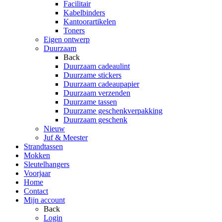
Facilitair
Kabelbinders
Kantoorartikelen
Toners
Eigen ontwerp
Duurzaam
Back
Duurzaam cadeaulint
Duurzame stickers
Duurzaam cadeaupapier
Duurzaam verzenden
Duurzame tassen
Duurzame geschenkverpakking
Duurzaam geschenk
Nieuw
Juf & Meester
Strandtassen
Mokken
Sleutelhangers
Voorjaar
Home
Contact
Mijn account
Back
Login