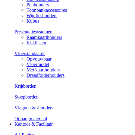
Penhouders
Toonbankaccessoires
Wijnfleshouders
Kubus
Presentatiesystemen
Raamkaarthouders
Kliklijsten
Vloerstandaards
Opvouwbaar
Vloermodel
Met kaarthouders
Draadfolderhouders
Krijtborden
Stoepborden
Vlaggen & -houders
Ophangmateriaal
Kantoor & Facilitair
A4 Papier