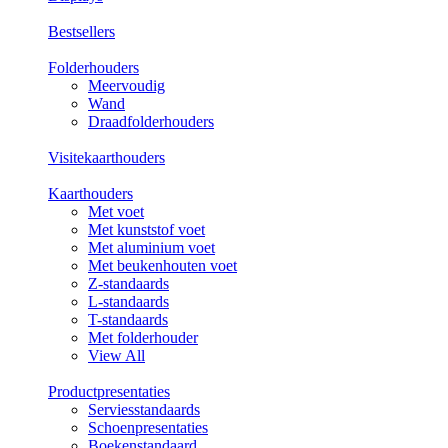
Bestsellers
Folderhouders
Meervoudig
Wand
Draadfolderhouders
Visitekaarthouders
Kaarthouders
Met voet
Met kunststof voet
Met aluminium voet
Met beukenhouten voet
Z-standaards
L-standaards
T-standaards
Met folderhouder
View All
Productpresentaties
Serviesstandaards
Schoenpresentaties
Boekenstandaard