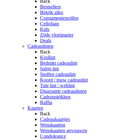
Back
Bestsellers
Bekijk alles
Consumentenrollen
Cellofaan
Kids
Zijde vloeipapier
Deals
Cadeaulinten
Back
Krullint
Bedrukt cadeaulint
Satijn lint
Stoffen cadeaulint
Koord / touw cadeaulint
Tule lint / weblint
Duurzame cadeaulinten
Cadeaustrikken
Raffia
Kaarten
Back
Cadeaukaartjes
Wenskaarten
Wenskaarten gevouwen
Condoleance