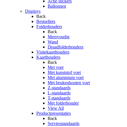
Actie stickers
Ballonnen
Displays
Back
Bestsellers
Folderhouders
Back
Meervoudig
Wand
Draadfolderhouders
Visitekaarthouders
Kaarthouders
Back
Met voet
Met kunststof voet
Met aluminium voet
Met beukenhouten voet
Z-standaards
L-standaards
T-standaards
Met folderhouder
View All
Productpresentaties
Back
Serviesstandaards