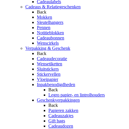
Cadeaulabels
Cadeaus & Relatiegeschenken
Back
Mokken
Sleutelhangers
Pennen
Notitieblokken
Cadeaubonnen
Wenscirkels
Verpakking & Geschenk
Back
Cadeaudecoratie
Wensetiketten
Sluitstickers
Stickervellen
Vloeipapier
Inpakbenodigdheden
Back
Legro papier- en lintrolhouders
Geschenkverpakkingen
Back
Papieren zakken
Cadeauzakjes
Gift bags
Cadeaudozen