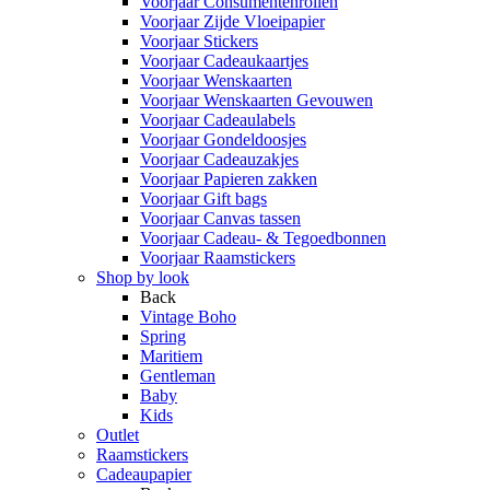
Voorjaar Consumentenrollen
Voorjaar Zijde Vloeipapier
Voorjaar Stickers
Voorjaar Cadeaukaartjes
Voorjaar Wenskaarten
Voorjaar Wenskaarten Gevouwen
Voorjaar Cadeaulabels
Voorjaar Gondeldoosjes
Voorjaar Cadeauzakjes
Voorjaar Papieren zakken
Voorjaar Gift bags
Voorjaar Canvas tassen
Voorjaar Cadeau- & Tegoedbonnen
Voorjaar Raamstickers
Shop by look
Back
Vintage Boho
Spring
Maritiem
Gentleman
Baby
Kids
Outlet
Raamstickers
Cadeaupapier