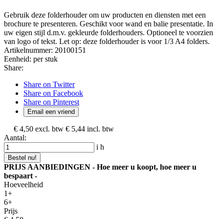
Gebruik deze folderhouder om uw producten en diensten met een
brochure te presenteren. Geschikt voor wand en balie presentatie. In
uw eigen stijl d.m.v. gekleurde folderhouders. Optioneel te voorzien
van logo of tekst. Let op: deze folderhouder is voor 1/3 A4 folders.
Artikelnummer:
20100151
Eenheid:
per stuk
Share:
Share on Twitter
Share on Facebook
Share on Pinterest
Email een vriend
€ 4,50
excl. btw
€ 5,44
incl. btw
Aantal:
i
h
Bestel nu!
PRIJS AANBIEDINGEN - Hoe meer u koopt, hoe meer u
bespaart -
Hoeveelheid
1+
6+
Prijs