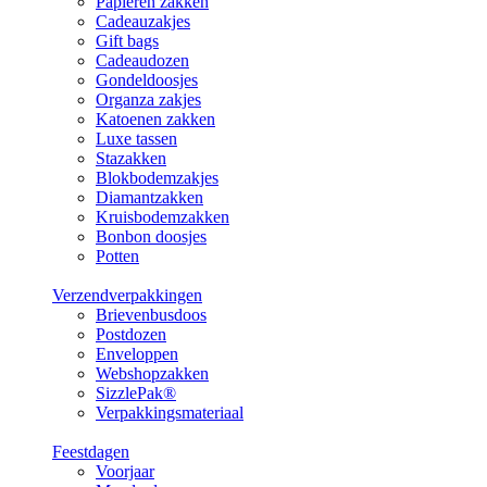
Papieren zakken
Cadeauzakjes
Gift bags
Cadeaudozen
Gondeldoosjes
Organza zakjes
Katoenen zakken
Luxe tassen
Stazakken
Blokbodemzakjes
Diamantzakken
Kruisbodemzakken
Bonbon doosjes
Potten
Verzendverpakkingen
Brievenbusdoos
Postdozen
Enveloppen
Webshopzakken
SizzlePak®
Verpakkingsmateriaal
Feestdagen
Voorjaar