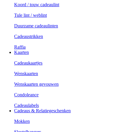
Koord / touw cadeaulint
Tule lint / weblint
Duurzame cadeaulinten
Cadeaustrikken
Raffia
Kaarten
Cadeaukaartjes
Wenskaarten
Wenskaarten gevouwen
Condoleance
Cadeaulabels
Cadeaus & Relatiegeschenken
Mokken
Sleutelhangers