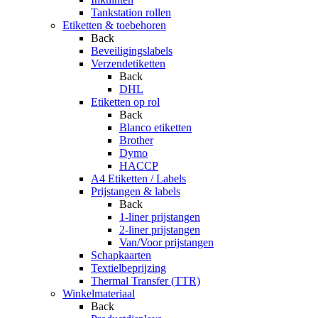
Tankstation rollen
Etiketten & toebehoren
Back
Beveiligingslabels
Verzendetiketten
Back
DHL
Etiketten op rol
Back
Blanco etiketten
Brother
Dymo
HACCP
A4 Etiketten / Labels
Prijstangen & labels
Back
1-liner prijstangen
2-liner prijstangen
Van/Voor prijstangen
Schapkaarten
Textielbeprijzing
Thermal Transfer (TTR)
Winkelmateriaal
Back