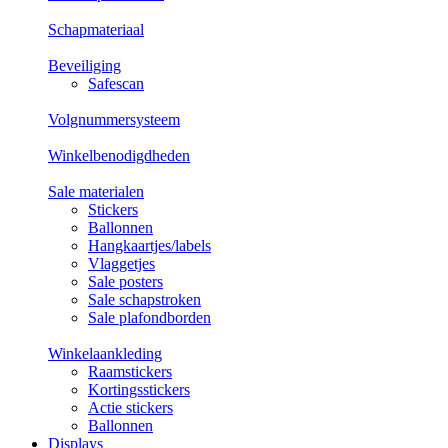
Schapmateriaal
Beveiliging
Safescan
Volgnummersysteem
Winkelbenodigdheden
Sale materialen
Stickers
Ballonnen
Hangkaartjes/labels
Vlaggetjes
Sale posters
Sale schapstroken
Sale plafondborden
Winkelaankleding
Raamstickers
Kortingsstickers
Actie stickers
Ballonnen
Displays