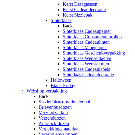
Kerst Draagtassen
Kerst Cadeaudecoratie
Kerst Sizzlepak
Sinterklaas
Back
Sinterklaas Cadeaupapier
Sinterklaas Consumentenrollen
Sinterklaas Cadeaulinten
Sinterklaas Vloeipapier
Sinterklaas Geschenkverpakking
Sinterklaas Wensetiketten
Sinterklaas Wenskaarten
Sinterklaas Cadeaulabels
Sinterlaas Cadeaudecoratie
Halloween
Black Friday
Webshop verpakking
Back
SizzlePak® opvulmateriaal
Brievenbusdozen
Verzendzakken
Verzenddozen
Autolock dozen
Verpakkingsmateriaal
Verzend enveloppen