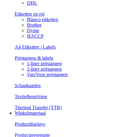
DHL
Etiketten op rol
Blanco etiketten
Brother
Dymo
HACCP
A4 Etiketten / Labels
Prijstangen & labels
1-liner prijstangen
2-liner prijstangen
Van/Voor prijstangen
Schapkaarten
Textielbeprijzing
Thermal Transfer (TTR)
Winkelmateriaal
Productdisplays
Productpresentatie