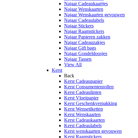
Najaar Cadeaukaartjes
Najaar Wenskaarten
Najaar Wenskaarten gevouwen
Najaar Cadeaulabels
Najaar Stickers
Najaar Raamstickers
Najaar Papieren zakken
Najaar Cadeauzakjes
Najaar Gift bags
Najaar Gondeldoosjes
Najaar Tassen
View All
Kerst
Back
Kerst Cadeaupapier
Kerst Consumentenrollen
Kerst Cadeaulinten
Kerst Vloeipapier
Kerst Geschenkverpakking
Kerst Wensetiketten
Kerst Wenskaarten
Kerst Cadeaukaarten
Kerst Cadeaulabels
Kerst wenskaarten gevouwen
Kerst Raamstickers