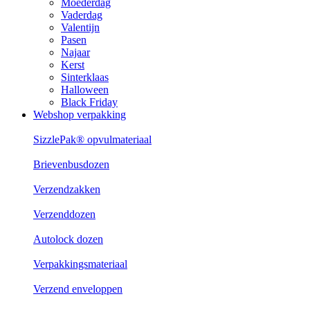
Moederdag
Vaderdag
Valentijn
Pasen
Najaar
Kerst
Sinterklaas
Halloween
Black Friday
Webshop verpakking
SizzlePak® opvulmateriaal
Brievenbusdozen
Verzendzakken
Verzenddozen
Autolock dozen
Verpakkingsmateriaal
Verzend enveloppen