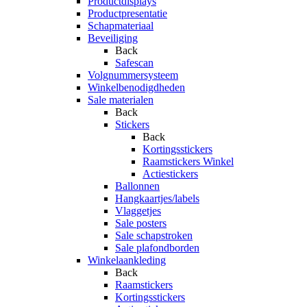
Productdisplays
Productpresentatie
Schapmateriaal
Beveiliging
Back
Safescan
Volgnummersysteem
Winkelbenodigdheden
Sale materialen
Back
Stickers
Back
Kortingsstickers
Raamstickers Winkel
Actiestickers
Ballonnen
Hangkaartjes/labels
Vlaggetjes
Sale posters
Sale schapstroken
Sale plafondborden
Winkelaankleding
Back
Raamstickers
Kortingsstickers