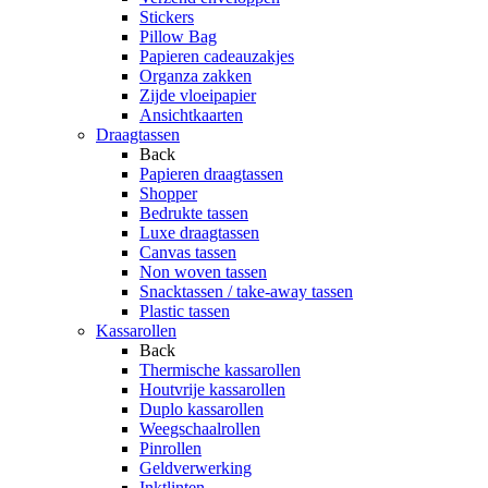
Stickers
Pillow Bag
Papieren cadeauzakjes
Organza zakken
Zijde vloeipapier
Ansichtkaarten
Draagtassen
Back
Papieren draagtassen
Shopper
Bedrukte tassen
Luxe draagtassen
Canvas tassen
Non woven tassen
Snacktassen / take-away tassen
Plastic tassen
Kassarollen
Back
Thermische kassarollen
Houtvrije kassarollen
Duplo kassarollen
Weegschaalrollen
Pinrollen
Geldverwerking
Inktlinten