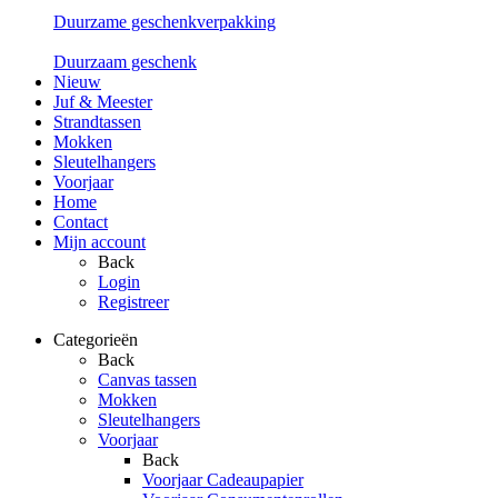
Duurzame geschenkverpakking
Duurzaam geschenk
Nieuw
Juf & Meester
Strandtassen
Mokken
Sleutelhangers
Voorjaar
Home
Contact
Mijn account
Back
Login
Registreer
Categorieën
Back
Canvas tassen
Mokken
Sleutelhangers
Voorjaar
Back
Voorjaar Cadeaupapier