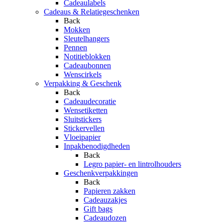
Cadeaulabels
Cadeaus & Relatiegeschenken
Back
Mokken
Sleutelhangers
Pennen
Notitieblokken
Cadeaubonnen
Wenscirkels
Verpakking & Geschenk
Back
Cadeaudecoratie
Wensetiketten
Sluitstickers
Stickervellen
Vloeipapier
Inpakbenodigdheden
Back
Legro papier- en lintrolhouders
Geschenkverpakkingen
Back
Papieren zakken
Cadeauzakjes
Gift bags
Cadeaudozen