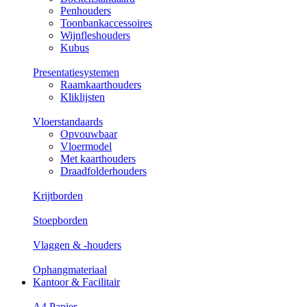
Penhouders
Toonbankaccessoires
Wijnfleshouders
Kubus
Presentatiesystemen
Raamkaarthouders
Kliklijsten
Vloerstandaards
Opvouwbaar
Vloermodel
Met kaarthouders
Draadfolderhouders
Krijtborden
Stoepborden
Vlaggen & -houders
Ophangmateriaal
Kantoor & Facilitair
A4 Papier