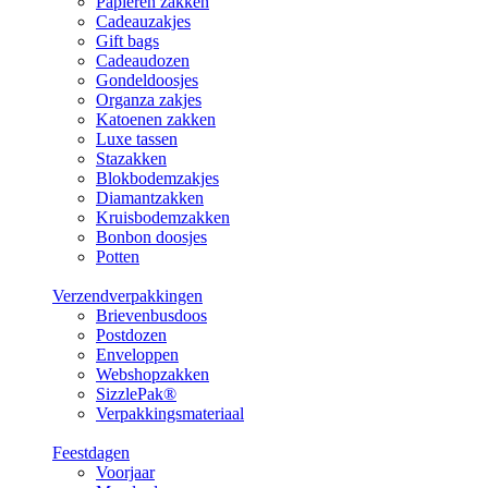
Papieren zakken
Cadeauzakjes
Gift bags
Cadeaudozen
Gondeldoosjes
Organza zakjes
Katoenen zakken
Luxe tassen
Stazakken
Blokbodemzakjes
Diamantzakken
Kruisbodemzakken
Bonbon doosjes
Potten
Verzendverpakkingen
Brievenbusdoos
Postdozen
Enveloppen
Webshopzakken
SizzlePak®
Verpakkingsmateriaal
Feestdagen
Voorjaar