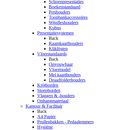
Schoenpresentaties
Boekenstandaard
Penhouders
Toonbankaccessoires
Wijnfleshouders
Kubus
Presentatiesystemen
Back
Raamkaarthouders
Kliklijsten
Vloerstandaards
Back
Opvouwbaar
Vloermodel
Met kaarthouders
Draadfolderhouders
Krijtborden
Stoepborden
Vlaggen & -houders
Ophangmateriaal
Kantoor & Facilitair
Back
A4 Papier
Prullenbakken - Pedaalemmers
Hygiëne