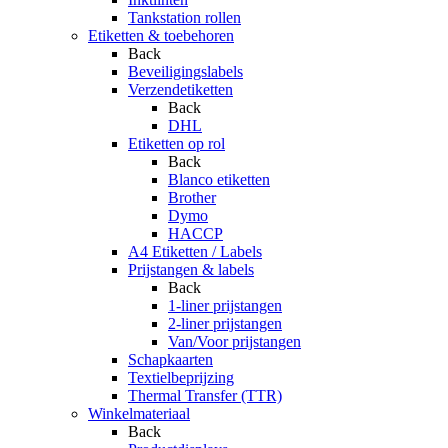
Tankstation rollen
Etiketten & toebehoren
Back
Beveiligingslabels
Verzendetiketten
Back
DHL
Etiketten op rol
Back
Blanco etiketten
Brother
Dymo
HACCP
A4 Etiketten / Labels
Prijstangen & labels
Back
1-liner prijstangen
2-liner prijstangen
Van/Voor prijstangen
Schapkaarten
Textielbeprijzing
Thermal Transfer (TTR)
Winkelmateriaal
Back