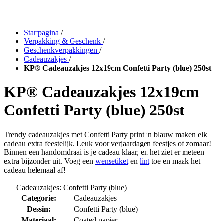
Startpagina
/
Verpakking & Geschenk
/
Geschenkverpakkingen
/
Cadeauzakjes
/
KP® Cadeauzakjes 12x19cm Confetti Party (blue) 250st
KP® Cadeauzakjes 12x19cm
Confetti Party (blue) 250st
Trendy cadeauzakjes met Confetti Party print in blauw maken elk
cadeau extra feestelijk. Leuk voor verjaardagen feestjes of zomaar!
Binnen een handomdraai is je cadeau klaar, en het ziet er meteen
extra bijzonder uit. Voeg een
wensetiket
en
lint
toe en maak het
cadeau helemaal af!
Cadeauzakjes: Confetti Party (blue)
Categorie:
Cadeauzakjes
Dessin:
Confetti Party (blue)
Materiaal:
Coated papier