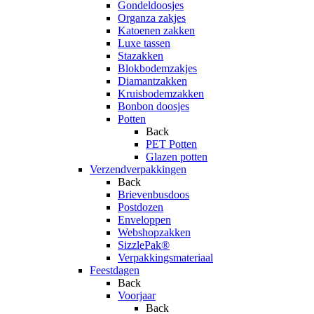
Gondeldoosjes
Organza zakjes
Katoenen zakken
Luxe tassen
Stazakken
Blokbodemzakjes
Diamantzakken
Kruisbodemzakken
Bonbon doosjes
Potten
Back
PET Potten
Glazen potten
Verzendverpakkingen
Back
Brievenbusdoos
Postdozen
Enveloppen
Webshopzakken
SizzlePak®
Verpakkingsmateriaal
Feestdagen
Back
Voorjaar
Back