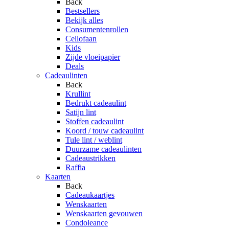
Back
Bestsellers
Bekijk alles
Consumentenrollen
Cellofaan
Kids
Zijde vloeipapier
Deals
Cadeaulinten
Back
Krullint
Bedrukt cadeaulint
Satijn lint
Stoffen cadeaulint
Koord / touw cadeaulint
Tule lint / weblint
Duurzame cadeaulinten
Cadeaustrikken
Raffia
Kaarten
Back
Cadeaukaartjes
Wenskaarten
Wenskaarten gevouwen
Condoleance