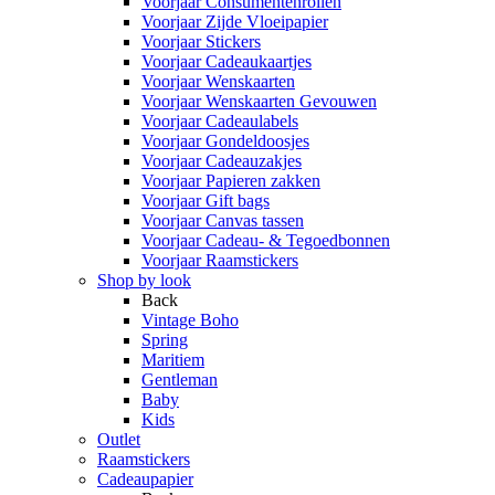
Voorjaar Consumentenrollen
Voorjaar Zijde Vloeipapier
Voorjaar Stickers
Voorjaar Cadeaukaartjes
Voorjaar Wenskaarten
Voorjaar Wenskaarten Gevouwen
Voorjaar Cadeaulabels
Voorjaar Gondeldoosjes
Voorjaar Cadeauzakjes
Voorjaar Papieren zakken
Voorjaar Gift bags
Voorjaar Canvas tassen
Voorjaar Cadeau- & Tegoedbonnen
Voorjaar Raamstickers
Shop by look
Back
Vintage Boho
Spring
Maritiem
Gentleman
Baby
Kids
Outlet
Raamstickers
Cadeaupapier