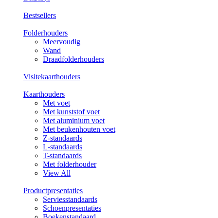
Bestsellers
Folderhouders
Meervoudig
Wand
Draadfolderhouders
Visitekaarthouders
Kaarthouders
Met voet
Met kunststof voet
Met aluminium voet
Met beukenhouten voet
Z-standaards
L-standaards
T-standaards
Met folderhouder
View All
Productpresentaties
Serviesstandaards
Schoenpresentaties
Boekenstandaard