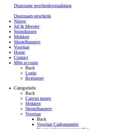
Duurzame geschenkverpakking
Duurzaam geschenk
Nieuw
Juf & Meester
Strandtassen
Mokken
Sleutelhangers
Voorjaar
Home
Contact
Mijn account
Back
Login
Registreer
Categorieën
Back
Canvas tassen
Mokken
Sleutelhangers
Voorjaar
Back
Voorjaar Cadeaupapier