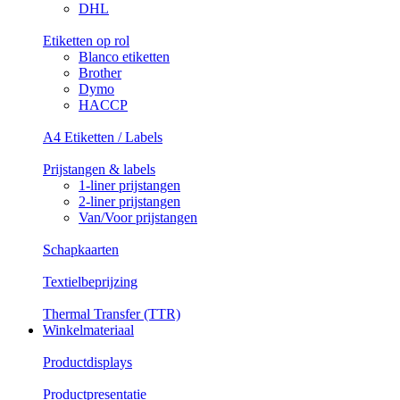
DHL
Etiketten op rol
Blanco etiketten
Brother
Dymo
HACCP
A4 Etiketten / Labels
Prijstangen & labels
1-liner prijstangen
2-liner prijstangen
Van/Voor prijstangen
Schapkaarten
Textielbeprijzing
Thermal Transfer (TTR)
Winkelmateriaal
Productdisplays
Productpresentatie