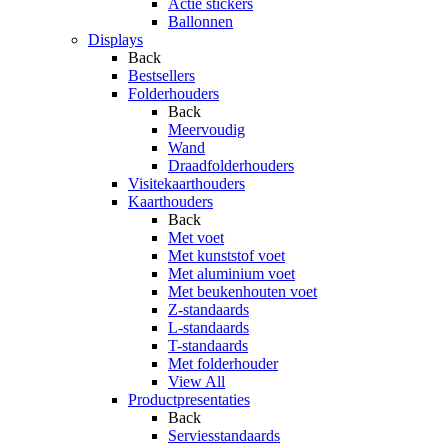
Actie stickers
Ballonnen
Displays
Back
Bestsellers
Folderhouders
Back
Meervoudig
Wand
Draadfolderhouders
Visitekaarthouders
Kaarthouders
Back
Met voet
Met kunststof voet
Met aluminium voet
Met beukenhouten voet
Z-standaards
L-standaards
T-standaards
Met folderhouder
View All
Productpresentaties
Back
Serviesstandaards