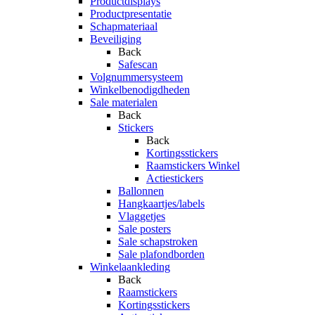
Productdisplays
Productpresentatie
Schapmateriaal
Beveiliging
Back
Safescan
Volgnummersysteem
Winkelbenodigdheden
Sale materialen
Back
Stickers
Back
Kortingsstickers
Raamstickers Winkel
Actiestickers
Ballonnen
Hangkaartjes/labels
Vlaggetjes
Sale posters
Sale schapstroken
Sale plafondborden
Winkelaankleding
Back
Raamstickers
Kortingsstickers