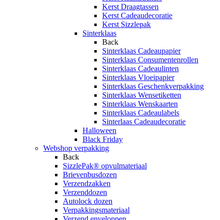
Kerst Draagtassen
Kerst Cadeaudecoratie
Kerst Sizzlepak
Sinterklaas
Back
Sinterklaas Cadeaupapier
Sinterklaas Consumentenrollen
Sinterklaas Cadeaulinten
Sinterklaas Vloeipapier
Sinterklaas Geschenkverpakking
Sinterklaas Wensetiketten
Sinterklaas Wenskaarten
Sinterklaas Cadeaulabels
Sinterlaas Cadeaudecoratie
Halloween
Black Friday
Webshop verpakking
Back
SizzlePak® opvulmateriaal
Brievenbusdozen
Verzendzakken
Verzenddozen
Autolock dozen
Verpakkingsmateriaal
Verzend enveloppen