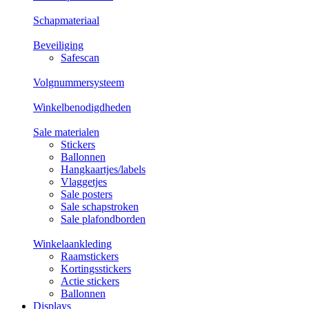
Schapmateriaal
Beveiliging
Safescan
Volgnummersysteem
Winkelbenodigdheden
Sale materialen
Stickers
Ballonnen
Hangkaartjes/labels
Vlaggetjes
Sale posters
Sale schapstroken
Sale plafondborden
Winkelaankleding
Raamstickers
Kortingsstickers
Actie stickers
Ballonnen
Displays