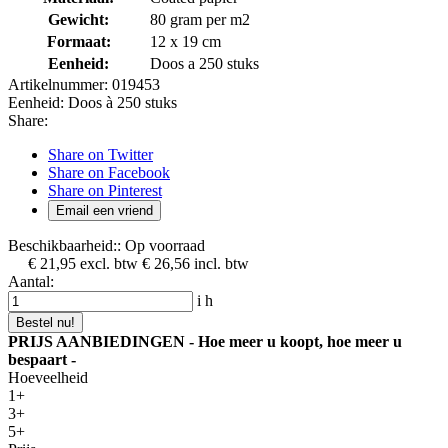
Gewicht:
80 gram per m2
Formaat:
12 x 19 cm
Eenheid:
Doos a 250 stuks
Artikelnummer:
019453
Eenheid:
Doos à 250 stuks
Share:
Share on Twitter
Share on Facebook
Share on Pinterest
Email een vriend
Beschikbaarheid::
Op voorraad
€ 21,95
excl. btw
€ 26,56
incl. btw
Aantal:
i
h
Bestel nu!
PRIJS AANBIEDINGEN - Hoe meer u koopt, hoe meer u
bespaart -
Hoeveelheid
1+
3+
5+