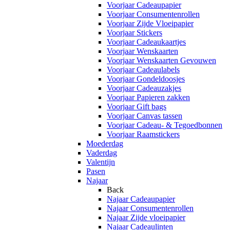
Voorjaar Cadeaupapier
Voorjaar Consumentenrollen
Voorjaar Zijde Vloeipapier
Voorjaar Stickers
Voorjaar Cadeaukaartjes
Voorjaar Wenskaarten
Voorjaar Wenskaarten Gevouwen
Voorjaar Cadeaulabels
Voorjaar Gondeldoosjes
Voorjaar Cadeauzakjes
Voorjaar Papieren zakken
Voorjaar Gift bags
Voorjaar Canvas tassen
Voorjaar Cadeau- & Tegoedbonnen
Voorjaar Raamstickers
Moederdag
Vaderdag
Valentijn
Pasen
Najaar
Back
Najaar Cadeaupapier
Najaar Consumentenrollen
Najaar Zijde vloeipapier
Najaar Cadeaulinten