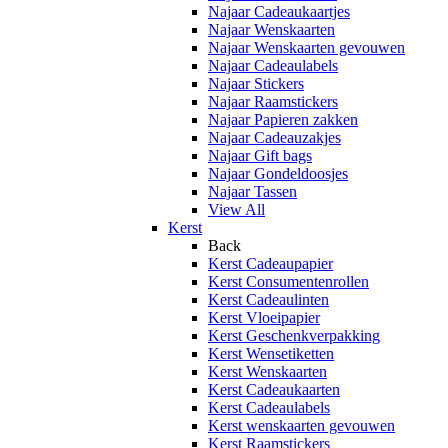
Najaar Cadeaukaartjes
Najaar Wenskaarten
Najaar Wenskaarten gevouwen
Najaar Cadeaulabels
Najaar Stickers
Najaar Raamstickers
Najaar Papieren zakken
Najaar Cadeauzakjes
Najaar Gift bags
Najaar Gondeldoosjes
Najaar Tassen
View All
Kerst
Back
Kerst Cadeaupapier
Kerst Consumentenrollen
Kerst Cadeaulinten
Kerst Vloeipapier
Kerst Geschenkverpakking
Kerst Wensetiketten
Kerst Wenskaarten
Kerst Cadeaukaarten
Kerst Cadeaulabels
Kerst wenskaarten gevouwen
Kerst Raamstickers