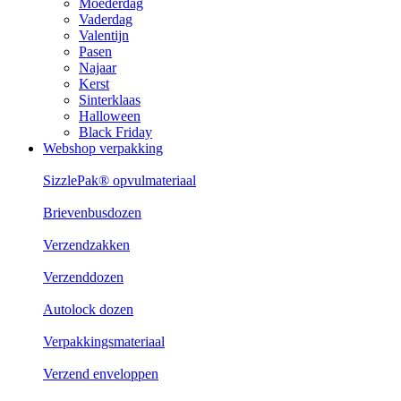
Moederdag
Vaderdag
Valentijn
Pasen
Najaar
Kerst
Sinterklaas
Halloween
Black Friday
Webshop verpakking
SizzlePak® opvulmateriaal
Brievenbusdozen
Verzendzakken
Verzenddozen
Autolock dozen
Verpakkingsmateriaal
Verzend enveloppen