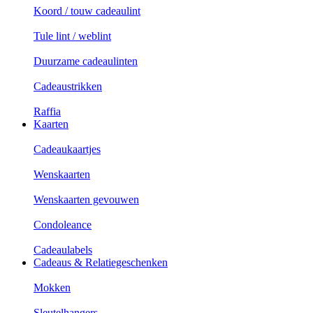
Koord / touw cadeaulint
Tule lint / weblint
Duurzame cadeaulinten
Cadeaustrikken
Raffia
Kaarten
Cadeaukaartjes
Wenskaarten
Wenskaarten gevouwen
Condoleance
Cadeaulabels
Cadeaus & Relatiegeschenken
Mokken
Sleutelhangers