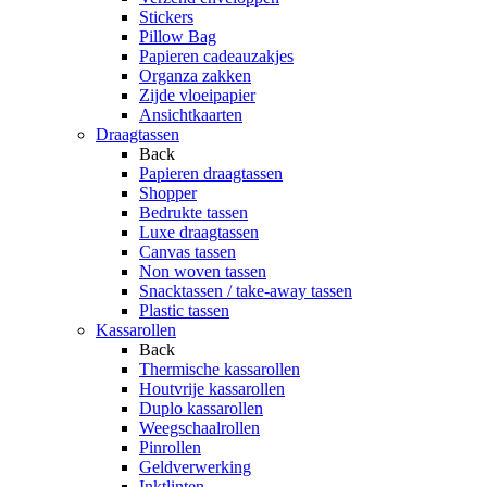
Stickers
Pillow Bag
Papieren cadeauzakjes
Organza zakken
Zijde vloeipapier
Ansichtkaarten
Draagtassen
Back
Papieren draagtassen
Shopper
Bedrukte tassen
Luxe draagtassen
Canvas tassen
Non woven tassen
Snacktassen / take-away tassen
Plastic tassen
Kassarollen
Back
Thermische kassarollen
Houtvrije kassarollen
Duplo kassarollen
Weegschaalrollen
Pinrollen
Geldverwerking
Inktlinten