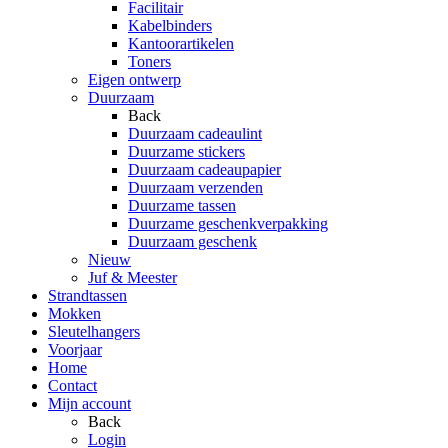
Facilitair
Kabelbinders
Kantoorartikelen
Toners
Eigen ontwerp
Duurzaam
Back
Duurzaam cadeaulint
Duurzame stickers
Duurzaam cadeaupapier
Duurzaam verzenden
Duurzame tassen
Duurzame geschenkverpakking
Duurzaam geschenk
Nieuw
Juf & Meester
Strandtassen
Mokken
Sleutelhangers
Voorjaar
Home
Contact
Mijn account
Back
Login