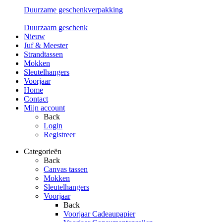
Duurzame geschenkverpakking
Duurzaam geschenk
Nieuw
Juf & Meester
Strandtassen
Mokken
Sleutelhangers
Voorjaar
Home
Contact
Mijn account
Back
Login
Registreer
Categorieën
Back
Canvas tassen
Mokken
Sleutelhangers
Voorjaar
Back
Voorjaar Cadeaupapier