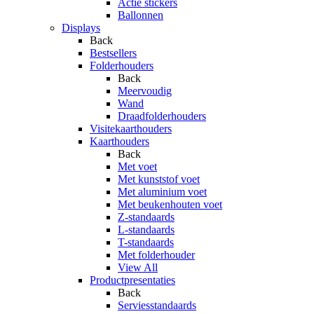
Actie stickers
Ballonnen
Displays
Back
Bestsellers
Folderhouders
Back
Meervoudig
Wand
Draadfolderhouders
Visitekaarthouders
Kaarthouders
Back
Met voet
Met kunststof voet
Met aluminium voet
Met beukenhouten voet
Z-standaards
L-standaards
T-standaards
Met folderhouder
View All
Productpresentaties
Back
Serviesstandaards