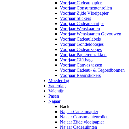
Voorjaar Cadeaupapier
Voorjaar Consumentenrollen
Voorjaar Zijde Vloeipapier
Voorjaar Stickers
Voorjaar Cadeaukaartjes
Voorjaar Wenskaarten
Voorjaar Wenskaarten Gevouwen
Voorjaar Cadeaulabels
Voorjaar Gondeldoosjes
Voorjaar Cadeauzakjes
Voorjaar Papieren zakken
Voorjaar Gift bags
Voorjaar Canvas tassen
Voorjaar Cadeau- & Tegoedbonnen
Voorjaar Raamstickers
Moederdag
Vaderdag
Valentijn
Pasen
Najaar
Back
Najaar Cadeaupapier
Najaar Consumentenrollen
Najaar Zijde vloeipapier
Najaar Cadeaulinten