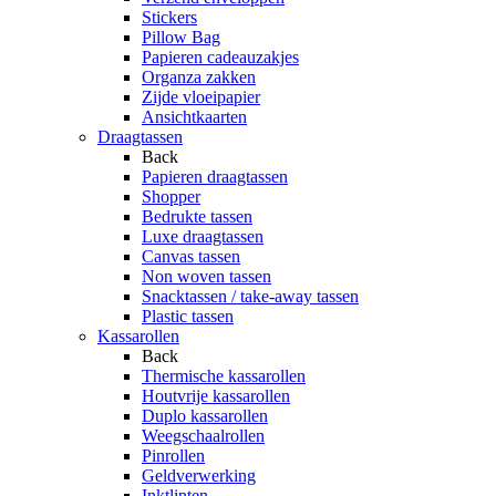
Stickers
Pillow Bag
Papieren cadeauzakjes
Organza zakken
Zijde vloeipapier
Ansichtkaarten
Draagtassen
Back
Papieren draagtassen
Shopper
Bedrukte tassen
Luxe draagtassen
Canvas tassen
Non woven tassen
Snacktassen / take-away tassen
Plastic tassen
Kassarollen
Back
Thermische kassarollen
Houtvrije kassarollen
Duplo kassarollen
Weegschaalrollen
Pinrollen
Geldverwerking
Inktlinten