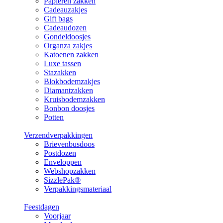
Papieren zakken
Cadeauzakjes
Gift bags
Cadeaudozen
Gondeldoosjes
Organza zakjes
Katoenen zakken
Luxe tassen
Stazakken
Blokbodemzakjes
Diamantzakken
Kruisbodemzakken
Bonbon doosjes
Potten
Verzendverpakkingen
Brievenbusdoos
Postdozen
Enveloppen
Webshopzakken
SizzlePak®
Verpakkingsmateriaal
Feestdagen
Voorjaar