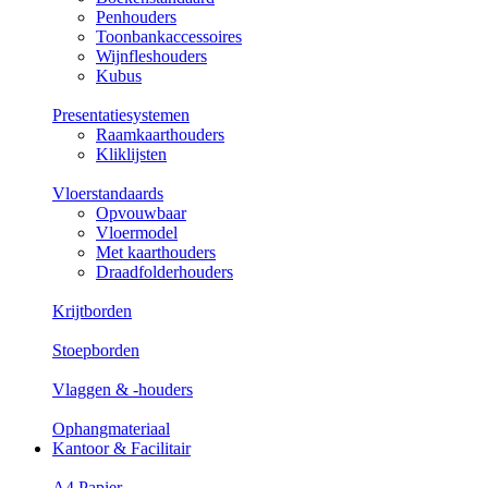
Penhouders
Toonbankaccessoires
Wijnfleshouders
Kubus
Presentatiesystemen
Raamkaarthouders
Kliklijsten
Vloerstandaards
Opvouwbaar
Vloermodel
Met kaarthouders
Draadfolderhouders
Krijtborden
Stoepborden
Vlaggen & -houders
Ophangmateriaal
Kantoor & Facilitair
A4 Papier