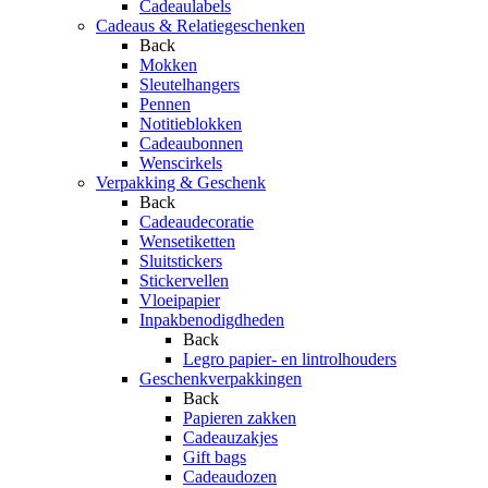
Cadeaulabels
Cadeaus & Relatiegeschenken
Back
Mokken
Sleutelhangers
Pennen
Notitieblokken
Cadeaubonnen
Wenscirkels
Verpakking & Geschenk
Back
Cadeaudecoratie
Wensetiketten
Sluitstickers
Stickervellen
Vloeipapier
Inpakbenodigdheden
Back
Legro papier- en lintrolhouders
Geschenkverpakkingen
Back
Papieren zakken
Cadeauzakjes
Gift bags
Cadeaudozen