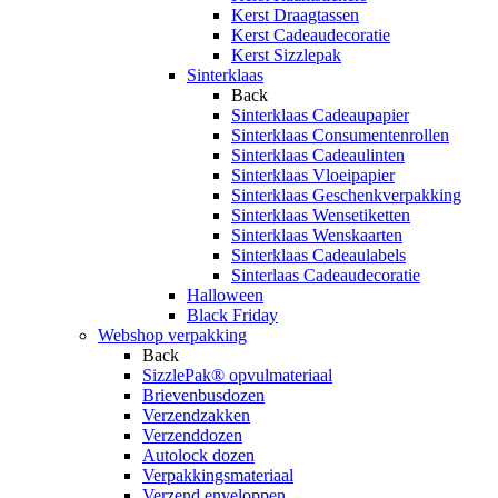
Kerst Draagtassen
Kerst Cadeaudecoratie
Kerst Sizzlepak
Sinterklaas
Back
Sinterklaas Cadeaupapier
Sinterklaas Consumentenrollen
Sinterklaas Cadeaulinten
Sinterklaas Vloeipapier
Sinterklaas Geschenkverpakking
Sinterklaas Wensetiketten
Sinterklaas Wenskaarten
Sinterklaas Cadeaulabels
Sinterlaas Cadeaudecoratie
Halloween
Black Friday
Webshop verpakking
Back
SizzlePak® opvulmateriaal
Brievenbusdozen
Verzendzakken
Verzenddozen
Autolock dozen
Verpakkingsmateriaal
Verzend enveloppen