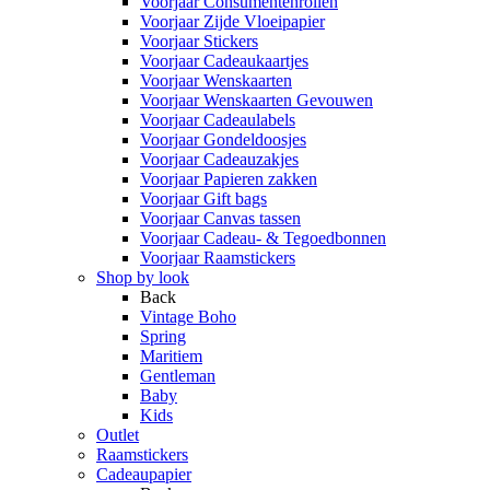
Voorjaar Consumentenrollen
Voorjaar Zijde Vloeipapier
Voorjaar Stickers
Voorjaar Cadeaukaartjes
Voorjaar Wenskaarten
Voorjaar Wenskaarten Gevouwen
Voorjaar Cadeaulabels
Voorjaar Gondeldoosjes
Voorjaar Cadeauzakjes
Voorjaar Papieren zakken
Voorjaar Gift bags
Voorjaar Canvas tassen
Voorjaar Cadeau- & Tegoedbonnen
Voorjaar Raamstickers
Shop by look
Back
Vintage Boho
Spring
Maritiem
Gentleman
Baby
Kids
Outlet
Raamstickers
Cadeaupapier