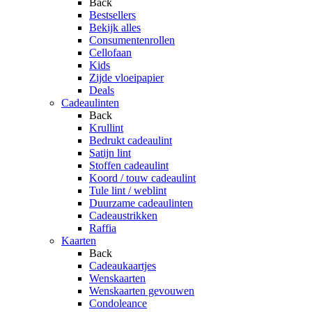
Back
Bestsellers
Bekijk alles
Consumentenrollen
Cellofaan
Kids
Zijde vloeipapier
Deals
Cadeaulinten
Back
Krullint
Bedrukt cadeaulint
Satijn lint
Stoffen cadeaulint
Koord / touw cadeaulint
Tule lint / weblint
Duurzame cadeaulinten
Cadeaustrikken
Raffia
Kaarten
Back
Cadeaukaartjes
Wenskaarten
Wenskaarten gevouwen
Condoleance