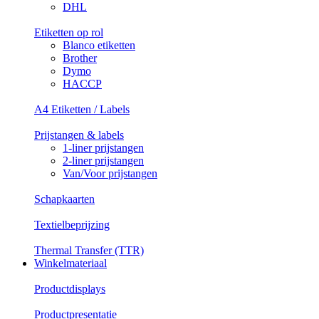
DHL
Etiketten op rol
Blanco etiketten
Brother
Dymo
HACCP
A4 Etiketten / Labels
Prijstangen & labels
1-liner prijstangen
2-liner prijstangen
Van/Voor prijstangen
Schapkaarten
Textielbeprijzing
Thermal Transfer (TTR)
Winkelmateriaal
Productdisplays
Productpresentatie