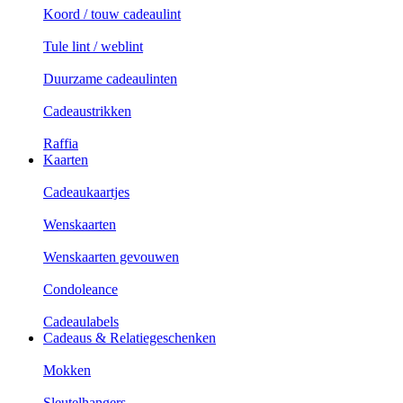
Koord / touw cadeaulint
Tule lint / weblint
Duurzame cadeaulinten
Cadeaustrikken
Raffia
Kaarten
Cadeaukaartjes
Wenskaarten
Wenskaarten gevouwen
Condoleance
Cadeaulabels
Cadeaus & Relatiegeschenken
Mokken
Sleutelhangers