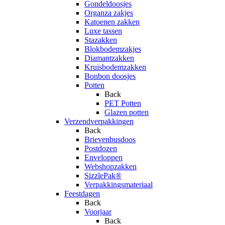
Gondeldoosjes
Organza zakjes
Katoenen zakken
Luxe tassen
Stazakken
Blokbodemzakjes
Diamantzakken
Kruisbodemzakken
Bonbon doosjes
Potten
Back
PET Potten
Glazen potten
Verzendverpakkingen
Back
Brievenbusdoos
Postdozen
Enveloppen
Webshopzakken
SizzlePak®
Verpakkingsmateriaal
Feestdagen
Back
Voorjaar
Back