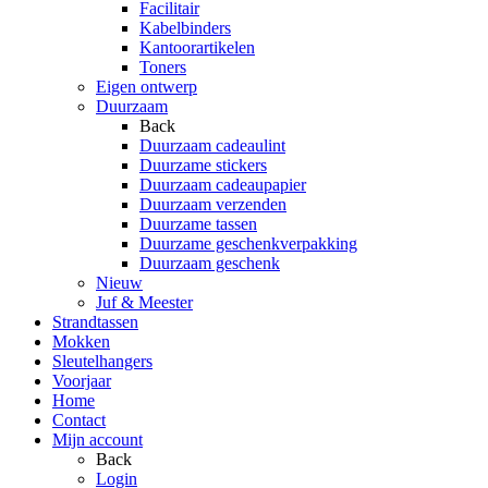
Facilitair
Kabelbinders
Kantoorartikelen
Toners
Eigen ontwerp
Duurzaam
Back
Duurzaam cadeaulint
Duurzame stickers
Duurzaam cadeaupapier
Duurzaam verzenden
Duurzame tassen
Duurzame geschenkverpakking
Duurzaam geschenk
Nieuw
Juf & Meester
Strandtassen
Mokken
Sleutelhangers
Voorjaar
Home
Contact
Mijn account
Back
Login