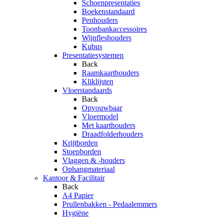
Schoenpresentaties
Boekenstandaard
Penhouders
Toonbankaccessoires
Wijnfleshouders
Kubus
Presentatiesystemen
Back
Raamkaarthouders
Kliklijsten
Vloerstandaards
Back
Opvouwbaar
Vloermodel
Met kaarthouders
Draadfolderhouders
Krijtborden
Stoepborden
Vlaggen & -houders
Ophangmateriaal
Kantoor & Facilitair
Back
A4 Papier
Prullenbakken - Pedaalemmers
Hygiëne