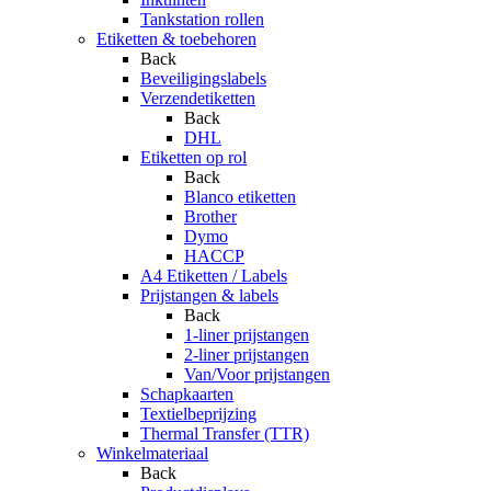
Tankstation rollen
Etiketten & toebehoren
Back
Beveiligingslabels
Verzendetiketten
Back
DHL
Etiketten op rol
Back
Blanco etiketten
Brother
Dymo
HACCP
A4 Etiketten / Labels
Prijstangen & labels
Back
1-liner prijstangen
2-liner prijstangen
Van/Voor prijstangen
Schapkaarten
Textielbeprijzing
Thermal Transfer (TTR)
Winkelmateriaal
Back