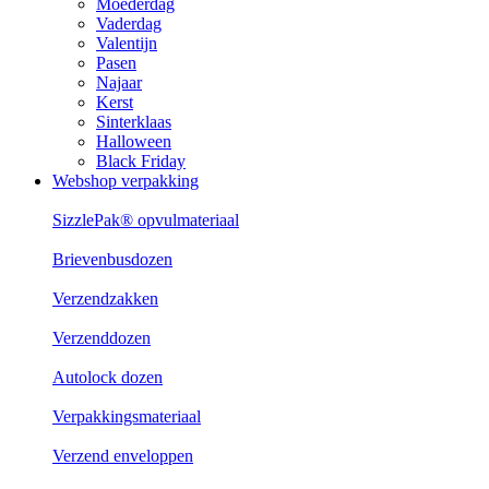
Moederdag
Vaderdag
Valentijn
Pasen
Najaar
Kerst
Sinterklaas
Halloween
Black Friday
Webshop verpakking
SizzlePak® opvulmateriaal
Brievenbusdozen
Verzendzakken
Verzenddozen
Autolock dozen
Verpakkingsmateriaal
Verzend enveloppen