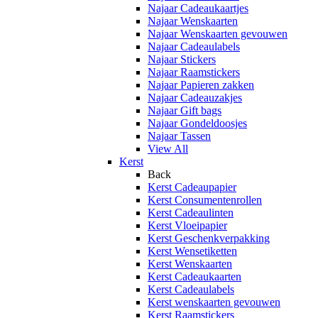
Najaar Cadeaukaartjes
Najaar Wenskaarten
Najaar Wenskaarten gevouwen
Najaar Cadeaulabels
Najaar Stickers
Najaar Raamstickers
Najaar Papieren zakken
Najaar Cadeauzakjes
Najaar Gift bags
Najaar Gondeldoosjes
Najaar Tassen
View All
Kerst
Back
Kerst Cadeaupapier
Kerst Consumentenrollen
Kerst Cadeaulinten
Kerst Vloeipapier
Kerst Geschenkverpakking
Kerst Wensetiketten
Kerst Wenskaarten
Kerst Cadeaukaarten
Kerst Cadeaulabels
Kerst wenskaarten gevouwen
Kerst Raamstickers