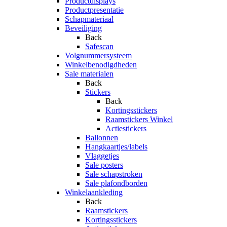
Productdisplays
Productpresentatie
Schapmateriaal
Beveiliging
Back
Safescan
Volgnummersysteem
Winkelbenodigdheden
Sale materialen
Back
Stickers
Back
Kortingsstickers
Raamstickers Winkel
Actiestickers
Ballonnen
Hangkaartjes/labels
Vlaggetjes
Sale posters
Sale schapstroken
Sale plafondborden
Winkelaankleding
Back
Raamstickers
Kortingsstickers