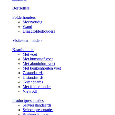
Bestsellers
Folderhouders
Meervoudig
Wand
Draadfolderhouders
Visitekaarthouders
Kaarthouders
Met voet
Met kunststof voet
Met aluminium voet
Met beukenhouten voet
Z-standaards
L-standaards
T-standaards
Met folderhouder
View All
Productpresentaties
Serviesstandaards
Schoenpresentaties
Boekenstandaard