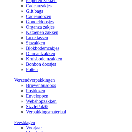
Papieren zakken
Cadeauzakjes
Gift bags
Cadeaudozen
Gondeldoosjes
Organza zakjes
Katoenen zakken
Luxe tassen
Stazakken
Blokbodemzakjes
Diamantzakken
Kruisbodemzakken
Bonbon doosjes
Potten
Verzendverpakkingen
Brievenbusdoos
Postdozen
Enveloppen
Webshopzakken
SizzlePak®
Verpakkingsmateriaal
Feestdagen
Voorjaar