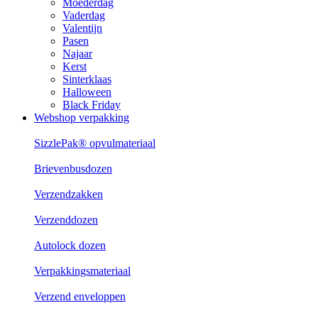
Moederdag
Vaderdag
Valentijn
Pasen
Najaar
Kerst
Sinterklaas
Halloween
Black Friday
Webshop verpakking
SizzlePak® opvulmateriaal
Brievenbusdozen
Verzendzakken
Verzenddozen
Autolock dozen
Verpakkingsmateriaal
Verzend enveloppen