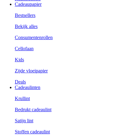
Cadeaupapier
Bestsellers
Bekijk alles
Consumentenrollen
Cellofaan
Kids
Zijde vloeipapier
Deals
Cadeaulinten
Krullint
Bedrukt cadeaulint
Satijn lint
Stoffen cadeaulint