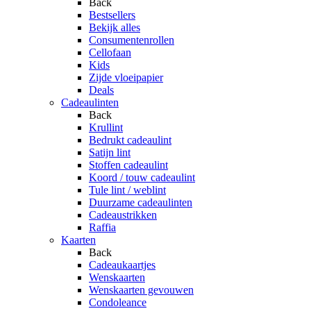
Back
Bestsellers
Bekijk alles
Consumentenrollen
Cellofaan
Kids
Zijde vloeipapier
Deals
Cadeaulinten
Back
Krullint
Bedrukt cadeaulint
Satijn lint
Stoffen cadeaulint
Koord / touw cadeaulint
Tule lint / weblint
Duurzame cadeaulinten
Cadeaustrikken
Raffia
Kaarten
Back
Cadeaukaartjes
Wenskaarten
Wenskaarten gevouwen
Condoleance