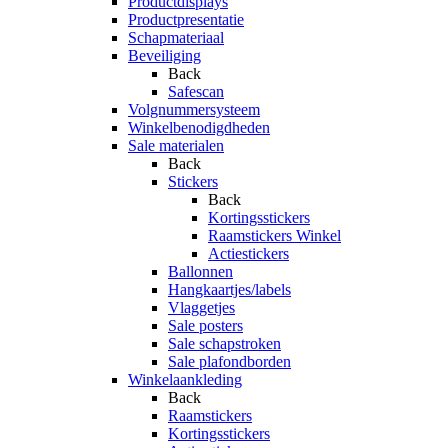
Productdisplays
Productpresentatie
Schapmateriaal
Beveiliging
Back
Safescan
Volgnummersysteem
Winkelbenodigdheden
Sale materialen
Back
Stickers
Back
Kortingsstickers
Raamstickers Winkel
Actiestickers
Ballonnen
Hangkaartjes/labels
Vlaggetjes
Sale posters
Sale schapstroken
Sale plafondborden
Winkelaankleding
Back
Raamstickers
Kortingsstickers