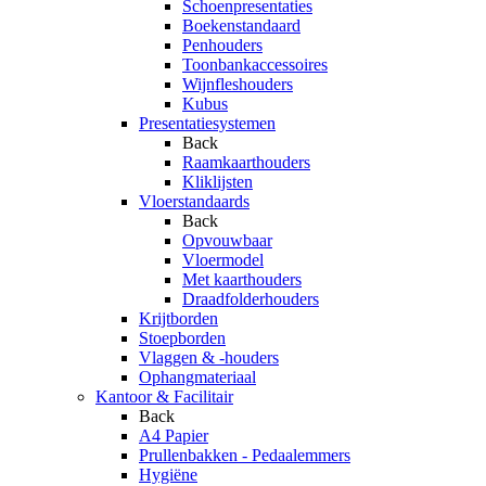
Schoenpresentaties
Boekenstandaard
Penhouders
Toonbankaccessoires
Wijnfleshouders
Kubus
Presentatiesystemen
Back
Raamkaarthouders
Kliklijsten
Vloerstandaards
Back
Opvouwbaar
Vloermodel
Met kaarthouders
Draadfolderhouders
Krijtborden
Stoepborden
Vlaggen & -houders
Ophangmateriaal
Kantoor & Facilitair
Back
A4 Papier
Prullenbakken - Pedaalemmers
Hygiëne