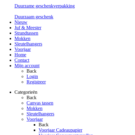
Duurzame geschenkverpakking
Duurzaam geschenk
Nieuw
Juf & Meester
Strandtassen
Mokken
Sleutelhangers
Voorjaar
Home
Contact
Mijn account
Back
Login
Registreer
Categorieën
Back
Canvas tassen
Mokken
Sleutelhangers
Voorjaar
Back
Voorjaar Cadeaupapier