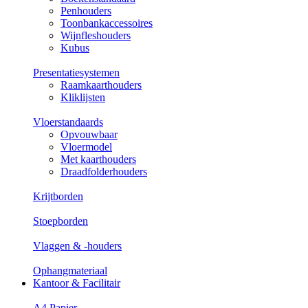
Penhouders
Toonbankaccessoires
Wijnfleshouders
Kubus
Presentatiesystemen
Raamkaarthouders
Kliklijsten
Vloerstandaards
Opvouwbaar
Vloermodel
Met kaarthouders
Draadfolderhouders
Krijtborden
Stoepborden
Vlaggen & -houders
Ophangmateriaal
Kantoor & Facilitair
A4 Papier