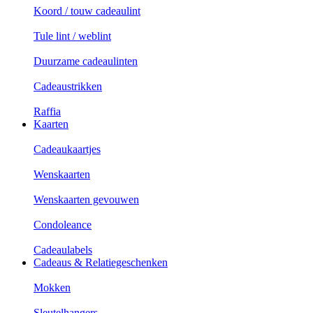
Koord / touw cadeaulint
Tule lint / weblint
Duurzame cadeaulinten
Cadeaustrikken
Raffia
Kaarten
Cadeaukaartjes
Wenskaarten
Wenskaarten gevouwen
Condoleance
Cadeaulabels
Cadeaus & Relatiegeschenken
Mokken
Sleutelhangers