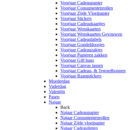
Voorjaar Cadeaupapier
Voorjaar Consumentenrollen
Voorjaar Zijde Vloeipapier
Voorjaar Stickers
Voorjaar Cadeaukaartjes
Voorjaar Wenskaarten
Voorjaar Wenskaarten Gevouwen
Voorjaar Cadeaulabels
Voorjaar Gondeldoosjes
Voorjaar Cadeauzakjes
Voorjaar Papieren zakken
Voorjaar Gift bags
Voorjaar Canvas tassen
Voorjaar Cadeau- & Tegoedbonnen
Voorjaar Raamstickers
Moederdag
Vaderdag
Valentijn
Pasen
Najaar
Back
Najaar Cadeaupapier
Najaar Consumentenrollen
Najaar Zijde vloeipapier
Najaar Cadeaulinten