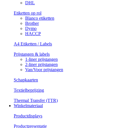
DHL
Etiketten op rol
Blanco etiketten
Brother
Dymo
HACCP
A4 Etiketten / Labels
Prijstangen & labels
1-liner prijstangen
2-liner prijstangen
Van/Voor prijstangen
Schapkaarten
Textielbeprijzing
Thermal Transfer (TTR)
Winkelmateriaal
Productdisplays
Productpresentatie