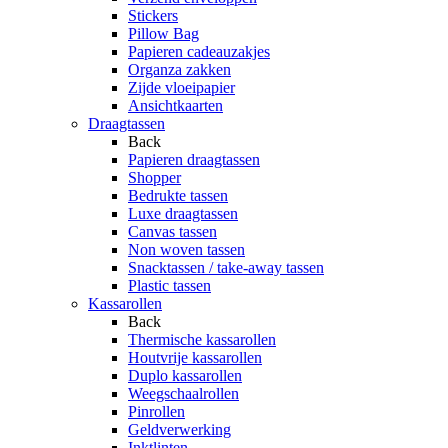
Stickers
Pillow Bag
Papieren cadeauzakjes
Organza zakken
Zijde vloeipapier
Ansichtkaarten
Draagtassen
Back
Papieren draagtassen
Shopper
Bedrukte tassen
Luxe draagtassen
Canvas tassen
Non woven tassen
Snacktassen / take-away tassen
Plastic tassen
Kassarollen
Back
Thermische kassarollen
Houtvrije kassarollen
Duplo kassarollen
Weegschaalrollen
Pinrollen
Geldverwerking
Inktlinten