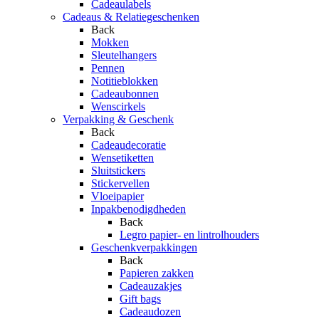
Cadeaulabels
Cadeaus & Relatiegeschenken
Back
Mokken
Sleutelhangers
Pennen
Notitieblokken
Cadeaubonnen
Wenscirkels
Verpakking & Geschenk
Back
Cadeaudecoratie
Wensetiketten
Sluitstickers
Stickervellen
Vloeipapier
Inpakbenodigdheden
Back
Legro papier- en lintrolhouders
Geschenkverpakkingen
Back
Papieren zakken
Cadeauzakjes
Gift bags
Cadeaudozen