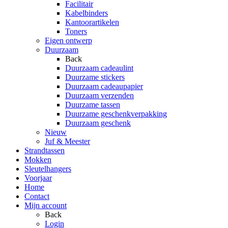
Facilitair
Kabelbinders
Kantoorartikelen
Toners
Eigen ontwerp
Duurzaam
Back
Duurzaam cadeaulint
Duurzame stickers
Duurzaam cadeaupapier
Duurzaam verzenden
Duurzame tassen
Duurzame geschenkverpakking
Duurzaam geschenk
Nieuw
Juf & Meester
Strandtassen
Mokken
Sleutelhangers
Voorjaar
Home
Contact
Mijn account
Back
Login