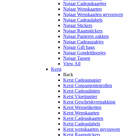
Najaar Cadeaukaartjes
Najaar Wenskaarten
Najaar Wenskaarten gevouwen
Najaar Cadeaulabels
Najaar Stickers
Najaar Raamstickers
Najaar Papieren zakken
Najaar Cadeauzakjes
Najaar Gift bags
Najaar Gondeldoosjes
Najaar Tassen
View All
Kerst
Back
Kerst Cadeaupapier
Kerst Consumentenrollen
Kerst Cadeaulinten
Kerst Vloeipapier
Kerst Geschenkverpakking
Kerst Wensetiketten
Kerst Wenskaarten
Kerst Cadeaukaarten
Kerst Cadeaulabels
Kerst wenskaarten gevouwen
Kerst Raamstickers