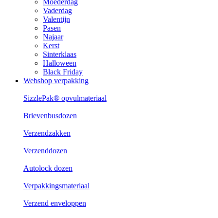
Moederdag
Vaderdag
Valentijn
Pasen
Najaar
Kerst
Sinterklaas
Halloween
Black Friday
Webshop verpakking
SizzlePak® opvulmateriaal
Brievenbusdozen
Verzendzakken
Verzenddozen
Autolock dozen
Verpakkingsmateriaal
Verzend enveloppen