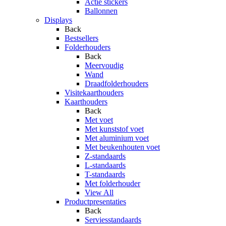
Actie stickers
Ballonnen
Displays
Back
Bestsellers
Folderhouders
Back
Meervoudig
Wand
Draadfolderhouders
Visitekaarthouders
Kaarthouders
Back
Met voet
Met kunststof voet
Met aluminium voet
Met beukenhouten voet
Z-standaards
L-standaards
T-standaards
Met folderhouder
View All
Productpresentaties
Back
Serviesstandaards