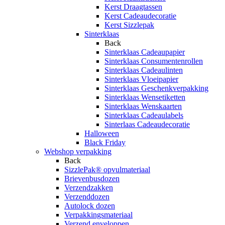
Kerst Draagtassen
Kerst Cadeaudecoratie
Kerst Sizzlepak
Sinterklaas
Back
Sinterklaas Cadeaupapier
Sinterklaas Consumentenrollen
Sinterklaas Cadeaulinten
Sinterklaas Vloeipapier
Sinterklaas Geschenkverpakking
Sinterklaas Wensetiketten
Sinterklaas Wenskaarten
Sinterklaas Cadeaulabels
Sinterlaas Cadeaudecoratie
Halloween
Black Friday
Webshop verpakking
Back
SizzlePak® opvulmateriaal
Brievenbusdozen
Verzendzakken
Verzenddozen
Autolock dozen
Verpakkingsmateriaal
Verzend enveloppen