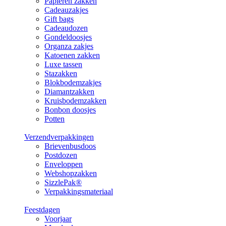
Papieren zakken
Cadeauzakjes
Gift bags
Cadeaudozen
Gondeldoosjes
Organza zakjes
Katoenen zakken
Luxe tassen
Stazakken
Blokbodemzakjes
Diamantzakken
Kruisbodemzakken
Bonbon doosjes
Potten
Verzendverpakkingen
Brievenbusdoos
Postdozen
Enveloppen
Webshopzakken
SizzlePak®
Verpakkingsmateriaal
Feestdagen
Voorjaar