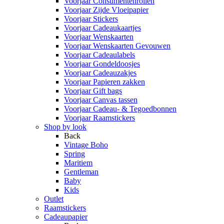
Voorjaar Consumentenrollen
Voorjaar Zijde Vloeipapier
Voorjaar Stickers
Voorjaar Cadeaukaartjes
Voorjaar Wenskaarten
Voorjaar Wenskaarten Gevouwen
Voorjaar Cadeaulabels
Voorjaar Gondeldoosjes
Voorjaar Cadeauzakjes
Voorjaar Papieren zakken
Voorjaar Gift bags
Voorjaar Canvas tassen
Voorjaar Cadeau- & Tegoedbonnen
Voorjaar Raamstickers
Shop by look
Back
Vintage Boho
Spring
Maritiem
Gentleman
Baby
Kids
Outlet
Raamstickers
Cadeaupapier