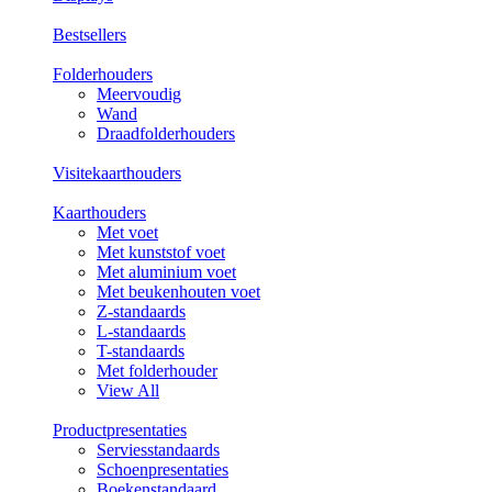
Bestsellers
Folderhouders
Meervoudig
Wand
Draadfolderhouders
Visitekaarthouders
Kaarthouders
Met voet
Met kunststof voet
Met aluminium voet
Met beukenhouten voet
Z-standaards
L-standaards
T-standaards
Met folderhouder
View All
Productpresentaties
Serviesstandaards
Schoenpresentaties
Boekenstandaard