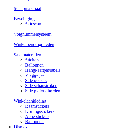
Schapmateriaal
Beveiliging
Safescan
Volgnummersysteem
Winkelbenodigdheden
Sale materialen
Stickers
Ballonnen
Hangkaartjes/labels
Vlaggetjes
Sale posters
Sale schapstroken
Sale plafondborden
Winkelaankleding
Raamstickers
Kortingsstickers
Actie stickers
Ballonnen
Displays