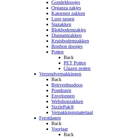
Gondeldoosjes
Organza zakjes
Katoenen zakken
Luxe tassen
Stazakken
Blokbodemzakjes
Diamantzakken
Kruisbodemzakken
Bonbon doosjes
Potten
Back
PET Potten
Glazen potten
Verzendverpakkingen
Back
Brievenbusdoos
Postdozen
Enveloppen
Webshopzakken
SizzlePak®
Verpakkingsmateriaal
Feestdagen
Back
Voorjaar
Back