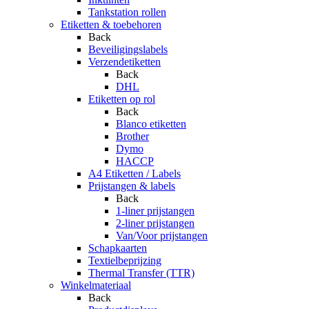
Tankstation rollen
Etiketten & toebehoren
Back
Beveiligingslabels
Verzendetiketten
Back
DHL
Etiketten op rol
Back
Blanco etiketten
Brother
Dymo
HACCP
A4 Etiketten / Labels
Prijstangen & labels
Back
1-liner prijstangen
2-liner prijstangen
Van/Voor prijstangen
Schapkaarten
Textielbeprijzing
Thermal Transfer (TTR)
Winkelmateriaal
Back