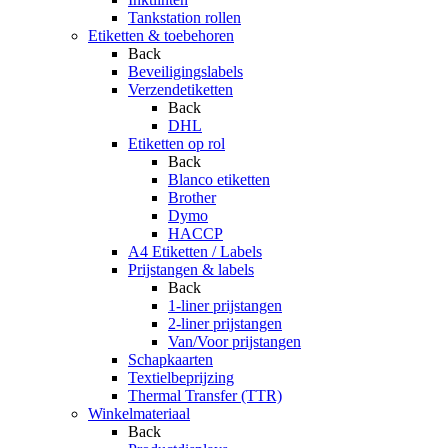
Tankstation rollen
Etiketten & toebehoren
Back
Beveiligingslabels
Verzendetiketten
Back
DHL
Etiketten op rol
Back
Blanco etiketten
Brother
Dymo
HACCP
A4 Etiketten / Labels
Prijstangen & labels
Back
1-liner prijstangen
2-liner prijstangen
Van/Voor prijstangen
Schapkaarten
Textielbeprijzing
Thermal Transfer (TTR)
Winkelmateriaal
Back