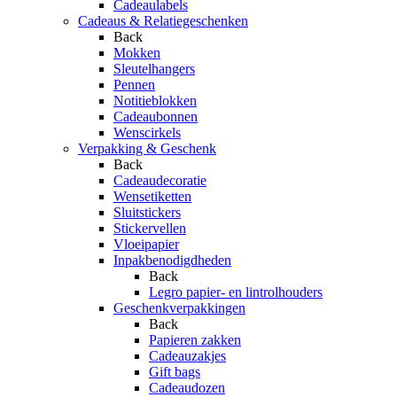
Cadeaulabels
Cadeaus & Relatiegeschenken
Back
Mokken
Sleutelhangers
Pennen
Notitieblokken
Cadeaubonnen
Wenscirkels
Verpakking & Geschenk
Back
Cadeaudecoratie
Wensetiketten
Sluitstickers
Stickervellen
Vloeipapier
Inpakbenodigdheden
Back
Legro papier- en lintrolhouders
Geschenkverpakkingen
Back
Papieren zakken
Cadeauzakjes
Gift bags
Cadeaudozen