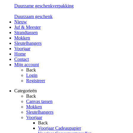
Duurzame geschenkverpakking
Duurzaam geschenk
Nieuw
Juf & Meester
Strandtassen
Mokken
Sleutelhangers
Voorjaar
Home
Contact
Mijn account
Back
Login
Registreer
Categorieën
Back
Canvas tassen
Mokken
Sleutelhangers
Voorjaar
Back
Voorjaar Cadeaupapier