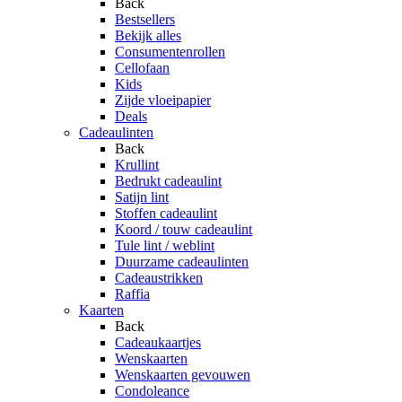
Back
Bestsellers
Bekijk alles
Consumentenrollen
Cellofaan
Kids
Zijde vloeipapier
Deals
Cadeaulinten
Back
Krullint
Bedrukt cadeaulint
Satijn lint
Stoffen cadeaulint
Koord / touw cadeaulint
Tule lint / weblint
Duurzame cadeaulinten
Cadeaustrikken
Raffia
Kaarten
Back
Cadeaukaartjes
Wenskaarten
Wenskaarten gevouwen
Condoleance