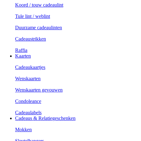
Koord / touw cadeaulint
Tule lint / weblint
Duurzame cadeaulinten
Cadeaustrikken
Raffia
Kaarten
Cadeaukaartjes
Wenskaarten
Wenskaarten gevouwen
Condoleance
Cadeaulabels
Cadeaus & Relatiegeschenken
Mokken
Sleutelhangers