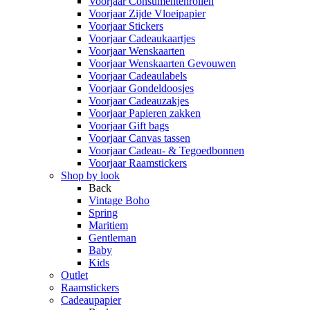
Voorjaar Consumentenrollen
Voorjaar Zijde Vloeipapier
Voorjaar Stickers
Voorjaar Cadeaukaartjes
Voorjaar Wenskaarten
Voorjaar Wenskaarten Gevouwen
Voorjaar Cadeaulabels
Voorjaar Gondeldoosjes
Voorjaar Cadeauzakjes
Voorjaar Papieren zakken
Voorjaar Gift bags
Voorjaar Canvas tassen
Voorjaar Cadeau- & Tegoedbonnen
Voorjaar Raamstickers
Shop by look
Back
Vintage Boho
Spring
Maritiem
Gentleman
Baby
Kids
Outlet
Raamstickers
Cadeaupapier