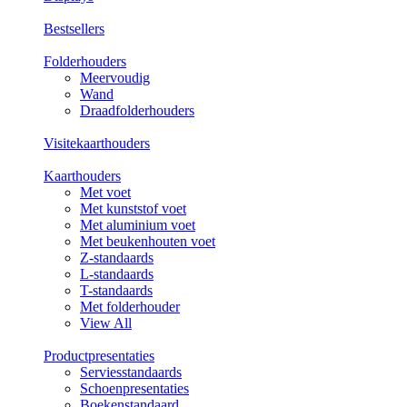
Bestsellers
Folderhouders
Meervoudig
Wand
Draadfolderhouders
Visitekaarthouders
Kaarthouders
Met voet
Met kunststof voet
Met aluminium voet
Met beukenhouten voet
Z-standaards
L-standaards
T-standaards
Met folderhouder
View All
Productpresentaties
Serviesstandaards
Schoenpresentaties
Boekenstandaard