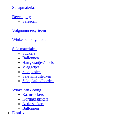
Schapmateriaal
Beveiliging
Safescan
Volgnummersysteem
Winkelbenodigdheden
Sale materialen
Stickers
Ballonnen
Hangkaartjes/labels
Vlaggetjes
Sale posters
Sale schapstroken
Sale plafondborden
Winkelaankleding
Raamstickers
Kortingsstickers
Actie stickers
Ballonnen
Displays