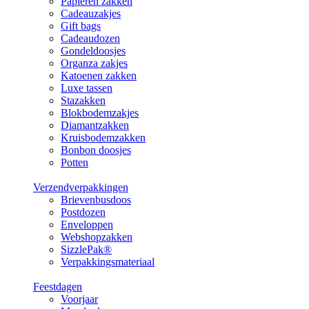
Papieren zakken
Cadeauzakjes
Gift bags
Cadeaudozen
Gondeldoosjes
Organza zakjes
Katoenen zakken
Luxe tassen
Stazakken
Blokbodemzakjes
Diamantzakken
Kruisbodemzakken
Bonbon doosjes
Potten
Verzendverpakkingen
Brievenbusdoos
Postdozen
Enveloppen
Webshopzakken
SizzlePak®
Verpakkingsmateriaal
Feestdagen
Voorjaar