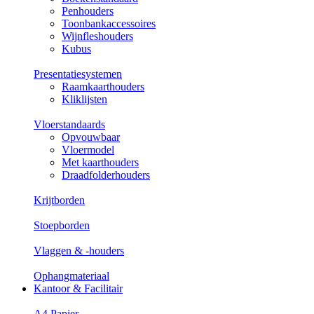
Penhouders
Toonbankaccessoires
Wijnfleshouders
Kubus
Presentatiesystemen
Raamkaarthouders
Kliklijsten
Vloerstandaards
Opvouwbaar
Vloermodel
Met kaarthouders
Draadfolderhouders
Krijtborden
Stoepborden
Vlaggen & -houders
Ophangmateriaal
Kantoor & Facilitair
A4 Papier