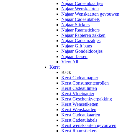
Najaar Cadeaukaartjes
Najaar Wenskaarten
Najaar Wenskaarten gevouwen
Najaar Cadeaulabels
Najaar Stickers
Najaar Raamstickers
Najaar Papieren zakken
Najaar Cadeauzakjes
Najaar Gift bags
Najaar Gondeldoosjes
Najaar Tassen
View All
Kerst
Back
Kerst Cadeaupapier
Kerst Consumentenrollen
Kerst Cadeaulinten
Kerst Vloeipapier
Kerst Geschenkverpakking
Kerst Wensetiketten
Kerst Wenskaarten
Kerst Cadeaukaarten
Kerst Cadeaulabels
Kerst wenskaarten gevouwen
Kerst Raamstickers