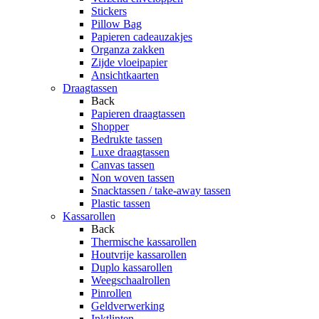
Stickers
Pillow Bag
Papieren cadeauzakjes
Organza zakken
Zijde vloeipapier
Ansichtkaarten
Draagtassen
Back
Papieren draagtassen
Shopper
Bedrukte tassen
Luxe draagtassen
Canvas tassen
Non woven tassen
Snacktassen / take-away tassen
Plastic tassen
Kassarollen
Back
Thermische kassarollen
Houtvrije kassarollen
Duplo kassarollen
Weegschaalrollen
Pinrollen
Geldverwerking
Inktlinten