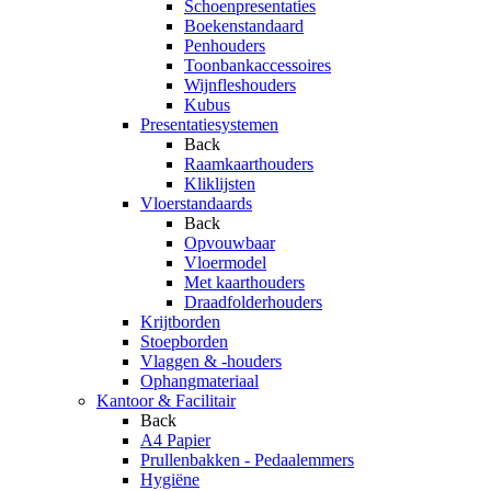
Schoenpresentaties
Boekenstandaard
Penhouders
Toonbankaccessoires
Wijnfleshouders
Kubus
Presentatiesystemen
Back
Raamkaarthouders
Kliklijsten
Vloerstandaards
Back
Opvouwbaar
Vloermodel
Met kaarthouders
Draadfolderhouders
Krijtborden
Stoepborden
Vlaggen & -houders
Ophangmateriaal
Kantoor & Facilitair
Back
A4 Papier
Prullenbakken - Pedaalemmers
Hygiëne