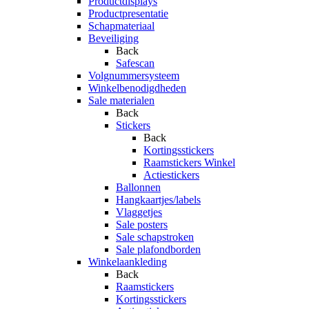
Productdisplays
Productpresentatie
Schapmateriaal
Beveiliging
Back
Safescan
Volgnummersysteem
Winkelbenodigdheden
Sale materialen
Back
Stickers
Back
Kortingsstickers
Raamstickers Winkel
Actiestickers
Ballonnen
Hangkaartjes/labels
Vlaggetjes
Sale posters
Sale schapstroken
Sale plafondborden
Winkelaankleding
Back
Raamstickers
Kortingsstickers