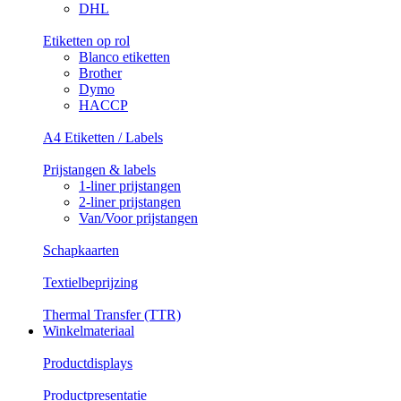
DHL
Etiketten op rol
Blanco etiketten
Brother
Dymo
HACCP
A4 Etiketten / Labels
Prijstangen & labels
1-liner prijstangen
2-liner prijstangen
Van/Voor prijstangen
Schapkaarten
Textielbeprijzing
Thermal Transfer (TTR)
Winkelmateriaal
Productdisplays
Productpresentatie