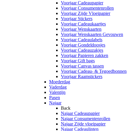
Voorjaar Cadeaupapier
Voorjaar Consumentenrollen
Voorjaar Zijde Vloeipapier
Voorjaar Stickers
Voorjaar Cadeaukaartjes
Voorjaar Wenskaarten
Voorjaar Wenskaarten Gevouwen
Voorjaar Cadeaulabels
Voorjaar Gondeldoosjes
Voorjaar Cadeauzakjes
Voorjaar Papieren zakken
Voorjaar Gift bags
Voorjaar Canvas tassen
Voorjaar Cadeau- & Tegoedbonnen
Voorjaar Raamstickers
Moederdag
Vaderdag
Valentijn
Pasen
Najaar
Back
Najaar Cadeaupapier
Najaar Consumentenrollen
Najaar Zijde vloeipapier
Najaar Cadeaulinten