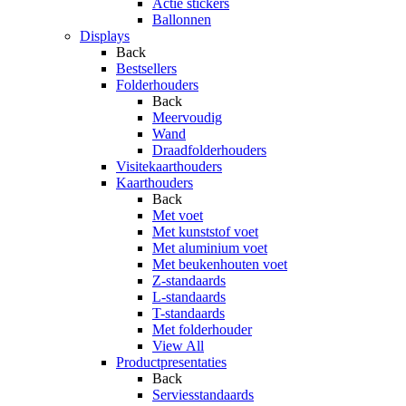
Actie stickers
Ballonnen
Displays
Back
Bestsellers
Folderhouders
Back
Meervoudig
Wand
Draadfolderhouders
Visitekaarthouders
Kaarthouders
Back
Met voet
Met kunststof voet
Met aluminium voet
Met beukenhouten voet
Z-standaards
L-standaards
T-standaards
Met folderhouder
View All
Productpresentaties
Back
Serviesstandaards