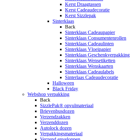
Kerst Draagtassen
Kerst Cadeaudecoratie
Kerst Sizzlepak
Sinterklaas
Back
Sinterklaas Cadeaupapier
Sinterklaas Consumentenrollen
Sinterklaas Cadeaulinten
Sinterklaas Vloeipapier
Sinterklaas Geschenkverpakking
Sinterklaas Wensetiketten
Sinterklaas Wenskaarten
Sinterklaas Cadeaulabels
Sinterlaas Cadeaudecoratie
Halloween
Black Friday
Webshop verpakking
Back
SizzlePak® opvulmateriaal
Brievenbusdozen
Verzendzakken
Verzenddozen
Autolock dozen
Verpakkingsmateriaal
Verzend enveloppen