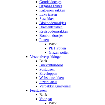
Gondeldoosjes
Organza zakjes
Katoenen zakken
Luxe tassen
Stazakken
Blokbodemzakjes
Diamantzakken
Kruisbodemzakken
Bonbon doosjes
Potten
Back
PET Potten
Glazen potten
Verzendverpakkingen
Back
Brievenbusdoos
Postdozen
Enveloppen
Webshopzakken
SizzlePak®
Verpakkingsmateriaal
Feestdagen
Back
Voorjaar
Back