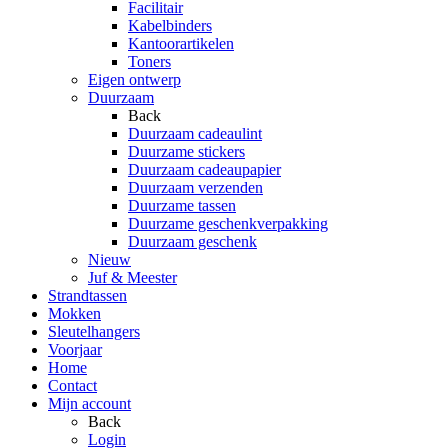
Facilitair
Kabelbinders
Kantoorartikelen
Toners
Eigen ontwerp
Duurzaam
Back
Duurzaam cadeaulint
Duurzame stickers
Duurzaam cadeaupapier
Duurzaam verzenden
Duurzame tassen
Duurzame geschenkverpakking
Duurzaam geschenk
Nieuw
Juf & Meester
Strandtassen
Mokken
Sleutelhangers
Voorjaar
Home
Contact
Mijn account
Back
Login