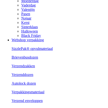
Moederdag
Vaderdag
Valentijn
Pasen
Najaar
Kerst
Sinterklaas
Halloween
Black Friday
Webshop verpakking
SizzlePak® opvulmateriaal
Brievenbusdozen
Verzendzakken
Verzenddozen
Autolock dozen
Verpakkingsmateriaal
Verzend enveloppen