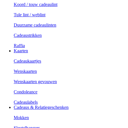
Koord / touw cadeaulint
Tule lint / weblint
Duurzame cadeaulinten
Cadeaustrikken
Raffia
Kaarten
Cadeaukaartjes
Wenskaarten
Wenskaarten gevouwen
Condoleance
Cadeaulabels
Cadeaus & Relatiegeschenken
Mokken
Sleutelhangers