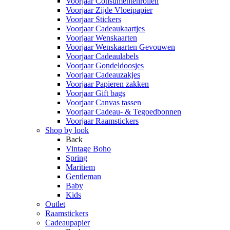
Voorjaar Consumentenrollen
Voorjaar Zijde Vloeipapier
Voorjaar Stickers
Voorjaar Cadeaukaartjes
Voorjaar Wenskaarten
Voorjaar Wenskaarten Gevouwen
Voorjaar Cadeaulabels
Voorjaar Gondeldoosjes
Voorjaar Cadeauzakjes
Voorjaar Papieren zakken
Voorjaar Gift bags
Voorjaar Canvas tassen
Voorjaar Cadeau- & Tegoedbonnen
Voorjaar Raamstickers
Shop by look
Back
Vintage Boho
Spring
Maritiem
Gentleman
Baby
Kids
Outlet
Raamstickers
Cadeaupapier