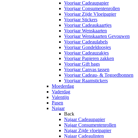
Voorjaar Cadeaupapier
Voorjaar Consumentenrollen
Voorjaar Zijde Vloeipapier
Voorjaar Stickers
Voorjaar Cadeaukaartjes
Voorjaar Wenskaarten
Voorjaar Wenskaarten Gevouwen
Voorjaar Cadeaulabels
Voorjaar Gondeldoosjes
Voorjaar Cadeauzakjes
Voorjaar Papieren zakken
Voorjaar Gift bags
Voorjaar Canvas tassen
Voorjaar Cadeau- & Tegoedbonnen
Voorjaar Raamstickers
Moederdag
Vaderdag
Valentijn
Pasen
Najaar
Back
Najaar Cadeaupapier
Najaar Consumentenrollen
Najaar Zijde vloeipapier
Najaar Cadeaulinten