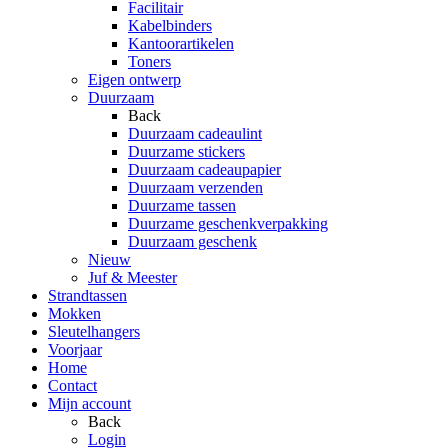
Facilitair
Kabelbinders
Kantoorartikelen
Toners
Eigen ontwerp
Duurzaam
Back
Duurzaam cadeaulint
Duurzame stickers
Duurzaam cadeaupapier
Duurzaam verzenden
Duurzame tassen
Duurzame geschenkverpakking
Duurzaam geschenk
Nieuw
Juf & Meester
Strandtassen
Mokken
Sleutelhangers
Voorjaar
Home
Contact
Mijn account
Back
Login