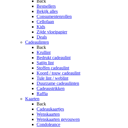
Back
Bestsellers
Bekijk alles
Consumentenrollen
Cellofaan
Kids
Zijde vloeipapier
Deals
Cadeaulinten
Back
Krullint
Bedrukt cadeaulint
Satijn lint
Stoffen cadeaulint
Koord / touw cadeaulint
Tule lint / weblint
Duurzame cadeaulinten
Cadeaustrikken
Raffia
Kaarten
Back
Cadeaukaartjes
Wenskaarten
Wenskaarten gevouwen
Condoleance