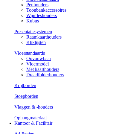
Penhouders
Toonbankaccessoires
Wijnfleshouders
Kubus
Presentatiesystemen
Raamkaarthouders
Kliklijsten
Vloerstandaards
Opvouwbaar
Vloermodel
Met kaarthouders
Draadfolderhouders
Krijtborden
Stoepborden
Vlaggen & -houders
Ophangmateriaal
Kantoor & Facilitair
A4 Papier