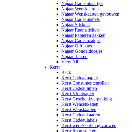
Najaar Cadeaukaartjes
Najaar Wenskaarten
Najaar Wenskaarten gevouwen
Najaar Cadeaulabels
Najaar Stickers
Najaar Raamstickers
Najaar Papieren zakken
Najaar Cadeauzakjes
Najaar Gift bags
Najaar Gondeldoosjes
Najaar Tassen
View All
Kerst
Back
Kerst Cadeaupapier
Kerst Consumentenrollen
Kerst Cadeaulinten
Kerst Vloeipapier
Kerst Geschenkverpakking
Kerst Wensetiketten
Kerst Wenskaarten
Kerst Cadeaukaarten
Kerst Cadeaulabels
Kerst wenskaarten gevouwen
Kerst Raamstickers