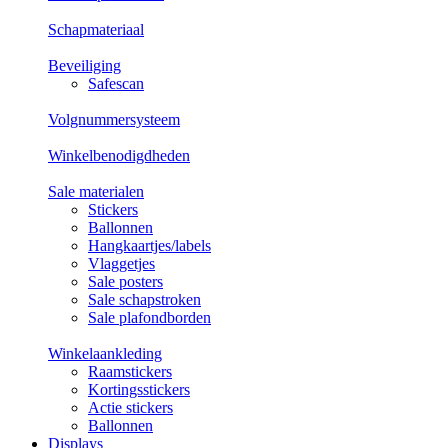
Schapmateriaal
Beveiliging
Safescan
Volgnummersysteem
Winkelbenodigdheden
Sale materialen
Stickers
Ballonnen
Hangkaartjes/labels
Vlaggetjes
Sale posters
Sale schapstroken
Sale plafondborden
Winkelaankleding
Raamstickers
Kortingsstickers
Actie stickers
Ballonnen
Displays