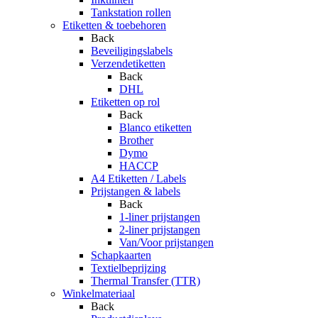
Tankstation rollen
Etiketten & toebehoren
Back
Beveiligingslabels
Verzendetiketten
Back
DHL
Etiketten op rol
Back
Blanco etiketten
Brother
Dymo
HACCP
A4 Etiketten / Labels
Prijstangen & labels
Back
1-liner prijstangen
2-liner prijstangen
Van/Voor prijstangen
Schapkaarten
Textielbeprijzing
Thermal Transfer (TTR)
Winkelmateriaal
Back