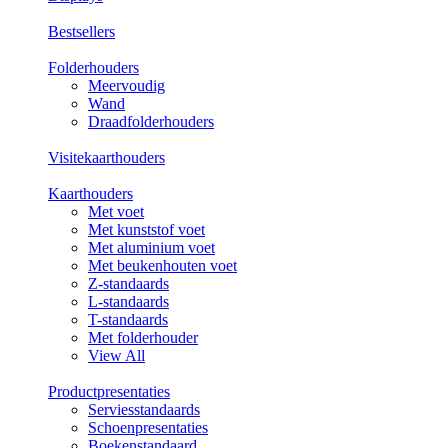
Bestsellers
Folderhouders
Meervoudig
Wand
Draadfolderhouders
Visitekaarthouders
Kaarthouders
Met voet
Met kunststof voet
Met aluminium voet
Met beukenhouten voet
Z-standaards
L-standaards
T-standaards
Met folderhouder
View All
Productpresentaties
Serviesstandaards
Schoenpresentaties
Boekenstandaard