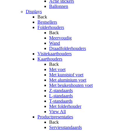
Actie stickers
Ballonnen
Displays
Back
Bestsellers
Folderhouders
Back
Meervoudig
Wand
Draadfolderhouders
Visitekaarthouders
Kaarthouders
Back
Met voet
Met kunststof voet
Met aluminium voet
Met beukenhouten voet
Z-standaards
L-standaards
T-standaards
Met folderhouder
View All
Productpresentaties
Back
Serviesstandaards