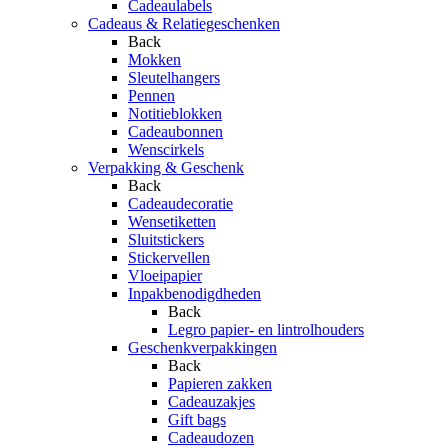
Cadeaulabels
Cadeaus & Relatiegeschenken
Back
Mokken
Sleutelhangers
Pennen
Notitieblokken
Cadeaubonnen
Wenscirkels
Verpakking & Geschenk
Back
Cadeaudecoratie
Wensetiketten
Sluitstickers
Stickervellen
Vloeipapier
Inpakbenodigdheden
Back
Legro papier- en lintrolhouders
Geschenkverpakkingen
Back
Papieren zakken
Cadeauzakjes
Gift bags
Cadeaudozen