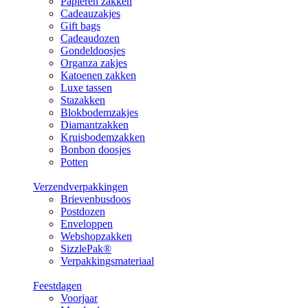
Papieren zakken
Cadeauzakjes
Gift bags
Cadeaudozen
Gondeldoosjes
Organza zakjes
Katoenen zakken
Luxe tassen
Stazakken
Blokbodemzakjes
Diamantzakken
Kruisbodemzakken
Bonbon doosjes
Potten
Verzendverpakkingen
Brievenbusdoos
Postdozen
Enveloppen
Webshopzakken
SizzlePak®
Verpakkingsmateriaal
Feestdagen
Voorjaar