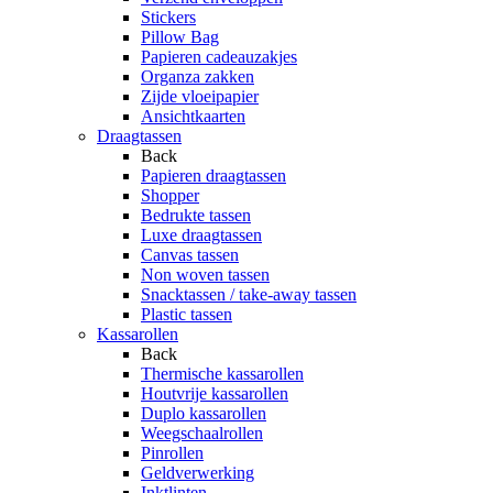
Stickers
Pillow Bag
Papieren cadeauzakjes
Organza zakken
Zijde vloeipapier
Ansichtkaarten
Draagtassen
Back
Papieren draagtassen
Shopper
Bedrukte tassen
Luxe draagtassen
Canvas tassen
Non woven tassen
Snacktassen / take-away tassen
Plastic tassen
Kassarollen
Back
Thermische kassarollen
Houtvrije kassarollen
Duplo kassarollen
Weegschaalrollen
Pinrollen
Geldverwerking
Inktlinten