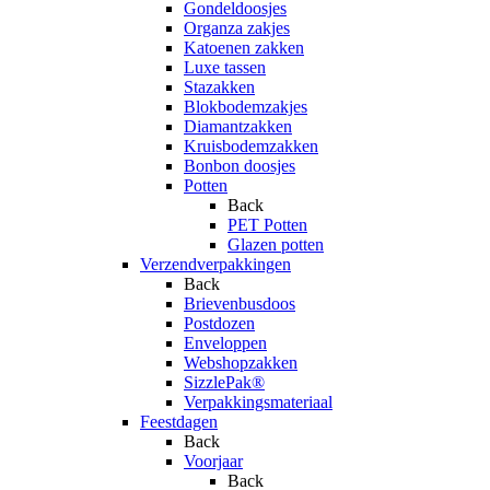
Gondeldoosjes
Organza zakjes
Katoenen zakken
Luxe tassen
Stazakken
Blokbodemzakjes
Diamantzakken
Kruisbodemzakken
Bonbon doosjes
Potten
Back
PET Potten
Glazen potten
Verzendverpakkingen
Back
Brievenbusdoos
Postdozen
Enveloppen
Webshopzakken
SizzlePak®
Verpakkingsmateriaal
Feestdagen
Back
Voorjaar
Back