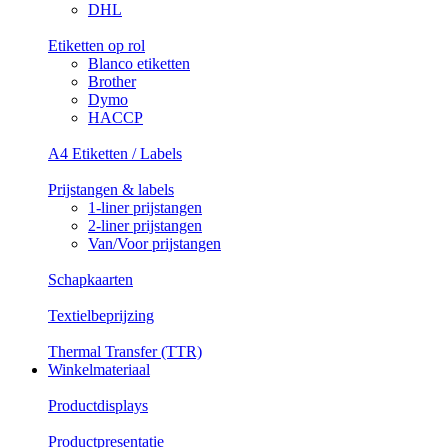
DHL
Etiketten op rol
Blanco etiketten
Brother
Dymo
HACCP
A4 Etiketten / Labels
Prijstangen & labels
1-liner prijstangen
2-liner prijstangen
Van/Voor prijstangen
Schapkaarten
Textielbeprijzing
Thermal Transfer (TTR)
Winkelmateriaal
Productdisplays
Productpresentatie