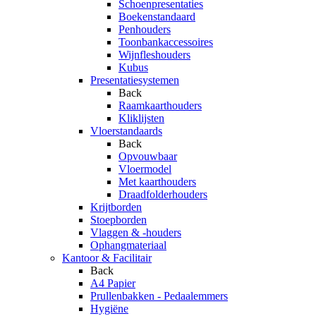
Schoenpresentaties
Boekenstandaard
Penhouders
Toonbankaccessoires
Wijnfleshouders
Kubus
Presentatiesystemen
Back
Raamkaarthouders
Kliklijsten
Vloerstandaards
Back
Opvouwbaar
Vloermodel
Met kaarthouders
Draadfolderhouders
Krijtborden
Stoepborden
Vlaggen & -houders
Ophangmateriaal
Kantoor & Facilitair
Back
A4 Papier
Prullenbakken - Pedaalemmers
Hygiëne