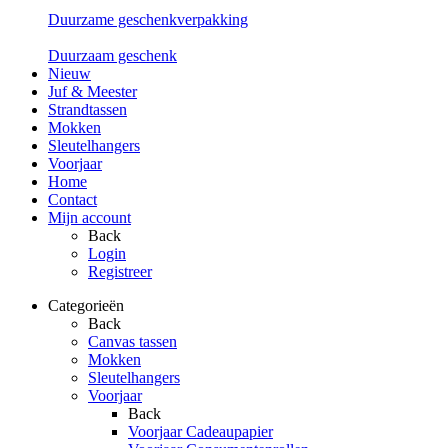
Duurzame geschenkverpakking
Duurzaam geschenk
Nieuw
Juf & Meester
Strandtassen
Mokken
Sleutelhangers
Voorjaar
Home
Contact
Mijn account
Back
Login
Registreer
Categorieën
Back
Canvas tassen
Mokken
Sleutelhangers
Voorjaar
Back
Voorjaar Cadeaupapier