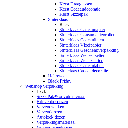
Kerst Draagtassen
Kerst Cadeaudecoratie
Kerst Sizzlepak
Sinterklaas
Back
Sinterklaas Cadeaupapier
Sinterklaas Consumentenrollen
Sinterklaas Cadeaulinten
Sinterklaas Vloeipapier
Sinterklaas Geschenkverpakking
Sinterklaas Wensetiketten
Sinterklaas Wenskaarten
Sinterklaas Cadeaulabels
Sinterlaas Cadeaudecoratie
Halloween
Black Friday
Webshop verpakking
Back
SizzlePak® opvulmateriaal
Brievenbusdozen
Verzendzakken
Verzenddozen
Autolock dozen
Verpakkingsmateriaal
Verzend enveloppen