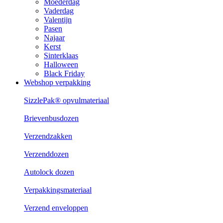
Moederdag
Vaderdag
Valentijn
Pasen
Najaar
Kerst
Sinterklaas
Halloween
Black Friday
Webshop verpakking
SizzlePak® opvulmateriaal
Brievenbusdozen
Verzendzakken
Verzenddozen
Autolock dozen
Verpakkingsmateriaal
Verzend enveloppen