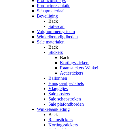
Productdisplays
Productpresentatie
Schapmateriaal
Beveiliging
Back
Safescan
Volgnummersysteem
Winkelbenodigdheden
Sale materialen
Back
Stickers
Back
Kortingsstickers
Raamstickers Winkel
Actiestickers
Ballonnen
Hangkaartjes/labels
Vlaggetjes
Sale posters
Sale schapstroken
Sale plafondborden
Winkelaankleding
Back
Raamstickers
Kortingsstickers