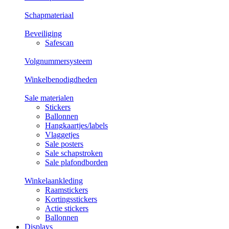
Schapmateriaal
Beveiliging
Safescan
Volgnummersysteem
Winkelbenodigdheden
Sale materialen
Stickers
Ballonnen
Hangkaartjes/labels
Vlaggetjes
Sale posters
Sale schapstroken
Sale plafondborden
Winkelaankleding
Raamstickers
Kortingsstickers
Actie stickers
Ballonnen
Displays