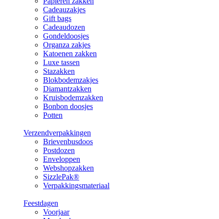
Papieren zakken
Cadeauzakjes
Gift bags
Cadeaudozen
Gondeldoosjes
Organza zakjes
Katoenen zakken
Luxe tassen
Stazakken
Blokbodemzakjes
Diamantzakken
Kruisbodemzakken
Bonbon doosjes
Potten
Verzendverpakkingen
Brievenbusdoos
Postdozen
Enveloppen
Webshopzakken
SizzlePak®
Verpakkingsmateriaal
Feestdagen
Voorjaar