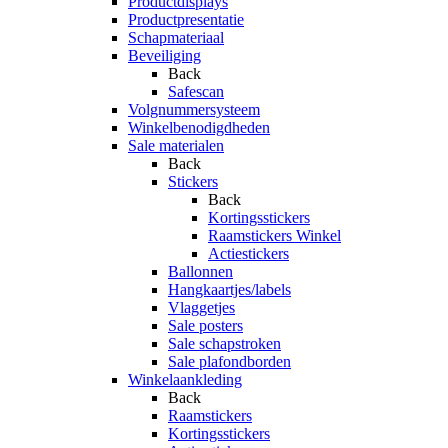
Productdisplays
Productpresentatie
Schapmateriaal
Beveiliging
Back
Safescan
Volgnummersysteem
Winkelbenodigdheden
Sale materialen
Back
Stickers
Back
Kortingsstickers
Raamstickers Winkel
Actiestickers
Ballonnen
Hangkaartjes/labels
Vlaggetjes
Sale posters
Sale schapstroken
Sale plafondborden
Winkelaankleding
Back
Raamstickers
Kortingsstickers