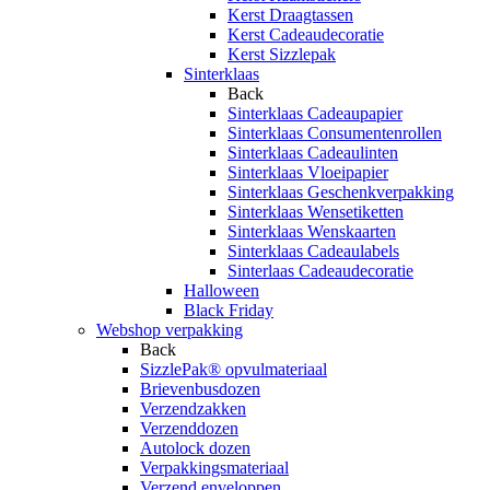
Kerst Draagtassen
Kerst Cadeaudecoratie
Kerst Sizzlepak
Sinterklaas
Back
Sinterklaas Cadeaupapier
Sinterklaas Consumentenrollen
Sinterklaas Cadeaulinten
Sinterklaas Vloeipapier
Sinterklaas Geschenkverpakking
Sinterklaas Wensetiketten
Sinterklaas Wenskaarten
Sinterklaas Cadeaulabels
Sinterlaas Cadeaudecoratie
Halloween
Black Friday
Webshop verpakking
Back
SizzlePak® opvulmateriaal
Brievenbusdozen
Verzendzakken
Verzenddozen
Autolock dozen
Verpakkingsmateriaal
Verzend enveloppen