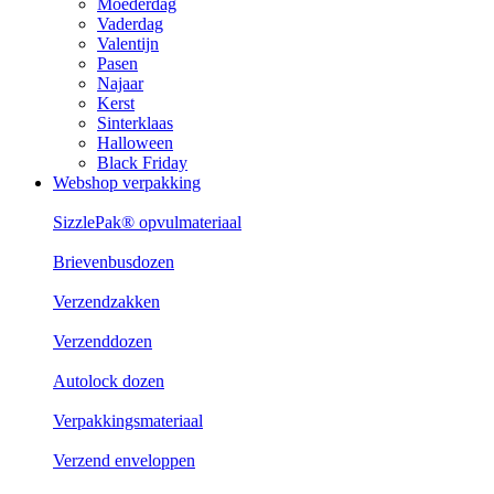
Moederdag
Vaderdag
Valentijn
Pasen
Najaar
Kerst
Sinterklaas
Halloween
Black Friday
Webshop verpakking
SizzlePak® opvulmateriaal
Brievenbusdozen
Verzendzakken
Verzenddozen
Autolock dozen
Verpakkingsmateriaal
Verzend enveloppen