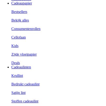
Cadeaupapier
Bestsellers
Bekijk alles
Consumentenrollen
Cellofaan
Kids
Zijde vloeipapier
Deals
Cadeaulinten
Krullint
Bedrukt cadeaulint
Satijn lint
Stoffen cadeaulint