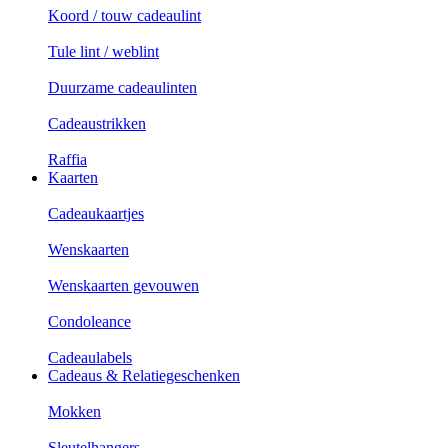
Koord / touw cadeaulint
Tule lint / weblint
Duurzame cadeaulinten
Cadeaustrikken
Raffia
Kaarten
Cadeaukaartjes
Wenskaarten
Wenskaarten gevouwen
Condoleance
Cadeaulabels
Cadeaus & Relatiegeschenken
Mokken
Sleutelhangers