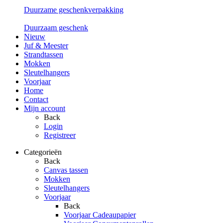
Duurzame geschenkverpakking
Duurzaam geschenk
Nieuw
Juf & Meester
Strandtassen
Mokken
Sleutelhangers
Voorjaar
Home
Contact
Mijn account
Back
Login
Registreer
Categorieën
Back
Canvas tassen
Mokken
Sleutelhangers
Voorjaar
Back
Voorjaar Cadeaupapier