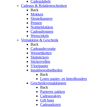
Cadeaulabels
Cadeaus & Relatiegeschenken
Back
Mokken
Sleutelhangers
Pennen
Notitieblokken
Cadeaubonnen
Wenscirkels
Verpakking & Geschenk
Back
Cadeaudecoratie
Wensetiketten
Sluitstickers
Stickervellen
Vloeipapier
Inpakbenodigdheden
Back
Legro papier- en lintrolhouders
Geschenkverpakkingen
Back
Papieren zakken
Cadeauzakjes
Gift bags
Cadeaudozen