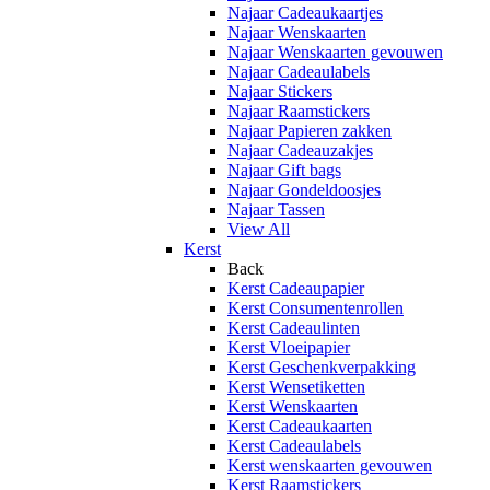
Najaar Cadeaukaartjes
Najaar Wenskaarten
Najaar Wenskaarten gevouwen
Najaar Cadeaulabels
Najaar Stickers
Najaar Raamstickers
Najaar Papieren zakken
Najaar Cadeauzakjes
Najaar Gift bags
Najaar Gondeldoosjes
Najaar Tassen
View All
Kerst
Back
Kerst Cadeaupapier
Kerst Consumentenrollen
Kerst Cadeaulinten
Kerst Vloeipapier
Kerst Geschenkverpakking
Kerst Wensetiketten
Kerst Wenskaarten
Kerst Cadeaukaarten
Kerst Cadeaulabels
Kerst wenskaarten gevouwen
Kerst Raamstickers