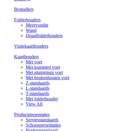
Bestsellers
Folderhouders
Meervoudig
Wand
Draadfolderhouders
Visitekaarthouders
Kaarthouders
Met voet
Met kunststof voet
Met aluminium voet
Met beukenhouten voet
Z-standaards
L-standaards
T-standaards
Met folderhouder
View All
Productpresentaties
Serviesstandaards
Schoenpresentaties
Boekenstandaard