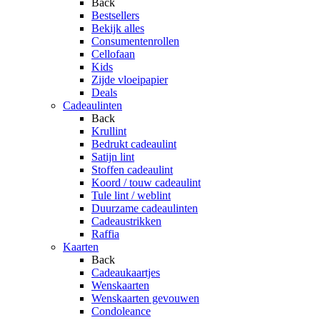
Back
Bestsellers
Bekijk alles
Consumentenrollen
Cellofaan
Kids
Zijde vloeipapier
Deals
Cadeaulinten
Back
Krullint
Bedrukt cadeaulint
Satijn lint
Stoffen cadeaulint
Koord / touw cadeaulint
Tule lint / weblint
Duurzame cadeaulinten
Cadeaustrikken
Raffia
Kaarten
Back
Cadeaukaartjes
Wenskaarten
Wenskaarten gevouwen
Condoleance