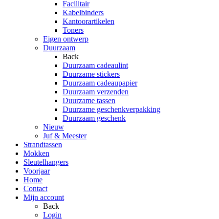
Facilitair
Kabelbinders
Kantoorartikelen
Toners
Eigen ontwerp
Duurzaam
Back
Duurzaam cadeaulint
Duurzame stickers
Duurzaam cadeaupapier
Duurzaam verzenden
Duurzame tassen
Duurzame geschenkverpakking
Duurzaam geschenk
Nieuw
Juf & Meester
Strandtassen
Mokken
Sleutelhangers
Voorjaar
Home
Contact
Mijn account
Back
Login