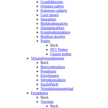
Gondeldoosjes
Organza zakjes
Katoenen zakken
Luxe tassen
Stazakken
Blokbodemzakjes
Diamantzakken
Kruisbodemzakken
Bonbon doosjes
Potten
Back
PET Potten
Glazen potten
Verzendverpakkingen
Back
Brievenbusdoos
Postdozen
Enveloppen
Webshopzakken
SizzlePak®
Verpakkingsmateriaal
Feestdagen
Back
Voorjaar
Back