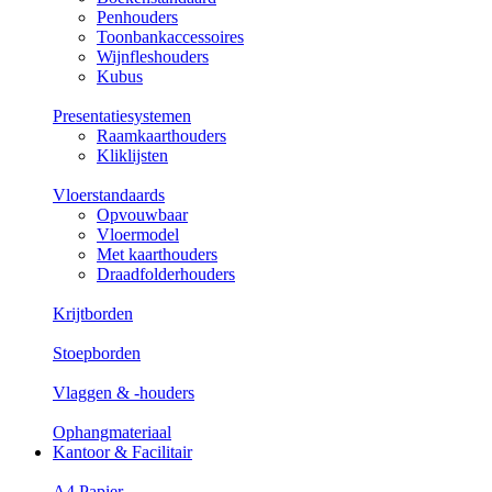
Penhouders
Toonbankaccessoires
Wijnfleshouders
Kubus
Presentatiesystemen
Raamkaarthouders
Kliklijsten
Vloerstandaards
Opvouwbaar
Vloermodel
Met kaarthouders
Draadfolderhouders
Krijtborden
Stoepborden
Vlaggen & -houders
Ophangmateriaal
Kantoor & Facilitair
A4 Papier