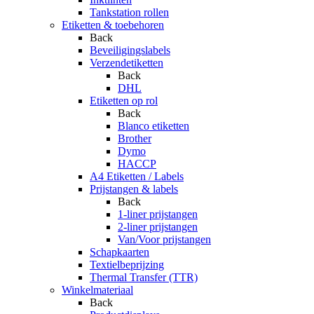
Tankstation rollen
Etiketten & toebehoren
Back
Beveiligingslabels
Verzendetiketten
Back
DHL
Etiketten op rol
Back
Blanco etiketten
Brother
Dymo
HACCP
A4 Etiketten / Labels
Prijstangen & labels
Back
1-liner prijstangen
2-liner prijstangen
Van/Voor prijstangen
Schapkaarten
Textielbeprijzing
Thermal Transfer (TTR)
Winkelmateriaal
Back