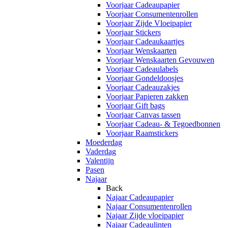
Voorjaar Cadeaupapier
Voorjaar Consumentenrollen
Voorjaar Zijde Vloeipapier
Voorjaar Stickers
Voorjaar Cadeaukaartjes
Voorjaar Wenskaarten
Voorjaar Wenskaarten Gevouwen
Voorjaar Cadeaulabels
Voorjaar Gondeldoosjes
Voorjaar Cadeauzakjes
Voorjaar Papieren zakken
Voorjaar Gift bags
Voorjaar Canvas tassen
Voorjaar Cadeau- & Tegoedbonnen
Voorjaar Raamstickers
Moederdag
Vaderdag
Valentijn
Pasen
Najaar
Back
Najaar Cadeaupapier
Najaar Consumentenrollen
Najaar Zijde vloeipapier
Najaar Cadeaulinten