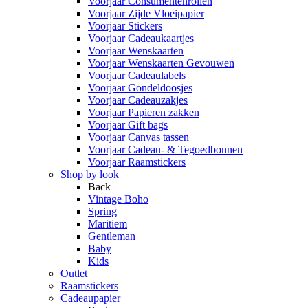
Voorjaar Consumentenrollen
Voorjaar Zijde Vloeipapier
Voorjaar Stickers
Voorjaar Cadeaukaartjes
Voorjaar Wenskaarten
Voorjaar Wenskaarten Gevouwen
Voorjaar Cadeaulabels
Voorjaar Gondeldoosjes
Voorjaar Cadeauzakjes
Voorjaar Papieren zakken
Voorjaar Gift bags
Voorjaar Canvas tassen
Voorjaar Cadeau- & Tegoedbonnen
Voorjaar Raamstickers
Shop by look
Back
Vintage Boho
Spring
Maritiem
Gentleman
Baby
Kids
Outlet
Raamstickers
Cadeaupapier