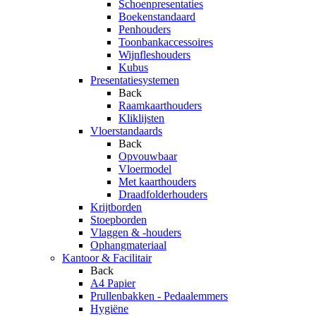
Schoenpresentaties
Boekenstandaard
Penhouders
Toonbankaccessoires
Wijnfleshouders
Kubus
Presentatiesystemen
Back
Raamkaarthouders
Kliklijsten
Vloerstandaards
Back
Opvouwbaar
Vloermodel
Met kaarthouders
Draadfolderhouders
Krijtborden
Stoepborden
Vlaggen & -houders
Ophangmateriaal
Kantoor & Facilitair
Back
A4 Papier
Prullenbakken - Pedaalemmers
Hygiëne