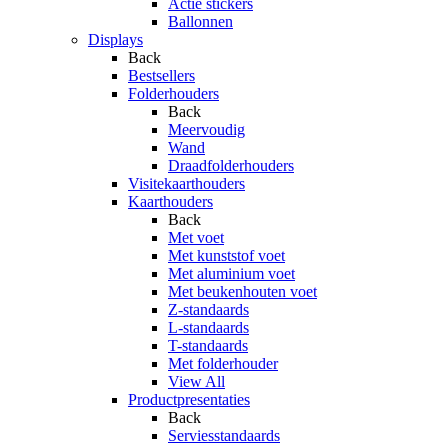
Actie stickers
Ballonnen
Displays
Back
Bestsellers
Folderhouders
Back
Meervoudig
Wand
Draadfolderhouders
Visitekaarthouders
Kaarthouders
Back
Met voet
Met kunststof voet
Met aluminium voet
Met beukenhouten voet
Z-standaards
L-standaards
T-standaards
Met folderhouder
View All
Productpresentaties
Back
Serviesstandaards