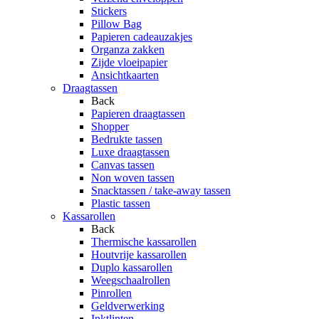
Stickers
Pillow Bag
Papieren cadeauzakjes
Organza zakken
Zijde vloeipapier
Ansichtkaarten
Draagtassen
Back
Papieren draagtassen
Shopper
Bedrukte tassen
Luxe draagtassen
Canvas tassen
Non woven tassen
Snacktassen / take-away tassen
Plastic tassen
Kassarollen
Back
Thermische kassarollen
Houtvrije kassarollen
Duplo kassarollen
Weegschaalrollen
Pinrollen
Geldverwerking
Inktlinten