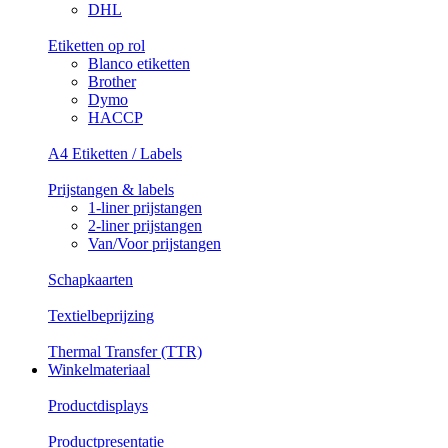
DHL
Etiketten op rol
Blanco etiketten
Brother
Dymo
HACCP
A4 Etiketten / Labels
Prijstangen & labels
1-liner prijstangen
2-liner prijstangen
Van/Voor prijstangen
Schapkaarten
Textielbeprijzing
Thermal Transfer (TTR)
Winkelmateriaal
Productdisplays
Productpresentatie