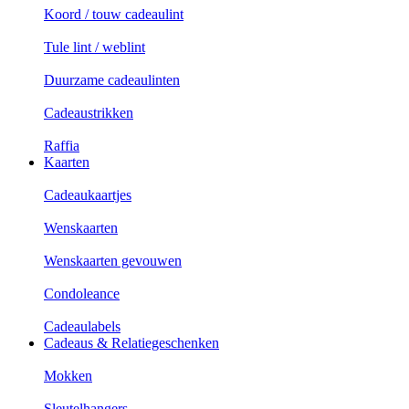
Koord / touw cadeaulint
Tule lint / weblint
Duurzame cadeaulinten
Cadeaustrikken
Raffia
Kaarten
Cadeaukaartjes
Wenskaarten
Wenskaarten gevouwen
Condoleance
Cadeaulabels
Cadeaus & Relatiegeschenken
Mokken
Sleutelhangers