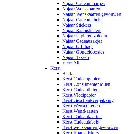
Najaar Cadeaukaartjes
Najaar Wenskaarten
Najaar Wenskaarten gevouwen
Najaar Cadeaulabels
Najaar Stickers
Najaar Raamstickers
Najaar Papieren zakken
Najaar Cadeauzakjes
Najaar Gift bags
Najaar Gondeldoosjes
Najaar Tassen
View All
Kerst
Back
Kerst Cadeaupapier
Kerst Consumentenrollen
Kerst Cadeaulinten
Kerst Vloeipapier
Kerst Geschenkverpakking
Kerst Wensetiketten
Kerst Wenskaarten
Kerst Cadeaukaarten
Kerst Cadeaulabels
Kerst wenskaarten gevouwen
Kerst Raamstickers