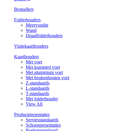
Bestsellers
Folderhouders
Meervoudig
Wand
Draadfolderhouders
Visitekaarthouders
Kaarthouders
Met voet
Met kunststof voet
Met aluminium voet
Met beukenhouten voet
Z-standaards
L-standaards
T-standaards
Met folderhouder
View All
Productpresentaties
Serviesstandaards
Schoenpresentaties
Boekenstandaard