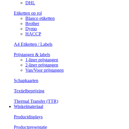
DHL
Etiketten op rol
Blanco etiketten
Brother
Dymo
HACCP
A4 Etiketten / Labels
Prijstangen & labels
1-liner prijstangen
2-liner prijstangen
Van/Voor prijstangen
Schapkaarten
Textielbeprijzing
Thermal Transfer (TTR)
Winkelmateriaal
Productdisplays
Productpresentatie