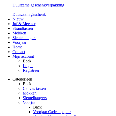
Duurzame geschenkverpakking
Duurzaam geschenk
Nieuw
Juf & Meester
Strandtassen
Mokken
Sleutelhangers
Voorjaar
Home
Contact
Mijn account
Back
Login
Registreer
Categorieën
Back
Canvas tassen
Mokken
Sleutelhangers
Voorjaar
Back
Voorjaar Cadeaupapier