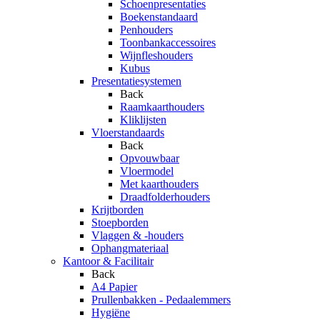
Schoenpresentaties
Boekenstandaard
Penhouders
Toonbankaccessoires
Wijnfleshouders
Kubus
Presentatiesystemen
Back
Raamkaarthouders
Kliklijsten
Vloerstandaards
Back
Opvouwbaar
Vloermodel
Met kaarthouders
Draadfolderhouders
Krijtborden
Stoepborden
Vlaggen & -houders
Ophangmateriaal
Kantoor & Facilitair
Back
A4 Papier
Prullenbakken - Pedaalemmers
Hygiëne