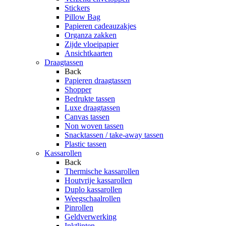
Stickers
Pillow Bag
Papieren cadeauzakjes
Organza zakken
Zijde vloeipapier
Ansichtkaarten
Draagtassen
Back
Papieren draagtassen
Shopper
Bedrukte tassen
Luxe draagtassen
Canvas tassen
Non woven tassen
Snacktassen / take-away tassen
Plastic tassen
Kassarollen
Back
Thermische kassarollen
Houtvrije kassarollen
Duplo kassarollen
Weegschaalrollen
Pinrollen
Geldverwerking
Inktlinten