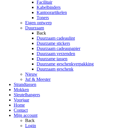
Facilitair
Kabelbinders
Kantoorartikelen
Toners
Eigen ontwerp
Duurzaam
Back
Duurzaam cadeaulint
Duurzame stickers
Duurzaam cadeaupapier
Duurzaam verzenden
Duurzame tassen
Duurzame geschenkverpakking
Duurzaam geschenk
Nieuw
Juf & Meester
Strandtassen
Mokken
Sleutelhangers
Voorjaar
Home
Contact
Mijn account
Back
Login