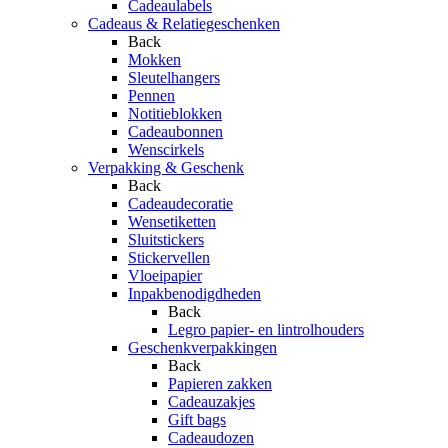
Cadeaulabels
Cadeaus & Relatiegeschenken
Back
Mokken
Sleutelhangers
Pennen
Notitieblokken
Cadeaubonnen
Wenscirkels
Verpakking & Geschenk
Back
Cadeaudecoratie
Wensetiketten
Sluitstickers
Stickervellen
Vloeipapier
Inpakbenodigdheden
Back
Legro papier- en lintrolhouders
Geschenkverpakkingen
Back
Papieren zakken
Cadeauzakjes
Gift bags
Cadeaudozen