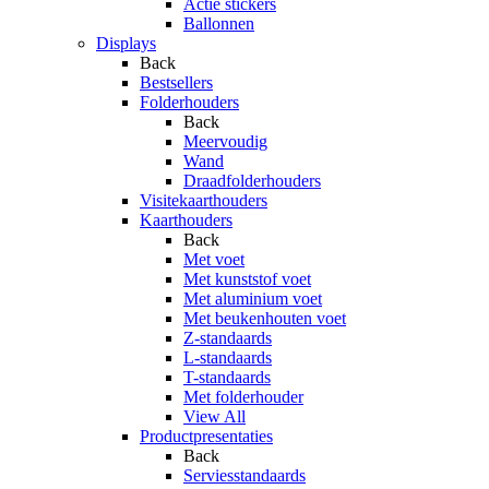
Actie stickers
Ballonnen
Displays
Back
Bestsellers
Folderhouders
Back
Meervoudig
Wand
Draadfolderhouders
Visitekaarthouders
Kaarthouders
Back
Met voet
Met kunststof voet
Met aluminium voet
Met beukenhouten voet
Z-standaards
L-standaards
T-standaards
Met folderhouder
View All
Productpresentaties
Back
Serviesstandaards