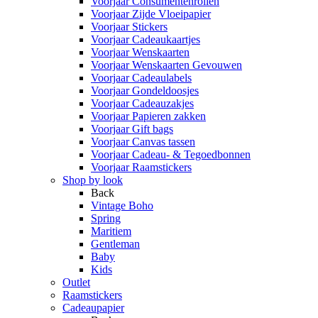
Voorjaar Consumentenrollen
Voorjaar Zijde Vloeipapier
Voorjaar Stickers
Voorjaar Cadeaukaartjes
Voorjaar Wenskaarten
Voorjaar Wenskaarten Gevouwen
Voorjaar Cadeaulabels
Voorjaar Gondeldoosjes
Voorjaar Cadeauzakjes
Voorjaar Papieren zakken
Voorjaar Gift bags
Voorjaar Canvas tassen
Voorjaar Cadeau- & Tegoedbonnen
Voorjaar Raamstickers
Shop by look
Back
Vintage Boho
Spring
Maritiem
Gentleman
Baby
Kids
Outlet
Raamstickers
Cadeaupapier