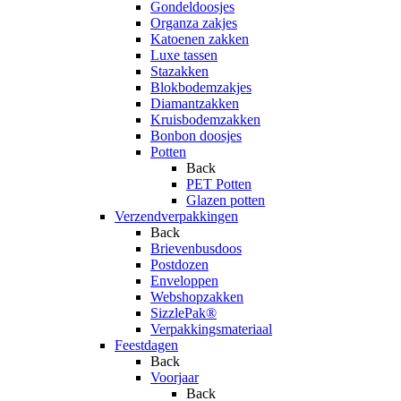
Gondeldoosjes
Organza zakjes
Katoenen zakken
Luxe tassen
Stazakken
Blokbodemzakjes
Diamantzakken
Kruisbodemzakken
Bonbon doosjes
Potten
Back
PET Potten
Glazen potten
Verzendverpakkingen
Back
Brievenbusdoos
Postdozen
Enveloppen
Webshopzakken
SizzlePak®
Verpakkingsmateriaal
Feestdagen
Back
Voorjaar
Back