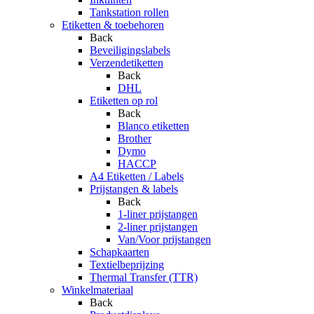
Tankstation rollen
Etiketten & toebehoren
Back
Beveiligingslabels
Verzendetiketten
Back
DHL
Etiketten op rol
Back
Blanco etiketten
Brother
Dymo
HACCP
A4 Etiketten / Labels
Prijstangen & labels
Back
1-liner prijstangen
2-liner prijstangen
Van/Voor prijstangen
Schapkaarten
Textielbeprijzing
Thermal Transfer (TTR)
Winkelmateriaal
Back