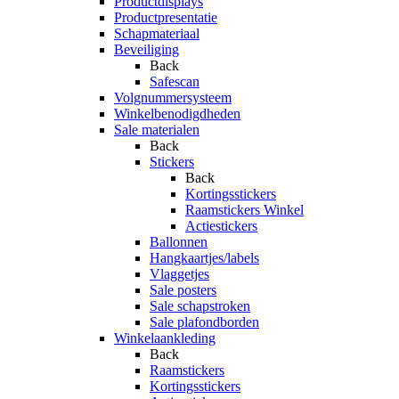
Productdisplays
Productpresentatie
Schapmateriaal
Beveiliging
Back
Safescan
Volgnummersysteem
Winkelbenodigdheden
Sale materialen
Back
Stickers
Back
Kortingsstickers
Raamstickers Winkel
Actiestickers
Ballonnen
Hangkaartjes/labels
Vlaggetjes
Sale posters
Sale schapstroken
Sale plafondborden
Winkelaankleding
Back
Raamstickers
Kortingsstickers