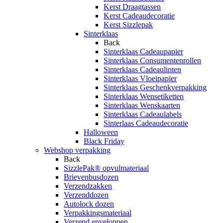
Kerst Draagtassen
Kerst Cadeaudecoratie
Kerst Sizzlepak
Sinterklaas
Back
Sinterklaas Cadeaupapier
Sinterklaas Consumentenrollen
Sinterklaas Cadeaulinten
Sinterklaas Vloeipapier
Sinterklaas Geschenkverpakking
Sinterklaas Wensetiketten
Sinterklaas Wenskaarten
Sinterklaas Cadeaulabels
Sinterlaas Cadeaudecoratie
Halloween
Black Friday
Webshop verpakking
Back
SizzlePak® opvulmateriaal
Brievenbusdozen
Verzendzakken
Verzenddozen
Autolock dozen
Verpakkingsmateriaal
Verzend enveloppen