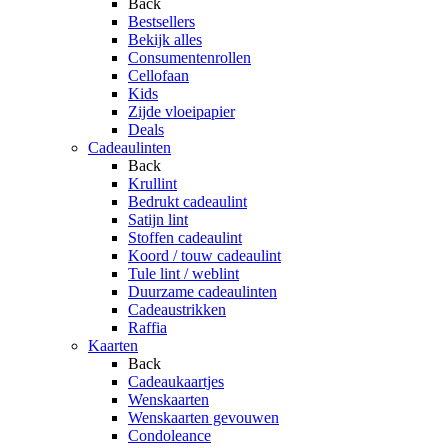
Back
Bestsellers
Bekijk alles
Consumentenrollen
Cellofaan
Kids
Zijde vloeipapier
Deals
Cadeaulinten
Back
Krullint
Bedrukt cadeaulint
Satijn lint
Stoffen cadeaulint
Koord / touw cadeaulint
Tule lint / weblint
Duurzame cadeaulinten
Cadeaustrikken
Raffia
Kaarten
Back
Cadeaukaartjes
Wenskaarten
Wenskaarten gevouwen
Condoleance