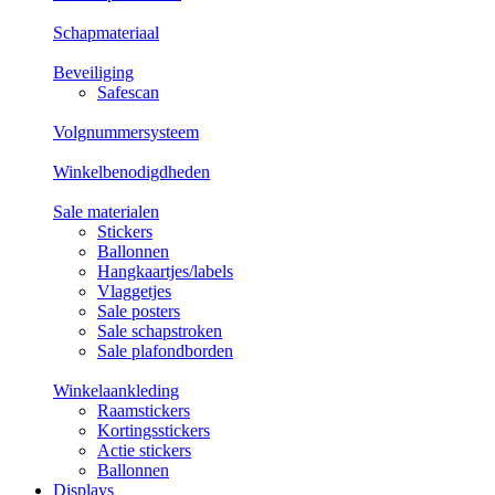
Schapmateriaal
Beveiliging
Safescan
Volgnummersysteem
Winkelbenodigdheden
Sale materialen
Stickers
Ballonnen
Hangkaartjes/labels
Vlaggetjes
Sale posters
Sale schapstroken
Sale plafondborden
Winkelaankleding
Raamstickers
Kortingsstickers
Actie stickers
Ballonnen
Displays