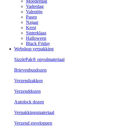
Moederdag
Vaderdag
Valentijn
Pasen
Najaar
Kerst
Sinterklaas
Halloween
Black Friday
Webshop verpakking
SizzlePak® opvulmateriaal
Brievenbusdozen
Verzendzakken
Verzenddozen
Autolock dozen
Verpakkingsmateriaal
Verzend enveloppen