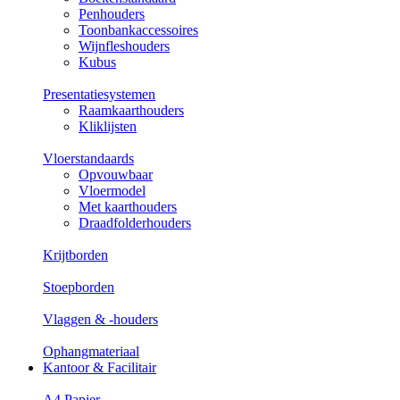
Penhouders
Toonbankaccessoires
Wijnfleshouders
Kubus
Presentatiesystemen
Raamkaarthouders
Kliklijsten
Vloerstandaards
Opvouwbaar
Vloermodel
Met kaarthouders
Draadfolderhouders
Krijtborden
Stoepborden
Vlaggen & -houders
Ophangmateriaal
Kantoor & Facilitair
A4 Papier