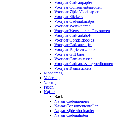
Voorjaar Cadeaupapier
Voorjaar Consumentenrollen
Voorjaar Zijde Vloeipapier
Voorjaar Stickers
Voorjaar Cadeaukaartjes
Voorjaar Wenskaarten
Voorjaar Wenskaarten Gevouwen
Voorjaar Cadeaulabels
Voorjaar Gondeldoosjes
Voorjaar Cadeauzakjes
Voorjaar Papieren zakken
Voorjaar Gift bags
Voorjaar Canvas tassen
Voorjaar Cadeau- & Tegoedbonnen
Voorjaar Raamstickers
Moederdag
Vaderdag
Valentijn
Pasen
Najaar
Back
Najaar Cadeaupapier
Najaar Consumentenrollen
Najaar Zijde vloeipapier
Najaar Cadeaulinten