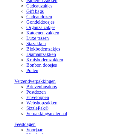
Papieren zakken
Cadeauzakjes
Gift bags
Cadeaudozen
Gondeldoosjes
Organza zakjes
Katoenen zakken
Luxe tassen
Stazakken
Blokbodemzakjes
Diamantzakken
Kruisbodemzakken
Bonbon doosjes
Potten
Verzendverpakkingen
Brievenbusdoos
Postdozen
Enveloppen
Webshopzakken
SizzlePak®
Verpakkingsmateriaal
Feestdagen
Voorjaar