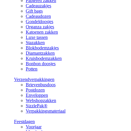
Papieren zakken
Cadeauzakjes
Gift bags
Cadeaudozen
Gondeldoosjes
Organza zakjes
Katoenen zakken
Luxe tassen
Stazakken
Blokbodemzakjes
Diamantzakken
Kruisbodemzakken
Bonbon doosjes
Potten
Verzendverpakkingen
Brievenbusdoos
Postdozen
Enveloppen
Webshopzakken
SizzlePak®
Verpakkingsmateriaal
Feestdagen
Voorjaar