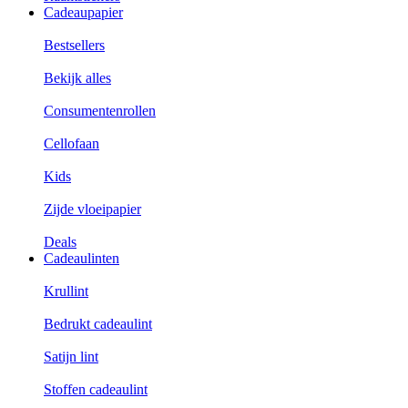
Cadeaupapier
Bestsellers
Bekijk alles
Consumentenrollen
Cellofaan
Kids
Zijde vloeipapier
Deals
Cadeaulinten
Krullint
Bedrukt cadeaulint
Satijn lint
Stoffen cadeaulint