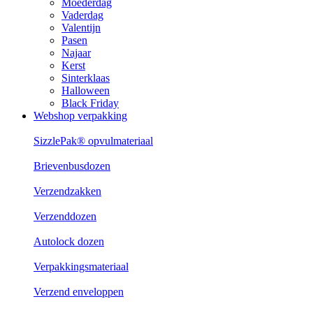
Moederdag
Vaderdag
Valentijn
Pasen
Najaar
Kerst
Sinterklaas
Halloween
Black Friday
Webshop verpakking
SizzlePak® opvulmateriaal
Brievenbusdozen
Verzendzakken
Verzenddozen
Autolock dozen
Verpakkingsmateriaal
Verzend enveloppen