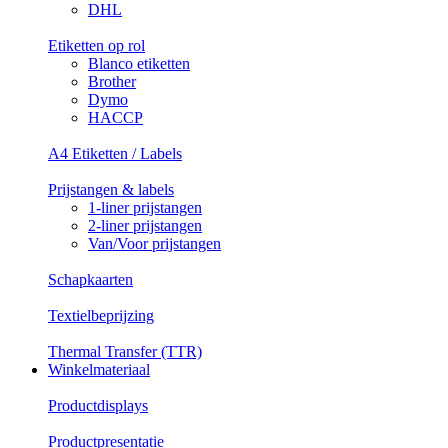
DHL
Etiketten op rol
Blanco etiketten
Brother
Dymo
HACCP
A4 Etiketten / Labels
Prijstangen & labels
1-liner prijstangen
2-liner prijstangen
Van/Voor prijstangen
Schapkaarten
Textielbeprijzing
Thermal Transfer (TTR)
Winkelmateriaal
Productdisplays
Productpresentatie