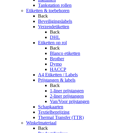
Tankstation rollen
Etiketten & toebehoren
Back
Beveiligingslabels
Verzendetiketten
Back
DHL
Etiketten op rol
Back
Blanco etiketten
Brother
Dymo
HACCP
A4 Etiketten / Labels
Prijstangen & labels
Back
1-liner prijstangen
2-liner prijstangen
Van/Voor prijstangen
Schapkaarten
Textielbeprijzing
Thermal Transfer (TTR)
Winkelmateriaal
Back