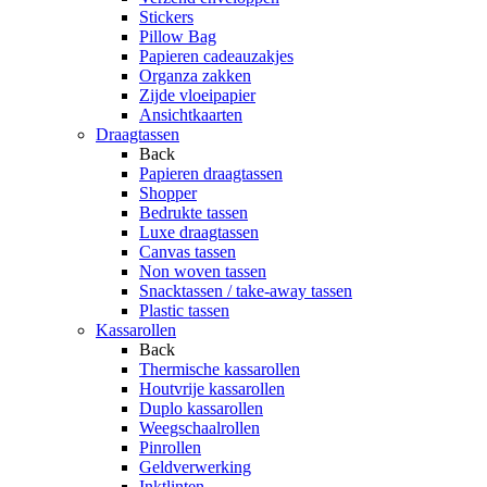
Stickers
Pillow Bag
Papieren cadeauzakjes
Organza zakken
Zijde vloeipapier
Ansichtkaarten
Draagtassen
Back
Papieren draagtassen
Shopper
Bedrukte tassen
Luxe draagtassen
Canvas tassen
Non woven tassen
Snacktassen / take-away tassen
Plastic tassen
Kassarollen
Back
Thermische kassarollen
Houtvrije kassarollen
Duplo kassarollen
Weegschaalrollen
Pinrollen
Geldverwerking
Inktlinten