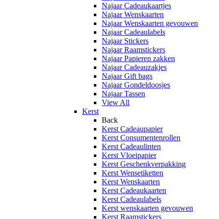
Najaar Cadeaukaartjes
Najaar Wenskaarten
Najaar Wenskaarten gevouwen
Najaar Cadeaulabels
Najaar Stickers
Najaar Raamstickers
Najaar Papieren zakken
Najaar Cadeauzakjes
Najaar Gift bags
Najaar Gondeldoosjes
Najaar Tassen
View All
Kerst
Back
Kerst Cadeaupapier
Kerst Consumentenrollen
Kerst Cadeaulinten
Kerst Vloeipapier
Kerst Geschenkverpakking
Kerst Wensetiketten
Kerst Wenskaarten
Kerst Cadeaukaarten
Kerst Cadeaulabels
Kerst wenskaarten gevouwen
Kerst Raamstickers