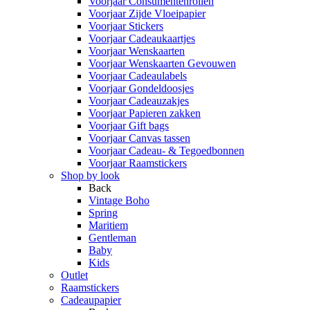
Voorjaar Consumentenrollen
Voorjaar Zijde Vloeipapier
Voorjaar Stickers
Voorjaar Cadeaukaartjes
Voorjaar Wenskaarten
Voorjaar Wenskaarten Gevouwen
Voorjaar Cadeaulabels
Voorjaar Gondeldoosjes
Voorjaar Cadeauzakjes
Voorjaar Papieren zakken
Voorjaar Gift bags
Voorjaar Canvas tassen
Voorjaar Cadeau- & Tegoedbonnen
Voorjaar Raamstickers
Shop by look
Back
Vintage Boho
Spring
Maritiem
Gentleman
Baby
Kids
Outlet
Raamstickers
Cadeaupapier