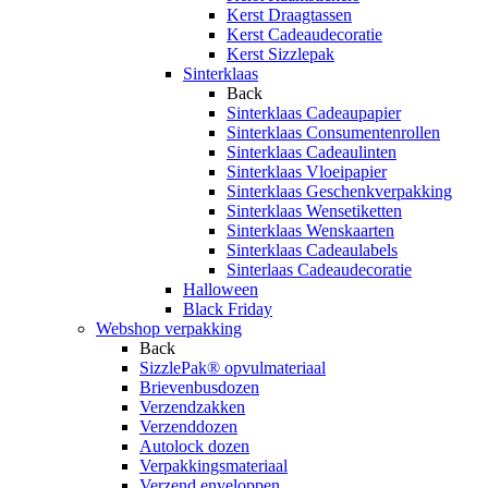
Kerst Draagtassen
Kerst Cadeaudecoratie
Kerst Sizzlepak
Sinterklaas
Back
Sinterklaas Cadeaupapier
Sinterklaas Consumentenrollen
Sinterklaas Cadeaulinten
Sinterklaas Vloeipapier
Sinterklaas Geschenkverpakking
Sinterklaas Wensetiketten
Sinterklaas Wenskaarten
Sinterklaas Cadeaulabels
Sinterlaas Cadeaudecoratie
Halloween
Black Friday
Webshop verpakking
Back
SizzlePak® opvulmateriaal
Brievenbusdozen
Verzendzakken
Verzenddozen
Autolock dozen
Verpakkingsmateriaal
Verzend enveloppen