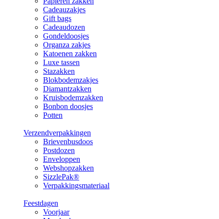
Papieren zakken
Cadeauzakjes
Gift bags
Cadeaudozen
Gondeldoosjes
Organza zakjes
Katoenen zakken
Luxe tassen
Stazakken
Blokbodemzakjes
Diamantzakken
Kruisbodemzakken
Bonbon doosjes
Potten
Verzendverpakkingen
Brievenbusdoos
Postdozen
Enveloppen
Webshopzakken
SizzlePak®
Verpakkingsmateriaal
Feestdagen
Voorjaar