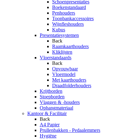
Schoenpresentaties
Boekenstandaard
Penhouders
Toonbankaccessoires
Wijnfleshouders
Kubus
Presentatiesystemen
Back
Raamkaarthouders
Kliklijsten
Vloerstandaards
Back
Opvouwbaar
Vloermodel
Met kaarthouders
Draadfolderhouders
Krijtborden
Stoepborden
Vlaggen & -houders
Ophangmateriaal
Kantoor & Facilitair
Back
A4 Papier
Prullenbakken - Pedaalemmers
Hygiëne