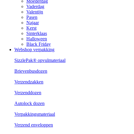
Moederdag
Vaderdag
Valentijn
Pasen
Najaar
Kerst
Sinterklaas
Halloween
Black Friday
Webshop verpakking
SizzlePak® opvulmateriaal
Brievenbusdozen
Verzendzakken
Verzenddozen
Autolock dozen
Verpakkingsmateriaal
Verzend enveloppen