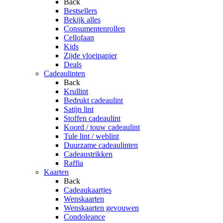
Back
Bestsellers
Bekijk alles
Consumentenrollen
Cellofaan
Kids
Zijde vloeipapier
Deals
Cadeaulinten
Back
Krullint
Bedrukt cadeaulint
Satijn lint
Stoffen cadeaulint
Koord / touw cadeaulint
Tule lint / weblint
Duurzame cadeaulinten
Cadeaustrikken
Raffia
Kaarten
Back
Cadeaukaartjes
Wenskaarten
Wenskaarten gevouwen
Condoleance