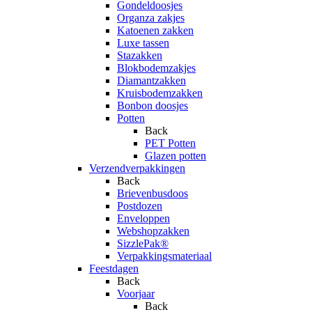
Gondeldoosjes
Organza zakjes
Katoenen zakken
Luxe tassen
Stazakken
Blokbodemzakjes
Diamantzakken
Kruisbodemzakken
Bonbon doosjes
Potten
Back
PET Potten
Glazen potten
Verzendverpakkingen
Back
Brievenbusdoos
Postdozen
Enveloppen
Webshopzakken
SizzlePak®
Verpakkingsmateriaal
Feestdagen
Back
Voorjaar
Back