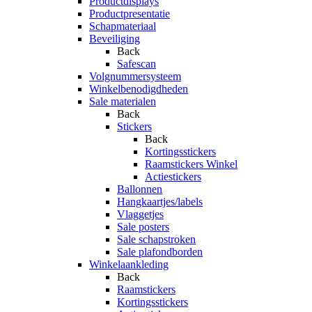
Productdisplays
Productpresentatie
Schapmateriaal
Beveiliging
Back
Safescan
Volgnummersysteem
Winkelbenodigdheden
Sale materialen
Back
Stickers
Back
Kortingsstickers
Raamstickers Winkel
Actiestickers
Ballonnen
Hangkaartjes/labels
Vlaggetjes
Sale posters
Sale schapstroken
Sale plafondborden
Winkelaankleding
Back
Raamstickers
Kortingsstickers