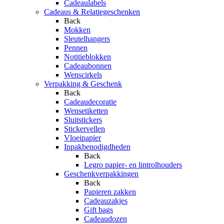
Cadeaulabels
Cadeaus & Relatiegeschenken
Back
Mokken
Sleutelhangers
Pennen
Notitieblokken
Cadeaubonnen
Wenscirkels
Verpakking & Geschenk
Back
Cadeaudecoratie
Wensetiketten
Sluitstickers
Stickervellen
Vloeipapier
Inpakbenodigdheden
Back
Legro papier- en lintrolhouders
Geschenkverpakkingen
Back
Papieren zakken
Cadeauzakjes
Gift bags
Cadeaudozen