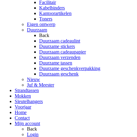
Facilitair
Kabelbinders
Kantoorartikelen
Toners
Eigen ontwerp
Duurzaam
Back
Duurzaam cadeaulint
Duurzame stickers
Duurzaam cadeaupapier
Duurzaam verzenden
Duurzame tassen
Duurzame geschenkverpakking
Duurzaam geschenk
Nieuw
Juf & Meester
Strandtassen
Mokken
Sleutelhangers
Voorjaar
Home
Contact
Mijn account
Back
Login