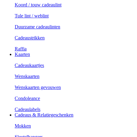
Koord / touw cadeaulint
Tule lint / weblint
Duurzame cadeaulinten
Cadeaustrikken
Raffia
Kaarten
Cadeaukaartjes
Wenskaarten
Wenskaarten gevouwen
Condoleance
Cadeaulabels
Cadeaus & Relatiegeschenken
Mokken
Sleutelhangers