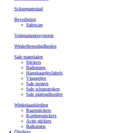
Schapmateriaal
Beveiliging
Safescan
Volgnummersysteem
Winkelbenodigdheden
Sale materialen
Stickers
Ballonnen
Hangkaartjes/labels
Vlaggetjes
Sale posters
Sale schapstroken
Sale plafondborden
Winkelaankleding
Raamstickers
Kortingsstickers
Actie stickers
Ballonnen
Displays