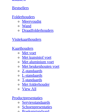
Bestsellers
Folderhouders
Meervoudig
Wand
Draadfolderhouders
Visitekaarthouders
Kaarthouders
Met voet
Met kunststof voet
Met aluminium voet
Met beukenhouten voet
Z-standaards
L-standaards
T-standaards
Met folderhouder
View All
Productpresentaties
Serviesstandaards
Schoenpresentaties
Boekenstandaard