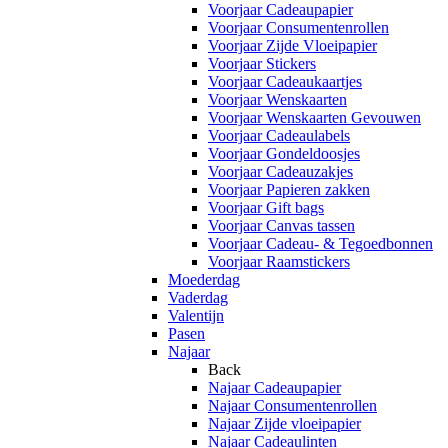
Voorjaar Cadeaupapier
Voorjaar Consumentenrollen
Voorjaar Zijde Vloeipapier
Voorjaar Stickers
Voorjaar Cadeaukaartjes
Voorjaar Wenskaarten
Voorjaar Wenskaarten Gevouwen
Voorjaar Cadeaulabels
Voorjaar Gondeldoosjes
Voorjaar Cadeauzakjes
Voorjaar Papieren zakken
Voorjaar Gift bags
Voorjaar Canvas tassen
Voorjaar Cadeau- & Tegoedbonnen
Voorjaar Raamstickers
Moederdag
Vaderdag
Valentijn
Pasen
Najaar
Back
Najaar Cadeaupapier
Najaar Consumentenrollen
Najaar Zijde vloeipapier
Najaar Cadeaulinten