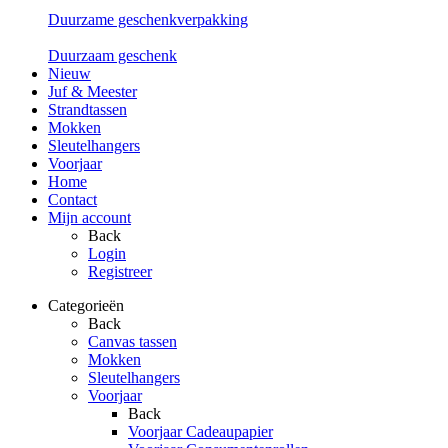
Duurzame geschenkverpakking
Duurzaam geschenk
Nieuw
Juf & Meester
Strandtassen
Mokken
Sleutelhangers
Voorjaar
Home
Contact
Mijn account
Back
Login
Registreer
Categorieën
Back
Canvas tassen
Mokken
Sleutelhangers
Voorjaar
Back
Voorjaar Cadeaupapier