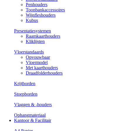
Penhouders
Toonbankaccessoires
Wijnfleshouders
Kubus
Presentatiesystemen
Raamkaarthouders
Kliklijsten
Vloerstandaards
Opvouwbaar
Vloermodel
Met kaarthouders
Draadfolderhouders
Krijtborden
Stoepborden
Vlaggen & -houders
Ophangmateriaal
Kantoor & Facilitair
A4 Papier