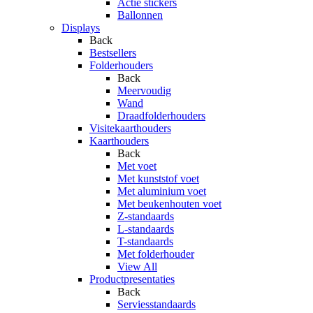
Actie stickers
Ballonnen
Displays
Back
Bestsellers
Folderhouders
Back
Meervoudig
Wand
Draadfolderhouders
Visitekaarthouders
Kaarthouders
Back
Met voet
Met kunststof voet
Met aluminium voet
Met beukenhouten voet
Z-standaards
L-standaards
T-standaards
Met folderhouder
View All
Productpresentaties
Back
Serviesstandaards