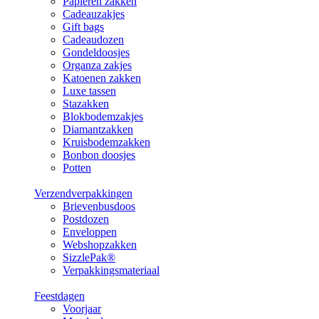
Papieren zakken
Cadeauzakjes
Gift bags
Cadeaudozen
Gondeldoosjes
Organza zakjes
Katoenen zakken
Luxe tassen
Stazakken
Blokbodemzakjes
Diamantzakken
Kruisbodemzakken
Bonbon doosjes
Potten
Verzendverpakkingen
Brievenbusdoos
Postdozen
Enveloppen
Webshopzakken
SizzlePak®
Verpakkingsmateriaal
Feestdagen
Voorjaar