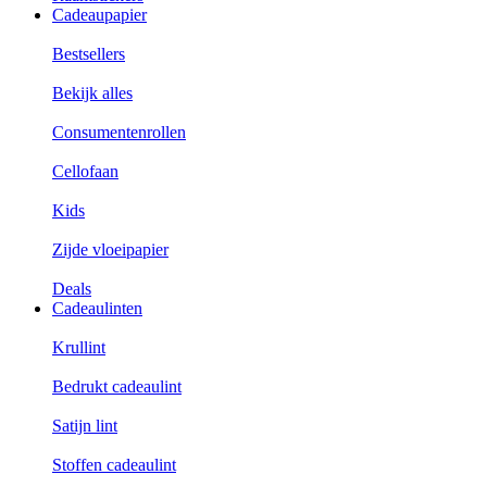
Cadeaupapier
Bestsellers
Bekijk alles
Consumentenrollen
Cellofaan
Kids
Zijde vloeipapier
Deals
Cadeaulinten
Krullint
Bedrukt cadeaulint
Satijn lint
Stoffen cadeaulint