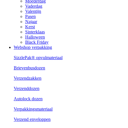
Moederdag
Vaderdag
Valentijn
Pasen
Najaar
Kerst
Sinterklaas
Halloween
Black Friday
Webshop verpakking
SizzlePak® opvulmateriaal
Brievenbusdozen
Verzendzakken
Verzenddozen
Autolock dozen
Verpakkingsmateriaal
Verzend enveloppen