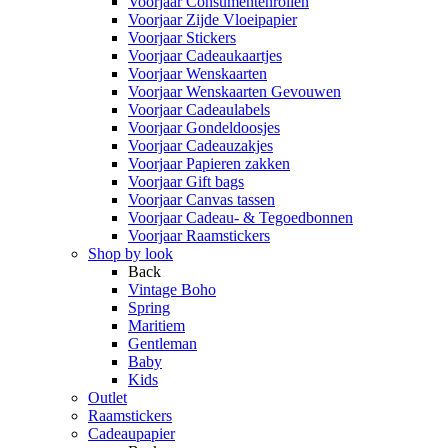
Voorjaar Consumentenrollen
Voorjaar Zijde Vloeipapier
Voorjaar Stickers
Voorjaar Cadeaukaartjes
Voorjaar Wenskaarten
Voorjaar Wenskaarten Gevouwen
Voorjaar Cadeaulabels
Voorjaar Gondeldoosjes
Voorjaar Cadeauzakjes
Voorjaar Papieren zakken
Voorjaar Gift bags
Voorjaar Canvas tassen
Voorjaar Cadeau- & Tegoedbonnen
Voorjaar Raamstickers
Shop by look
Back
Vintage Boho
Spring
Maritiem
Gentleman
Baby
Kids
Outlet
Raamstickers
Cadeaupapier