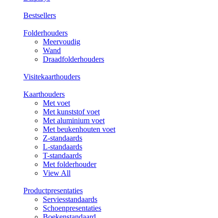
Bestsellers
Folderhouders
Meervoudig
Wand
Draadfolderhouders
Visitekaarthouders
Kaarthouders
Met voet
Met kunststof voet
Met aluminium voet
Met beukenhouten voet
Z-standaards
L-standaards
T-standaards
Met folderhouder
View All
Productpresentaties
Serviesstandaards
Schoenpresentaties
Boekenstandaard