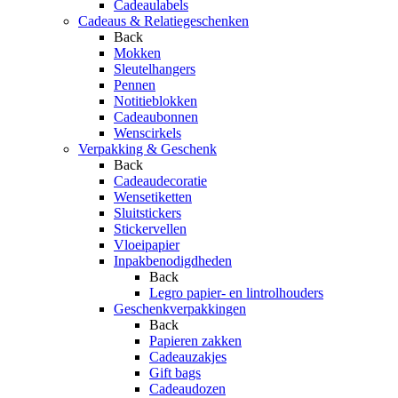
Cadeaulabels
Cadeaus & Relatiegeschenken
Back
Mokken
Sleutelhangers
Pennen
Notitieblokken
Cadeaubonnen
Wenscirkels
Verpakking & Geschenk
Back
Cadeaudecoratie
Wensetiketten
Sluitstickers
Stickervellen
Vloeipapier
Inpakbenodigdheden
Back
Legro papier- en lintrolhouders
Geschenkverpakkingen
Back
Papieren zakken
Cadeauzakjes
Gift bags
Cadeaudozen