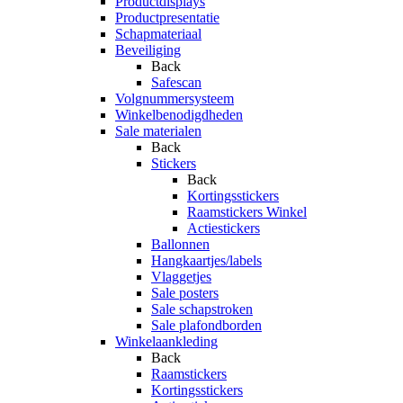
Productdisplays
Productpresentatie
Schapmateriaal
Beveiliging
Back
Safescan
Volgnummersysteem
Winkelbenodigdheden
Sale materialen
Back
Stickers
Back
Kortingsstickers
Raamstickers Winkel
Actiestickers
Ballonnen
Hangkaartjes/labels
Vlaggetjes
Sale posters
Sale schapstroken
Sale plafondborden
Winkelaankleding
Back
Raamstickers
Kortingsstickers