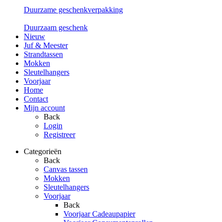
Duurzame geschenkverpakking
Duurzaam geschenk
Nieuw
Juf & Meester
Strandtassen
Mokken
Sleutelhangers
Voorjaar
Home
Contact
Mijn account
Back
Login
Registreer
Categorieën
Back
Canvas tassen
Mokken
Sleutelhangers
Voorjaar
Back
Voorjaar Cadeaupapier