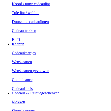
Koord / touw cadeaulint
Tule lint / weblint
Duurzame cadeaulinten
Cadeaustrikken
Raffia
Kaarten
Cadeaukaartjes
Wenskaarten
Wenskaarten gevouwen
Condoleance
Cadeaulabels
Cadeaus & Relatiegeschenken
Mokken
Sleutelhangers