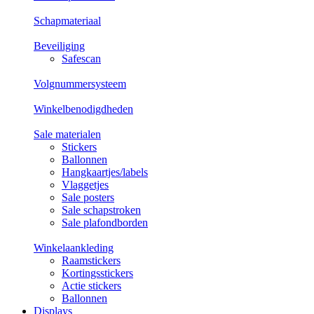
Schapmateriaal
Beveiliging
Safescan
Volgnummersysteem
Winkelbenodigdheden
Sale materialen
Stickers
Ballonnen
Hangkaartjes/labels
Vlaggetjes
Sale posters
Sale schapstroken
Sale plafondborden
Winkelaankleding
Raamstickers
Kortingsstickers
Actie stickers
Ballonnen
Displays