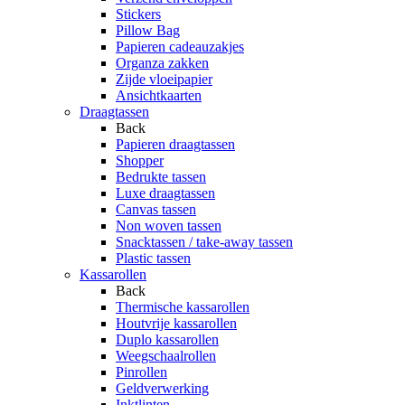
Stickers
Pillow Bag
Papieren cadeauzakjes
Organza zakken
Zijde vloeipapier
Ansichtkaarten
Draagtassen
Back
Papieren draagtassen
Shopper
Bedrukte tassen
Luxe draagtassen
Canvas tassen
Non woven tassen
Snacktassen / take-away tassen
Plastic tassen
Kassarollen
Back
Thermische kassarollen
Houtvrije kassarollen
Duplo kassarollen
Weegschaalrollen
Pinrollen
Geldverwerking
Inktlinten