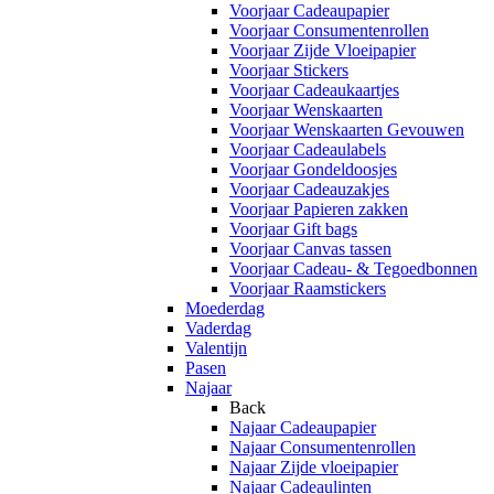
Voorjaar Cadeaupapier
Voorjaar Consumentenrollen
Voorjaar Zijde Vloeipapier
Voorjaar Stickers
Voorjaar Cadeaukaartjes
Voorjaar Wenskaarten
Voorjaar Wenskaarten Gevouwen
Voorjaar Cadeaulabels
Voorjaar Gondeldoosjes
Voorjaar Cadeauzakjes
Voorjaar Papieren zakken
Voorjaar Gift bags
Voorjaar Canvas tassen
Voorjaar Cadeau- & Tegoedbonnen
Voorjaar Raamstickers
Moederdag
Vaderdag
Valentijn
Pasen
Najaar
Back
Najaar Cadeaupapier
Najaar Consumentenrollen
Najaar Zijde vloeipapier
Najaar Cadeaulinten