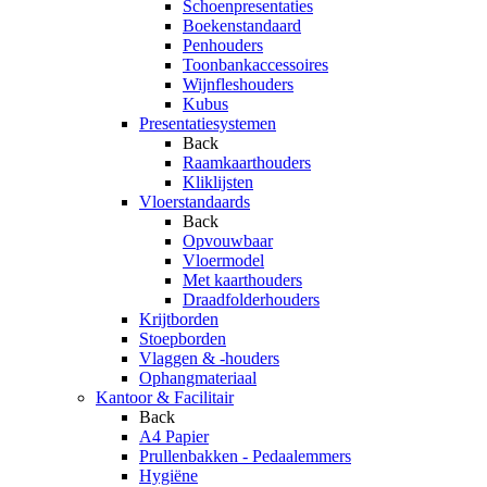
Schoenpresentaties
Boekenstandaard
Penhouders
Toonbankaccessoires
Wijnfleshouders
Kubus
Presentatiesystemen
Back
Raamkaarthouders
Kliklijsten
Vloerstandaards
Back
Opvouwbaar
Vloermodel
Met kaarthouders
Draadfolderhouders
Krijtborden
Stoepborden
Vlaggen & -houders
Ophangmateriaal
Kantoor & Facilitair
Back
A4 Papier
Prullenbakken - Pedaalemmers
Hygiëne