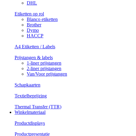
DHL
Etiketten op rol
Blanco etiketten
Brother
Dymo
HACCP
A4 Etiketten / Labels
Prijstangen & labels
1-liner prijstangen
2-liner prijstangen
Van/Voor prijstangen
Schapkaarten
Textielbeprijzing
Thermal Transfer (TTR)
Winkelmateriaal
Productdisplays
Productpresentatie