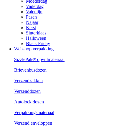
Moederdag
Vaderdag
Valentijn
Pasen
Najaar
Kerst
Sinterklaas
Halloween
Black Friday
Webshop verpakking
SizzlePak® opvulmateriaal
Brievenbusdozen
Verzendzakken
Verzenddozen
Autolock dozen
Verpakkingsmateriaal
Verzend enveloppen