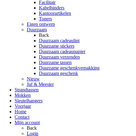
Facilitair
Kabelbinders
Kantoorartikelen
Toners
Eigen ontwerp
Duurzaam
Back
Duurzaam cadeaulint
Duurzame stickers
Duurzaam cadeaupapier
Duurzaam verzenden
Duurzame tassen
Duurzame geschenkverpakking
Duurzaam geschenk
Nieuw
Juf & Meester
Strandtassen
Mokken
Sleutelhangers
Voorjaar
Home
Contact
Mijn account
Back
Login