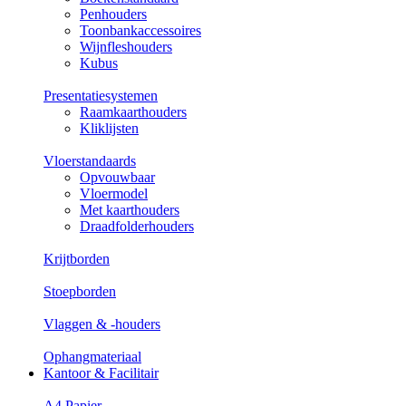
Penhouders
Toonbankaccessoires
Wijnfleshouders
Kubus
Presentatiesystemen
Raamkaarthouders
Kliklijsten
Vloerstandaards
Opvouwbaar
Vloermodel
Met kaarthouders
Draadfolderhouders
Krijtborden
Stoepborden
Vlaggen & -houders
Ophangmateriaal
Kantoor & Facilitair
A4 Papier