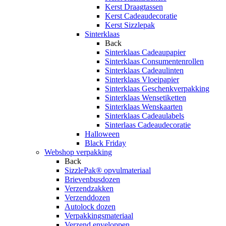
Kerst Draagtassen
Kerst Cadeaudecoratie
Kerst Sizzlepak
Sinterklaas
Back
Sinterklaas Cadeaupapier
Sinterklaas Consumentenrollen
Sinterklaas Cadeaulinten
Sinterklaas Vloeipapier
Sinterklaas Geschenkverpakking
Sinterklaas Wensetiketten
Sinterklaas Wenskaarten
Sinterklaas Cadeaulabels
Sinterlaas Cadeaudecoratie
Halloween
Black Friday
Webshop verpakking
Back
SizzlePak® opvulmateriaal
Brievenbusdozen
Verzendzakken
Verzenddozen
Autolock dozen
Verpakkingsmateriaal
Verzend enveloppen