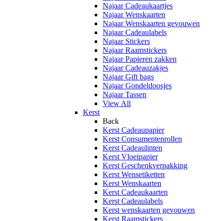
Najaar Cadeaukaartjes
Najaar Wenskaarten
Najaar Wenskaarten gevouwen
Najaar Cadeaulabels
Najaar Stickers
Najaar Raamstickers
Najaar Papieren zakken
Najaar Cadeauzakjes
Najaar Gift bags
Najaar Gondeldoosjes
Najaar Tassen
View All
Kerst
Back
Kerst Cadeaupapier
Kerst Consumentenrollen
Kerst Cadeaulinten
Kerst Vloeipapier
Kerst Geschenkverpakking
Kerst Wensetiketten
Kerst Wenskaarten
Kerst Cadeaukaarten
Kerst Cadeaulabels
Kerst wenskaarten gevouwen
Kerst Raamstickers