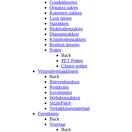
Gondeldoosjes
Organza zakjes
Katoenen zakken
Luxe tassen
Stazakken
Blokbodemzakjes
Diamantzakken
Kruisbodemzakken
Bonbon doosjes
Potten
Back
PET Potten
Glazen potten
Verzendverpakkingen
Back
Brievenbusdoos
Postdozen
Enveloppen
Webshopzakken
SizzlePak®
Verpakkingsmateriaal
Feestdagen
Back
Voorjaar
Back