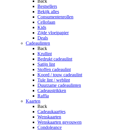
Back
Bestsellers
Bekijk alles
Consumentenrollen
Cellofaan
Kids
Zijde vloeipapier
Deals
Cadeaulinten
Back
Krullint
Bedrukt cadeaulint
Satijn lint
Stoffen cadeaulint
Koord / touw cadeaulint
Tule lint / weblint
Duurzame cadeaulinten
Cadeaustrikken
Raffia
Kaarten
Back
Cadeaukaartjes
Wenskaarten
Wenskaarten gevouwen
Condoleance