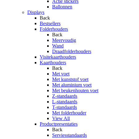
Actie stickers
Ballonnen
Displays
Back
Bestsellers
Folderhouders
Back
Meervoudig
Wand
Draadfolderhouders
Visitekaarthouders
Kaarthouders
Back
Met voet
Met kunststof voet
Met aluminium voet
Met beukenhouten voet
Z-standaards
L-standaards
T-standaards
Met folderhouder
View All
Productpresentaties
Back
Serviesstandaards