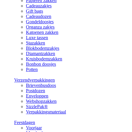
Papieren zakken
Cadeauzakjes
Gift bags
Cadeaudozen
Gondeldoosjes
Organza zakjes
Katoenen zakken
Luxe tassen
Stazakken
Blokbodemzakjes
Diamantzakken
Kruisbodemzakken
Bonbon doosjes
Potten
Verzendverpakkingen
Brievenbusdoos
Postdozen
Enveloppen
Webshopzakken
SizzlePak®
Verpakkingsmateriaal
Feestdagen
Voorjaar