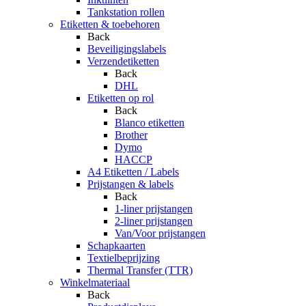
Tankstation rollen
Etiketten & toebehoren
Back
Beveiligingslabels
Verzendetiketten
Back
DHL
Etiketten op rol
Back
Blanco etiketten
Brother
Dymo
HACCP
A4 Etiketten / Labels
Prijstangen & labels
Back
1-liner prijstangen
2-liner prijstangen
Van/Voor prijstangen
Schapkaarten
Textielbeprijzing
Thermal Transfer (TTR)
Winkelmateriaal
Back