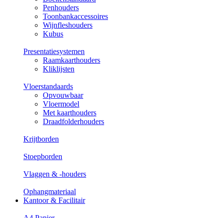
Penhouders
Toonbankaccessoires
Wijnfleshouders
Kubus
Presentatiesystemen
Raamkaarthouders
Kliklijsten
Vloerstandaards
Opvouwbaar
Vloermodel
Met kaarthouders
Draadfolderhouders
Krijtborden
Stoepborden
Vlaggen & -houders
Ophangmateriaal
Kantoor & Facilitair
A4 Papier