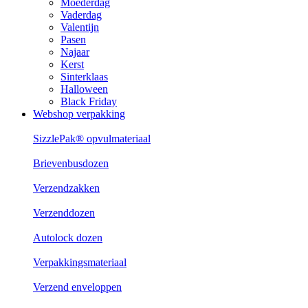
Moederdag
Vaderdag
Valentijn
Pasen
Najaar
Kerst
Sinterklaas
Halloween
Black Friday
Webshop verpakking
SizzlePak® opvulmateriaal
Brievenbusdozen
Verzendzakken
Verzenddozen
Autolock dozen
Verpakkingsmateriaal
Verzend enveloppen