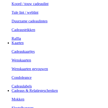
Koord / touw cadeaulint
Tule lint / weblint
Duurzame cadeaulinten
Cadeaustrikken
Raffia
Kaarten
Cadeaukaartjes
Wenskaarten
Wenskaarten gevouwen
Condoleance
Cadeaulabels
Cadeaus & Relatiegeschenken
Mokken
Sleutelhangers