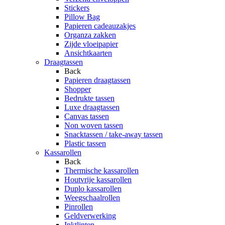
Stickers
Pillow Bag
Papieren cadeauzakjes
Organza zakken
Zijde vloeipapier
Ansichtkaarten
Draagtassen
Back
Papieren draagtassen
Shopper
Bedrukte tassen
Luxe draagtassen
Canvas tassen
Non woven tassen
Snacktassen / take-away tassen
Plastic tassen
Kassarollen
Back
Thermische kassarollen
Houtvrije kassarollen
Duplo kassarollen
Weegschaalrollen
Pinrollen
Geldverwerking
Inktlinten