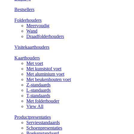
Bestsellers
Folderhouders
Meervoudig
Wand
Draadfolderhouders
Visitekaarthouders
Kaarthouders
Met voet
Met kunststof voet
Met aluminium voet
Met beukenhouten voet
Z-standaards
L-standaards
T-standaards
Met folderhouder
View All
Productpresentaties
Serviesstandaards
Schoenpresentaties
Boekenstandaard