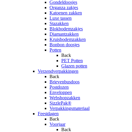
Gondeldoosjes
Organza zakjes
Katoenen zakken
Luxe tassen
Stazakken
Blokbodemzakjes
Diamantzakken
Kruisbodemzakken
Bonbon doosjes
Potten
Back
PET Potten
Glazen potten
Verzendverpakkingen
Back
Brievenbusdoos
Postdozen
Enveloppen
Webshopzakken
SizzlePak®
Verpakkingsmateriaal
Feestdagen
Back
Voorjaar
Back