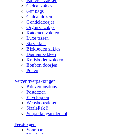
Papieren zakken
Cadeauzakjes
Gift bags
Cadeaudozen
Gondeldoosjes
Organza zakjes
Katoenen zakken
Luxe tassen
Stazakken
Blokbodemzakjes
Diamantzakken
Kruisbodemzakken
Bonbon doosjes
Potten
Verzendverpakkingen
Brievenbusdoos
Postdozen
Enveloppen
Webshopzakken
SizzlePak®
Verpakkingsmateriaal
Feestdagen
Voorjaar