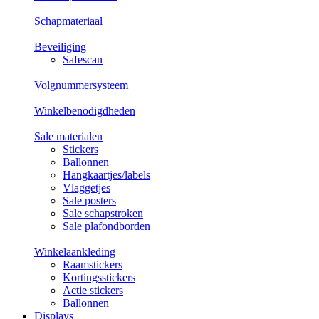
Schapmateriaal
Beveiliging
Safescan
Volgnummersysteem
Winkelbenodigdheden
Sale materialen
Stickers
Ballonnen
Hangkaartjes/labels
Vlaggetjes
Sale posters
Sale schapstroken
Sale plafondborden
Winkelaankleding
Raamstickers
Kortingsstickers
Actie stickers
Ballonnen
Displays