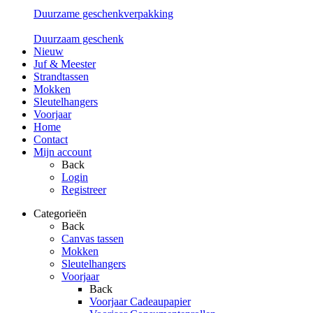
Duurzame geschenkverpakking
Duurzaam geschenk
Nieuw
Juf & Meester
Strandtassen
Mokken
Sleutelhangers
Voorjaar
Home
Contact
Mijn account
Back
Login
Registreer
Categorieën
Back
Canvas tassen
Mokken
Sleutelhangers
Voorjaar
Back
Voorjaar Cadeaupapier