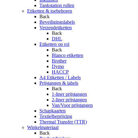
Tankstation rollen
Etiketten & toebehoren
Back
Beveiligingslabels
Verzendetiketten
Back
DHL
Etiketten op rol
Back
Blanco etiketten
Brother
Dymo
HACCP
A4 Etiketten / Labels
Prijstangen & labels
Back
1-liner prijstangen
2-liner prijstangen
Van/Voor prijstangen
Schapkaarten
Textielbeprijzing
Thermal Transfer (TTR)
Winkelmateriaal
Back