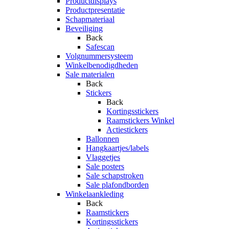
Productdisplays
Productpresentatie
Schapmateriaal
Beveiliging
Back
Safescan
Volgnummersysteem
Winkelbenodigdheden
Sale materialen
Back
Stickers
Back
Kortingsstickers
Raamstickers Winkel
Actiestickers
Ballonnen
Hangkaartjes/labels
Vlaggetjes
Sale posters
Sale schapstroken
Sale plafondborden
Winkelaankleding
Back
Raamstickers
Kortingsstickers