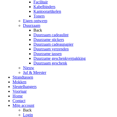
Facilitair
Kabelbinders
Kantoorartikelen
Toners
Eigen ontwerp
Duurzaam
Back
Duurzaam cadeaulint
Duurzame stickers
Duurzaam cadeaupapier
Duurzaam verzenden
Duurzame tassen
Duurzame geschenkverpakking
Duurzaam geschenk
Nieuw
Juf & Meester
Strandtassen
Mokken
Sleutelhangers
Voorjaar
Home
Contact
Mijn account
Back
Login