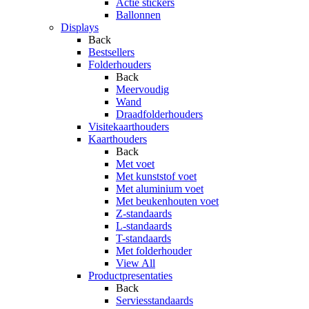
Actie stickers
Ballonnen
Displays
Back
Bestsellers
Folderhouders
Back
Meervoudig
Wand
Draadfolderhouders
Visitekaarthouders
Kaarthouders
Back
Met voet
Met kunststof voet
Met aluminium voet
Met beukenhouten voet
Z-standaards
L-standaards
T-standaards
Met folderhouder
View All
Productpresentaties
Back
Serviesstandaards