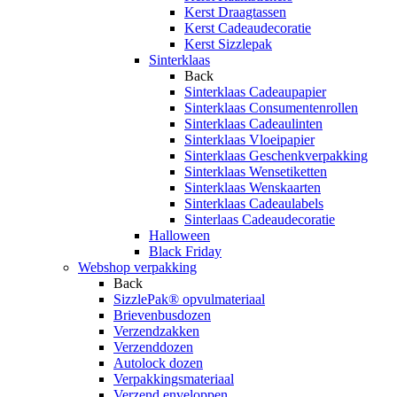
Kerst Draagtassen
Kerst Cadeaudecoratie
Kerst Sizzlepak
Sinterklaas
Back
Sinterklaas Cadeaupapier
Sinterklaas Consumentenrollen
Sinterklaas Cadeaulinten
Sinterklaas Vloeipapier
Sinterklaas Geschenkverpakking
Sinterklaas Wensetiketten
Sinterklaas Wenskaarten
Sinterklaas Cadeaulabels
Sinterlaas Cadeaudecoratie
Halloween
Black Friday
Webshop verpakking
Back
SizzlePak® opvulmateriaal
Brievenbusdozen
Verzendzakken
Verzenddozen
Autolock dozen
Verpakkingsmateriaal
Verzend enveloppen