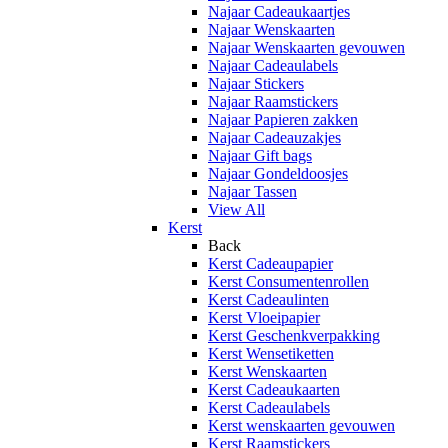
Najaar Cadeaukaartjes
Najaar Wenskaarten
Najaar Wenskaarten gevouwen
Najaar Cadeaulabels
Najaar Stickers
Najaar Raamstickers
Najaar Papieren zakken
Najaar Cadeauzakjes
Najaar Gift bags
Najaar Gondeldoosjes
Najaar Tassen
View All
Kerst
Back
Kerst Cadeaupapier
Kerst Consumentenrollen
Kerst Cadeaulinten
Kerst Vloeipapier
Kerst Geschenkverpakking
Kerst Wensetiketten
Kerst Wenskaarten
Kerst Cadeaukaarten
Kerst Cadeaulabels
Kerst wenskaarten gevouwen
Kerst Raamstickers