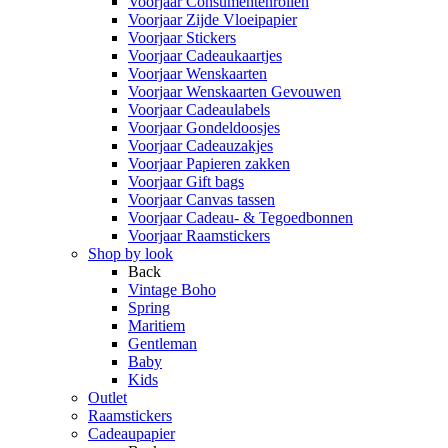
Voorjaar Consumentenrollen
Voorjaar Zijde Vloeipapier
Voorjaar Stickers
Voorjaar Cadeaukaartjes
Voorjaar Wenskaarten
Voorjaar Wenskaarten Gevouwen
Voorjaar Cadeaulabels
Voorjaar Gondeldoosjes
Voorjaar Cadeauzakjes
Voorjaar Papieren zakken
Voorjaar Gift bags
Voorjaar Canvas tassen
Voorjaar Cadeau- & Tegoedbonnen
Voorjaar Raamstickers
Shop by look
Back
Vintage Boho
Spring
Maritiem
Gentleman
Baby
Kids
Outlet
Raamstickers
Cadeaupapier