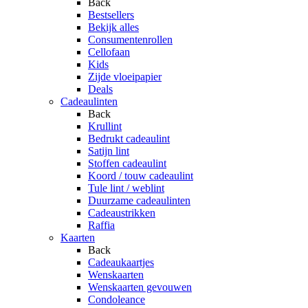
Back
Bestsellers
Bekijk alles
Consumentenrollen
Cellofaan
Kids
Zijde vloeipapier
Deals
Cadeaulinten
Back
Krullint
Bedrukt cadeaulint
Satijn lint
Stoffen cadeaulint
Koord / touw cadeaulint
Tule lint / weblint
Duurzame cadeaulinten
Cadeaustrikken
Raffia
Kaarten
Back
Cadeaukaartjes
Wenskaarten
Wenskaarten gevouwen
Condoleance