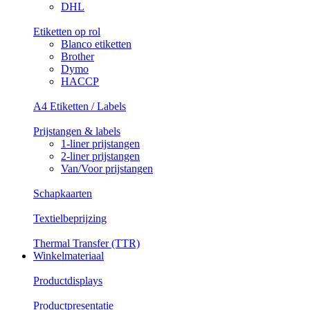
DHL
Etiketten op rol
Blanco etiketten
Brother
Dymo
HACCP
A4 Etiketten / Labels
Prijstangen & labels
1-liner prijstangen
2-liner prijstangen
Van/Voor prijstangen
Schapkaarten
Textielbeprijzing
Thermal Transfer (TTR)
Winkelmateriaal
Productdisplays
Productpresentatie