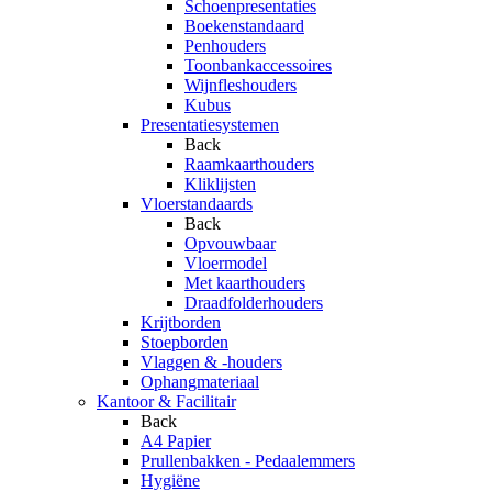
Schoenpresentaties
Boekenstandaard
Penhouders
Toonbankaccessoires
Wijnfleshouders
Kubus
Presentatiesystemen
Back
Raamkaarthouders
Kliklijsten
Vloerstandaards
Back
Opvouwbaar
Vloermodel
Met kaarthouders
Draadfolderhouders
Krijtborden
Stoepborden
Vlaggen & -houders
Ophangmateriaal
Kantoor & Facilitair
Back
A4 Papier
Prullenbakken - Pedaalemmers
Hygiëne