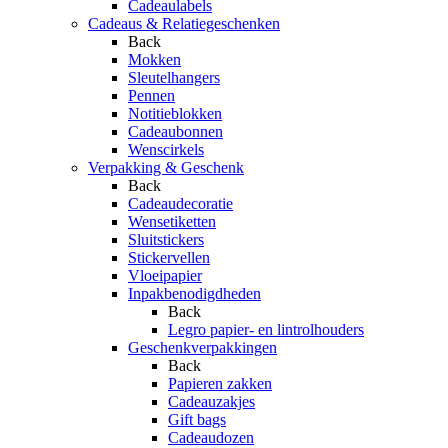
Cadeaulabels
Cadeaus & Relatiegeschenken
Back
Mokken
Sleutelhangers
Pennen
Notitieblokken
Cadeaubonnen
Wenscirkels
Verpakking & Geschenk
Back
Cadeaudecoratie
Wensetiketten
Sluitstickers
Stickervellen
Vloeipapier
Inpakbenodigdheden
Back
Legro papier- en lintrolhouders
Geschenkverpakkingen
Back
Papieren zakken
Cadeauzakjes
Gift bags
Cadeaudozen