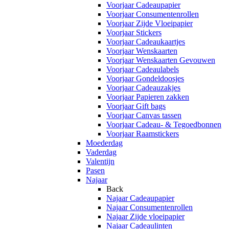
Voorjaar Cadeaupapier
Voorjaar Consumentenrollen
Voorjaar Zijde Vloeipapier
Voorjaar Stickers
Voorjaar Cadeaukaartjes
Voorjaar Wenskaarten
Voorjaar Wenskaarten Gevouwen
Voorjaar Cadeaulabels
Voorjaar Gondeldoosjes
Voorjaar Cadeauzakjes
Voorjaar Papieren zakken
Voorjaar Gift bags
Voorjaar Canvas tassen
Voorjaar Cadeau- & Tegoedbonnen
Voorjaar Raamstickers
Moederdag
Vaderdag
Valentijn
Pasen
Najaar
Back
Najaar Cadeaupapier
Najaar Consumentenrollen
Najaar Zijde vloeipapier
Najaar Cadeaulinten