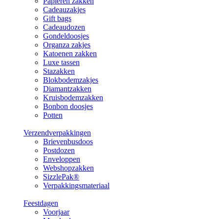
Papieren zakken
Cadeauzakjes
Gift bags
Cadeaudozen
Gondeldoosjes
Organza zakjes
Katoenen zakken
Luxe tassen
Stazakken
Blokbodemzakjes
Diamantzakken
Kruisbodemzakken
Bonbon doosjes
Potten
Verzendverpakkingen
Brievenbusdoos
Postdozen
Enveloppen
Webshopzakken
SizzlePak®
Verpakkingsmateriaal
Feestdagen
Voorjaar