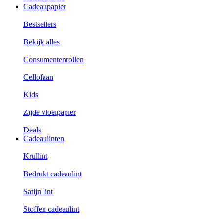
Cadeaupapier
Bestsellers
Bekijk alles
Consumentenrollen
Cellofaan
Kids
Zijde vloeipapier
Deals
Cadeaulinten
Krullint
Bedrukt cadeaulint
Satijn lint
Stoffen cadeaulint