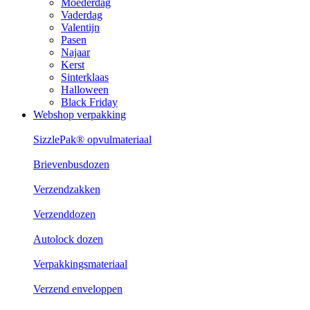
Moederdag
Vaderdag
Valentijn
Pasen
Najaar
Kerst
Sinterklaas
Halloween
Black Friday
Webshop verpakking
SizzlePak® opvulmateriaal
Brievenbusdozen
Verzendzakken
Verzenddozen
Autolock dozen
Verpakkingsmateriaal
Verzend enveloppen