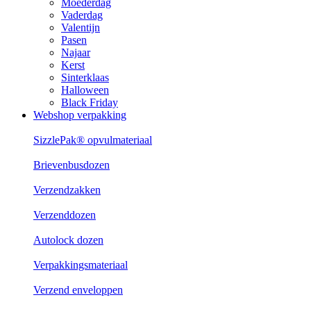
Moederdag
Vaderdag
Valentijn
Pasen
Najaar
Kerst
Sinterklaas
Halloween
Black Friday
Webshop verpakking
SizzlePak® opvulmateriaal
Brievenbusdozen
Verzendzakken
Verzenddozen
Autolock dozen
Verpakkingsmateriaal
Verzend enveloppen