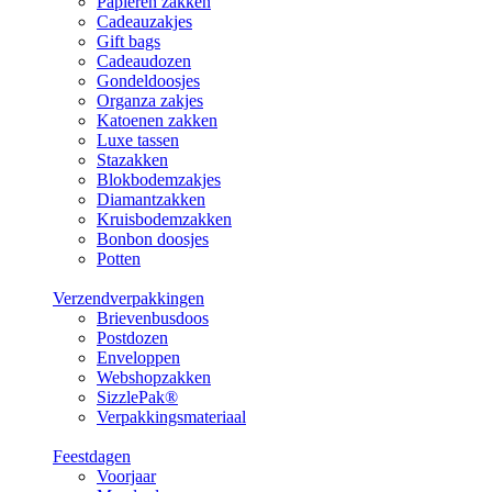
Papieren zakken
Cadeauzakjes
Gift bags
Cadeaudozen
Gondeldoosjes
Organza zakjes
Katoenen zakken
Luxe tassen
Stazakken
Blokbodemzakjes
Diamantzakken
Kruisbodemzakken
Bonbon doosjes
Potten
Verzendverpakkingen
Brievenbusdoos
Postdozen
Enveloppen
Webshopzakken
SizzlePak®
Verpakkingsmateriaal
Feestdagen
Voorjaar