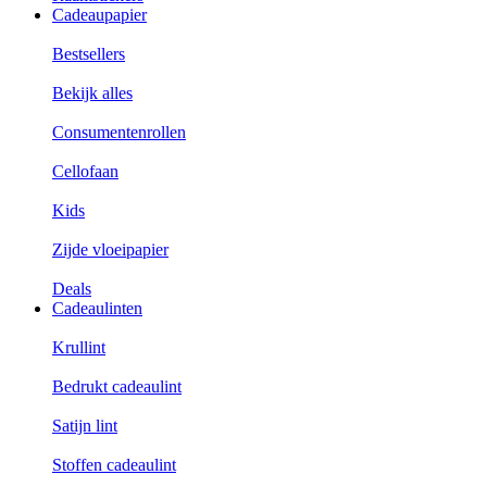
Cadeaupapier
Bestsellers
Bekijk alles
Consumentenrollen
Cellofaan
Kids
Zijde vloeipapier
Deals
Cadeaulinten
Krullint
Bedrukt cadeaulint
Satijn lint
Stoffen cadeaulint