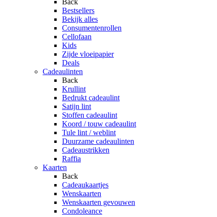
Back
Bestsellers
Bekijk alles
Consumentenrollen
Cellofaan
Kids
Zijde vloeipapier
Deals
Cadeaulinten
Back
Krullint
Bedrukt cadeaulint
Satijn lint
Stoffen cadeaulint
Koord / touw cadeaulint
Tule lint / weblint
Duurzame cadeaulinten
Cadeaustrikken
Raffia
Kaarten
Back
Cadeaukaartjes
Wenskaarten
Wenskaarten gevouwen
Condoleance