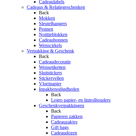
Cadeaulabels
Cadeaus & Relatiegeschenken
Back
Mokken
Sleutelhangers
Pennen
Notitieblokken
Cadeaubonnen
Wenscirkels
Verpakking & Geschenk
Back
Cadeaudecoratie
Wensetiketten
Sluitstickers
Stickervellen
Vloeipapier
Inpakbenodigdheden
Back
Legro papier- en lintrolhouders
Geschenkverpakkingen
Back
Papieren zakken
Cadeauzakjes
Gift bags
Cadeaudozen