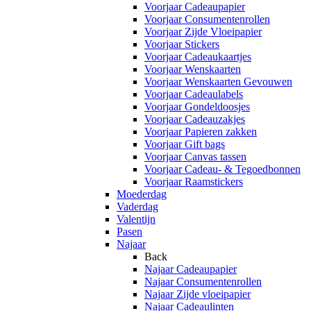
Voorjaar Cadeaupapier
Voorjaar Consumentenrollen
Voorjaar Zijde Vloeipapier
Voorjaar Stickers
Voorjaar Cadeaukaartjes
Voorjaar Wenskaarten
Voorjaar Wenskaarten Gevouwen
Voorjaar Cadeaulabels
Voorjaar Gondeldoosjes
Voorjaar Cadeauzakjes
Voorjaar Papieren zakken
Voorjaar Gift bags
Voorjaar Canvas tassen
Voorjaar Cadeau- & Tegoedbonnen
Voorjaar Raamstickers
Moederdag
Vaderdag
Valentijn
Pasen
Najaar
Back
Najaar Cadeaupapier
Najaar Consumentenrollen
Najaar Zijde vloeipapier
Najaar Cadeaulinten