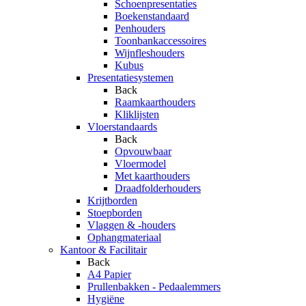
Schoenpresentaties
Boekenstandaard
Penhouders
Toonbankaccessoires
Wijnfleshouders
Kubus
Presentatiesystemen
Back
Raamkaarthouders
Kliklijsten
Vloerstandaards
Back
Opvouwbaar
Vloermodel
Met kaarthouders
Draadfolderhouders
Krijtborden
Stoepborden
Vlaggen & -houders
Ophangmateriaal
Kantoor & Facilitair
Back
A4 Papier
Prullenbakken - Pedaalemmers
Hygiëne