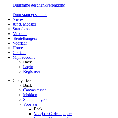
Duurzame geschenkverpakking
Duurzaam geschenk
Nieuw
Juf & Meester
Strandtassen
Mokken
Sleutelhangers
Voorjaar
Home
Contact
Mijn account
Back
Login
Registreer
Categorieën
Back
Canvas tassen
Mokken
Sleutelhangers
Voorjaar
Back
Voorjaar Cadeaupapier