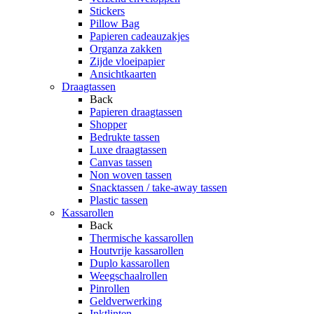
Stickers
Pillow Bag
Papieren cadeauzakjes
Organza zakken
Zijde vloeipapier
Ansichtkaarten
Draagtassen
Back
Papieren draagtassen
Shopper
Bedrukte tassen
Luxe draagtassen
Canvas tassen
Non woven tassen
Snacktassen / take-away tassen
Plastic tassen
Kassarollen
Back
Thermische kassarollen
Houtvrije kassarollen
Duplo kassarollen
Weegschaalrollen
Pinrollen
Geldverwerking
Inktlinten