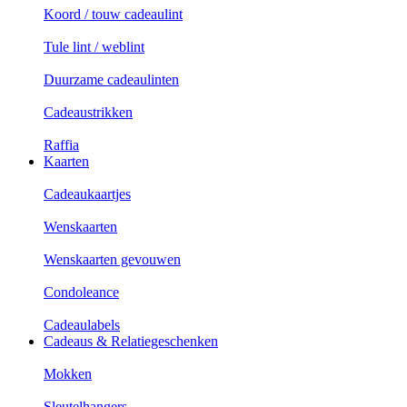
Koord / touw cadeaulint
Tule lint / weblint
Duurzame cadeaulinten
Cadeaustrikken
Raffia
Kaarten
Cadeaukaartjes
Wenskaarten
Wenskaarten gevouwen
Condoleance
Cadeaulabels
Cadeaus & Relatiegeschenken
Mokken
Sleutelhangers