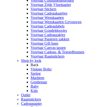
Voorjaar Consumentenrollen
Voorjaar Zijde Vloeipapier
Voorjaar Stickers
Voorjaar Cadeaukaartjes
Voorjaar Wenskaarten
Voorjaar Wenskaarten Gevouwen
Voorjaar Cadeaulabels
Voorjaar Gondeldoosjes
Voorjaar Cadeauzakjes
Voorjaar Papieren zakken
Voorjaar Gift bags
Voorjaar Canvas tassen
Voorjaar Cadeau- & Tegoedbonnen
Voorjaar Raamstickers
Shop by look
Back
Vintage Boho
Spring
Maritiem
Gentleman
Baby
Kids
Outlet
Raamstickers
Cadeaupapier