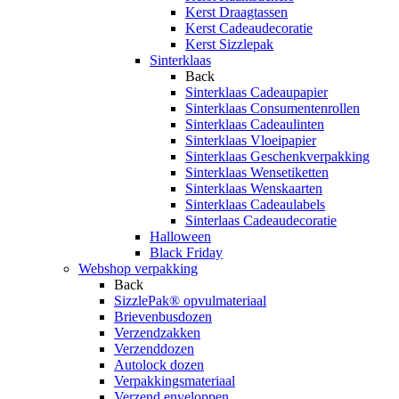
Kerst Draagtassen
Kerst Cadeaudecoratie
Kerst Sizzlepak
Sinterklaas
Back
Sinterklaas Cadeaupapier
Sinterklaas Consumentenrollen
Sinterklaas Cadeaulinten
Sinterklaas Vloeipapier
Sinterklaas Geschenkverpakking
Sinterklaas Wensetiketten
Sinterklaas Wenskaarten
Sinterklaas Cadeaulabels
Sinterlaas Cadeaudecoratie
Halloween
Black Friday
Webshop verpakking
Back
SizzlePak® opvulmateriaal
Brievenbusdozen
Verzendzakken
Verzenddozen
Autolock dozen
Verpakkingsmateriaal
Verzend enveloppen