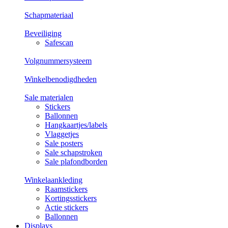
Schapmateriaal
Beveiliging
Safescan
Volgnummersysteem
Winkelbenodigdheden
Sale materialen
Stickers
Ballonnen
Hangkaartjes/labels
Vlaggetjes
Sale posters
Sale schapstroken
Sale plafondborden
Winkelaankleding
Raamstickers
Kortingsstickers
Actie stickers
Ballonnen
Displays