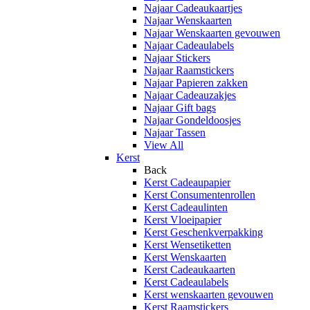
Najaar Cadeaukaartjes
Najaar Wenskaarten
Najaar Wenskaarten gevouwen
Najaar Cadeaulabels
Najaar Stickers
Najaar Raamstickers
Najaar Papieren zakken
Najaar Cadeauzakjes
Najaar Gift bags
Najaar Gondeldoosjes
Najaar Tassen
View All
Kerst
Back
Kerst Cadeaupapier
Kerst Consumentenrollen
Kerst Cadeaulinten
Kerst Vloeipapier
Kerst Geschenkverpakking
Kerst Wensetiketten
Kerst Wenskaarten
Kerst Cadeaukaarten
Kerst Cadeaulabels
Kerst wenskaarten gevouwen
Kerst Raamstickers