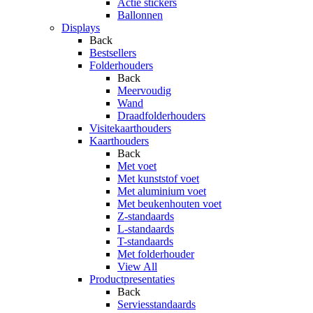
Actie stickers
Ballonnen
Displays
Back
Bestsellers
Folderhouders
Back
Meervoudig
Wand
Draadfolderhouders
Visitekaarthouders
Kaarthouders
Back
Met voet
Met kunststof voet
Met aluminium voet
Met beukenhouten voet
Z-standaards
L-standaards
T-standaards
Met folderhouder
View All
Productpresentaties
Back
Serviesstandaards