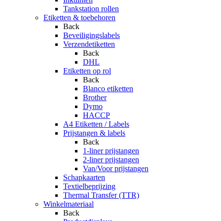
Tankstation rollen
Etiketten & toebehoren
Back
Beveiligingslabels
Verzendetiketten
Back
DHL
Etiketten op rol
Back
Blanco etiketten
Brother
Dymo
HACCP
A4 Etiketten / Labels
Prijstangen & labels
Back
1-liner prijstangen
2-liner prijstangen
Van/Voor prijstangen
Schapkaarten
Textielbeprijzing
Thermal Transfer (TTR)
Winkelmateriaal
Back