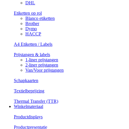
DHL
Etiketten op rol
Blanco etiketten
Brother
Dymo
HACCP
A4 Etiketten / Labels
Prijstangen & labels
1-liner prijstangen
2-liner prijstangen
Van/Voor prijstangen
Schapkaarten
Textielbeprijzing
Thermal Transfer (TTR)
Winkelmateriaal
Productdisplays
Productpresentatie