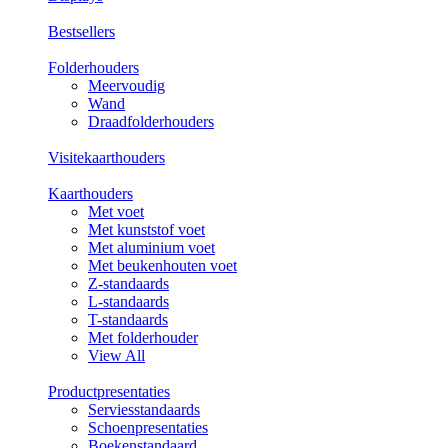
Bestsellers
Folderhouders
Meervoudig
Wand
Draadfolderhouders
Visitekaarthouders
Kaarthouders
Met voet
Met kunststof voet
Met aluminium voet
Met beukenhouten voet
Z-standaards
L-standaards
T-standaards
Met folderhouder
View All
Productpresentaties
Serviesstandaards
Schoenpresentaties
Boekenstandaard