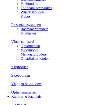
Penhouders
Toonbankaccessoires
Wijnfleshouders
Kubus
Presentatiesystemen
Raamkaarthouders
Kliklijsten
Vloerstandaards
Opvouwbaar
Vloermodel
Met kaarthouders
Draadfolderhouders
Krijtborden
Stoepborden
Vlaggen & -houders
Ophangmateriaal
Kantoor & Facilitair
A4 Papier