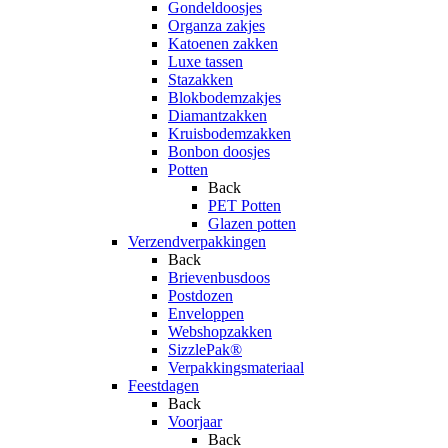
Gondeldoosjes
Organza zakjes
Katoenen zakken
Luxe tassen
Stazakken
Blokbodemzakjes
Diamantzakken
Kruisbodemzakken
Bonbon doosjes
Potten
Back
PET Potten
Glazen potten
Verzendverpakkingen
Back
Brievenbusdoos
Postdozen
Enveloppen
Webshopzakken
SizzlePak®
Verpakkingsmateriaal
Feestdagen
Back
Voorjaar
Back