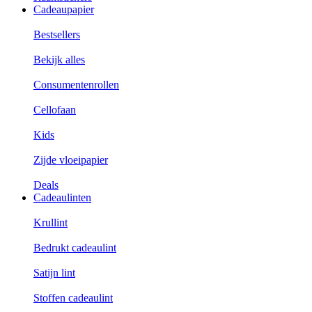
Cadeaupapier
Bestsellers
Bekijk alles
Consumentenrollen
Cellofaan
Kids
Zijde vloeipapier
Deals
Cadeaulinten
Krullint
Bedrukt cadeaulint
Satijn lint
Stoffen cadeaulint