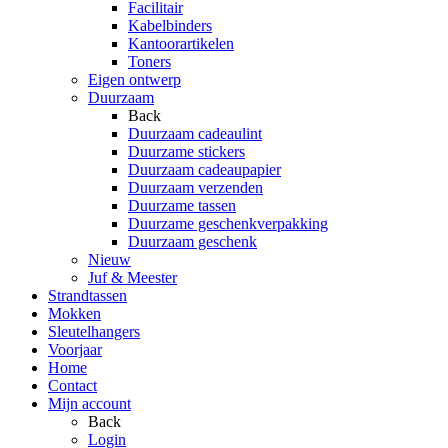
Facilitair
Kabelbinders
Kantoorartikelen
Toners
Eigen ontwerp
Duurzaam
Back
Duurzaam cadeaulint
Duurzame stickers
Duurzaam cadeaupapier
Duurzaam verzenden
Duurzame tassen
Duurzame geschenkverpakking
Duurzaam geschenk
Nieuw
Juf & Meester
Strandtassen
Mokken
Sleutelhangers
Voorjaar
Home
Contact
Mijn account
Back
Login