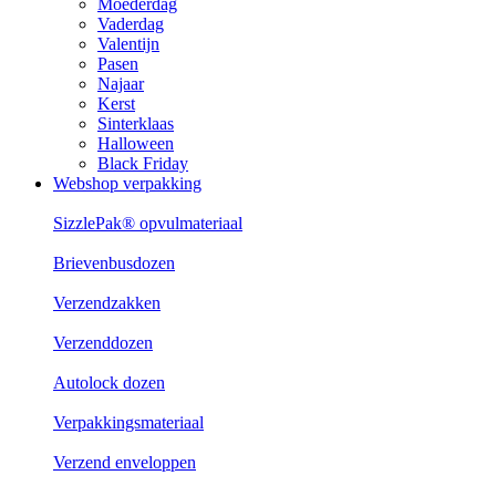
Moederdag
Vaderdag
Valentijn
Pasen
Najaar
Kerst
Sinterklaas
Halloween
Black Friday
Webshop verpakking
SizzlePak® opvulmateriaal
Brievenbusdozen
Verzendzakken
Verzenddozen
Autolock dozen
Verpakkingsmateriaal
Verzend enveloppen