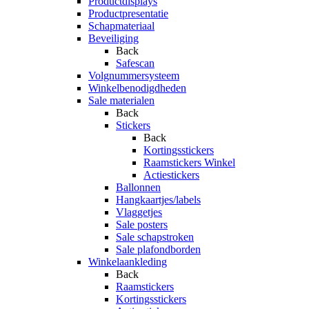
Productdisplays
Productpresentatie
Schapmateriaal
Beveiliging
Back
Safescan
Volgnummersysteem
Winkelbenodigdheden
Sale materialen
Back
Stickers
Back
Kortingsstickers
Raamstickers Winkel
Actiestickers
Ballonnen
Hangkaartjes/labels
Vlaggetjes
Sale posters
Sale schapstroken
Sale plafondborden
Winkelaankleding
Back
Raamstickers
Kortingsstickers