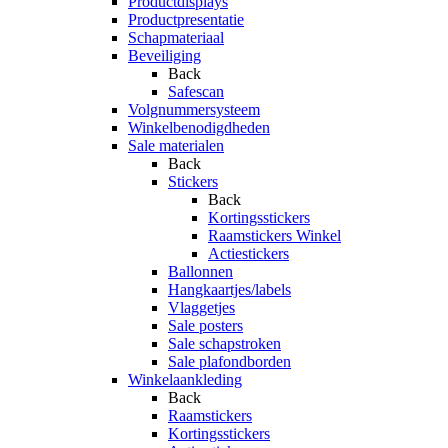
Productdisplays
Productpresentatie
Schapmateriaal
Beveiliging
Back
Safescan
Volgnummersysteem
Winkelbenodigdheden
Sale materialen
Back
Stickers
Back
Kortingsstickers
Raamstickers Winkel
Actiestickers
Ballonnen
Hangkaartjes/labels
Vlaggetjes
Sale posters
Sale schapstroken
Sale plafondborden
Winkelaankleding
Back
Raamstickers
Kortingsstickers