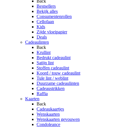
Back
Bestsellers
Bekijk alles
Consumentenrollen
Cellofaan
Kids
Zijde vloeipapier
Deals
Cadeaulinten
Back
Krullint
Bedrukt cadeaulint
Satijn lint
Stoffen cadeaulint
Koord / touw cadeaulint
Tule lint / weblint
Duurzame cadeaulinten
Cadeaustrikken
Raffia
Kaarten
Back
Cadeaukaartjes
Wenskaarten
Wenskaarten gevouwen
Condoleance