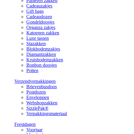
Papieren zakken
Cadeauzakjes
Gift bags
Cadeaudozen
Gondeldoosjes
Organza zakjes
Katoenen zakken
Luxe tassen
Stazakken
Blokbodemzakjes
Diamantzakken
Kruisbodemzakken
Bonbon doosjes
Potten
Verzendverpakkingen
Brievenbusdoos
Postdozen
Enveloppen
Webshopzakken
SizzlePak®
Verpakkingsmateriaal
Feestdagen
Voorjaar