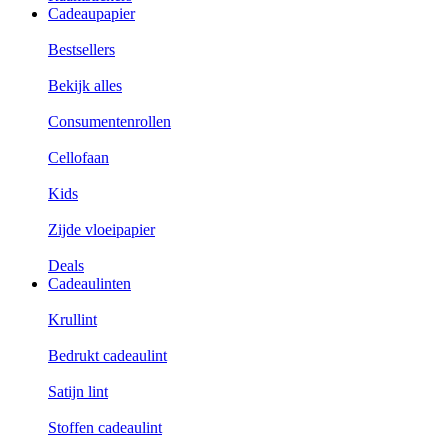
Cadeaupapier
Bestsellers
Bekijk alles
Consumentenrollen
Cellofaan
Kids
Zijde vloeipapier
Deals
Cadeaulinten
Krullint
Bedrukt cadeaulint
Satijn lint
Stoffen cadeaulint