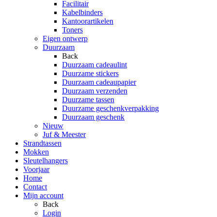
Facilitair
Kabelbinders
Kantoorartikelen
Toners
Eigen ontwerp
Duurzaam
Back
Duurzaam cadeaulint
Duurzame stickers
Duurzaam cadeaupapier
Duurzaam verzenden
Duurzame tassen
Duurzame geschenkverpakking
Duurzaam geschenk
Nieuw
Juf & Meester
Strandtassen
Mokken
Sleutelhangers
Voorjaar
Home
Contact
Mijn account
Back
Login