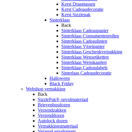
Kerst Draagtassen
Kerst Cadeaudecoratie
Kerst Sizzlepak
Sinterklaas
Back
Sinterklaas Cadeaupapier
Sinterklaas Consumentenrollen
Sinterklaas Cadeaulinten
Sinterklaas Vloeipapier
Sinterklaas Geschenkverpakking
Sinterklaas Wensetiketten
Sinterklaas Wenskaarten
Sinterklaas Cadeaulabels
Sinterlaas Cadeaudecoratie
Halloween
Black Friday
Webshop verpakking
Back
SizzlePak® opvulmateriaal
Brievenbusdozen
Verzendzakken
Verzenddozen
Autolock dozen
Verpakkingsmateriaal
Verzend enveloppen