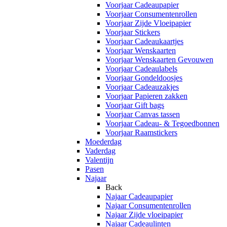
Voorjaar Cadeaupapier
Voorjaar Consumentenrollen
Voorjaar Zijde Vloeipapier
Voorjaar Stickers
Voorjaar Cadeaukaartjes
Voorjaar Wenskaarten
Voorjaar Wenskaarten Gevouwen
Voorjaar Cadeaulabels
Voorjaar Gondeldoosjes
Voorjaar Cadeauzakjes
Voorjaar Papieren zakken
Voorjaar Gift bags
Voorjaar Canvas tassen
Voorjaar Cadeau- & Tegoedbonnen
Voorjaar Raamstickers
Moederdag
Vaderdag
Valentijn
Pasen
Najaar
Back
Najaar Cadeaupapier
Najaar Consumentenrollen
Najaar Zijde vloeipapier
Najaar Cadeaulinten