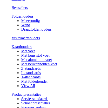
Bestsellers
Folderhouders
Meervoudig
Wand
Draadfolderhouders
Visitekaarthouders
Kaarthouders
Met voet
Met kunststof voet
Met aluminium voet
Met beukenhouten voet
Z-standaards
L-standaards
T-standaards
Met folderhouder
View All
Productpresentaties
Serviesstandaards
Schoenpresentaties
Boekenstandaard