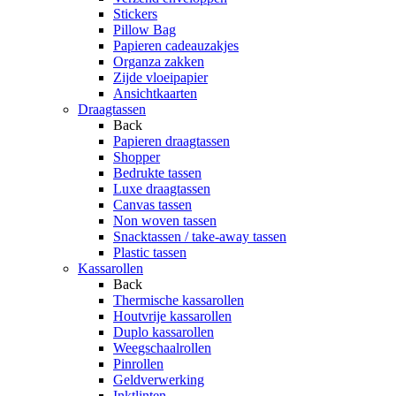
Stickers
Pillow Bag
Papieren cadeauzakjes
Organza zakken
Zijde vloeipapier
Ansichtkaarten
Draagtassen
Back
Papieren draagtassen
Shopper
Bedrukte tassen
Luxe draagtassen
Canvas tassen
Non woven tassen
Snacktassen / take-away tassen
Plastic tassen
Kassarollen
Back
Thermische kassarollen
Houtvrije kassarollen
Duplo kassarollen
Weegschaalrollen
Pinrollen
Geldverwerking
Inktlinten