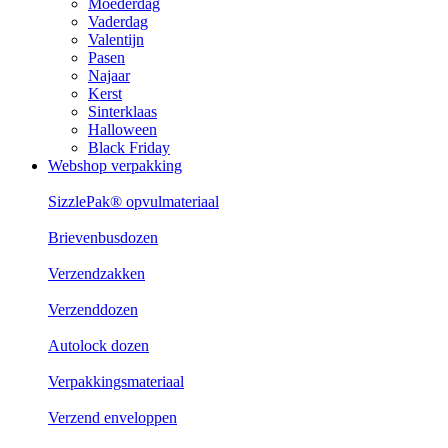
Moederdag
Vaderdag
Valentijn
Pasen
Najaar
Kerst
Sinterklaas
Halloween
Black Friday
Webshop verpakking
SizzlePak® opvulmateriaal
Brievenbusdozen
Verzendzakken
Verzenddozen
Autolock dozen
Verpakkingsmateriaal
Verzend enveloppen