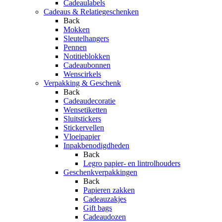
Cadeaulabels
Cadeaus & Relatiegeschenken
Back
Mokken
Sleutelhangers
Pennen
Notitieblokken
Cadeaubonnen
Wenscirkels
Verpakking & Geschenk
Back
Cadeaudecoratie
Wensetiketten
Sluitstickers
Stickervellen
Vloeipapier
Inpakbenodigdheden
Back
Legro papier- en lintrolhouders
Geschenkverpakkingen
Back
Papieren zakken
Cadeauzakjes
Gift bags
Cadeaudozen