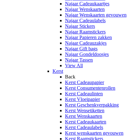
Najaar Cadeaukaartjes
Najaar Wenskaarten
Najaar Wenskaarten gevouwen
Najaar Cadeaulabels
Najaar Stickers
Najaar Raamstickers
Najaar Papieren zakken
Najaar Cadeauzakjes
Najaar Gift bags
Najaar Gondeldoosjes
Najaar Tassen
View All
Kerst
Back
Kerst Cadeaupapier
Kerst Consumentenrollen
Kerst Cadeaulinten
Kerst Vloeipapier
Kerst Geschenkverpakking
Kerst Wensetiketten
Kerst Wenskaarten
Kerst Cadeaukaarten
Kerst Cadeaulabels
Kerst wenskaarten gevouwen
Kerst Raamstickers