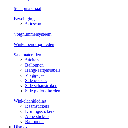
Schapmateriaal
Beveiliging
Safescan
Volgnummersysteem
Winkelbenodigdheden
Sale materialen
Stickers
Ballonnen
Hangkaartjes/labels
Vlaggetjes
Sale posters
Sale schapstroken
Sale plafondborden
Winkelaankleding
Raamstickers
Kortingsstickers
Actie stickers
Ballonnen
Displays