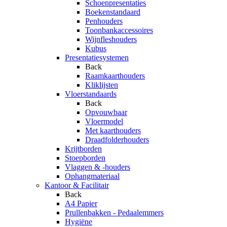
Schoenpresentaties
Boekenstandaard
Penhouders
Toonbankaccessoires
Wijnfleshouders
Kubus
Presentatiesystemen
Back
Raamkaarthouders
Kliklijsten
Vloerstandaards
Back
Opvouwbaar
Vloermodel
Met kaarthouders
Draadfolderhouders
Krijtborden
Stoepborden
Vlaggen & -houders
Ophangmateriaal
Kantoor & Facilitair
Back
A4 Papier
Prullenbakken - Pedaalemmers
Hygiëne