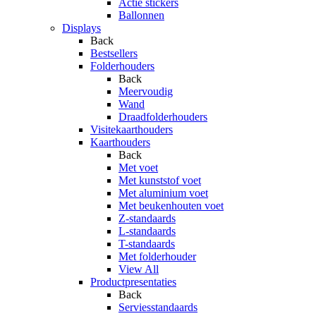
Actie stickers
Ballonnen
Displays
Back
Bestsellers
Folderhouders
Back
Meervoudig
Wand
Draadfolderhouders
Visitekaarthouders
Kaarthouders
Back
Met voet
Met kunststof voet
Met aluminium voet
Met beukenhouten voet
Z-standaards
L-standaards
T-standaards
Met folderhouder
View All
Productpresentaties
Back
Serviesstandaards