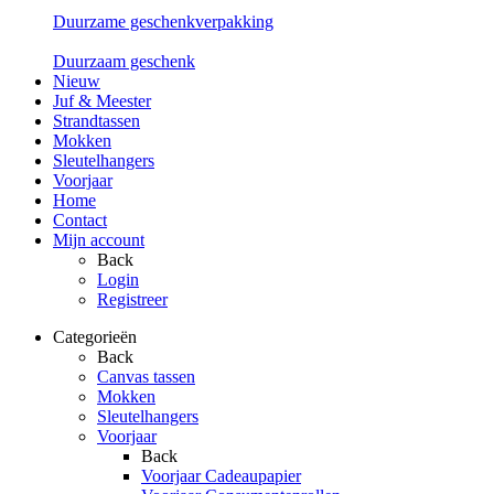
Duurzame geschenkverpakking
Duurzaam geschenk
Nieuw
Juf & Meester
Strandtassen
Mokken
Sleutelhangers
Voorjaar
Home
Contact
Mijn account
Back
Login
Registreer
Categorieën
Back
Canvas tassen
Mokken
Sleutelhangers
Voorjaar
Back
Voorjaar Cadeaupapier