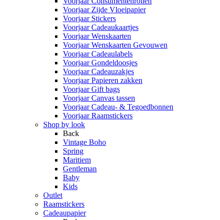
Voorjaar Consumentenrollen
Voorjaar Zijde Vloeipapier
Voorjaar Stickers
Voorjaar Cadeaukaartjes
Voorjaar Wenskaarten
Voorjaar Wenskaarten Gevouwen
Voorjaar Cadeaulabels
Voorjaar Gondeldoosjes
Voorjaar Cadeauzakjes
Voorjaar Papieren zakken
Voorjaar Gift bags
Voorjaar Canvas tassen
Voorjaar Cadeau- & Tegoedbonnen
Voorjaar Raamstickers
Shop by look
Back
Vintage Boho
Spring
Maritiem
Gentleman
Baby
Kids
Outlet
Raamstickers
Cadeaupapier