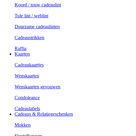
Koord / touw cadeaulint
Tule lint / weblint
Duurzame cadeaulinten
Cadeaustrikken
Raffia
Kaarten
Cadeaukaartjes
Wenskaarten
Wenskaarten gevouwen
Condoleance
Cadeaulabels
Cadeaus & Relatiegeschenken
Mokken
Sleutelhangers