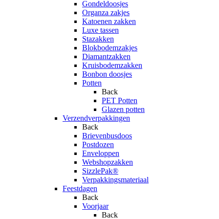
Gondeldoosjes
Organza zakjes
Katoenen zakken
Luxe tassen
Stazakken
Blokbodemzakjes
Diamantzakken
Kruisbodemzakken
Bonbon doosjes
Potten
Back
PET Potten
Glazen potten
Verzendverpakkingen
Back
Brievenbusdoos
Postdozen
Enveloppen
Webshopzakken
SizzlePak®
Verpakkingsmateriaal
Feestdagen
Back
Voorjaar
Back