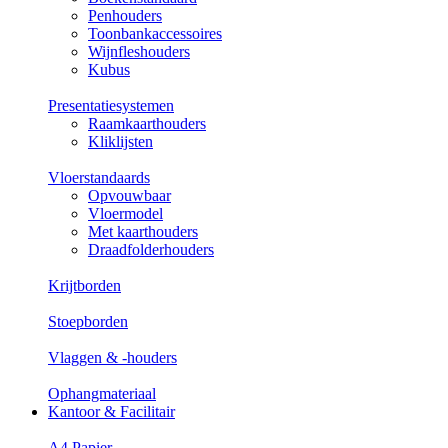
Penhouders
Toonbankaccessoires
Wijnfleshouders
Kubus
Presentatiesystemen
Raamkaarthouders
Kliklijsten
Vloerstandaards
Opvouwbaar
Vloermodel
Met kaarthouders
Draadfolderhouders
Krijtborden
Stoepborden
Vlaggen & -houders
Ophangmateriaal
Kantoor & Facilitair
A4 Papier