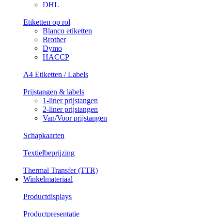
DHL
Etiketten op rol
Blanco etiketten
Brother
Dymo
HACCP
A4 Etiketten / Labels
Prijstangen & labels
1-liner prijstangen
2-liner prijstangen
Van/Voor prijstangen
Schapkaarten
Textielbeprijzing
Thermal Transfer (TTR)
Winkelmateriaal
Productdisplays
Productpresentatie