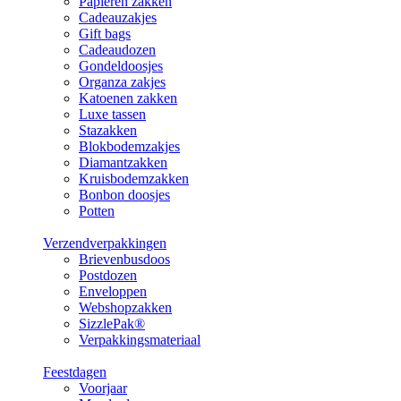
Papieren zakken
Cadeauzakjes
Gift bags
Cadeaudozen
Gondeldoosjes
Organza zakjes
Katoenen zakken
Luxe tassen
Stazakken
Blokbodemzakjes
Diamantzakken
Kruisbodemzakken
Bonbon doosjes
Potten
Verzendverpakkingen
Brievenbusdoos
Postdozen
Enveloppen
Webshopzakken
SizzlePak®
Verpakkingsmateriaal
Feestdagen
Voorjaar