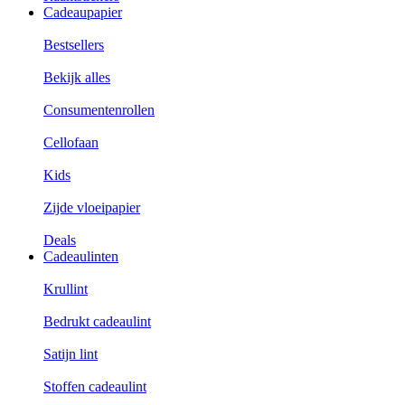
Cadeaupapier
Bestsellers
Bekijk alles
Consumentenrollen
Cellofaan
Kids
Zijde vloeipapier
Deals
Cadeaulinten
Krullint
Bedrukt cadeaulint
Satijn lint
Stoffen cadeaulint