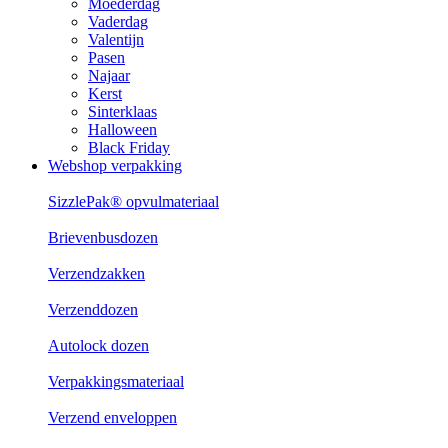
Moederdag
Vaderdag
Valentijn
Pasen
Najaar
Kerst
Sinterklaas
Halloween
Black Friday
Webshop verpakking
SizzlePak® opvulmateriaal
Brievenbusdozen
Verzendzakken
Verzenddozen
Autolock dozen
Verpakkingsmateriaal
Verzend enveloppen