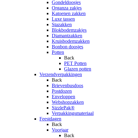
Gondeldoosjes
Organza zakjes
Katoenen zakken
Luxe tassen
Stazakken
Blokbodemzakjes
Diamantzakken
Kruisbodemzakken
Bonbon doosjes
Potten
Back
PET Potten
Glazen potten
Verzendverpakkingen
Back
Brievenbusdoos
Postdozen
Enveloppen
Webshopzakken
SizzlePak®
Verpakkingsmateriaal
Feestdagen
Back
Voorjaar
Back