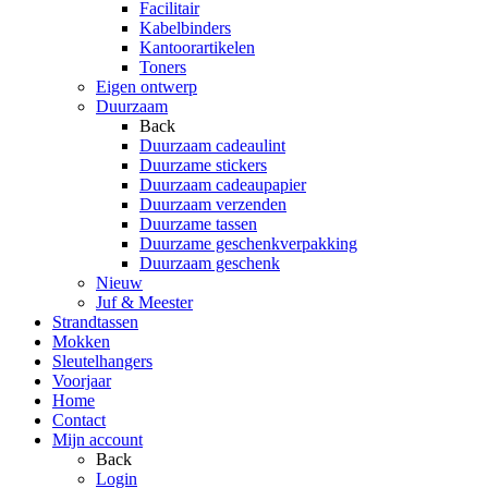
Facilitair
Kabelbinders
Kantoorartikelen
Toners
Eigen ontwerp
Duurzaam
Back
Duurzaam cadeaulint
Duurzame stickers
Duurzaam cadeaupapier
Duurzaam verzenden
Duurzame tassen
Duurzame geschenkverpakking
Duurzaam geschenk
Nieuw
Juf & Meester
Strandtassen
Mokken
Sleutelhangers
Voorjaar
Home
Contact
Mijn account
Back
Login