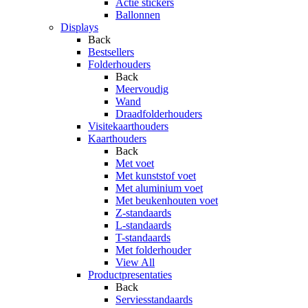
Actie stickers
Ballonnen
Displays
Back
Bestsellers
Folderhouders
Back
Meervoudig
Wand
Draadfolderhouders
Visitekaarthouders
Kaarthouders
Back
Met voet
Met kunststof voet
Met aluminium voet
Met beukenhouten voet
Z-standaards
L-standaards
T-standaards
Met folderhouder
View All
Productpresentaties
Back
Serviesstandaards