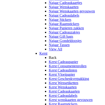
Najaar Cadeaukaartjes
Najaar Wenskaarten
Najaar Wenskaarten gevouwen
Najaar Cadeaulabels
Najaar Stickers
Najaar Raamstickers
Najaar Papieren zakken
Najaar Cadeauzakjes
Najaar Gift bags
Najaar Gondeldoosjes
Najaar Tassen
View All
Kerst
Back
Kerst Cadeaupapier
Kerst Consumentenrollen
Kerst Cadeaulinten
Kerst Vloeipapier
Kerst Geschenkverpakking
Kerst Wensetiketten
Kerst Wenskaarten
Kerst Cadeaukaarten
Kerst Cadeaulabels
Kerst wenskaarten gevouwen
Kerst Raamstickers