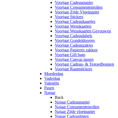
Voorjaar Cadeaupapier
Voorjaar Consumentenrollen
Voorjaar Zijde Vloeipapier
Voorjaar Stickers
Voorjaar Cadeaukaartjes
Voorjaar Wenskaarten
Voorjaar Wenskaarten Gevouwen
Voorjaar Cadeaulabels
Voorjaar Gondeldoosjes
Voorjaar Cadeauzakjes
Voorjaar Papieren zakken
Voorjaar Gift bags
Voorjaar Canvas tassen
Voorjaar Cadeau- & Tegoedbonnen
Voorjaar Raamstickers
Moederdag
Vaderdag
Valentijn
Pasen
Najaar
Back
Najaar Cadeaupapier
Najaar Consumentenrollen
Najaar Zijde vloeipapier
Najaar Cadeaulinten