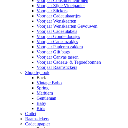
Voorjaar Consumentenrollen
Voorjaar Zijde Vloeipapier
Voorjaar Stickers
Voorjaar Cadeaukaartjes
Voorjaar Wenskaarten
Voorjaar Wenskaarten Gevouwen
Voorjaar Cadeaulabels
Voorjaar Gondeldoosjes
Voorjaar Cadeauzakjes
Voorjaar Papieren zakken
Voorjaar Gift bags
Voorjaar Canvas tassen
Voorjaar Cadeau- & Tegoedbonnen
Voorjaar Raamstickers
Shop by look
Back
Vintage Boho
Spring
Maritiem
Gentleman
Baby
Kids
Outlet
Raamstickers
Cadeaupapier