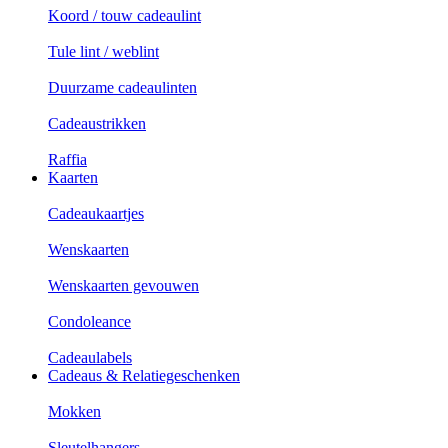
Koord / touw cadeaulint
Tule lint / weblint
Duurzame cadeaulinten
Cadeaustrikken
Raffia
Kaarten
Cadeaukaartjes
Wenskaarten
Wenskaarten gevouwen
Condoleance
Cadeaulabels
Cadeaus & Relatiegeschenken
Mokken
Sleutelhangers