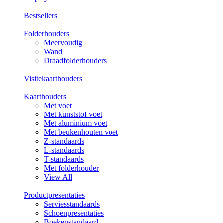
Bestsellers
Folderhouders
Meervoudig
Wand
Draadfolderhouders
Visitekaarthouders
Kaarthouders
Met voet
Met kunststof voet
Met aluminium voet
Met beukenhouten voet
Z-standaards
L-standaards
T-standaards
Met folderhouder
View All
Productpresentaties
Serviesstandaards
Schoenpresentaties
Boekenstandaard