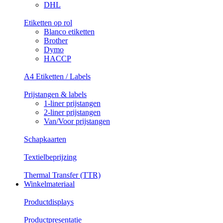
DHL
Etiketten op rol
Blanco etiketten
Brother
Dymo
HACCP
A4 Etiketten / Labels
Prijstangen & labels
1-liner prijstangen
2-liner prijstangen
Van/Voor prijstangen
Schapkaarten
Textielbeprijzing
Thermal Transfer (TTR)
Winkelmateriaal
Productdisplays
Productpresentatie