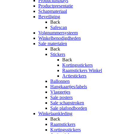
Productdisplays
Productpresentatie
Schapmateriaal
Beveiliging
Back
Safescan
Volgnummersysteem
Winkelbenodigdheden
Sale materialen
Back
Stickers
Back
Kortingsstickers
Raamstickers Winkel
Actiestickers
Ballonnen
Hangkaartjes/labels
Vlaggetjes
Sale posters
Sale schapstroken
Sale plafondborden
Winkelaankleding
Back
Raamstickers
Kortingsstickers