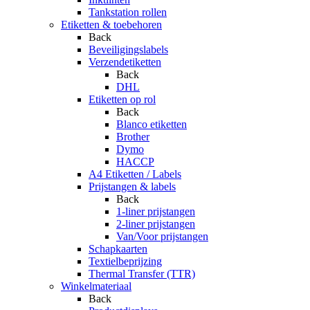
Tankstation rollen
Etiketten & toebehoren
Back
Beveiligingslabels
Verzendetiketten
Back
DHL
Etiketten op rol
Back
Blanco etiketten
Brother
Dymo
HACCP
A4 Etiketten / Labels
Prijstangen & labels
Back
1-liner prijstangen
2-liner prijstangen
Van/Voor prijstangen
Schapkaarten
Textielbeprijzing
Thermal Transfer (TTR)
Winkelmateriaal
Back