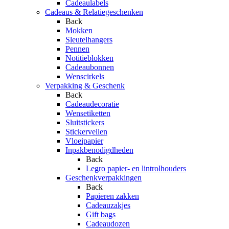
Cadeaulabels
Cadeaus & Relatiegeschenken
Back
Mokken
Sleutelhangers
Pennen
Notitieblokken
Cadeaubonnen
Wenscirkels
Verpakking & Geschenk
Back
Cadeaudecoratie
Wensetiketten
Sluitstickers
Stickervellen
Vloeipapier
Inpakbenodigdheden
Back
Legro papier- en lintrolhouders
Geschenkverpakkingen
Back
Papieren zakken
Cadeauzakjes
Gift bags
Cadeaudozen