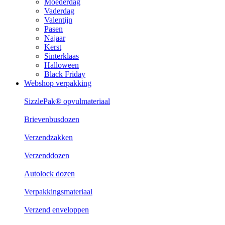
Moederdag
Vaderdag
Valentijn
Pasen
Najaar
Kerst
Sinterklaas
Halloween
Black Friday
Webshop verpakking
SizzlePak® opvulmateriaal
Brievenbusdozen
Verzendzakken
Verzenddozen
Autolock dozen
Verpakkingsmateriaal
Verzend enveloppen