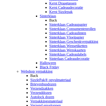
Kerst Draagtassen
Kerst Cadeaudecoratie
Kerst Sizzlepak
Sinterklaas
Back
Sinterklaas Cadeaupapier
Sinterklaas Consumentenrollen
Sinterklaas Cadeaulinten
Sinterklaas Vloeipapier
Sinterklaas Geschenkverpakking
Sinterklaas Wensetiketten
Sinterklaas Wenskaarten
Sinterklaas Cadeaulabels
Sinterlaas Cadeaudecoratie
Halloween
Black Friday
Webshop verpakking
Back
SizzlePak® opvulmateriaal
Brievenbusdozen
Verzendzakken
Verzenddozen
Autolock dozen
Verpakkingsmateriaal
Verzend enveloppen