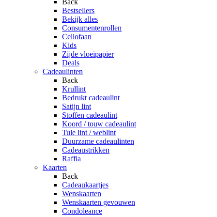
Back
Bestsellers
Bekijk alles
Consumentenrollen
Cellofaan
Kids
Zijde vloeipapier
Deals
Cadeaulinten
Back
Krullint
Bedrukt cadeaulint
Satijn lint
Stoffen cadeaulint
Koord / touw cadeaulint
Tule lint / weblint
Duurzame cadeaulinten
Cadeaustrikken
Raffia
Kaarten
Back
Cadeaukaartjes
Wenskaarten
Wenskaarten gevouwen
Condoleance