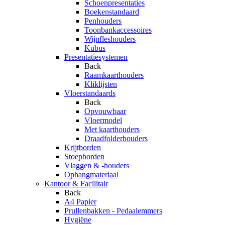
Schoenpresentaties
Boekenstandaard
Penhouders
Toonbankaccessoires
Wijnfleshouders
Kubus
Presentatiesystemen
Back
Raamkaarthouders
Kliklijsten
Vloerstandaards
Back
Opvouwbaar
Vloermodel
Met kaarthouders
Draadfolderhouders
Krijtborden
Stoepborden
Vlaggen & -houders
Ophangmateriaal
Kantoor & Facilitair
Back
A4 Papier
Prullenbakken - Pedaalemmers
Hygiëne