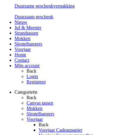
Duurzame geschenkverpakking
Duurzaam geschenk
Nieuw
Juf & Meester
Strandtassen
Mokken
Sleutelhangers
Voorjaar
Home
Contact
Mijn account
Back
Login
Registreer
Categorieën
Back
Canvas tassen
Mokken
Sleutelhangers
Voorjaar
Back
Voorjaar Cadeaupapier