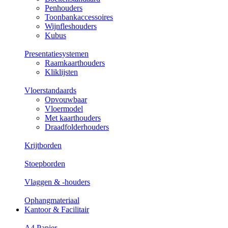
Penhouders
Toonbankaccessoires
Wijnfleshouders
Kubus
Presentatiesystemen
Raamkaarthouders
Kliklijsten
Vloerstandaards
Opvouwbaar
Vloermodel
Met kaarthouders
Draadfolderhouders
Krijtborden
Stoepborden
Vlaggen & -houders
Ophangmateriaal
Kantoor & Facilitair
A4 Papier