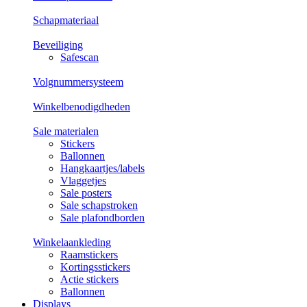
Schapmateriaal
Beveiliging
Safescan
Volgnummersysteem
Winkelbenodigdheden
Sale materialen
Stickers
Ballonnen
Hangkaartjes/labels
Vlaggetjes
Sale posters
Sale schapstroken
Sale plafondborden
Winkelaankleding
Raamstickers
Kortingsstickers
Actie stickers
Ballonnen
Displays