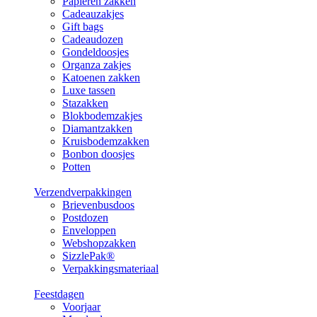
Papieren zakken
Cadeauzakjes
Gift bags
Cadeaudozen
Gondeldoosjes
Organza zakjes
Katoenen zakken
Luxe tassen
Stazakken
Blokbodemzakjes
Diamantzakken
Kruisbodemzakken
Bonbon doosjes
Potten
Verzendverpakkingen
Brievenbusdoos
Postdozen
Enveloppen
Webshopzakken
SizzlePak®
Verpakkingsmateriaal
Feestdagen
Voorjaar