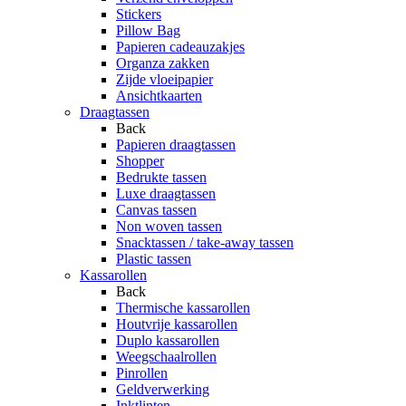
Stickers
Pillow Bag
Papieren cadeauzakjes
Organza zakken
Zijde vloeipapier
Ansichtkaarten
Draagtassen
Back
Papieren draagtassen
Shopper
Bedrukte tassen
Luxe draagtassen
Canvas tassen
Non woven tassen
Snacktassen / take-away tassen
Plastic tassen
Kassarollen
Back
Thermische kassarollen
Houtvrije kassarollen
Duplo kassarollen
Weegschaalrollen
Pinrollen
Geldverwerking
Inktlinten