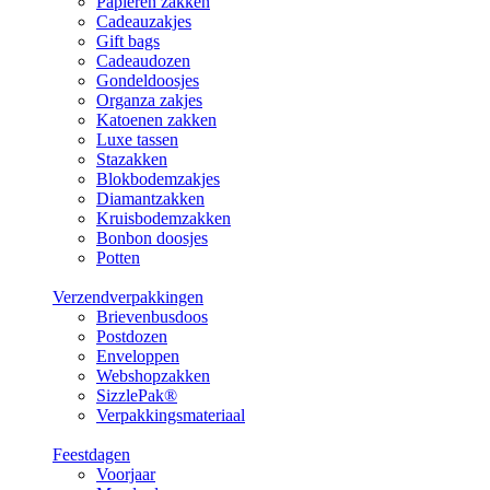
Papieren zakken
Cadeauzakjes
Gift bags
Cadeaudozen
Gondeldoosjes
Organza zakjes
Katoenen zakken
Luxe tassen
Stazakken
Blokbodemzakjes
Diamantzakken
Kruisbodemzakken
Bonbon doosjes
Potten
Verzendverpakkingen
Brievenbusdoos
Postdozen
Enveloppen
Webshopzakken
SizzlePak®
Verpakkingsmateriaal
Feestdagen
Voorjaar