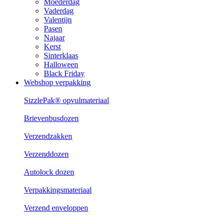
Moederdag
Vaderdag
Valentijn
Pasen
Najaar
Kerst
Sinterklaas
Halloween
Black Friday
Webshop verpakking
SizzlePak® opvulmateriaal
Brievenbusdozen
Verzendzakken
Verzenddozen
Autolock dozen
Verpakkingsmateriaal
Verzend enveloppen