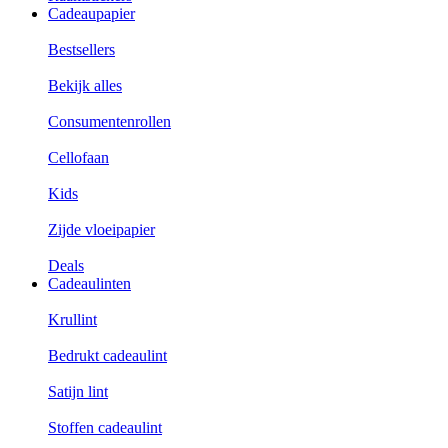
Cadeaupapier
Bestsellers
Bekijk alles
Consumentenrollen
Cellofaan
Kids
Zijde vloeipapier
Deals
Cadeaulinten
Krullint
Bedrukt cadeaulint
Satijn lint
Stoffen cadeaulint