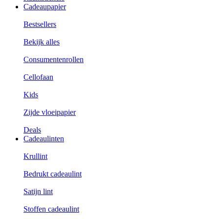
Cadeaupapier
Bestsellers
Bekijk alles
Consumentenrollen
Cellofaan
Kids
Zijde vloeipapier
Deals
Cadeaulinten
Krullint
Bedrukt cadeaulint
Satijn lint
Stoffen cadeaulint