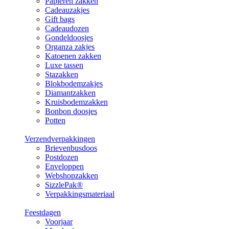
Papieren zakken
Cadeauzakjes
Gift bags
Cadeaudozen
Gondeldoosjes
Organza zakjes
Katoenen zakken
Luxe tassen
Stazakken
Blokbodemzakjes
Diamantzakken
Kruisbodemzakken
Bonbon doosjes
Potten
Verzendverpakkingen
Brievenbusdoos
Postdozen
Enveloppen
Webshopzakken
SizzlePak®
Verpakkingsmateriaal
Feestdagen
Voorjaar