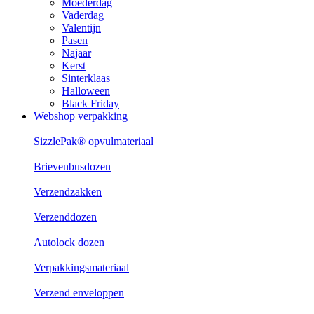
Moederdag
Vaderdag
Valentijn
Pasen
Najaar
Kerst
Sinterklaas
Halloween
Black Friday
Webshop verpakking
SizzlePak® opvulmateriaal
Brievenbusdozen
Verzendzakken
Verzenddozen
Autolock dozen
Verpakkingsmateriaal
Verzend enveloppen