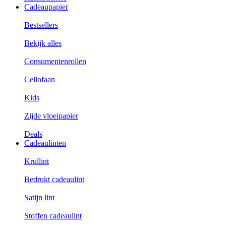
Cadeaupapier
Bestsellers
Bekijk alles
Consumentenrollen
Cellofaan
Kids
Zijde vloeipapier
Deals
Cadeaulinten
Krullint
Bedrukt cadeaulint
Satijn lint
Stoffen cadeaulint