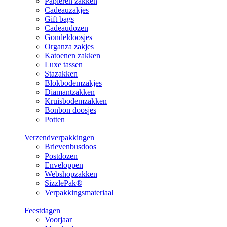
Papieren zakken
Cadeauzakjes
Gift bags
Cadeaudozen
Gondeldoosjes
Organza zakjes
Katoenen zakken
Luxe tassen
Stazakken
Blokbodemzakjes
Diamantzakken
Kruisbodemzakken
Bonbon doosjes
Potten
Verzendverpakkingen
Brievenbusdoos
Postdozen
Enveloppen
Webshopzakken
SizzlePak®
Verpakkingsmateriaal
Feestdagen
Voorjaar