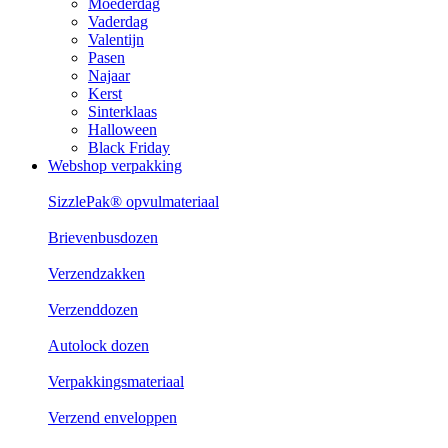
Moederdag
Vaderdag
Valentijn
Pasen
Najaar
Kerst
Sinterklaas
Halloween
Black Friday
Webshop verpakking
SizzlePak® opvulmateriaal
Brievenbusdozen
Verzendzakken
Verzenddozen
Autolock dozen
Verpakkingsmateriaal
Verzend enveloppen