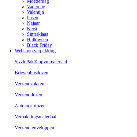
Moederdag
Vaderdag
Valentijn
Pasen
Najaar
Kerst
Sinterklaas
Halloween
Black Friday
Webshop verpakking
SizzlePak® opvulmateriaal
Brievenbusdozen
Verzendzakken
Verzenddozen
Autolock dozen
Verpakkingsmateriaal
Verzend enveloppen