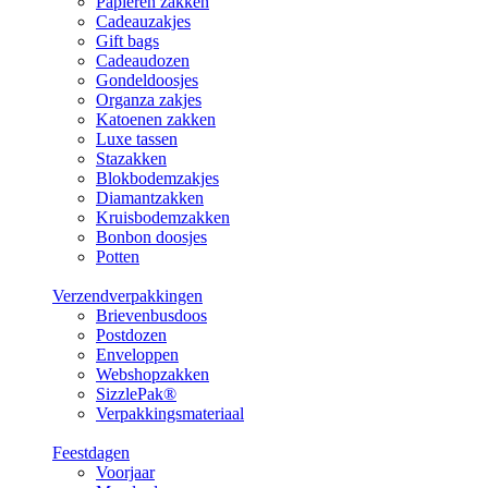
Papieren zakken
Cadeauzakjes
Gift bags
Cadeaudozen
Gondeldoosjes
Organza zakjes
Katoenen zakken
Luxe tassen
Stazakken
Blokbodemzakjes
Diamantzakken
Kruisbodemzakken
Bonbon doosjes
Potten
Verzendverpakkingen
Brievenbusdoos
Postdozen
Enveloppen
Webshopzakken
SizzlePak®
Verpakkingsmateriaal
Feestdagen
Voorjaar