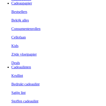
Cadeaupapier
Bestsellers
Bekijk alles
Consumentenrollen
Cellofaan
Kids
Zijde vloeipapier
Deals
Cadeaulinten
Krullint
Bedrukt cadeaulint
Satijn lint
Stoffen cadeaulint