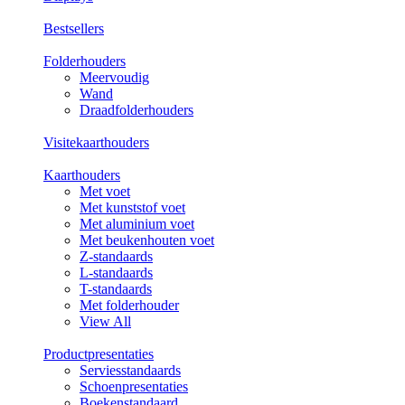
Bestsellers
Folderhouders
Meervoudig
Wand
Draadfolderhouders
Visitekaarthouders
Kaarthouders
Met voet
Met kunststof voet
Met aluminium voet
Met beukenhouten voet
Z-standaards
L-standaards
T-standaards
Met folderhouder
View All
Productpresentaties
Serviesstandaards
Schoenpresentaties
Boekenstandaard