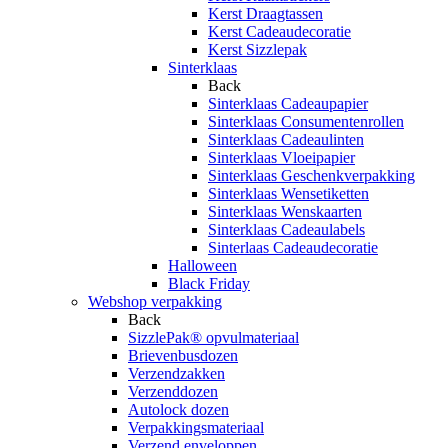
Kerst Draagtassen
Kerst Cadeaudecoratie
Kerst Sizzlepak
Sinterklaas
Back
Sinterklaas Cadeaupapier
Sinterklaas Consumentenrollen
Sinterklaas Cadeaulinten
Sinterklaas Vloeipapier
Sinterklaas Geschenkverpakking
Sinterklaas Wensetiketten
Sinterklaas Wenskaarten
Sinterklaas Cadeaulabels
Sinterlaas Cadeaudecoratie
Halloween
Black Friday
Webshop verpakking
Back
SizzlePak® opvulmateriaal
Brievenbusdozen
Verzendzakken
Verzenddozen
Autolock dozen
Verpakkingsmateriaal
Verzend enveloppen