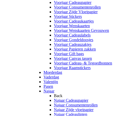
Voorjaar Cadeaupapier
Voorjaar Consumentenrollen
Voorjaar Zijde Vloeipapier
Voorjaar Stickers
Voorjaar Cadeaukaartjes
Voorjaar Wenskaarten
Voorjaar Wenskaarten Gevouwen
Voorjaar Cadeaulabels
Voorjaar Gondeldoosjes
Voorjaar Cadeauzakjes
Voorjaar Papieren zakken
Voorjaar Gift bags
Voorjaar Canvas tassen
Voorjaar Cadeau- & Tegoedbonnen
Voorjaar Raamstickers
Moederdag
Vaderdag
Valentijn
Pasen
Najaar
Back
Najaar Cadeaupapier
Najaar Consumentenrollen
Najaar Zijde vloeipapier
Najaar Cadeaulinten