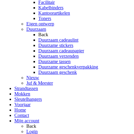
Facilitair
Kabelbinders
Kantoorartikelen
Toners
Eigen ontwerp
Duurzaam
Back
Duurzaam cadeaulint
Duurzame stickers
Duurzaam cadeaupapier
Duurzaam verzenden
Duurzame tassen
Duurzame geschenkverpakking
Duurzaam geschenk
Nieuw
Juf & Meester
Strandtassen
Mokken
Sleutelhangers
Voorjaar
Home
Contact
Mijn account
Back
Login