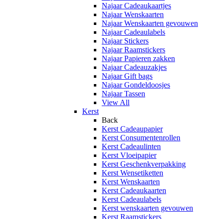
Najaar Cadeaukaartjes
Najaar Wenskaarten
Najaar Wenskaarten gevouwen
Najaar Cadeaulabels
Najaar Stickers
Najaar Raamstickers
Najaar Papieren zakken
Najaar Cadeauzakjes
Najaar Gift bags
Najaar Gondeldoosjes
Najaar Tassen
View All
Kerst
Back
Kerst Cadeaupapier
Kerst Consumentenrollen
Kerst Cadeaulinten
Kerst Vloeipapier
Kerst Geschenkverpakking
Kerst Wensetiketten
Kerst Wenskaarten
Kerst Cadeaukaarten
Kerst Cadeaulabels
Kerst wenskaarten gevouwen
Kerst Raamstickers