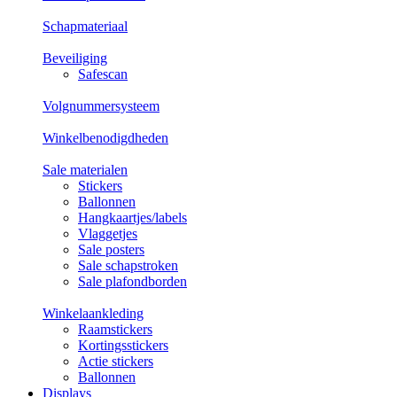
Schapmateriaal
Beveiliging
Safescan
Volgnummersysteem
Winkelbenodigdheden
Sale materialen
Stickers
Ballonnen
Hangkaartjes/labels
Vlaggetjes
Sale posters
Sale schapstroken
Sale plafondborden
Winkelaankleding
Raamstickers
Kortingsstickers
Actie stickers
Ballonnen
Displays