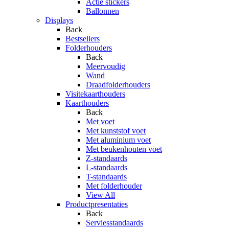
Actie stickers
Ballonnen
Displays
Back
Bestsellers
Folderhouders
Back
Meervoudig
Wand
Draadfolderhouders
Visitekaarthouders
Kaarthouders
Back
Met voet
Met kunststof voet
Met aluminium voet
Met beukenhouten voet
Z-standaards
L-standaards
T-standaards
Met folderhouder
View All
Productpresentaties
Back
Serviesstandaards