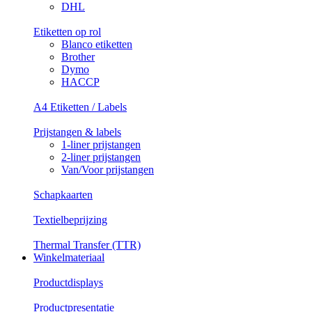
DHL
Etiketten op rol
Blanco etiketten
Brother
Dymo
HACCP
A4 Etiketten / Labels
Prijstangen & labels
1-liner prijstangen
2-liner prijstangen
Van/Voor prijstangen
Schapkaarten
Textielbeprijzing
Thermal Transfer (TTR)
Winkelmateriaal
Productdisplays
Productpresentatie