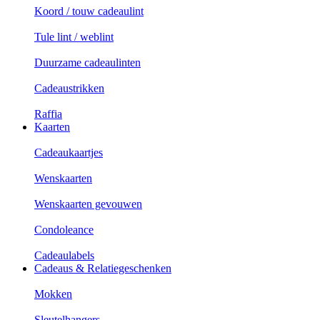
Koord / touw cadeaulint
Tule lint / weblint
Duurzame cadeaulinten
Cadeaustrikken
Raffia
Kaarten
Cadeaukaartjes
Wenskaarten
Wenskaarten gevouwen
Condoleance
Cadeaulabels
Cadeaus & Relatiegeschenken
Mokken
Sleutelhangers