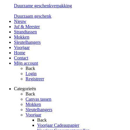
Duurzame geschenkverpakking
Duurzaam geschenk
Nieuw
Juf & Meester
Strandtassen
Mokken
Sleutelhangers
Voorjaar
Home
Contact
Mijn account
Back
Login
Registreer
Categorieën
Back
Canvas tassen
Mokken
Sleutelhangers
Voorjaar
Back
Voorjaar Cadeaupapier