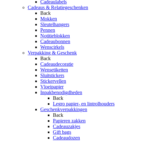
Cadeaulabels
Cadeaus & Relatiegeschenken
Back
Mokken
Sleutelhangers
Pennen
Notitieblokken
Cadeaubonnen
Wenscirkels
Verpakking & Geschenk
Back
Cadeaudecoratie
Wensetiketten
Sluitstickers
Stickervellen
Vloeipapier
Inpakbenodigdheden
Back
Legro papier- en lintrolhouders
Geschenkverpakkingen
Back
Papieren zakken
Cadeauzakjes
Gift bags
Cadeaudozen