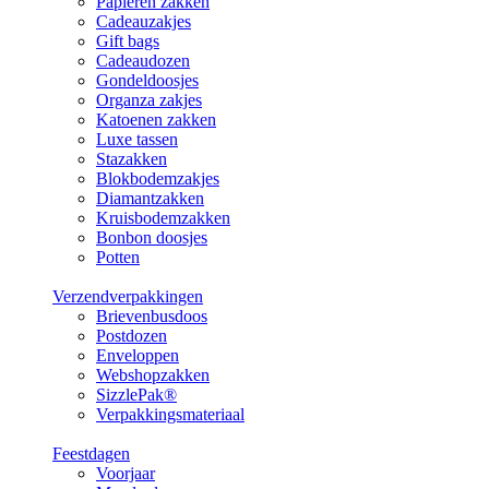
Papieren zakken
Cadeauzakjes
Gift bags
Cadeaudozen
Gondeldoosjes
Organza zakjes
Katoenen zakken
Luxe tassen
Stazakken
Blokbodemzakjes
Diamantzakken
Kruisbodemzakken
Bonbon doosjes
Potten
Verzendverpakkingen
Brievenbusdoos
Postdozen
Enveloppen
Webshopzakken
SizzlePak®
Verpakkingsmateriaal
Feestdagen
Voorjaar