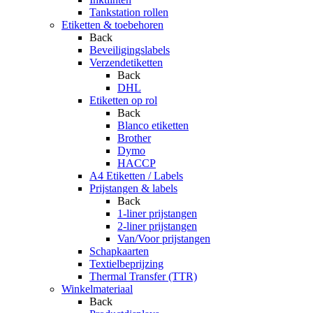
Tankstation rollen
Etiketten & toebehoren
Back
Beveiligingslabels
Verzendetiketten
Back
DHL
Etiketten op rol
Back
Blanco etiketten
Brother
Dymo
HACCP
A4 Etiketten / Labels
Prijstangen & labels
Back
1-liner prijstangen
2-liner prijstangen
Van/Voor prijstangen
Schapkaarten
Textielbeprijzing
Thermal Transfer (TTR)
Winkelmateriaal
Back