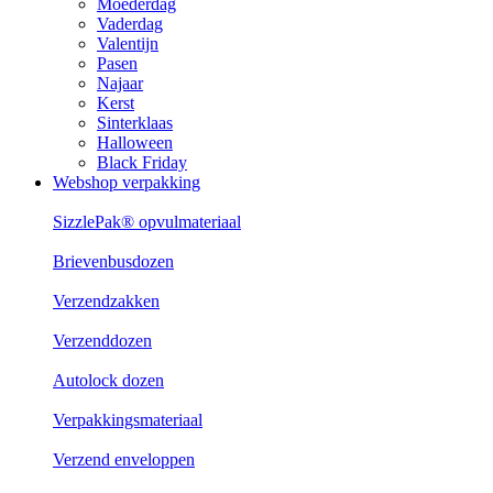
Moederdag
Vaderdag
Valentijn
Pasen
Najaar
Kerst
Sinterklaas
Halloween
Black Friday
Webshop verpakking
SizzlePak® opvulmateriaal
Brievenbusdozen
Verzendzakken
Verzenddozen
Autolock dozen
Verpakkingsmateriaal
Verzend enveloppen