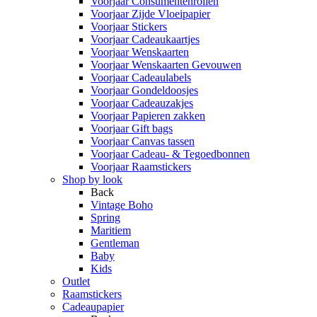
Voorjaar Consumentenrollen
Voorjaar Zijde Vloeipapier
Voorjaar Stickers
Voorjaar Cadeaukaartjes
Voorjaar Wenskaarten
Voorjaar Wenskaarten Gevouwen
Voorjaar Cadeaulabels
Voorjaar Gondeldoosjes
Voorjaar Cadeauzakjes
Voorjaar Papieren zakken
Voorjaar Gift bags
Voorjaar Canvas tassen
Voorjaar Cadeau- & Tegoedbonnen
Voorjaar Raamstickers
Shop by look
Back
Vintage Boho
Spring
Maritiem
Gentleman
Baby
Kids
Outlet
Raamstickers
Cadeaupapier