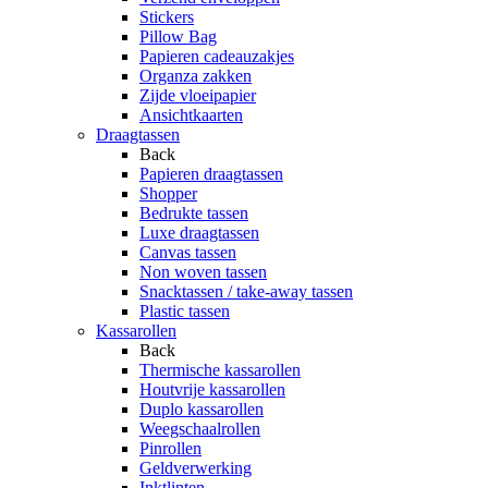
Stickers
Pillow Bag
Papieren cadeauzakjes
Organza zakken
Zijde vloeipapier
Ansichtkaarten
Draagtassen
Back
Papieren draagtassen
Shopper
Bedrukte tassen
Luxe draagtassen
Canvas tassen
Non woven tassen
Snacktassen / take-away tassen
Plastic tassen
Kassarollen
Back
Thermische kassarollen
Houtvrije kassarollen
Duplo kassarollen
Weegschaalrollen
Pinrollen
Geldverwerking
Inktlinten