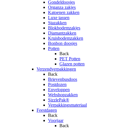
Gondeldoosjes
Organza zakjes
Katoenen zakken
Luxe tassen
Stazakken
Blokbodemzakjes
Diamantzakken
Kruisbodemzakken
Bonbon doosjes
Potten
Back
PET Potten
Glazen potten
Verzendverpakkingen
Back
Brievenbusdoos
Postdozen
Enveloppen
Webshopzakken
SizzlePak®
Verpakkingsmateriaal
Feestdagen
Back
Voorjaar
Back