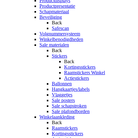
Productdisplays
Productpresentatie
Schapmateriaal
Beveiliging
Back
Safescan
Volgnummersysteem
Winkelbenodigdheden
Sale materialen
Back
Stickers
Back
Kortingsstickers
Raamstickers Winkel
Actiestickers
Ballonnen
Hangkaartjes/labels
Vlaggetjes
Sale posters
Sale schapstroken
Sale plafondborden
Winkelaankleding
Back
Raamstickers
Kortingsstickers