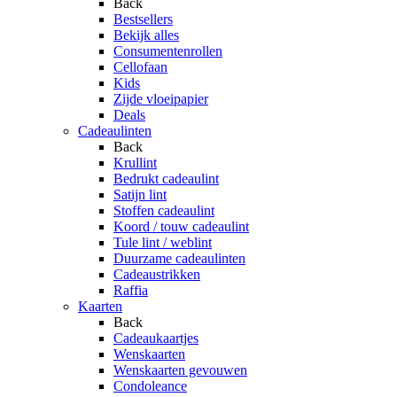
Back
Bestsellers
Bekijk alles
Consumentenrollen
Cellofaan
Kids
Zijde vloeipapier
Deals
Cadeaulinten
Back
Krullint
Bedrukt cadeaulint
Satijn lint
Stoffen cadeaulint
Koord / touw cadeaulint
Tule lint / weblint
Duurzame cadeaulinten
Cadeaustrikken
Raffia
Kaarten
Back
Cadeaukaartjes
Wenskaarten
Wenskaarten gevouwen
Condoleance