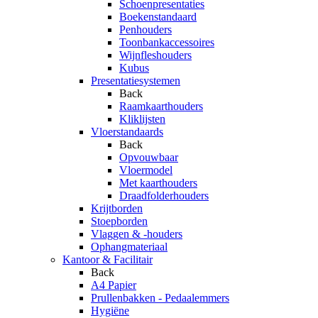
Schoenpresentaties
Boekenstandaard
Penhouders
Toonbankaccessoires
Wijnfleshouders
Kubus
Presentatiesystemen
Back
Raamkaarthouders
Kliklijsten
Vloerstandaards
Back
Opvouwbaar
Vloermodel
Met kaarthouders
Draadfolderhouders
Krijtborden
Stoepborden
Vlaggen & -houders
Ophangmateriaal
Kantoor & Facilitair
Back
A4 Papier
Prullenbakken - Pedaalemmers
Hygiëne