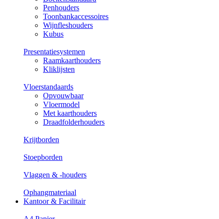
Penhouders
Toonbankaccessoires
Wijnfleshouders
Kubus
Presentatiesystemen
Raamkaarthouders
Kliklijsten
Vloerstandaards
Opvouwbaar
Vloermodel
Met kaarthouders
Draadfolderhouders
Krijtborden
Stoepborden
Vlaggen & -houders
Ophangmateriaal
Kantoor & Facilitair
A4 Papier