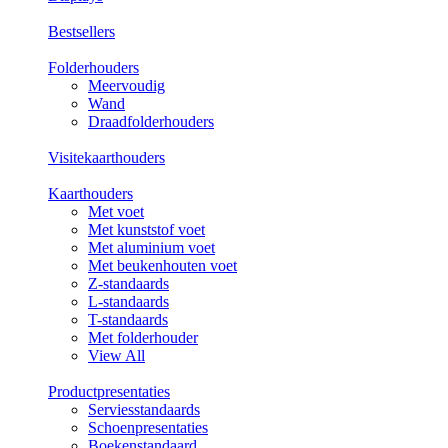
Bestsellers
Folderhouders
Meervoudig
Wand
Draadfolderhouders
Visitekaarthouders
Kaarthouders
Met voet
Met kunststof voet
Met aluminium voet
Met beukenhouten voet
Z-standaards
L-standaards
T-standaards
Met folderhouder
View All
Productpresentaties
Serviesstandaards
Schoenpresentaties
Boekenstandaard