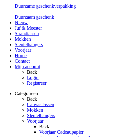
Duurzame geschenkverpakking
Duurzaam geschenk
Nieuw
Juf & Meester
Strandtassen
Mokken
Sleutelhangers
Voorjaar
Home
Contact
Mijn account
Back
Login
Registreer
Categorieën
Back
Canvas tassen
Mokken
Sleutelhangers
Voorjaar
Back
Voorjaar Cadeaupapier