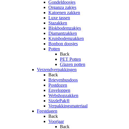
Gondeldoosjes
Organza zakjes
Katoenen zakken
Luxe tassen
Stazakken
Blokbodemzakjes
Diamantzakken
Kruisbodemzakken
Bonbon doosjes
Potten
Back
PET Potten
Glazen potten
Verzendverpakkingen
Back
Brievenbusdoos
Postdozen
Enveloppen
Webshopzakken
SizzlePak®
Verpakkingsmateriaal
Feestdagen
Back
Voorjaar
Back