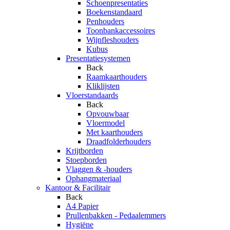
Schoenpresentaties
Boekenstandaard
Penhouders
Toonbankaccessoires
Wijnfleshouders
Kubus
Presentatiesystemen
Back
Raamkaarthouders
Kliklijsten
Vloerstandaards
Back
Opvouwbaar
Vloermodel
Met kaarthouders
Draadfolderhouders
Krijtborden
Stoepborden
Vlaggen & -houders
Ophangmateriaal
Kantoor & Facilitair
Back
A4 Papier
Prullenbakken - Pedaalemmers
Hygiëne