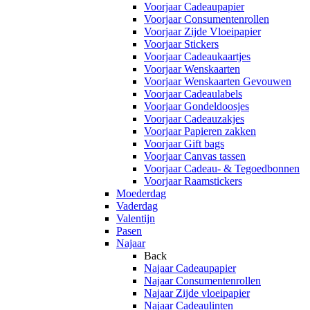
Voorjaar Cadeaupapier
Voorjaar Consumentenrollen
Voorjaar Zijde Vloeipapier
Voorjaar Stickers
Voorjaar Cadeaukaartjes
Voorjaar Wenskaarten
Voorjaar Wenskaarten Gevouwen
Voorjaar Cadeaulabels
Voorjaar Gondeldoosjes
Voorjaar Cadeauzakjes
Voorjaar Papieren zakken
Voorjaar Gift bags
Voorjaar Canvas tassen
Voorjaar Cadeau- & Tegoedbonnen
Voorjaar Raamstickers
Moederdag
Vaderdag
Valentijn
Pasen
Najaar
Back
Najaar Cadeaupapier
Najaar Consumentenrollen
Najaar Zijde vloeipapier
Najaar Cadeaulinten