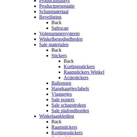
Productdisplays
Productpresentatie
Schapmateriaal
Beveiliging
Back
Safescan
Volgnummersysteem
Winkelbenodigdheden
Sale materialen
Back
Stickers
Back
Kortingsstickers
Raamstickers Winkel
Actiestickers
Ballonnen
Hangkaartjes/labels
Vlaggetjes
Sale posters
Sale schapstroken
Sale plafondborden
Winkelaankleding
Back
Raamstickers
Kortingsstickers