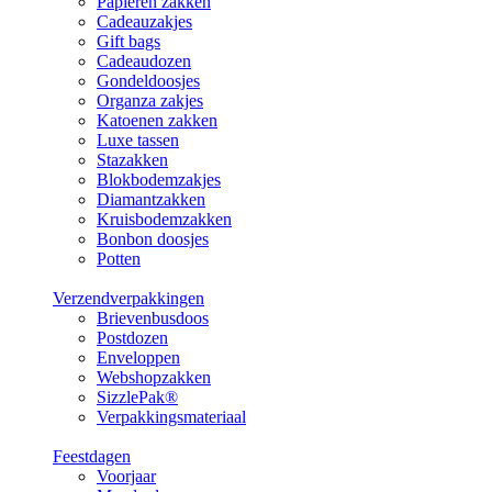
Papieren zakken
Cadeauzakjes
Gift bags
Cadeaudozen
Gondeldoosjes
Organza zakjes
Katoenen zakken
Luxe tassen
Stazakken
Blokbodemzakjes
Diamantzakken
Kruisbodemzakken
Bonbon doosjes
Potten
Verzendverpakkingen
Brievenbusdoos
Postdozen
Enveloppen
Webshopzakken
SizzlePak®
Verpakkingsmateriaal
Feestdagen
Voorjaar