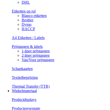
DHL
Etiketten op rol
Blanco etiketten
Brother
Dymo
HACCP
A4 Etiketten / Labels
Prijstangen & labels
1-liner prijstangen
2-liner prijstangen
Van/Voor prijstangen
Schapkaarten
Textielbeprijzing
Thermal Transfer (TTR)
Winkelmateriaal
Productdisplays
Productpresentatie