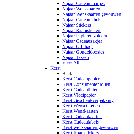
Najaar Cadeaukaartjes
Najaar Wenskaarten
Najaar Wenskaarten gevouwen
Najaar Cadeaulabels
Najaar Stickers
Najaar Raamstickers
Najaar Papieren zakken
Najaar Cadeauzakjes
Najaar Gift bags
Najaar Gondeldoosjes
Najaar Tassen
View All
Kerst
Back
Kerst Cadeaupapier
Kerst Consumentenrollen
Kerst Cadeaulinten
Kerst Vloeipapier
Kerst Geschenkverpakking
Kerst Wensetiketten
Kerst Wenskaarten
Kerst Cadeaukaarten
Kerst Cadeaulabels
Kerst wenskaarten gevouwen
Kerst Raamstickers