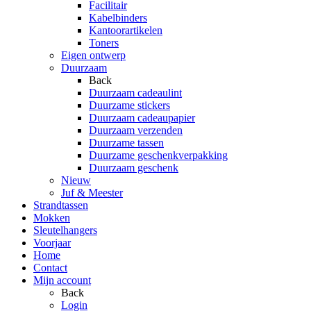
Facilitair
Kabelbinders
Kantoorartikelen
Toners
Eigen ontwerp
Duurzaam
Back
Duurzaam cadeaulint
Duurzame stickers
Duurzaam cadeaupapier
Duurzaam verzenden
Duurzame tassen
Duurzame geschenkverpakking
Duurzaam geschenk
Nieuw
Juf & Meester
Strandtassen
Mokken
Sleutelhangers
Voorjaar
Home
Contact
Mijn account
Back
Login