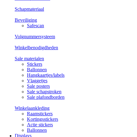
Schapmateriaal
Beveiliging
Safescan
Volgnummersysteem
Winkelbenodigdheden
Sale materialen
Stickers
Ballonnen
Hangkaartjes/labels
Vlaggetjes
Sale posters
Sale schapstroken
Sale plafondborden
Winkelaankleding
Raamstickers
Kortingsstickers
Actie stickers
Ballonnen
Displays