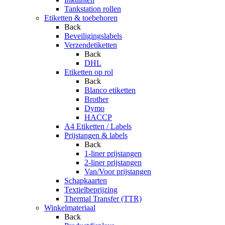
Tankstation rollen
Etiketten & toebehoren
Back
Beveiligingslabels
Verzendetiketten
Back
DHL
Etiketten op rol
Back
Blanco etiketten
Brother
Dymo
HACCP
A4 Etiketten / Labels
Prijstangen & labels
Back
1-liner prijstangen
2-liner prijstangen
Van/Voor prijstangen
Schapkaarten
Textielbeprijzing
Thermal Transfer (TTR)
Winkelmateriaal
Back