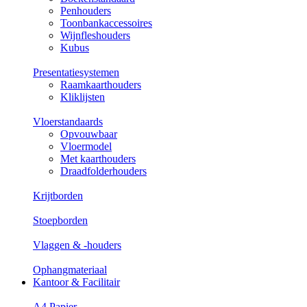
Penhouders
Toonbankaccessoires
Wijnfleshouders
Kubus
Presentatiesystemen
Raamkaarthouders
Kliklijsten
Vloerstandaards
Opvouwbaar
Vloermodel
Met kaarthouders
Draadfolderhouders
Krijtborden
Stoepborden
Vlaggen & -houders
Ophangmateriaal
Kantoor & Facilitair
A4 Papier