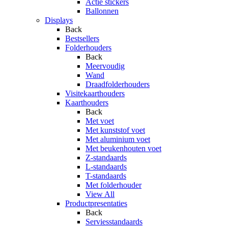
Actie stickers
Ballonnen
Displays
Back
Bestsellers
Folderhouders
Back
Meervoudig
Wand
Draadfolderhouders
Visitekaarthouders
Kaarthouders
Back
Met voet
Met kunststof voet
Met aluminium voet
Met beukenhouten voet
Z-standaards
L-standaards
T-standaards
Met folderhouder
View All
Productpresentaties
Back
Serviesstandaards