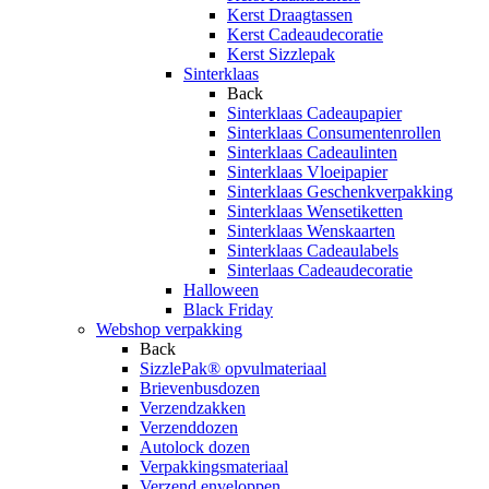
Kerst Draagtassen
Kerst Cadeaudecoratie
Kerst Sizzlepak
Sinterklaas
Back
Sinterklaas Cadeaupapier
Sinterklaas Consumentenrollen
Sinterklaas Cadeaulinten
Sinterklaas Vloeipapier
Sinterklaas Geschenkverpakking
Sinterklaas Wensetiketten
Sinterklaas Wenskaarten
Sinterklaas Cadeaulabels
Sinterlaas Cadeaudecoratie
Halloween
Black Friday
Webshop verpakking
Back
SizzlePak® opvulmateriaal
Brievenbusdozen
Verzendzakken
Verzenddozen
Autolock dozen
Verpakkingsmateriaal
Verzend enveloppen