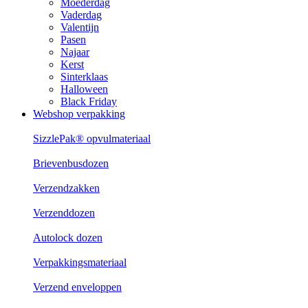
Moederdag
Vaderdag
Valentijn
Pasen
Najaar
Kerst
Sinterklaas
Halloween
Black Friday
Webshop verpakking
SizzlePak® opvulmateriaal
Brievenbusdozen
Verzendzakken
Verzenddozen
Autolock dozen
Verpakkingsmateriaal
Verzend enveloppen