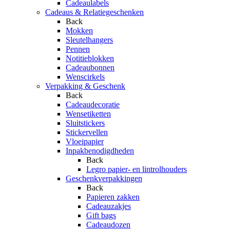
Cadeaulabels
Cadeaus & Relatiegeschenken
Back
Mokken
Sleutelhangers
Pennen
Notitieblokken
Cadeaubonnen
Wenscirkels
Verpakking & Geschenk
Back
Cadeaudecoratie
Wensetiketten
Sluitstickers
Stickervellen
Vloeipapier
Inpakbenodigdheden
Back
Legro papier- en lintrolhouders
Geschenkverpakkingen
Back
Papieren zakken
Cadeauzakjes
Gift bags
Cadeaudozen