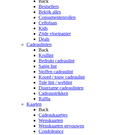
Back
Bestsellers
Bekijk alles
Consumentenrollen
Cellofaan
Kids
Zijde vloeipapier
Deals
Cadeaulinten
Back
Krullint
Bedrukt cadeaulint
Satijn lint
Stoffen cadeaulint
Koord / touw cadeaulint
Tule lint / weblint
Duurzame cadeaulinten
Cadeaustrikken
Raffia
Kaarten
Back
Cadeaukaartjes
Wenskaarten
Wenskaarten gevouwen
Condoleance