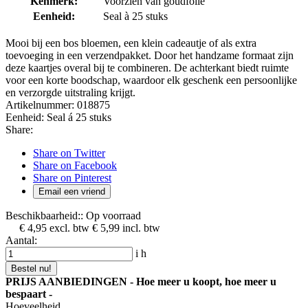
Kenmerk:
Voorzien van goudfolie
Eenheid:
Seal à 25 stuks
Mooi bij een bos bloemen, een klein cadeautje of als extra
toevoeging in een verzendpakket. Door het handzame formaat zijn
deze kaartjes overal bij te combineren. De achterkant biedt ruimte
voor een korte boodschap, waardoor elk geschenk een persoonlijke
en verzorgde uitstraling krijgt.
Artikelnummer:
018875
Eenheid:
Seal á 25 stuks
Share:
Share on Twitter
Share on Facebook
Share on Pinterest
Email een vriend
Beschikbaarheid::
Op voorraad
€ 4,95
excl. btw
€ 5,99
incl. btw
Aantal:
i
h
Bestel nu!
PRIJS AANBIEDINGEN - Hoe meer u koopt, hoe meer u
bespaart -
Hoeveelheid