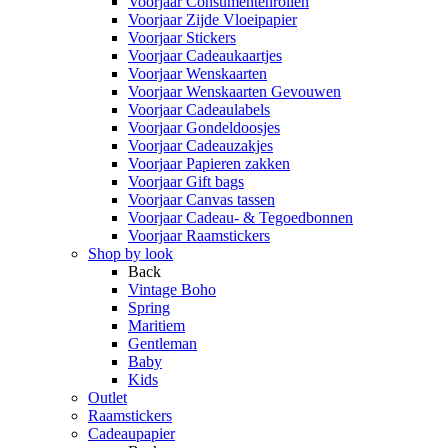
Voorjaar Consumentenrollen
Voorjaar Zijde Vloeipapier
Voorjaar Stickers
Voorjaar Cadeaukaartjes
Voorjaar Wenskaarten
Voorjaar Wenskaarten Gevouwen
Voorjaar Cadeaulabels
Voorjaar Gondeldoosjes
Voorjaar Cadeauzakjes
Voorjaar Papieren zakken
Voorjaar Gift bags
Voorjaar Canvas tassen
Voorjaar Cadeau- & Tegoedbonnen
Voorjaar Raamstickers
Shop by look
Back
Vintage Boho
Spring
Maritiem
Gentleman
Baby
Kids
Outlet
Raamstickers
Cadeaupapier