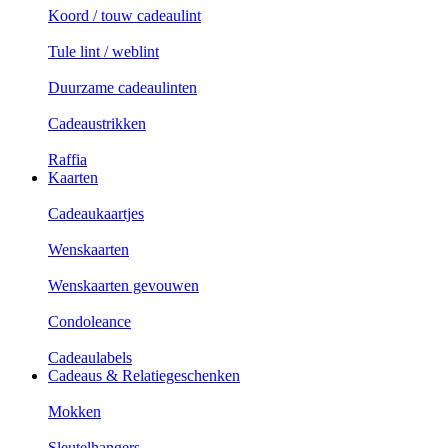
Koord / touw cadeaulint
Tule lint / weblint
Duurzame cadeaulinten
Cadeaustrikken
Raffia
Kaarten
Cadeaukaartjes
Wenskaarten
Wenskaarten gevouwen
Condoleance
Cadeaulabels
Cadeaus & Relatiegeschenken
Mokken
Sleutelhangers