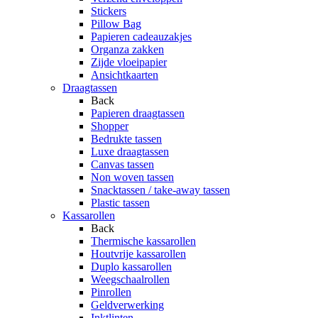
Stickers
Pillow Bag
Papieren cadeauzakjes
Organza zakken
Zijde vloeipapier
Ansichtkaarten
Draagtassen
Back
Papieren draagtassen
Shopper
Bedrukte tassen
Luxe draagtassen
Canvas tassen
Non woven tassen
Snacktassen / take-away tassen
Plastic tassen
Kassarollen
Back
Thermische kassarollen
Houtvrije kassarollen
Duplo kassarollen
Weegschaalrollen
Pinrollen
Geldverwerking
Inktlinten