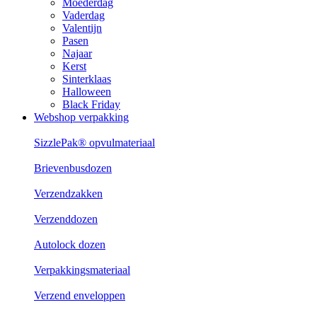
Moederdag
Vaderdag
Valentijn
Pasen
Najaar
Kerst
Sinterklaas
Halloween
Black Friday
Webshop verpakking
SizzlePak® opvulmateriaal
Brievenbusdozen
Verzendzakken
Verzenddozen
Autolock dozen
Verpakkingsmateriaal
Verzend enveloppen