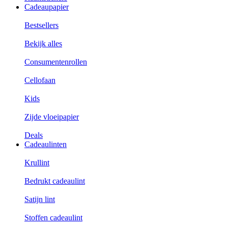
Cadeaupapier
Bestsellers
Bekijk alles
Consumentenrollen
Cellofaan
Kids
Zijde vloeipapier
Deals
Cadeaulinten
Krullint
Bedrukt cadeaulint
Satijn lint
Stoffen cadeaulint