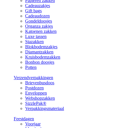
Papieren zakken
Cadeauzakjes
Gift bags
Cadeaudozen
Gondeldoosjes
Organza zakjes
Katoenen zakken
Luxe tassen
Stazakken
Blokbodemzakjes
Diamantzakken
Kruisbodemzakken
Bonbon doosjes
Potten
Verzendverpakkingen
Brievenbusdoos
Postdozen
Enveloppen
Webshopzakken
SizzlePak®
Verpakkingsmateriaal
Feestdagen
Voorjaar