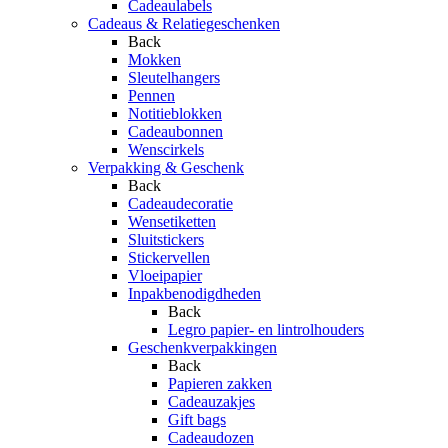
Cadeaulabels
Cadeaus & Relatiegeschenken
Back
Mokken
Sleutelhangers
Pennen
Notitieblokken
Cadeaubonnen
Wenscirkels
Verpakking & Geschenk
Back
Cadeaudecoratie
Wensetiketten
Sluitstickers
Stickervellen
Vloeipapier
Inpakbenodigdheden
Back
Legro papier- en lintrolhouders
Geschenkverpakkingen
Back
Papieren zakken
Cadeauzakjes
Gift bags
Cadeaudozen