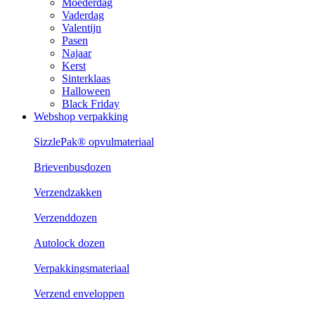
Moederdag
Vaderdag
Valentijn
Pasen
Najaar
Kerst
Sinterklaas
Halloween
Black Friday
Webshop verpakking
SizzlePak® opvulmateriaal
Brievenbusdozen
Verzendzakken
Verzenddozen
Autolock dozen
Verpakkingsmateriaal
Verzend enveloppen