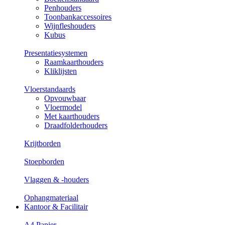
Penhouders
Toonbankaccessoires
Wijnfleshouders
Kubus
Presentatiesystemen
Raamkaarthouders
Kliklijsten
Vloerstandaards
Opvouwbaar
Vloermodel
Met kaarthouders
Draadfolderhouders
Krijtborden
Stoepborden
Vlaggen & -houders
Ophangmateriaal
Kantoor & Facilitair
A4 Papier