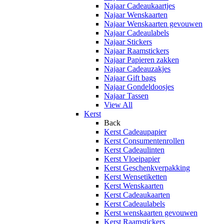
Najaar Cadeaukaartjes
Najaar Wenskaarten
Najaar Wenskaarten gevouwen
Najaar Cadeaulabels
Najaar Stickers
Najaar Raamstickers
Najaar Papieren zakken
Najaar Cadeauzakjes
Najaar Gift bags
Najaar Gondeldoosjes
Najaar Tassen
View All
Kerst
Back
Kerst Cadeaupapier
Kerst Consumentenrollen
Kerst Cadeaulinten
Kerst Vloeipapier
Kerst Geschenkverpakking
Kerst Wensetiketten
Kerst Wenskaarten
Kerst Cadeaukaarten
Kerst Cadeaulabels
Kerst wenskaarten gevouwen
Kerst Raamstickers