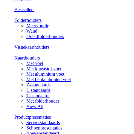
Bestsellers
Folderhouders
Meervoudig
Wand
Draadfolderhouders
Visitekaarthouders
Kaarthouders
Met voet
Met kunststof voet
Met aluminium voet
Met beukenhouten voet
Z-standaards
L-standaards
T-standaards
Met folderhouder
View All
Productpresentaties
Serviesstandaards
Schoenpresentaties
Boekenstandaard