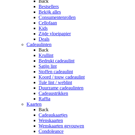
Back
Bestsellers
Bekijk alles
Consumentenrollen
Cellofaan
Kids
Zijde vloeipapier
Deals
Cadeaulinten
Back
Krullint
Bedrukt cadeaulint
Satijn lint
Stoffen cadeaulint
Koord / touw cadeaulint
Tule lint / weblint
Duurzame cadeaulinten
Cadeaustrikken
Raffia
Kaarten
Back
Cadeaukaartjes
Wenskaarten
Wenskaarten gevouwen
Condoleance