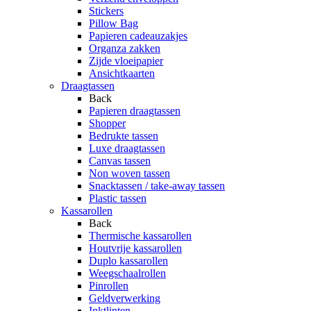
Stickers
Pillow Bag
Papieren cadeauzakjes
Organza zakken
Zijde vloeipapier
Ansichtkaarten
Draagtassen
Back
Papieren draagtassen
Shopper
Bedrukte tassen
Luxe draagtassen
Canvas tassen
Non woven tassen
Snacktassen / take-away tassen
Plastic tassen
Kassarollen
Back
Thermische kassarollen
Houtvrije kassarollen
Duplo kassarollen
Weegschaalrollen
Pinrollen
Geldverwerking
Inktlinten