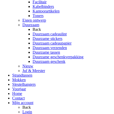
Facilitair
Kabelbinders
Kantoorartikelen
Toners
Eigen ontwerp
Duurzaam
Back
Duurzaam cadeaulint
Duurzame stickers
Duurzaam cadeaupapier
Duurzaam verzenden
Duurzame tassen
Duurzame geschenkverpakking
Duurzaam geschenk
Nieuw
Juf & Meester
Strandtassen
Mokken
Sleutelhangers
Voorjaar
Home
Contact
Mijn account
Back
Login