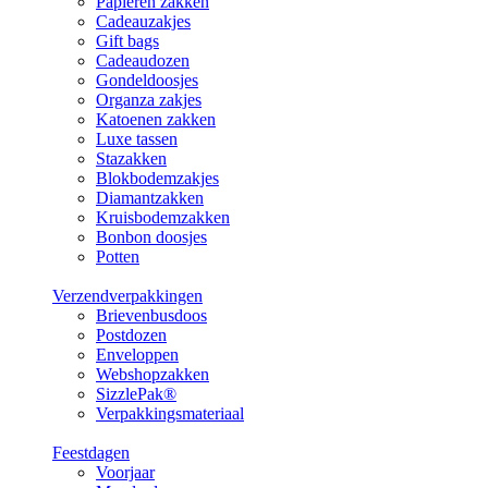
Papieren zakken
Cadeauzakjes
Gift bags
Cadeaudozen
Gondeldoosjes
Organza zakjes
Katoenen zakken
Luxe tassen
Stazakken
Blokbodemzakjes
Diamantzakken
Kruisbodemzakken
Bonbon doosjes
Potten
Verzendverpakkingen
Brievenbusdoos
Postdozen
Enveloppen
Webshopzakken
SizzlePak®
Verpakkingsmateriaal
Feestdagen
Voorjaar