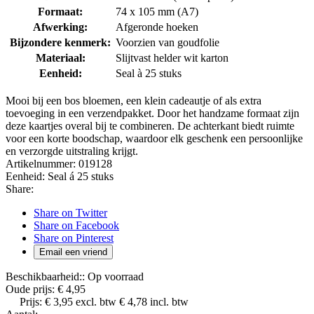
Formaat:
74 x 105 mm (A7)
Afwerking:
Afgeronde hoeken
Bijzondere kenmerk:
Voorzien van goudfolie
Materiaal:
Slijtvast helder wit karton
Eenheid:
Seal à 25 stuks
Mooi bij een bos bloemen, een klein cadeautje of als extra
toevoeging in een verzendpakket. Door het handzame formaat zijn
deze kaartjes overal bij te combineren. De achterkant biedt ruimte
voor een korte boodschap, waardoor elk geschenk een persoonlijke
en verzorgde uitstraling krijgt.
Artikelnummer:
019128
Eenheid:
Seal á 25 stuks
Share:
Share on Twitter
Share on Facebook
Share on Pinterest
Email een vriend
Beschikbaarheid::
Op voorraad
Oude prijs:
€ 4,95
Prijs:
€ 3,95
excl. btw
€ 4,78
incl. btw