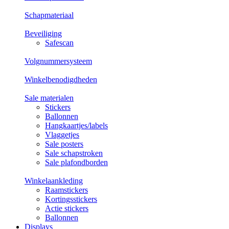
Schapmateriaal
Beveiliging
Safescan
Volgnummersysteem
Winkelbenodigdheden
Sale materialen
Stickers
Ballonnen
Hangkaartjes/labels
Vlaggetjes
Sale posters
Sale schapstroken
Sale plafondborden
Winkelaankleding
Raamstickers
Kortingsstickers
Actie stickers
Ballonnen
Displays