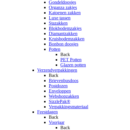
Gondeldoosjes
Organza zakjes
Katoenen zakken
Luxe tassen
Stazakken
Blokbodemzakjes
Diamantzakken
Kruisbodemzakken
Bonbon doosjes
Potten
Back
PET Potten
Glazen potten
Verzendverpakkingen
Back
Brievenbusdoos
Postdozen
Enveloppen
Webshopzakken
SizzlePak®
Verpakkingsmateriaal
Feestdagen
Back
Voorjaar
Back