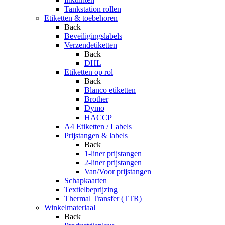
Tankstation rollen
Etiketten & toebehoren
Back
Beveiligingslabels
Verzendetiketten
Back
DHL
Etiketten op rol
Back
Blanco etiketten
Brother
Dymo
HACCP
A4 Etiketten / Labels
Prijstangen & labels
Back
1-liner prijstangen
2-liner prijstangen
Van/Voor prijstangen
Schapkaarten
Textielbeprijzing
Thermal Transfer (TTR)
Winkelmateriaal
Back