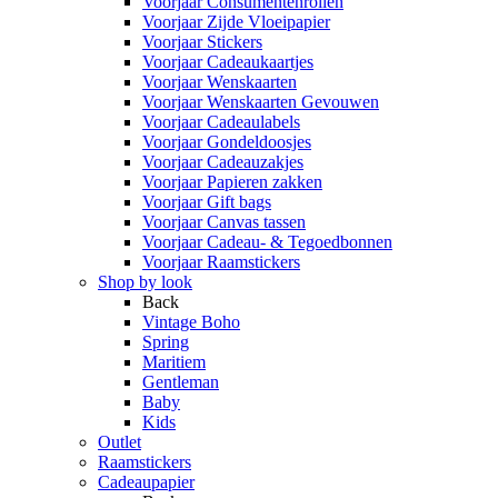
Voorjaar Consumentenrollen
Voorjaar Zijde Vloeipapier
Voorjaar Stickers
Voorjaar Cadeaukaartjes
Voorjaar Wenskaarten
Voorjaar Wenskaarten Gevouwen
Voorjaar Cadeaulabels
Voorjaar Gondeldoosjes
Voorjaar Cadeauzakjes
Voorjaar Papieren zakken
Voorjaar Gift bags
Voorjaar Canvas tassen
Voorjaar Cadeau- & Tegoedbonnen
Voorjaar Raamstickers
Shop by look
Back
Vintage Boho
Spring
Maritiem
Gentleman
Baby
Kids
Outlet
Raamstickers
Cadeaupapier