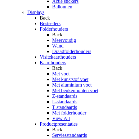
Actie stickers
Ballonnen
Displays
Back
Bestsellers
Folderhouders
Back
Meervoudig
Wand
Draadfolderhouders
Visitekaarthouders
Kaarthouders
Back
Met voet
Met kunststof voet
Met aluminium voet
Met beukenhouten voet
Z-standaards
L-standaards
T-standaards
Met folderhouder
View All
Productpresentaties
Back
Serviesstandaards