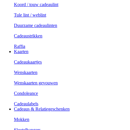
Koord / touw cadeaulint
Tule lint / weblint
Duurzame cadeaulinten
Cadeaustrikken
Raffia
Kaarten
Cadeaukaartjes
Wenskaarten
Wenskaarten gevouwen
Condoleance
Cadeaulabels
Cadeaus & Relatiegeschenken
Mokken
Sleutelhangers