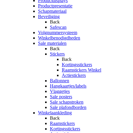
Productdisplays
Productpresentatie
Schapmateriaal
Beveiliging
Back
Safescan
Volgnummersysteem
Winkelbenodigdheden
Sale materialen
Back
Stickers
Back
Kortingsstickers
Raamstickers Winkel
Actiestickers
Ballonnen
Hangkaartjes/labels
Vlaggetjes
Sale posters
Sale schapstroken
Sale plafondborden
Winkelaankleding
Back
Raamstickers
Kortingsstickers