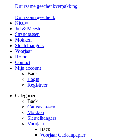
Duurzame geschenkverpakking
Duurzaam geschenk
Nieuw
Juf & Meester
Strandtassen
Mokken
Sleutelhangers
Voorjaar
Home
Contact
Mijn account
Back
Login
Registreer
Categorieën
Back
Canvas tassen
Mokken
Sleutelhangers
Voorjaar
Back
Voorjaar Cadeaupapier