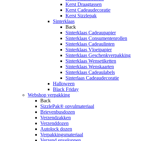
Kerst Draagtassen
Kerst Cadeaudecoratie
Kerst Sizzlepak
Sinterklaas
Back
Sinterklaas Cadeaupapier
Sinterklaas Consumentenrollen
Sinterklaas Cadeaulinten
Sinterklaas Vloeipapier
Sinterklaas Geschenkverpakking
Sinterklaas Wensetiketten
Sinterklaas Wenskaarten
Sinterklaas Cadeaulabels
Sinterlaas Cadeaudecoratie
Halloween
Black Friday
Webshop verpakking
Back
SizzlePak® opvulmateriaal
Brievenbusdozen
Verzendzakken
Verzenddozen
Autolock dozen
Verpakkingsmateriaal
Verzend enveloppen