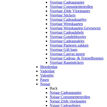
Voorjaar Cadeaupapier
Voorjaar Consumentenrollen
Voorjaar Zijde Vloeipapier
Voorjaar Stickers
Voorjaar Cadeaukaartjes
Voorjaar Wenskaarten
Voorjaar Wenskaarten Gevouwen
Voorjaar Cadeaulabels
Voorjaar Gondeldoosjes
Voorjaar Cadeauzakjes
Voorjaar Papieren zakken
Voorjaar Gift bags
Voorjaar Canvas tassen
Voorjaar Cadeau- & Tegoedbonnen
Voorjaar Raamstickers
Moederdag
Vaderdag
Valentijn
Pasen
Najaar
Back
Najaar Cadeaupapier
Najaar Consumentenrollen
Najaar Zijde vloeipapier
Najaar Cadeaulinten