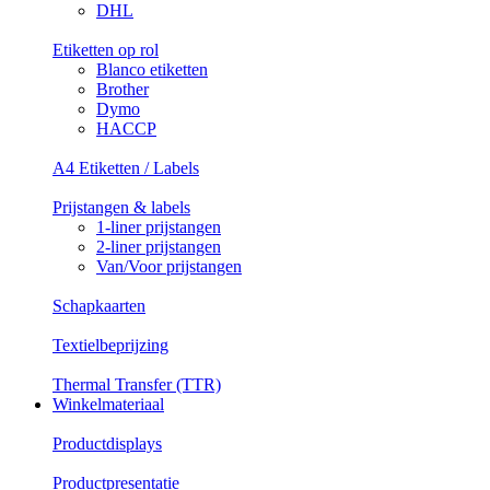
DHL
Etiketten op rol
Blanco etiketten
Brother
Dymo
HACCP
A4 Etiketten / Labels
Prijstangen & labels
1-liner prijstangen
2-liner prijstangen
Van/Voor prijstangen
Schapkaarten
Textielbeprijzing
Thermal Transfer (TTR)
Winkelmateriaal
Productdisplays
Productpresentatie