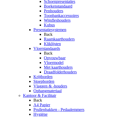
Schoenpresentaties
Boekenstandaard
Penhouders
Toonbankaccessoires
Wijnfleshouders
Kubus
Presentatiesystemen
Back
Raamkaarthouders
Kliklijsten
Vloerstandaards
Back
Opvouwbaar
Vloermodel
Met kaarthouders
Draadfolderhouders
Krijtborden
Stoepborden
Vlaggen & -houders
Ophangmateriaal
Kantoor & Facilitair
Back
A4 Papier
Prullenbakken - Pedaalemmers
Hygiëne