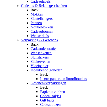
Cadeaulabels
Cadeaus & Relatiegeschenken
Back
Mokken
Sleutelhangers
Pennen
Notitieblokken
Cadeaubonnen
Wenscirkels
Verpakking & Geschenk
Back
Cadeaudecoratie
Wensetiketten
Sluitstickers
Stickervellen
Vloeipapier
Inpakbenodigdheden
Back
Legro papier- en lintrolhouders
Geschenkverpakkingen
Back
Papieren zakken
Cadeauzakjes
Gift bags
Cadeaudozen