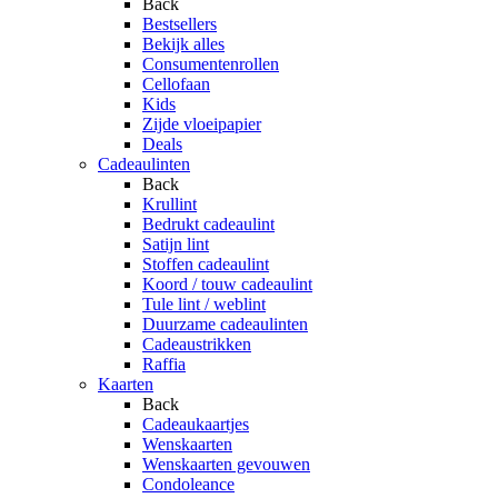
Back
Bestsellers
Bekijk alles
Consumentenrollen
Cellofaan
Kids
Zijde vloeipapier
Deals
Cadeaulinten
Back
Krullint
Bedrukt cadeaulint
Satijn lint
Stoffen cadeaulint
Koord / touw cadeaulint
Tule lint / weblint
Duurzame cadeaulinten
Cadeaustrikken
Raffia
Kaarten
Back
Cadeaukaartjes
Wenskaarten
Wenskaarten gevouwen
Condoleance