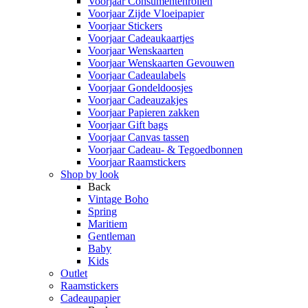
Voorjaar Consumentenrollen
Voorjaar Zijde Vloeipapier
Voorjaar Stickers
Voorjaar Cadeaukaartjes
Voorjaar Wenskaarten
Voorjaar Wenskaarten Gevouwen
Voorjaar Cadeaulabels
Voorjaar Gondeldoosjes
Voorjaar Cadeauzakjes
Voorjaar Papieren zakken
Voorjaar Gift bags
Voorjaar Canvas tassen
Voorjaar Cadeau- & Tegoedbonnen
Voorjaar Raamstickers
Shop by look
Back
Vintage Boho
Spring
Maritiem
Gentleman
Baby
Kids
Outlet
Raamstickers
Cadeaupapier