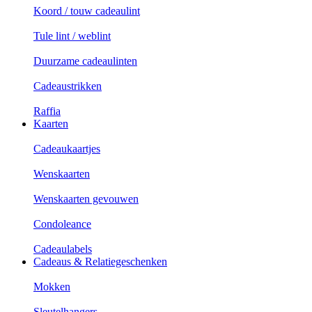
Koord / touw cadeaulint
Tule lint / weblint
Duurzame cadeaulinten
Cadeaustrikken
Raffia
Kaarten
Cadeaukaartjes
Wenskaarten
Wenskaarten gevouwen
Condoleance
Cadeaulabels
Cadeaus & Relatiegeschenken
Mokken
Sleutelhangers