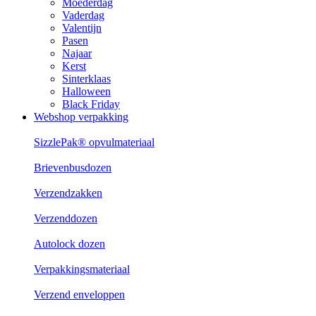
Moederdag
Vaderdag
Valentijn
Pasen
Najaar
Kerst
Sinterklaas
Halloween
Black Friday
Webshop verpakking
SizzlePak® opvulmateriaal
Brievenbusdozen
Verzendzakken
Verzenddozen
Autolock dozen
Verpakkingsmateriaal
Verzend enveloppen