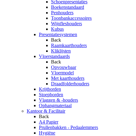
Schoenpresentaties
Boekenstandaard
Penhouders
Toonbankaccessoires
Wijnfleshouders
Kubus
Presentatiesystemen
Back
Raamkaarthouders
Kliklijsten
Vloerstandaards
Back
Opvouwbaar
Vloermodel
Met kaarthouders
Draadfolderhouders
Krijtborden
Stoepborden
Vlaggen & -houders
Ophangmateriaal
Kantoor & Facilitair
Back
A4 Papier
Prullenbakken - Pedaalemmers
Hygiëne