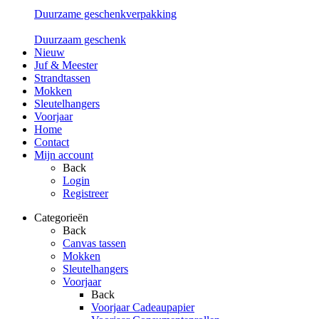
Duurzame geschenkverpakking
Duurzaam geschenk
Nieuw
Juf & Meester
Strandtassen
Mokken
Sleutelhangers
Voorjaar
Home
Contact
Mijn account
Back
Login
Registreer
Categorieën
Back
Canvas tassen
Mokken
Sleutelhangers
Voorjaar
Back
Voorjaar Cadeaupapier