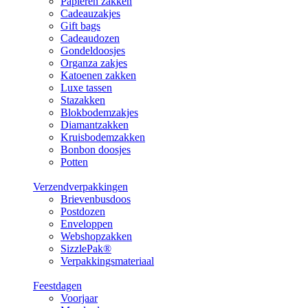
Papieren zakken
Cadeauzakjes
Gift bags
Cadeaudozen
Gondeldoosjes
Organza zakjes
Katoenen zakken
Luxe tassen
Stazakken
Blokbodemzakjes
Diamantzakken
Kruisbodemzakken
Bonbon doosjes
Potten
Verzendverpakkingen
Brievenbusdoos
Postdozen
Enveloppen
Webshopzakken
SizzlePak®
Verpakkingsmateriaal
Feestdagen
Voorjaar