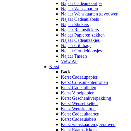
Najaar Cadeaukaartjes
Najaar Wenskaarten
Najaar Wenskaarten gevouwen
Najaar Cadeaulabels
Najaar Stickers
Najaar Raamstickers
Najaar Papieren zakken
Najaar Cadeauzakjes
Najaar Gift bags
Najaar Gondeldoosjes
Najaar Tassen
View All
Kerst
Back
Kerst Cadeaupapier
Kerst Consumentenrollen
Kerst Cadeaulinten
Kerst Vloeipapier
Kerst Geschenkverpakking
Kerst Wensetiketten
Kerst Wenskaarten
Kerst Cadeaukaarten
Kerst Cadeaulabels
Kerst wenskaarten gevouwen
Kerst Raamstickers