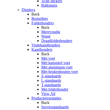
Actie stickers
Ballonnen
Displays
Back
Bestsellers
Folderhouders
Back
Meervoudig
Wand
Draadfolderhouders
Visitekaarthouders
Kaarthouders
Back
Met voet
Met kunststof voet
Met aluminium voet
Met beukenhouten voet
Z-standaards
L-standaards
T-standaards
Met folderhouder
View All
Productpresentaties
Back
Serviesstandaards