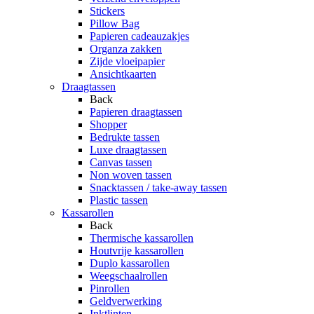
Stickers
Pillow Bag
Papieren cadeauzakjes
Organza zakken
Zijde vloeipapier
Ansichtkaarten
Draagtassen
Back
Papieren draagtassen
Shopper
Bedrukte tassen
Luxe draagtassen
Canvas tassen
Non woven tassen
Snacktassen / take-away tassen
Plastic tassen
Kassarollen
Back
Thermische kassarollen
Houtvrije kassarollen
Duplo kassarollen
Weegschaalrollen
Pinrollen
Geldverwerking
Inktlinten