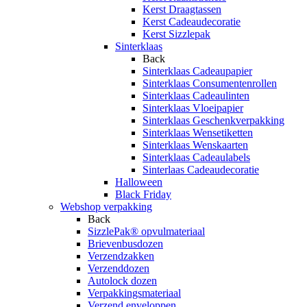
Kerst Draagtassen
Kerst Cadeaudecoratie
Kerst Sizzlepak
Sinterklaas
Back
Sinterklaas Cadeaupapier
Sinterklaas Consumentenrollen
Sinterklaas Cadeaulinten
Sinterklaas Vloeipapier
Sinterklaas Geschenkverpakking
Sinterklaas Wensetiketten
Sinterklaas Wenskaarten
Sinterklaas Cadeaulabels
Sinterlaas Cadeaudecoratie
Halloween
Black Friday
Webshop verpakking
Back
SizzlePak® opvulmateriaal
Brievenbusdozen
Verzendzakken
Verzenddozen
Autolock dozen
Verpakkingsmateriaal
Verzend enveloppen