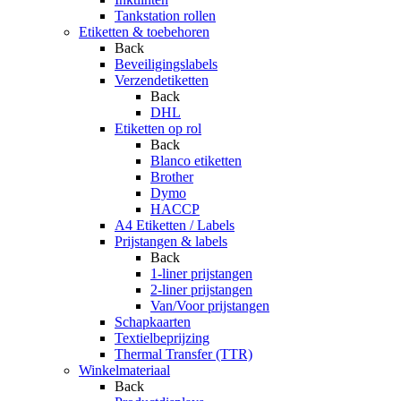
Tankstation rollen
Etiketten & toebehoren
Back
Beveiligingslabels
Verzendetiketten
Back
DHL
Etiketten op rol
Back
Blanco etiketten
Brother
Dymo
HACCP
A4 Etiketten / Labels
Prijstangen & labels
Back
1-liner prijstangen
2-liner prijstangen
Van/Voor prijstangen
Schapkaarten
Textielbeprijzing
Thermal Transfer (TTR)
Winkelmateriaal
Back