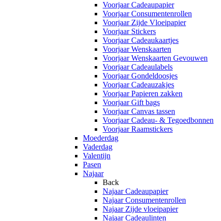
Voorjaar Cadeaupapier
Voorjaar Consumentenrollen
Voorjaar Zijde Vloeipapier
Voorjaar Stickers
Voorjaar Cadeaukaartjes
Voorjaar Wenskaarten
Voorjaar Wenskaarten Gevouwen
Voorjaar Cadeaulabels
Voorjaar Gondeldoosjes
Voorjaar Cadeauzakjes
Voorjaar Papieren zakken
Voorjaar Gift bags
Voorjaar Canvas tassen
Voorjaar Cadeau- & Tegoedbonnen
Voorjaar Raamstickers
Moederdag
Vaderdag
Valentijn
Pasen
Najaar
Back
Najaar Cadeaupapier
Najaar Consumentenrollen
Najaar Zijde vloeipapier
Najaar Cadeaulinten