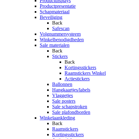
Productdisplays
Productpresentatie
Schapmateriaal
Beveiliging
Back
Safescan
Volgnummersysteem
Winkelbenodigdheden
Sale materialen
Back
Stickers
Back
Kortingsstickers
Raamstickers Winkel
Actiestickers
Ballonnen
Hangkaartjes/labels
Vlaggetjes
Sale posters
Sale schapstroken
Sale plafondborden
Winkelaankleding
Back
Raamstickers
Kortingsstickers