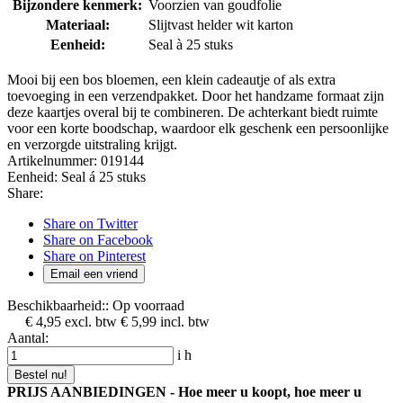
Bijzondere kenmerk:
Voorzien van goudfolie
Materiaal:
Slijtvast helder wit karton
Eenheid:
Seal à 25 stuks
Mooi bij een bos bloemen, een klein cadeautje of als extra
toevoeging in een verzendpakket. Door het handzame formaat zijn
deze kaartjes overal bij te combineren. De achterkant biedt ruimte
voor een korte boodschap, waardoor elk geschenk een persoonlijke
en verzorgde uitstraling krijgt.
Artikelnummer:
019144
Eenheid:
Seal á 25 stuks
Share:
Share on Twitter
Share on Facebook
Share on Pinterest
Email een vriend
Beschikbaarheid::
Op voorraad
€ 4,95
excl. btw
€ 5,99
incl. btw
Aantal:
i
h
Bestel nu!
PRIJS AANBIEDINGEN - Hoe meer u koopt, hoe meer u