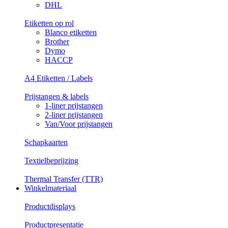
DHL
Etiketten op rol
Blanco etiketten
Brother
Dymo
HACCP
A4 Etiketten / Labels
Prijstangen & labels
1-liner prijstangen
2-liner prijstangen
Van/Voor prijstangen
Schapkaarten
Textielbeprijzing
Thermal Transfer (TTR)
Winkelmateriaal
Productdisplays
Productpresentatie