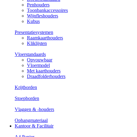
Penhouders
Toonbankaccessoires
Wijnfleshouders
Kubus
Presentatiesystemen
Raamkaarthouders
Kliklijsten
Vloerstandaards
Opvouwbaar
Vloermodel
Met kaarthouders
Draadfolderhouders
Krijtborden
Stoepborden
Vlaggen & -houders
Ophangmateriaal
Kantoor & Facilitair
A4 Papier