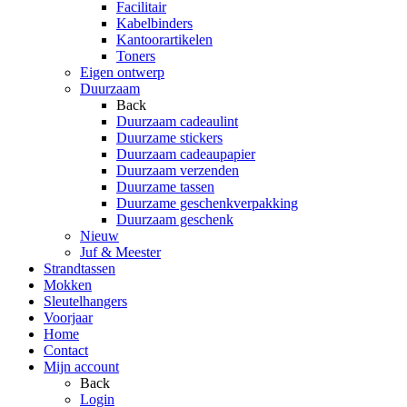
Facilitair
Kabelbinders
Kantoorartikelen
Toners
Eigen ontwerp
Duurzaam
Back
Duurzaam cadeaulint
Duurzame stickers
Duurzaam cadeaupapier
Duurzaam verzenden
Duurzame tassen
Duurzame geschenkverpakking
Duurzaam geschenk
Nieuw
Juf & Meester
Strandtassen
Mokken
Sleutelhangers
Voorjaar
Home
Contact
Mijn account
Back
Login