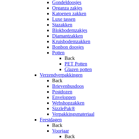
Gondeldoosjes
Organza zakjes
Katoenen zakken
Luxe tassen
Stazakken
Blokbodemzakjes
Diamantzakken
Kruisbodemzakken
Bonbon doosjes
Potten
Back
PET Potten
Glazen potten
Verzendverpakkingen
Back
Brievenbusdoos
Postdozen
Enveloppen
Webshopzakken
SizzlePak®
Verpakkingsmateriaal
Feestdagen
Back
Voorjaar
Back