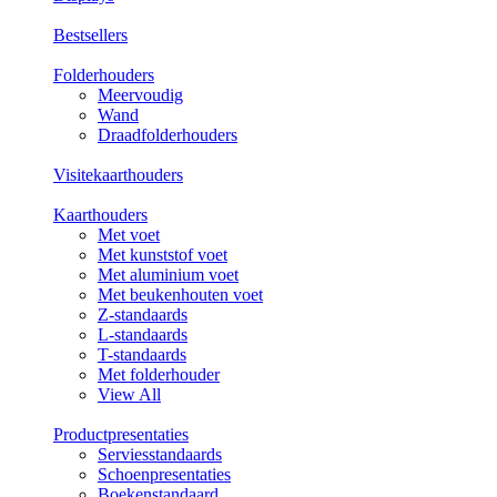
Bestsellers
Folderhouders
Meervoudig
Wand
Draadfolderhouders
Visitekaarthouders
Kaarthouders
Met voet
Met kunststof voet
Met aluminium voet
Met beukenhouten voet
Z-standaards
L-standaards
T-standaards
Met folderhouder
View All
Productpresentaties
Serviesstandaards
Schoenpresentaties
Boekenstandaard