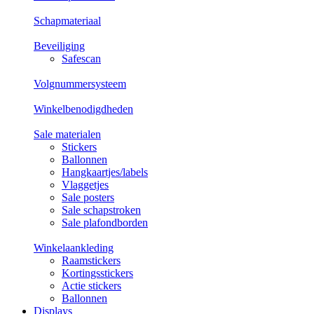
Schapmateriaal
Beveiliging
Safescan
Volgnummersysteem
Winkelbenodigdheden
Sale materialen
Stickers
Ballonnen
Hangkaartjes/labels
Vlaggetjes
Sale posters
Sale schapstroken
Sale plafondborden
Winkelaankleding
Raamstickers
Kortingsstickers
Actie stickers
Ballonnen
Displays