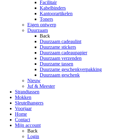
Facilitair
Kabelbinders
Kantoorartikelen
Toners
Eigen ontwerp
Duurzaam
Back
Duurzaam cadeaulint
Duurzame stickers
Duurzaam cadeaupapier
Duurzaam verzenden
Duurzame tassen
Duurzame geschenkverpakking
Duurzaam geschenk
Nieuw
Juf & Meester
Strandtassen
Mokken
Sleutelhangers
Voorjaar
Home
Contact
Mijn account
Back
Login