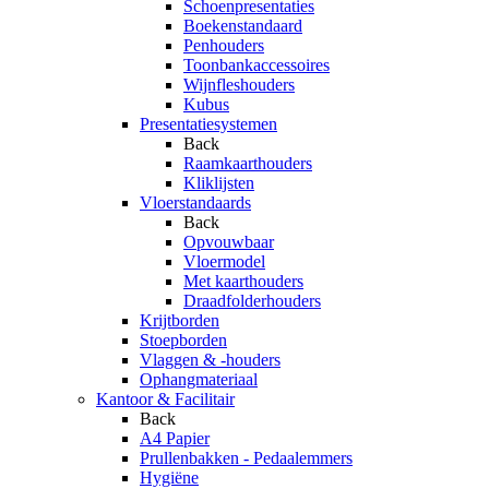
Schoenpresentaties
Boekenstandaard
Penhouders
Toonbankaccessoires
Wijnfleshouders
Kubus
Presentatiesystemen
Back
Raamkaarthouders
Kliklijsten
Vloerstandaards
Back
Opvouwbaar
Vloermodel
Met kaarthouders
Draadfolderhouders
Krijtborden
Stoepborden
Vlaggen & -houders
Ophangmateriaal
Kantoor & Facilitair
Back
A4 Papier
Prullenbakken - Pedaalemmers
Hygiëne