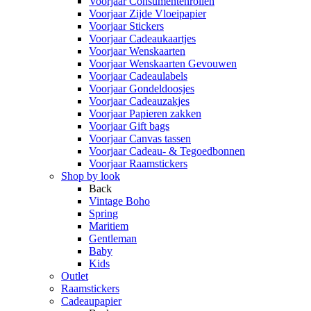
Voorjaar Consumentenrollen
Voorjaar Zijde Vloeipapier
Voorjaar Stickers
Voorjaar Cadeaukaartjes
Voorjaar Wenskaarten
Voorjaar Wenskaarten Gevouwen
Voorjaar Cadeaulabels
Voorjaar Gondeldoosjes
Voorjaar Cadeauzakjes
Voorjaar Papieren zakken
Voorjaar Gift bags
Voorjaar Canvas tassen
Voorjaar Cadeau- & Tegoedbonnen
Voorjaar Raamstickers
Shop by look
Back
Vintage Boho
Spring
Maritiem
Gentleman
Baby
Kids
Outlet
Raamstickers
Cadeaupapier