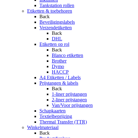
Tankstation rollen
Etiketten & toebehoren
Back
Beveiligingslabels
Verzendetiketten
Back
DHL
Etiketten op rol
Back
Blanco etiketten
Brother
Dymo
HACCP
A4 Etiketten / Labels
Prijstangen & labels
Back
1-liner prijstangen
2-liner prijstangen
Van/Voor prijstangen
Schapkaarten
Textielbeprijzing
Thermal Transfer (TTR)
Winkelmateriaal
Back