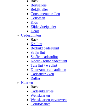
Back
Bestsellers
Bekijk alles
Consumentenrollen
Cellofaan
Kids
Zijde vloeipapier
Deals
Cadeaulinten
Back
Krullint
Bedrukt cadeaulint
Satijn lint
Stoffen cadeaulint
Koord / touw cadeaulint
Tule lint / weblint
Duurzame cadeaulinten
Cadeaustrikken
Raffia
Kaarten
Back
Cadeaukaartjes
Wenskaarten
Wenskaarten gevouwen
Condoleance