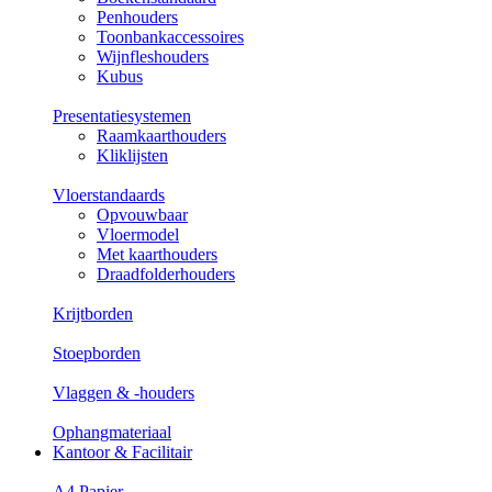
Penhouders
Toonbankaccessoires
Wijnfleshouders
Kubus
Presentatiesystemen
Raamkaarthouders
Kliklijsten
Vloerstandaards
Opvouwbaar
Vloermodel
Met kaarthouders
Draadfolderhouders
Krijtborden
Stoepborden
Vlaggen & -houders
Ophangmateriaal
Kantoor & Facilitair
A4 Papier