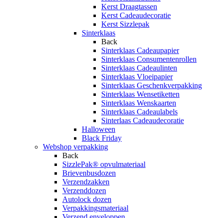
Kerst Draagtassen
Kerst Cadeaudecoratie
Kerst Sizzlepak
Sinterklaas
Back
Sinterklaas Cadeaupapier
Sinterklaas Consumentenrollen
Sinterklaas Cadeaulinten
Sinterklaas Vloeipapier
Sinterklaas Geschenkverpakking
Sinterklaas Wensetiketten
Sinterklaas Wenskaarten
Sinterklaas Cadeaulabels
Sinterlaas Cadeaudecoratie
Halloween
Black Friday
Webshop verpakking
Back
SizzlePak® opvulmateriaal
Brievenbusdozen
Verzendzakken
Verzenddozen
Autolock dozen
Verpakkingsmateriaal
Verzend enveloppen