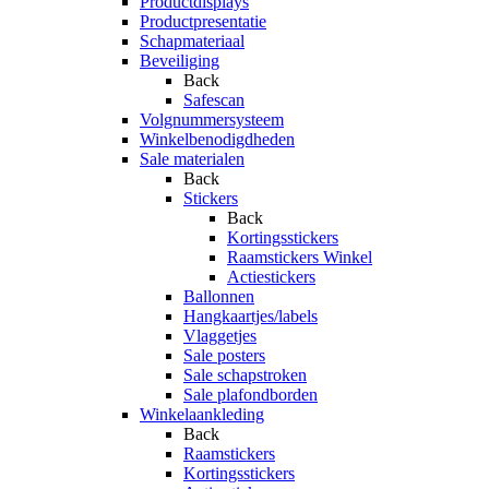
Productdisplays
Productpresentatie
Schapmateriaal
Beveiliging
Back
Safescan
Volgnummersysteem
Winkelbenodigdheden
Sale materialen
Back
Stickers
Back
Kortingsstickers
Raamstickers Winkel
Actiestickers
Ballonnen
Hangkaartjes/labels
Vlaggetjes
Sale posters
Sale schapstroken
Sale plafondborden
Winkelaankleding
Back
Raamstickers
Kortingsstickers