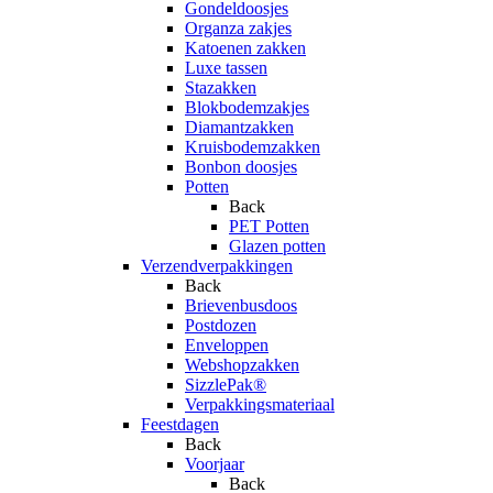
Gondeldoosjes
Organza zakjes
Katoenen zakken
Luxe tassen
Stazakken
Blokbodemzakjes
Diamantzakken
Kruisbodemzakken
Bonbon doosjes
Potten
Back
PET Potten
Glazen potten
Verzendverpakkingen
Back
Brievenbusdoos
Postdozen
Enveloppen
Webshopzakken
SizzlePak®
Verpakkingsmateriaal
Feestdagen
Back
Voorjaar
Back