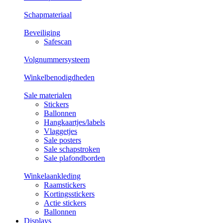
Schapmateriaal
Beveiliging
Safescan
Volgnummersysteem
Winkelbenodigdheden
Sale materialen
Stickers
Ballonnen
Hangkaartjes/labels
Vlaggetjes
Sale posters
Sale schapstroken
Sale plafondborden
Winkelaankleding
Raamstickers
Kortingsstickers
Actie stickers
Ballonnen
Displays