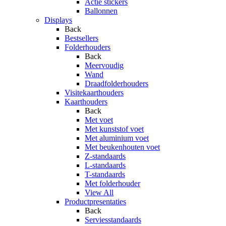
Actie stickers
Ballonnen
Displays
Back
Bestsellers
Folderhouders
Back
Meervoudig
Wand
Draadfolderhouders
Visitekaarthouders
Kaarthouders
Back
Met voet
Met kunststof voet
Met aluminium voet
Met beukenhouten voet
Z-standaards
L-standaards
T-standaards
Met folderhouder
View All
Productpresentaties
Back
Serviesstandaards