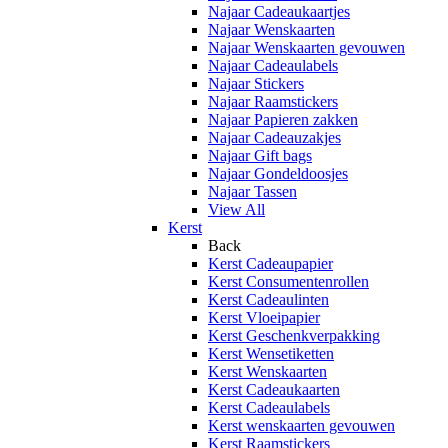
Najaar Cadeaukaartjes
Najaar Wenskaarten
Najaar Wenskaarten gevouwen
Najaar Cadeaulabels
Najaar Stickers
Najaar Raamstickers
Najaar Papieren zakken
Najaar Cadeauzakjes
Najaar Gift bags
Najaar Gondeldoosjes
Najaar Tassen
View All
Kerst
Back
Kerst Cadeaupapier
Kerst Consumentenrollen
Kerst Cadeaulinten
Kerst Vloeipapier
Kerst Geschenkverpakking
Kerst Wensetiketten
Kerst Wenskaarten
Kerst Cadeaukaarten
Kerst Cadeaulabels
Kerst wenskaarten gevouwen
Kerst Raamstickers