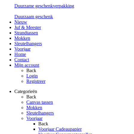
Duurzame geschenkverpakking
Duurzaam geschenk
Nieuw
Juf & Meester
Strandtassen
Mokken
Sleutelhangers
Voorjaar
Home
Contact
Mijn account
Back
Login
Registreer
Categorieën
Back
Canvas tassen
Mokken
Sleutelhangers
Voorjaar
Back
Voorjaar Cadeaupapier