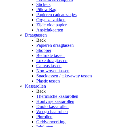
Stickers
Pillow Bag
Papieren cadeauzakjes
Organza zakken
Zijde vloeipapier
Ansichtkaarten
Draagtassen
Back
Papieren draagtassen
Shopper
Bedrukte tassen
Luxe draagtassen
Canvas tassen
Non woven tassen
Snacktassen / take-away tassen
Plastic tassen
Kassarollen
Back
Thermische kassarollen
Houtvrije kassarollen
Duplo kassarollen
Weegschaalrollen
Pinrollen
Geldverwerking
Inktlinten