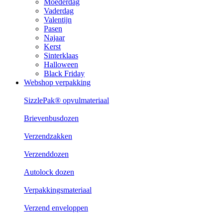
Moederdag
Vaderdag
Valentijn
Pasen
Najaar
Kerst
Sinterklaas
Halloween
Black Friday
Webshop verpakking
SizzlePak® opvulmateriaal
Brievenbusdozen
Verzendzakken
Verzenddozen
Autolock dozen
Verpakkingsmateriaal
Verzend enveloppen