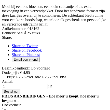
Mooi bij een bos bloemen, een klein cadeautje of als extra
toevoeging in een verzendpakket. Door het handzame formaat zijn
deze kaartjes overal bij te combineren. De achterkant biedt ruimte
voor een korte boodschap, waardoor elk geschenk een persoonlijke
en verzorgde uitstraling krijgt.
Artikelnummer:
018162
Eenheid:
Seal á 25 stuks
Share:
Share on Twitter
Share on Facebook
Share on Pinterest
Email een vriend
Beschikbaarheid::
Op voorraad
Oude prijs:
€ 4,95
Prijs:
€ 2,25
excl. btw
€ 2,72
incl. btw
Aantal:
i
h
Bestel nu!
PRIJS AANBIEDINGEN - Hoe meer u koopt, hoe meer u
bespaart -
Hoeveelheid
1+