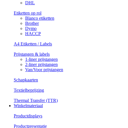
DHL
Etiketten op rol
Blanco etiketten
Brother
Dymo
HACCP
A4 Etiketten / Labels
Prijstangen & labels
1-liner prijstangen
2-liner prijstangen
Van/Voor prijstangen
Schapkaarten
Textielbeprijzing
Thermal Transfer (TTR)
Winkelmateriaal
Productdisplays
Productpresentatie