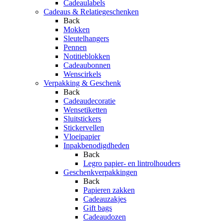
Cadeaulabels
Cadeaus & Relatiegeschenken
Back
Mokken
Sleutelhangers
Pennen
Notitieblokken
Cadeaubonnen
Wenscirkels
Verpakking & Geschenk
Back
Cadeaudecoratie
Wensetiketten
Sluitstickers
Stickervellen
Vloeipapier
Inpakbenodigdheden
Back
Legro papier- en lintrolhouders
Geschenkverpakkingen
Back
Papieren zakken
Cadeauzakjes
Gift bags
Cadeaudozen