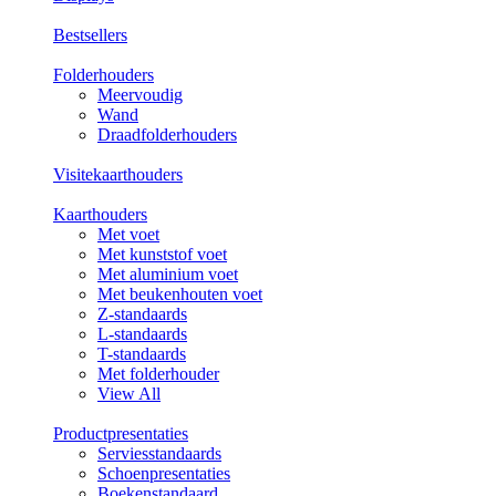
Bestsellers
Folderhouders
Meervoudig
Wand
Draadfolderhouders
Visitekaarthouders
Kaarthouders
Met voet
Met kunststof voet
Met aluminium voet
Met beukenhouten voet
Z-standaards
L-standaards
T-standaards
Met folderhouder
View All
Productpresentaties
Serviesstandaards
Schoenpresentaties
Boekenstandaard