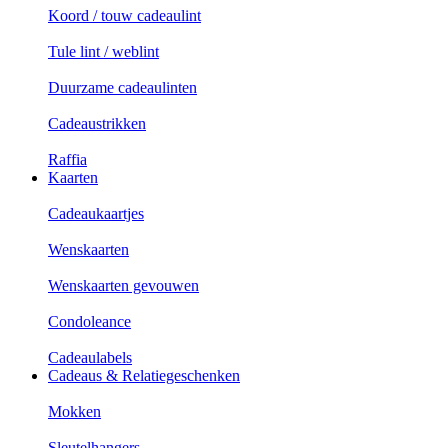
Koord / touw cadeaulint
Tule lint / weblint
Duurzame cadeaulinten
Cadeaustrikken
Raffia
Kaarten
Cadeaukaartjes
Wenskaarten
Wenskaarten gevouwen
Condoleance
Cadeaulabels
Cadeaus & Relatiegeschenken
Mokken
Sleutelhangers