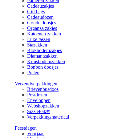
Papieren zakken
Cadeauzakjes
Gift bags
Cadeaudozen
Gondeldoosjes
Organza zakjes
Katoenen zakken
Luxe tassen
Stazakken
Blokbodemzakjes
Diamantzakken
Kruisbodemzakken
Bonbon doosjes
Potten
Verzendverpakkingen
Brievenbusdoos
Postdozen
Enveloppen
Webshopzakken
SizzlePak®
Verpakkingsmateriaal
Feestdagen
Voorjaar