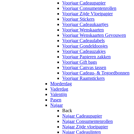
Voorjaar Cadeaupapier
Voorjaar Consumentenrollen
Voorjaar Zijde Vloeipapier
Voorjaar Stickers
Voorjaar Cadeaukaartjes
Voorjaar Wenskaarten
Voorjaar Wenskaarten Gevouwen
Voorjaar Cadeaulabels
Voorjaar Gondeldoosjes
Voorjaar Cadeauzakjes
Voorjaar Papieren zakken
Voorjaar Gift bags
Voorjaar Canvas tassen
Voorjaar Cadeau- & Tegoedbonnen
Voorjaar Raamstickers
Moederdag
Vaderdag
Valentijn
Pasen
Najaar
Back
Najaar Cadeaupapier
Najaar Consumentenrollen
Najaar Zijde vloeipapier
Najaar Cadeaulinten