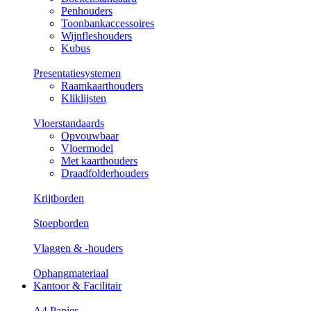
Penhouders
Toonbankaccessoires
Wijnfleshouders
Kubus
Presentatiesystemen
Raamkaarthouders
Kliklijsten
Vloerstandaards
Opvouwbaar
Vloermodel
Met kaarthouders
Draadfolderhouders
Krijtborden
Stoepborden
Vlaggen & -houders
Ophangmateriaal
Kantoor & Facilitair
A4 Papier