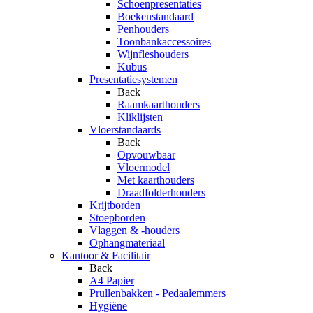
Schoenpresentaties
Boekenstandaard
Penhouders
Toonbankaccessoires
Wijnfleshouders
Kubus
Presentatiesystemen
Back
Raamkaarthouders
Kliklijsten
Vloerstandaards
Back
Opvouwbaar
Vloermodel
Met kaarthouders
Draadfolderhouders
Krijtborden
Stoepborden
Vlaggen & -houders
Ophangmateriaal
Kantoor & Facilitair
Back
A4 Papier
Prullenbakken - Pedaalemmers
Hygiëne