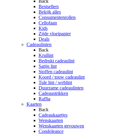
Back
Bestsellers
Bekijk alles
Consumentenrollen
Cellofaan
Kids
Zijde vloeipapier
Deals
Cadeaulinten
Back
Krullint
Bedrukt cadeaulint
Satijn lint
Stoffen cadeaulint
Koord / touw cadeaulint
Tule lint / weblint
Duurzame cadeaulinten
Cadeaustrikken
Raffia
Kaarten
Back
Cadeaukaartjes
Wenskaarten
Wenskaarten gevouwen
Condoleance