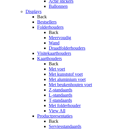
Actie stickers
Ballonnen
Displays
Back
Bestsellers
Folderhouders
Back
Meervoudig
Wand
Draadfolderhouders
Visitekaarthouders
Kaarthouders
Back
Met voet
Met kunststof voet
Met aluminium voet
Met beukenhouten voet
Z-standaards
L-standaards
T-standaards
Met folderhouder
View All
Productpresentaties
Back
Serviesstandaards