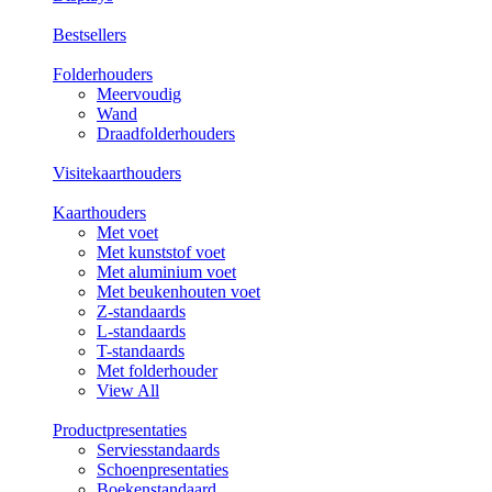
Bestsellers
Folderhouders
Meervoudig
Wand
Draadfolderhouders
Visitekaarthouders
Kaarthouders
Met voet
Met kunststof voet
Met aluminium voet
Met beukenhouten voet
Z-standaards
L-standaards
T-standaards
Met folderhouder
View All
Productpresentaties
Serviesstandaards
Schoenpresentaties
Boekenstandaard