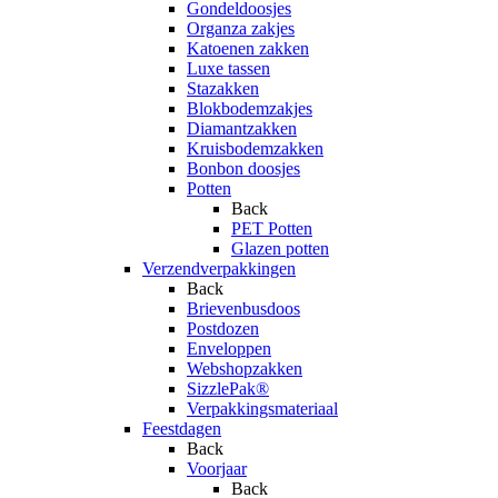
Gondeldoosjes
Organza zakjes
Katoenen zakken
Luxe tassen
Stazakken
Blokbodemzakjes
Diamantzakken
Kruisbodemzakken
Bonbon doosjes
Potten
Back
PET Potten
Glazen potten
Verzendverpakkingen
Back
Brievenbusdoos
Postdozen
Enveloppen
Webshopzakken
SizzlePak®
Verpakkingsmateriaal
Feestdagen
Back
Voorjaar
Back