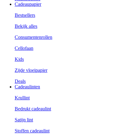
Cadeaupapier
Bestsellers
Bekijk alles
Consumentenrollen
Cellofaan
Kids
Zijde vloeipapier
Deals
Cadeaulinten
Krullint
Bedrukt cadeaulint
Satijn lint
Stoffen cadeaulint