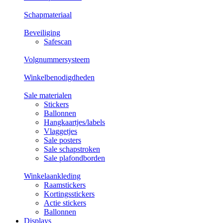
Schapmateriaal
Beveiliging
Safescan
Volgnummersysteem
Winkelbenodigdheden
Sale materialen
Stickers
Ballonnen
Hangkaartjes/labels
Vlaggetjes
Sale posters
Sale schapstroken
Sale plafondborden
Winkelaankleding
Raamstickers
Kortingsstickers
Actie stickers
Ballonnen
Displays