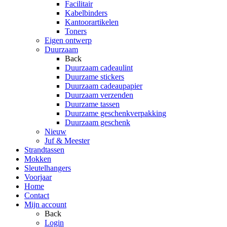
Facilitair
Kabelbinders
Kantoorartikelen
Toners
Eigen ontwerp
Duurzaam
Back
Duurzaam cadeaulint
Duurzame stickers
Duurzaam cadeaupapier
Duurzaam verzenden
Duurzame tassen
Duurzame geschenkverpakking
Duurzaam geschenk
Nieuw
Juf & Meester
Strandtassen
Mokken
Sleutelhangers
Voorjaar
Home
Contact
Mijn account
Back
Login