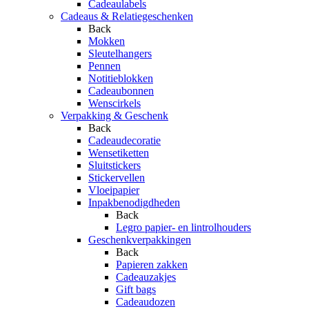
Cadeaulabels
Cadeaus & Relatiegeschenken
Back
Mokken
Sleutelhangers
Pennen
Notitieblokken
Cadeaubonnen
Wenscirkels
Verpakking & Geschenk
Back
Cadeaudecoratie
Wensetiketten
Sluitstickers
Stickervellen
Vloeipapier
Inpakbenodigdheden
Back
Legro papier- en lintrolhouders
Geschenkverpakkingen
Back
Papieren zakken
Cadeauzakjes
Gift bags
Cadeaudozen