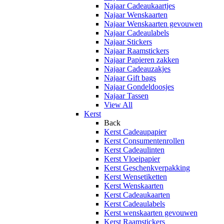
Najaar Cadeaukaartjes
Najaar Wenskaarten
Najaar Wenskaarten gevouwen
Najaar Cadeaulabels
Najaar Stickers
Najaar Raamstickers
Najaar Papieren zakken
Najaar Cadeauzakjes
Najaar Gift bags
Najaar Gondeldoosjes
Najaar Tassen
View All
Kerst
Back
Kerst Cadeaupapier
Kerst Consumentenrollen
Kerst Cadeaulinten
Kerst Vloeipapier
Kerst Geschenkverpakking
Kerst Wensetiketten
Kerst Wenskaarten
Kerst Cadeaukaarten
Kerst Cadeaulabels
Kerst wenskaarten gevouwen
Kerst Raamstickers