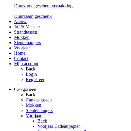
Duurzame geschenkverpakking
Duurzaam geschenk
Nieuw
Juf & Meester
Strandtassen
Mokken
Sleutelhangers
Voorjaar
Home
Contact
Mijn account
Back
Login
Registreer
Categorieën
Back
Canvas tassen
Mokken
Sleutelhangers
Voorjaar
Back
Voorjaar Cadeaupapier