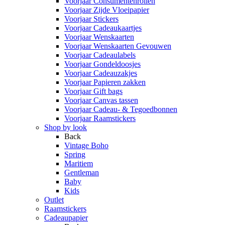
Voorjaar Consumentenrollen
Voorjaar Zijde Vloeipapier
Voorjaar Stickers
Voorjaar Cadeaukaartjes
Voorjaar Wenskaarten
Voorjaar Wenskaarten Gevouwen
Voorjaar Cadeaulabels
Voorjaar Gondeldoosjes
Voorjaar Cadeauzakjes
Voorjaar Papieren zakken
Voorjaar Gift bags
Voorjaar Canvas tassen
Voorjaar Cadeau- & Tegoedbonnen
Voorjaar Raamstickers
Shop by look
Back
Vintage Boho
Spring
Maritiem
Gentleman
Baby
Kids
Outlet
Raamstickers
Cadeaupapier