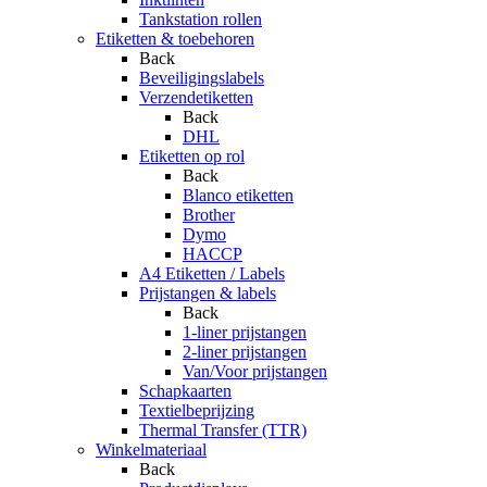
Tankstation rollen
Etiketten & toebehoren
Back
Beveiligingslabels
Verzendetiketten
Back
DHL
Etiketten op rol
Back
Blanco etiketten
Brother
Dymo
HACCP
A4 Etiketten / Labels
Prijstangen & labels
Back
1-liner prijstangen
2-liner prijstangen
Van/Voor prijstangen
Schapkaarten
Textielbeprijzing
Thermal Transfer (TTR)
Winkelmateriaal
Back