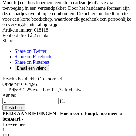
Mooi bij een bos bloemen, een klein cadeautje of als extra
toevoeging in een verzendpakket. Door het handzame formaat zijn
deze kaartjes overal bij te combineren. De achterkant biedt ruimte
voor een korte boodschap, waardoor elk geschenk een persoonlijke
en verzorgde uitstraling krijgt.
Artikelnummer:
018118
Eenheid:
Seal á 25 stuks
Share:
Share on Twitter
Share on Facebook
Share on Pinterest
Email een vriend
Beschikbaarheid::
Op voorraad
Oude prijs:
€ 4,95
Prijs:
€ 2,25
excl. btw
€ 2,72
incl. btw
Aantal:
i
h
Bestel nu!
PRIJS AANBIEDINGEN - Hoe meer u koopt, hoe meer u
bespaart -
Hoeveelheid
1+
10+