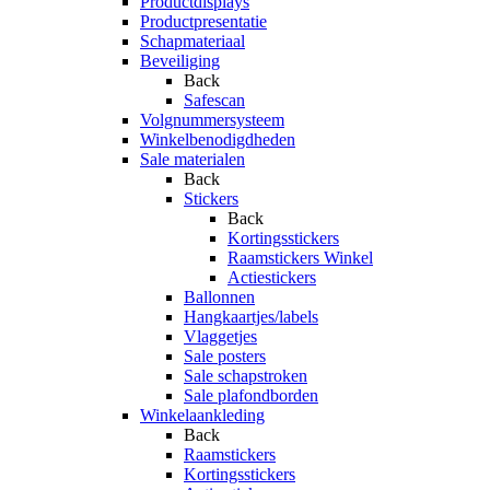
Productdisplays
Productpresentatie
Schapmateriaal
Beveiliging
Back
Safescan
Volgnummersysteem
Winkelbenodigdheden
Sale materialen
Back
Stickers
Back
Kortingsstickers
Raamstickers Winkel
Actiestickers
Ballonnen
Hangkaartjes/labels
Vlaggetjes
Sale posters
Sale schapstroken
Sale plafondborden
Winkelaankleding
Back
Raamstickers
Kortingsstickers