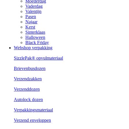
Moederdag
Vaderdag
Valentijn
Pasen
Najaar
Kerst
Sinterklaas
Halloween
Black Friday
Webshop verpakking
SizzlePak® opvulmateriaal
Brievenbusdozen
Verzendzakken
Verzenddozen
Autolock dozen
Verpakkingsmateriaal
Verzend enveloppen