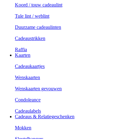
Koord / touw cadeaulint
Tule lint / weblint
Duurzame cadeaulinten
Cadeaustrikken
Raffia
Kaarten
Cadeaukaartjes
Wenskaarten
Wenskaarten gevouwen
Condoleance
Cadeaulabels
Cadeaus & Relatiegeschenken
Mokken
Sleutelhangers