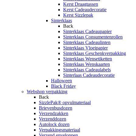
Kerst Draagtassen
Kerst Cadeaudecoratie
Kerst Sizzlepak
Sinterklaas
Back
Sinterklaas Cadeaupapier
Sinterklaas Consumentenrollen
Sinterklaas Cadeaulinten
Sinterklaas Vloeipapier
Sinterklaas Geschenkverpakking
Sinterklaas Wensetiketten
Sinterklaas Wenskaarten
Sinterklaas Cadeaulabels
Sinterlaas Cadeaudecoratie
Halloween
Black Friday
Webshop verpakking
Back
SizzlePak® opvulmateriaal
Brievenbusdozen
Verzendzakken
Verzenddozen
Autolock dozen
Verpakkingsmateriaal
Verzend enveloppen