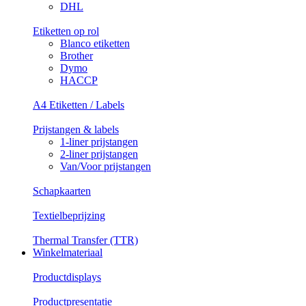
DHL
Etiketten op rol
Blanco etiketten
Brother
Dymo
HACCP
A4 Etiketten / Labels
Prijstangen & labels
1-liner prijstangen
2-liner prijstangen
Van/Voor prijstangen
Schapkaarten
Textielbeprijzing
Thermal Transfer (TTR)
Winkelmateriaal
Productdisplays
Productpresentatie