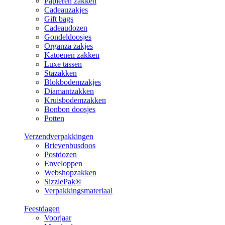
Papieren zakken
Cadeauzakjes
Gift bags
Cadeaudozen
Gondeldoosjes
Organza zakjes
Katoenen zakken
Luxe tassen
Stazakken
Blokbodemzakjes
Diamantzakken
Kruisbodemzakken
Bonbon doosjes
Potten
Verzendverpakkingen
Brievenbusdoos
Postdozen
Enveloppen
Webshopzakken
SizzlePak®
Verpakkingsmateriaal
Feestdagen
Voorjaar