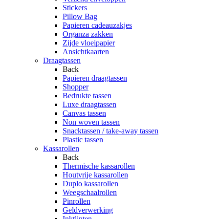
Stickers
Pillow Bag
Papieren cadeauzakjes
Organza zakken
Zijde vloeipapier
Ansichtkaarten
Draagtassen
Back
Papieren draagtassen
Shopper
Bedrukte tassen
Luxe draagtassen
Canvas tassen
Non woven tassen
Snacktassen / take-away tassen
Plastic tassen
Kassarollen
Back
Thermische kassarollen
Houtvrije kassarollen
Duplo kassarollen
Weegschaalrollen
Pinrollen
Geldverwerking
Inktlinten