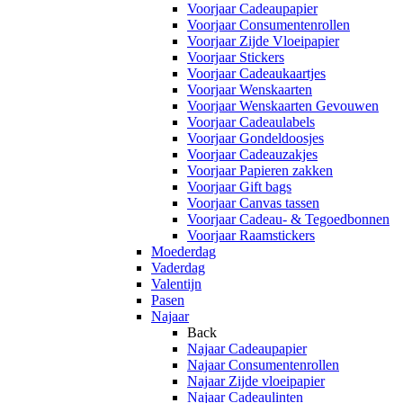
Voorjaar Cadeaupapier
Voorjaar Consumentenrollen
Voorjaar Zijde Vloeipapier
Voorjaar Stickers
Voorjaar Cadeaukaartjes
Voorjaar Wenskaarten
Voorjaar Wenskaarten Gevouwen
Voorjaar Cadeaulabels
Voorjaar Gondeldoosjes
Voorjaar Cadeauzakjes
Voorjaar Papieren zakken
Voorjaar Gift bags
Voorjaar Canvas tassen
Voorjaar Cadeau- & Tegoedbonnen
Voorjaar Raamstickers
Moederdag
Vaderdag
Valentijn
Pasen
Najaar
Back
Najaar Cadeaupapier
Najaar Consumentenrollen
Najaar Zijde vloeipapier
Najaar Cadeaulinten