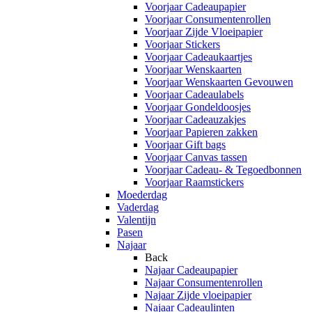
Voorjaar Cadeaupapier
Voorjaar Consumentenrollen
Voorjaar Zijde Vloeipapier
Voorjaar Stickers
Voorjaar Cadeaukaartjes
Voorjaar Wenskaarten
Voorjaar Wenskaarten Gevouwen
Voorjaar Cadeaulabels
Voorjaar Gondeldoosjes
Voorjaar Cadeauzakjes
Voorjaar Papieren zakken
Voorjaar Gift bags
Voorjaar Canvas tassen
Voorjaar Cadeau- & Tegoedbonnen
Voorjaar Raamstickers
Moederdag
Vaderdag
Valentijn
Pasen
Najaar
Back
Najaar Cadeaupapier
Najaar Consumentenrollen
Najaar Zijde vloeipapier
Najaar Cadeaulinten