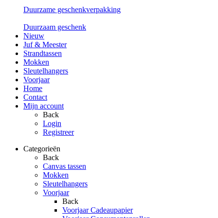
Duurzame geschenkverpakking
Duurzaam geschenk
Nieuw
Juf & Meester
Strandtassen
Mokken
Sleutelhangers
Voorjaar
Home
Contact
Mijn account
Back
Login
Registreer
Categorieën
Back
Canvas tassen
Mokken
Sleutelhangers
Voorjaar
Back
Voorjaar Cadeaupapier