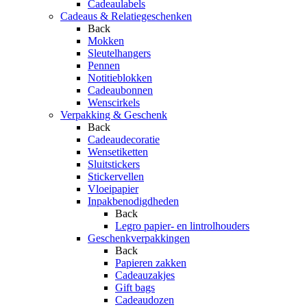
Cadeaulabels
Cadeaus & Relatiegeschenken
Back
Mokken
Sleutelhangers
Pennen
Notitieblokken
Cadeaubonnen
Wenscirkels
Verpakking & Geschenk
Back
Cadeaudecoratie
Wensetiketten
Sluitstickers
Stickervellen
Vloeipapier
Inpakbenodigdheden
Back
Legro papier- en lintrolhouders
Geschenkverpakkingen
Back
Papieren zakken
Cadeauzakjes
Gift bags
Cadeaudozen