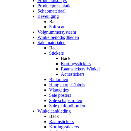
Productdisplays
Productpresentatie
Schapmateriaal
Beveiliging
Back
Safescan
Volgnummersysteem
Winkelbenodigdheden
Sale materialen
Back
Stickers
Back
Kortingsstickers
Raamstickers Winkel
Actiestickers
Ballonnen
Hangkaartjes/labels
Vlaggetjes
Sale posters
Sale schapstroken
Sale plafondborden
Winkelaankleding
Back
Raamstickers
Kortingsstickers