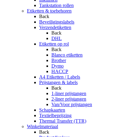
Tankstation rollen
Etiketten & toebehoren
Back
Beveiligingslabels
Verzendetiketten
Back
DHL
Etiketten op rol
Back
Blanco etiketten
Brother
Dymo
HACCP
A4 Etiketten / Labels
Prijstangen & labels
Back
1-liner prijstangen
2-liner prijstangen
Van/Voor prijstangen
Schapkaarten
Textielbeprijzing
Thermal Transfer (TTR)
Winkelmateriaal
Back