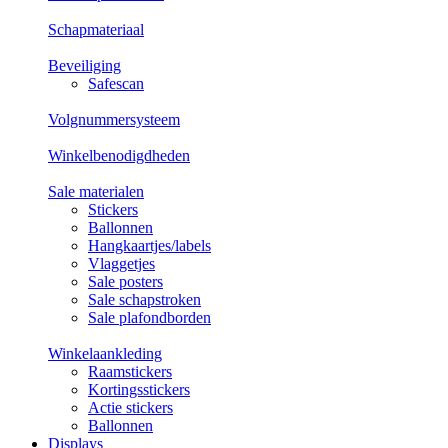
Schapmateriaal
Beveiliging
Safescan
Volgnummersysteem
Winkelbenodigdheden
Sale materialen
Stickers
Ballonnen
Hangkaartjes/labels
Vlaggetjes
Sale posters
Sale schapstroken
Sale plafondborden
Winkelaankleding
Raamstickers
Kortingsstickers
Actie stickers
Ballonnen
Displays