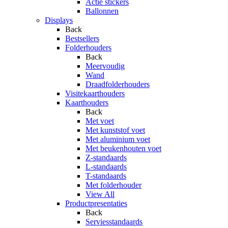
Actie stickers
Ballonnen
Displays
Back
Bestsellers
Folderhouders
Back
Meervoudig
Wand
Draadfolderhouders
Visitekaarthouders
Kaarthouders
Back
Met voet
Met kunststof voet
Met aluminium voet
Met beukenhouten voet
Z-standaards
L-standaards
T-standaards
Met folderhouder
View All
Productpresentaties
Back
Serviesstandaards