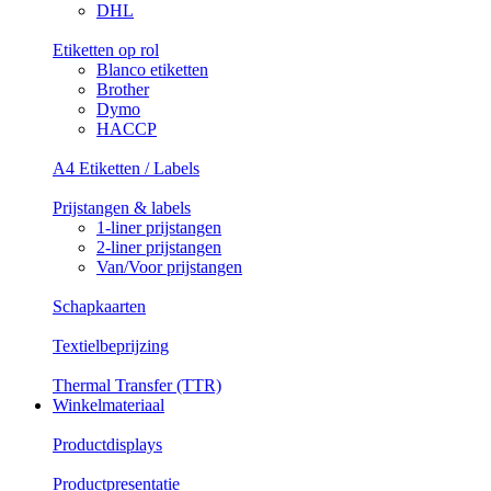
DHL
Etiketten op rol
Blanco etiketten
Brother
Dymo
HACCP
A4 Etiketten / Labels
Prijstangen & labels
1-liner prijstangen
2-liner prijstangen
Van/Voor prijstangen
Schapkaarten
Textielbeprijzing
Thermal Transfer (TTR)
Winkelmateriaal
Productdisplays
Productpresentatie