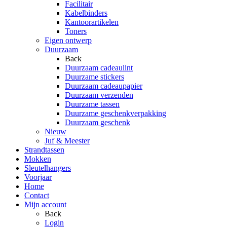
Facilitair
Kabelbinders
Kantoorartikelen
Toners
Eigen ontwerp
Duurzaam
Back
Duurzaam cadeaulint
Duurzame stickers
Duurzaam cadeaupapier
Duurzaam verzenden
Duurzame tassen
Duurzame geschenkverpakking
Duurzaam geschenk
Nieuw
Juf & Meester
Strandtassen
Mokken
Sleutelhangers
Voorjaar
Home
Contact
Mijn account
Back
Login