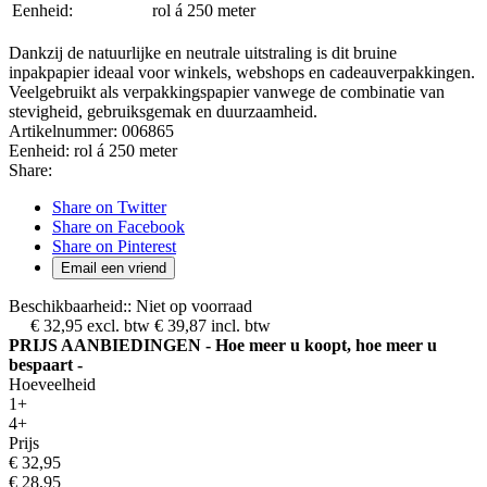
Eenheid:
rol á 250 meter
Dankzij de natuurlijke en neutrale uitstraling is dit bruine
inpakpapier ideaal voor winkels, webshops en cadeauverpakkingen.
Veelgebruikt als verpakkingspapier vanwege de combinatie van
stevigheid, gebruiksgemak en duurzaamheid.
Artikelnummer:
006865
Eenheid:
rol á 250 meter
Share:
Share on Twitter
Share on Facebook
Share on Pinterest
Email een vriend
Beschikbaarheid::
Niet op voorraad
€ 32,95
excl. btw
€ 39,87
incl. btw
PRIJS AANBIEDINGEN - Hoe meer u koopt, hoe meer u
bespaart -
Hoeveelheid
1+
4+
Prijs
€ 32,95
€ 28,95