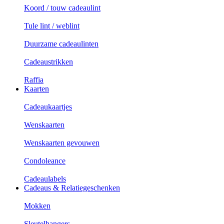
Koord / touw cadeaulint
Tule lint / weblint
Duurzame cadeaulinten
Cadeaustrikken
Raffia
Kaarten
Cadeaukaartjes
Wenskaarten
Wenskaarten gevouwen
Condoleance
Cadeaulabels
Cadeaus & Relatiegeschenken
Mokken
Sleutelhangers