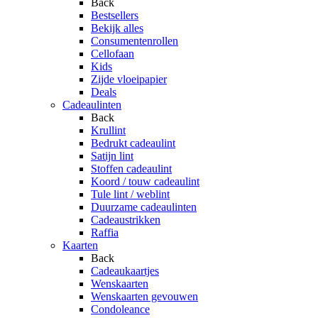
Back
Bestsellers
Bekijk alles
Consumentenrollen
Cellofaan
Kids
Zijde vloeipapier
Deals
Cadeaulinten
Back
Krullint
Bedrukt cadeaulint
Satijn lint
Stoffen cadeaulint
Koord / touw cadeaulint
Tule lint / weblint
Duurzame cadeaulinten
Cadeaustrikken
Raffia
Kaarten
Back
Cadeaukaartjes
Wenskaarten
Wenskaarten gevouwen
Condoleance