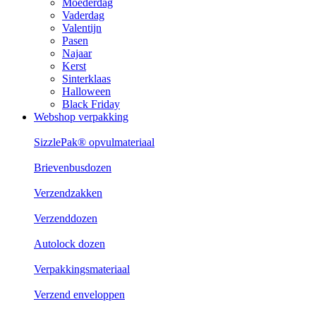
Moederdag
Vaderdag
Valentijn
Pasen
Najaar
Kerst
Sinterklaas
Halloween
Black Friday
Webshop verpakking
SizzlePak® opvulmateriaal
Brievenbusdozen
Verzendzakken
Verzenddozen
Autolock dozen
Verpakkingsmateriaal
Verzend enveloppen