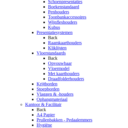
Schoenpresentaties
Boekenstandaard
Penhouders
Toonbankaccessoires
Wijnfleshouders
Kubus
Presentatiesystemen
Back
Raamkaarthouders
Kliklijsten
Vloerstandaards
Back
Opvouwbaar
Vloermodel
Met kaarthouders
Draadfolderhouders
Krijtborden
Stoepborden
Vlaggen & -houders
Ophangmateriaal
Kantoor & Facilitair
Back
A4 Papier
Prullenbakken - Pedaalemmers
Hygiëne