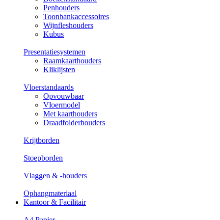
Penhouders
Toonbankaccessoires
Wijnfleshouders
Kubus
Presentatiesystemen
Raamkaarthouders
Kliklijsten
Vloerstandaards
Opvouwbaar
Vloermodel
Met kaarthouders
Draadfolderhouders
Krijtborden
Stoepborden
Vlaggen & -houders
Ophangmateriaal
Kantoor & Facilitair
A4 Papier