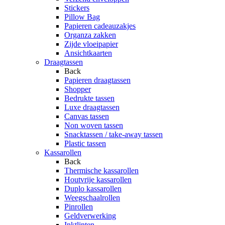
Stickers
Pillow Bag
Papieren cadeauzakjes
Organza zakken
Zijde vloeipapier
Ansichtkaarten
Draagtassen
Back
Papieren draagtassen
Shopper
Bedrukte tassen
Luxe draagtassen
Canvas tassen
Non woven tassen
Snacktassen / take-away tassen
Plastic tassen
Kassarollen
Back
Thermische kassarollen
Houtvrije kassarollen
Duplo kassarollen
Weegschaalrollen
Pinrollen
Geldverwerking
Inktlinten