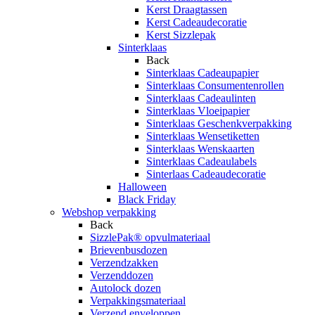
Kerst Draagtassen
Kerst Cadeaudecoratie
Kerst Sizzlepak
Sinterklaas
Back
Sinterklaas Cadeaupapier
Sinterklaas Consumentenrollen
Sinterklaas Cadeaulinten
Sinterklaas Vloeipapier
Sinterklaas Geschenkverpakking
Sinterklaas Wensetiketten
Sinterklaas Wenskaarten
Sinterklaas Cadeaulabels
Sinterlaas Cadeaudecoratie
Halloween
Black Friday
Webshop verpakking
Back
SizzlePak® opvulmateriaal
Brievenbusdozen
Verzendzakken
Verzenddozen
Autolock dozen
Verpakkingsmateriaal
Verzend enveloppen