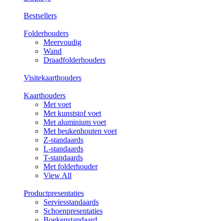
Bestsellers
Folderhouders
Meervoudig
Wand
Draadfolderhouders
Visitekaarthouders
Kaarthouders
Met voet
Met kunststof voet
Met aluminium voet
Met beukenhouten voet
Z-standaards
L-standaards
T-standaards
Met folderhouder
View All
Productpresentaties
Serviesstandaards
Schoenpresentaties
Boekenstandaard