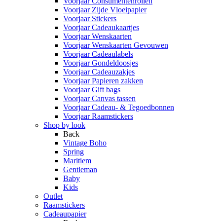
Voorjaar Consumentenrollen
Voorjaar Zijde Vloeipapier
Voorjaar Stickers
Voorjaar Cadeaukaartjes
Voorjaar Wenskaarten
Voorjaar Wenskaarten Gevouwen
Voorjaar Cadeaulabels
Voorjaar Gondeldoosjes
Voorjaar Cadeauzakjes
Voorjaar Papieren zakken
Voorjaar Gift bags
Voorjaar Canvas tassen
Voorjaar Cadeau- & Tegoedbonnen
Voorjaar Raamstickers
Shop by look
Back
Vintage Boho
Spring
Maritiem
Gentleman
Baby
Kids
Outlet
Raamstickers
Cadeaupapier