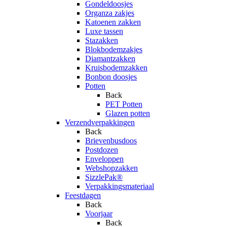
Gondeldoosjes
Organza zakjes
Katoenen zakken
Luxe tassen
Stazakken
Blokbodemzakjes
Diamantzakken
Kruisbodemzakken
Bonbon doosjes
Potten
Back
PET Potten
Glazen potten
Verzendverpakkingen
Back
Brievenbusdoos
Postdozen
Enveloppen
Webshopzakken
SizzlePak®
Verpakkingsmateriaal
Feestdagen
Back
Voorjaar
Back