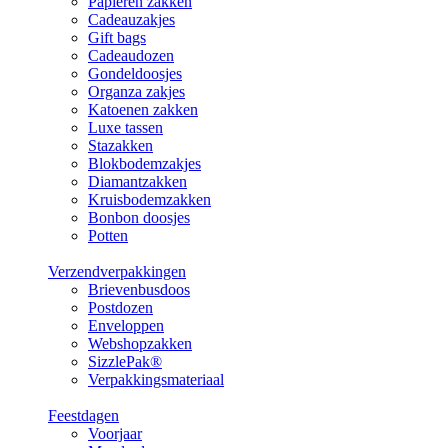
Papieren zakken
Cadeauzakjes
Gift bags
Cadeaudozen
Gondeldoosjes
Organza zakjes
Katoenen zakken
Luxe tassen
Stazakken
Blokbodemzakjes
Diamantzakken
Kruisbodemzakken
Bonbon doosjes
Potten
Verzendverpakkingen
Brievenbusdoos
Postdozen
Enveloppen
Webshopzakken
SizzlePak®
Verpakkingsmateriaal
Feestdagen
Voorjaar