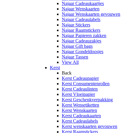
Najaar Cadeaukaartjes
Najaar Wenskaarten
Najaar Wenskaarten gevouwen
Najaar Cadeaulabels
Najaar Stickers
Najaar Raamstickers
Najaar Papieren zakken
Najaar Cadeauzakjes
Najaar Gift bags
Najaar Gondeldoosjes
Najaar Tassen
View All
Kerst
Back
Kerst Cadeaupapier
Kerst Consumentenrollen
Kerst Cadeaulinten
Kerst Vloeipapier
Kerst Geschenkverpakking
Kerst Wensetiketten
Kerst Wenskaarten
Kerst Cadeaukaarten
Kerst Cadeaulabels
Kerst wenskaarten gevouwen
Kerst Raamstickers