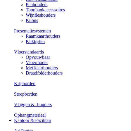
Penhouders
Toonbankaccessoires
Wijnfleshouders
Kubus
Presentatiesystemen
Raamkaarthouders
Kliklijsten
Vloerstandaards
Opvouwbaar
Vloermodel
Met kaarthouders
Draadfolderhouders
Krijtborden
Stoepborden
Vlaggen & -houders
Ophangmateriaal
Kantoor & Facilitair
A4 Papier