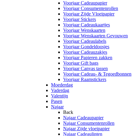
Voorjaar Cadeaupapier
Voorjaar Consumentenrollen
Voorjaar Zijde Vloeipapier
Voorjaar Stickers
Voorjaar Cadeaukaartjes
Voorjaar Wenskaarten
Voorjaar Wenskaarten Gevouwen
Voorjaar Cadeaulabels
Voorjaar Gondeldoosjes
Voorjaar Cadeauzakjes
Voorjaar Papieren zakken
Voorjaar Gift bags
Voorjaar Canvas tassen
Voorjaar Cadeau- & Tegoedbonnen
Voorjaar Raamstickers
Moederdag
Vaderdag
Valentijn
Pasen
Najaar
Back
Najaar Cadeaupapier
Najaar Consumentenrollen
Najaar Zijde vloeipapier
Najaar Cadeaulinten