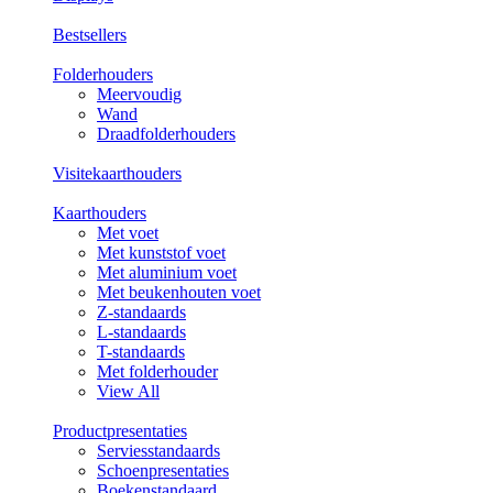
Bestsellers
Folderhouders
Meervoudig
Wand
Draadfolderhouders
Visitekaarthouders
Kaarthouders
Met voet
Met kunststof voet
Met aluminium voet
Met beukenhouten voet
Z-standaards
L-standaards
T-standaards
Met folderhouder
View All
Productpresentaties
Serviesstandaards
Schoenpresentaties
Boekenstandaard