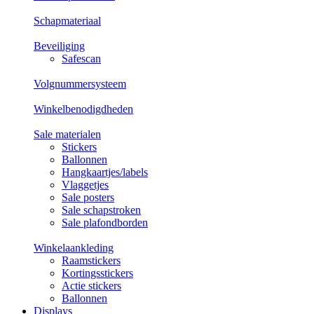
Schapmateriaal
Beveiliging
Safescan
Volgnummersysteem
Winkelbenodigdheden
Sale materialen
Stickers
Ballonnen
Hangkaartjes/labels
Vlaggetjes
Sale posters
Sale schapstroken
Sale plafondborden
Winkelaankleding
Raamstickers
Kortingsstickers
Actie stickers
Ballonnen
Displays