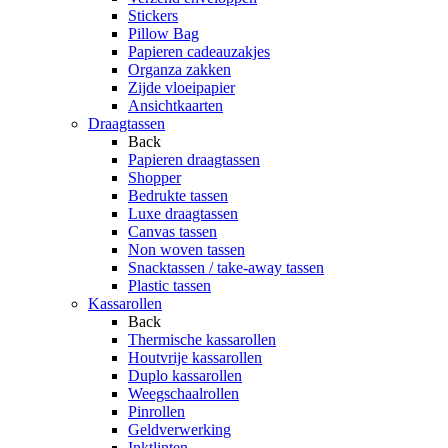
Stickers
Pillow Bag
Papieren cadeauzakjes
Organza zakken
Zijde vloeipapier
Ansichtkaarten
Draagtassen
Back
Papieren draagtassen
Shopper
Bedrukte tassen
Luxe draagtassen
Canvas tassen
Non woven tassen
Snacktassen / take-away tassen
Plastic tassen
Kassarollen
Back
Thermische kassarollen
Houtvrije kassarollen
Duplo kassarollen
Weegschaalrollen
Pinrollen
Geldverwerking
Inktlinten