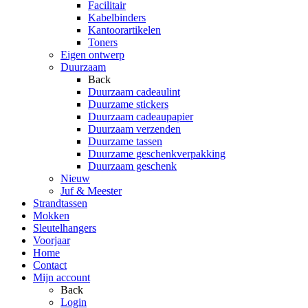
Facilitair
Kabelbinders
Kantoorartikelen
Toners
Eigen ontwerp
Duurzaam
Back
Duurzaam cadeaulint
Duurzame stickers
Duurzaam cadeaupapier
Duurzaam verzenden
Duurzame tassen
Duurzame geschenkverpakking
Duurzaam geschenk
Nieuw
Juf & Meester
Strandtassen
Mokken
Sleutelhangers
Voorjaar
Home
Contact
Mijn account
Back
Login