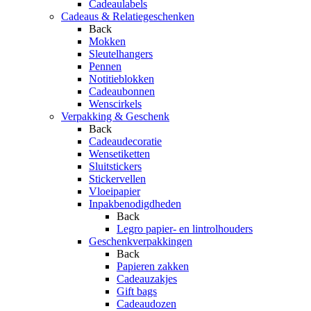
Cadeaulabels
Cadeaus & Relatiegeschenken
Back
Mokken
Sleutelhangers
Pennen
Notitieblokken
Cadeaubonnen
Wenscirkels
Verpakking & Geschenk
Back
Cadeaudecoratie
Wensetiketten
Sluitstickers
Stickervellen
Vloeipapier
Inpakbenodigdheden
Back
Legro papier- en lintrolhouders
Geschenkverpakkingen
Back
Papieren zakken
Cadeauzakjes
Gift bags
Cadeaudozen