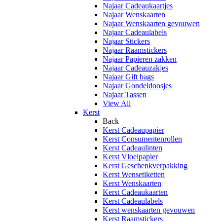
Najaar Cadeaukaartjes
Najaar Wenskaarten
Najaar Wenskaarten gevouwen
Najaar Cadeaulabels
Najaar Stickers
Najaar Raamstickers
Najaar Papieren zakken
Najaar Cadeauzakjes
Najaar Gift bags
Najaar Gondeldoosjes
Najaar Tassen
View All
Kerst
Back
Kerst Cadeaupapier
Kerst Consumentenrollen
Kerst Cadeaulinten
Kerst Vloeipapier
Kerst Geschenkverpakking
Kerst Wensetiketten
Kerst Wenskaarten
Kerst Cadeaukaarten
Kerst Cadeaulabels
Kerst wenskaarten gevouwen
Kerst Raamstickers