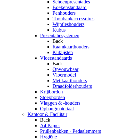
Schoenpresentaties
Boekenstandaard
Penhouders
Toonbankaccessoires
Wijnfleshouders
Kubus
Presentatiesystemen
Back
Raamkaarthouders
Kliklijsten
Vloerstandaards
Back
Opvouwbaar
Vloermodel
Met kaarthouders
Draadfolderhouders
Krijtborden
Stoepborden
Vlaggen & -houders
Ophangmateriaal
Kantoor & Facilitair
Back
A4 Papier
Prullenbakken - Pedaalemmers
Hygiëne