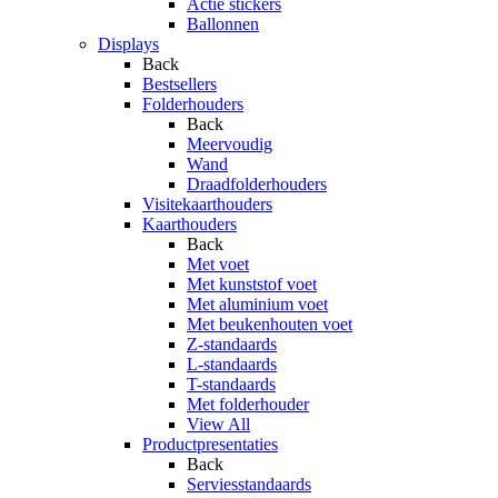
Actie stickers
Ballonnen
Displays
Back
Bestsellers
Folderhouders
Back
Meervoudig
Wand
Draadfolderhouders
Visitekaarthouders
Kaarthouders
Back
Met voet
Met kunststof voet
Met aluminium voet
Met beukenhouten voet
Z-standaards
L-standaards
T-standaards
Met folderhouder
View All
Productpresentaties
Back
Serviesstandaards