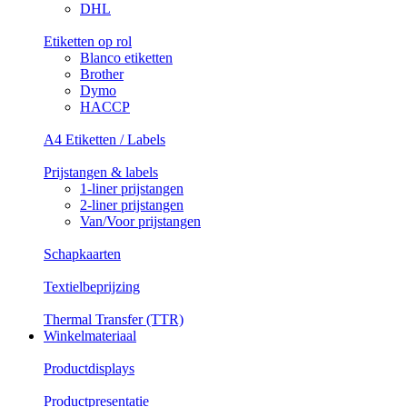
DHL
Etiketten op rol
Blanco etiketten
Brother
Dymo
HACCP
A4 Etiketten / Labels
Prijstangen & labels
1-liner prijstangen
2-liner prijstangen
Van/Voor prijstangen
Schapkaarten
Textielbeprijzing
Thermal Transfer (TTR)
Winkelmateriaal
Productdisplays
Productpresentatie