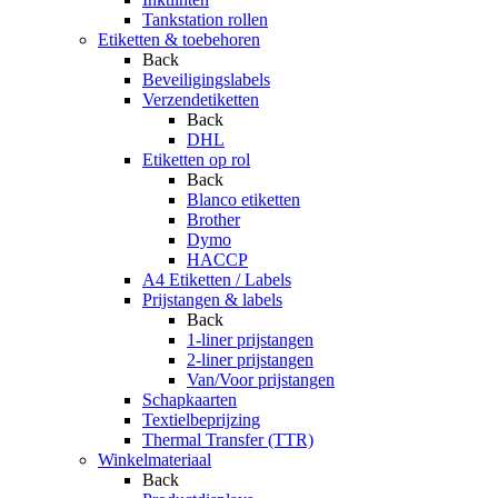
Tankstation rollen
Etiketten & toebehoren
Back
Beveiligingslabels
Verzendetiketten
Back
DHL
Etiketten op rol
Back
Blanco etiketten
Brother
Dymo
HACCP
A4 Etiketten / Labels
Prijstangen & labels
Back
1-liner prijstangen
2-liner prijstangen
Van/Voor prijstangen
Schapkaarten
Textielbeprijzing
Thermal Transfer (TTR)
Winkelmateriaal
Back