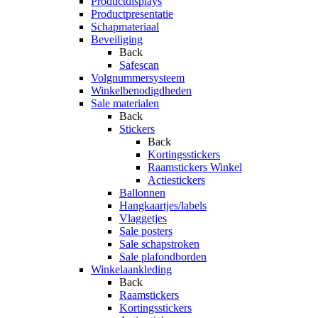
Productdisplays
Productpresentatie
Schapmateriaal
Beveiliging
Back
Safescan
Volgnummersysteem
Winkelbenodigdheden
Sale materialen
Back
Stickers
Back
Kortingsstickers
Raamstickers Winkel
Actiestickers
Ballonnen
Hangkaartjes/labels
Vlaggetjes
Sale posters
Sale schapstroken
Sale plafondborden
Winkelaankleding
Back
Raamstickers
Kortingsstickers