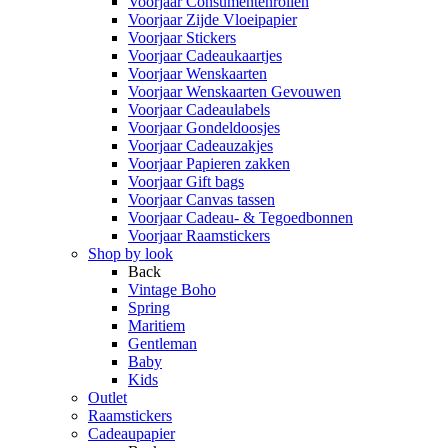
Voorjaar Consumentenrollen
Voorjaar Zijde Vloeipapier
Voorjaar Stickers
Voorjaar Cadeaukaartjes
Voorjaar Wenskaarten
Voorjaar Wenskaarten Gevouwen
Voorjaar Cadeaulabels
Voorjaar Gondeldoosjes
Voorjaar Cadeauzakjes
Voorjaar Papieren zakken
Voorjaar Gift bags
Voorjaar Canvas tassen
Voorjaar Cadeau- & Tegoedbonnen
Voorjaar Raamstickers
Shop by look
Back
Vintage Boho
Spring
Maritiem
Gentleman
Baby
Kids
Outlet
Raamstickers
Cadeaupapier