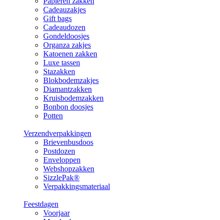
Papieren zakken
Cadeauzakjes
Gift bags
Cadeaudozen
Gondeldoosjes
Organza zakjes
Katoenen zakken
Luxe tassen
Stazakken
Blokbodemzakjes
Diamantzakken
Kruisbodemzakken
Bonbon doosjes
Potten
Verzendverpakkingen
Brievenbusdoos
Postdozen
Enveloppen
Webshopzakken
SizzlePak®
Verpakkingsmateriaal
Feestdagen
Voorjaar