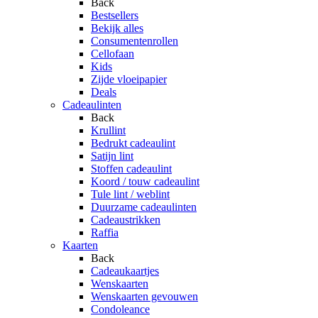
Back
Bestsellers
Bekijk alles
Consumentenrollen
Cellofaan
Kids
Zijde vloeipapier
Deals
Cadeaulinten
Back
Krullint
Bedrukt cadeaulint
Satijn lint
Stoffen cadeaulint
Koord / touw cadeaulint
Tule lint / weblint
Duurzame cadeaulinten
Cadeaustrikken
Raffia
Kaarten
Back
Cadeaukaartjes
Wenskaarten
Wenskaarten gevouwen
Condoleance