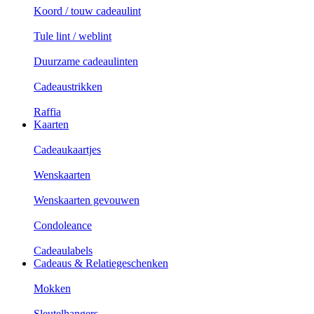
Koord / touw cadeaulint
Tule lint / weblint
Duurzame cadeaulinten
Cadeaustrikken
Raffia
Kaarten
Cadeaukaartjes
Wenskaarten
Wenskaarten gevouwen
Condoleance
Cadeaulabels
Cadeaus & Relatiegeschenken
Mokken
Sleutelhangers