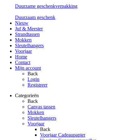
Duurzame geschenkverpakking
Duurzaam geschenk
Nieuw
Juf & Meester
Strandtassen
Mokken
Sleutelhangers
Voorjaar
Home
Contact
Mijn account
Back
Login
Registreer
Categorieën
Back
Canvas tassen
Mokken
Sleutelhangers
Voorjaar
Back
Voorjaar Cadeaupapier