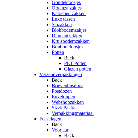
Gondeldoosjes
Organza zakjes
Katoenen zakken
Luxe tassen
Stazakken
Blokbodemzakjes
Diamantzakken
Kruisbodemzakken
Bonbon doosjes
Potten
Back
PET Potten
Glazen potten
Verzendverpakkingen
Back
Brievenbusdoos
Postdozen
Enveloppen
Webshopzakken
SizzlePak®
Verpakkingsmateriaal
Feestdagen
Back
Voorjaar
Back