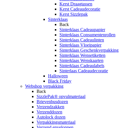
Kerst Draagtassen
Kerst Cadeaudecoratie
Kerst Sizzlepak
Sinterklaas
Back
Sinterklaas Cadeaupapier
Sinterklaas Consumentenrollen
Sinterklaas Cadeaulinten
Sinterklaas Vloeipapier
Sinterklaas Geschenkverpakking
Sinterklaas Wensetiketten
Sinterklaas Wenskaarten
Sinterklaas Cadeaulabels
Sinterlaas Cadeaudecoratie
Halloween
Black Friday
Webshop verpakking
Back
SizzlePak® opvulmateriaal
Brievenbusdozen
Verzendzakken
Verzenddozen
Autolock dozen
Verpakkingsmateriaal
Verzend enveloppen