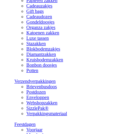
Papieren zakken
Cadeauzakjes
Gift bags
Cadeaudozen
Gondeldoosjes
Organza zakjes
Katoenen zakken
Luxe tassen
Stazakken
Blokbodemzakjes
Diamantzakken
Kruisbodemzakken
Bonbon doosjes
Potten
Verzendverpakkingen
Brievenbusdoos
Postdozen
Enveloppen
Webshopzakken
SizzlePak®
Verpakkingsmateriaal
Feestdagen
Voorjaar