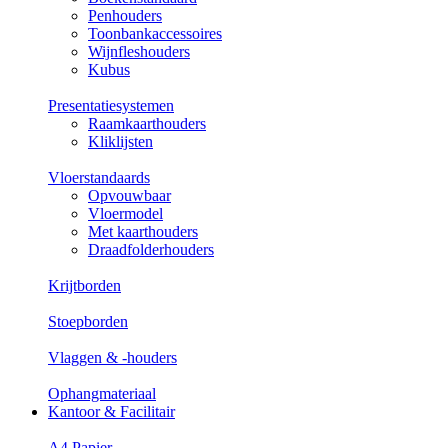
Penhouders
Toonbankaccessoires
Wijnfleshouders
Kubus
Presentatiesystemen
Raamkaarthouders
Kliklijsten
Vloerstandaards
Opvouwbaar
Vloermodel
Met kaarthouders
Draadfolderhouders
Krijtborden
Stoepborden
Vlaggen & -houders
Ophangmateriaal
Kantoor & Facilitair
A4 Papier