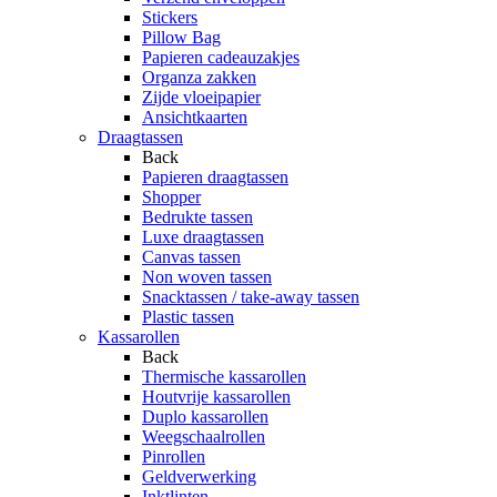
Stickers
Pillow Bag
Papieren cadeauzakjes
Organza zakken
Zijde vloeipapier
Ansichtkaarten
Draagtassen
Back
Papieren draagtassen
Shopper
Bedrukte tassen
Luxe draagtassen
Canvas tassen
Non woven tassen
Snacktassen / take-away tassen
Plastic tassen
Kassarollen
Back
Thermische kassarollen
Houtvrije kassarollen
Duplo kassarollen
Weegschaalrollen
Pinrollen
Geldverwerking
Inktlinten