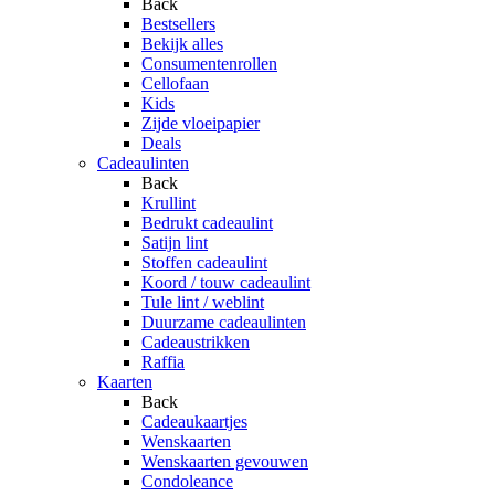
Back
Bestsellers
Bekijk alles
Consumentenrollen
Cellofaan
Kids
Zijde vloeipapier
Deals
Cadeaulinten
Back
Krullint
Bedrukt cadeaulint
Satijn lint
Stoffen cadeaulint
Koord / touw cadeaulint
Tule lint / weblint
Duurzame cadeaulinten
Cadeaustrikken
Raffia
Kaarten
Back
Cadeaukaartjes
Wenskaarten
Wenskaarten gevouwen
Condoleance