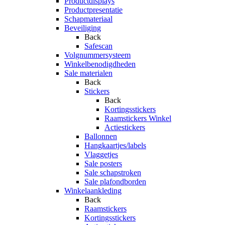
Productdisplays
Productpresentatie
Schapmateriaal
Beveiliging
Back
Safescan
Volgnummersysteem
Winkelbenodigdheden
Sale materialen
Back
Stickers
Back
Kortingsstickers
Raamstickers Winkel
Actiestickers
Ballonnen
Hangkaartjes/labels
Vlaggetjes
Sale posters
Sale schapstroken
Sale plafondborden
Winkelaankleding
Back
Raamstickers
Kortingsstickers