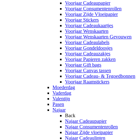
Voorjaar Cadeaupapier
Voorjaar Consumentenrollen
Voorjaar Zijde Vloeipapier
Voorjaar Stickers
Voorjaar Cadeaukaartjes
Voorjaar Wenskaarten
Voorjaar Wenskaarten Gevouwen
Voorjaar Cadeaulabels
Voorjaar Gondeldoosjes
Voorjaar Cadeauzakjes
Voorjaar Papieren zakken
Voorjaar Gift bags
Voorjaar Canvas tassen
Voorjaar Cadeau- & Tegoedbonnen
Voorjaar Raamstickers
Moederdag
Vaderdag
Valentijn
Pasen
Najaar
Back
Najaar Cadeaupapier
Najaar Consumentenrollen
Najaar Zijde vloeipapier
Najaar Cadeaulinten