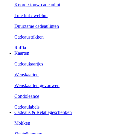
Koord / touw cadeaulint
Tule lint / weblint
Duurzame cadeaulinten
Cadeaustrikken
Raffia
Kaarten
Cadeaukaartjes
Wenskaarten
Wenskaarten gevouwen
Condoleance
Cadeaulabels
Cadeaus & Relatiegeschenken
Mokken
Sleutelhangers