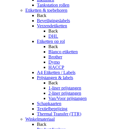
Tankstation rollen
Etiketten & toebehoren
Back
Beveiligingslabels
Verzendetiketten
Back
DHL
Etiketten op rol
Back
Blanco etiketten
Brother
Dymo
HACCP
A4 Etiketten / Labels
Prijstangen & labels
Back
1-liner prijstangen
2-liner prijstangen
Van/Voor prijstangen
Schapkaarten
Textielbeprijzing
Thermal Transfer (TTR)
Winkelmateriaal
Back