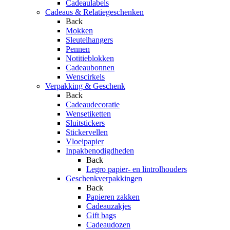
Cadeaulabels
Cadeaus & Relatiegeschenken
Back
Mokken
Sleutelhangers
Pennen
Notitieblokken
Cadeaubonnen
Wenscirkels
Verpakking & Geschenk
Back
Cadeaudecoratie
Wensetiketten
Sluitstickers
Stickervellen
Vloeipapier
Inpakbenodigdheden
Back
Legro papier- en lintrolhouders
Geschenkverpakkingen
Back
Papieren zakken
Cadeauzakjes
Gift bags
Cadeaudozen