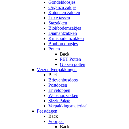
Gondeldoosjes
Organza zakjes
Katoenen zakken
Luxe tassen
Stazakken
Blokbodemzakjes
Diamantzakken
Kruisbodemzakken
Bonbon doosjes
Potten
Back
PET Potten
Glazen potten
Verzendverpakkingen
Back
Brievenbusdoos
Postdozen
Enveloppen
Webshopzakken
SizzlePak®
Verpakkingsmateriaal
Feestdagen
Back
Voorjaar
Back