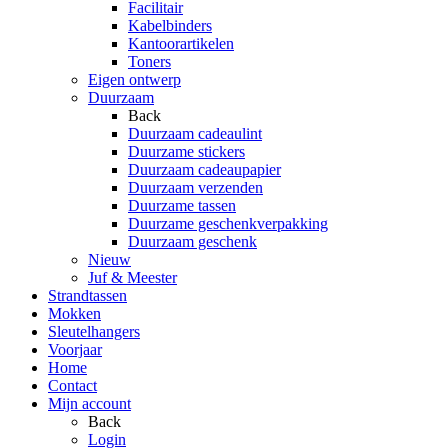
Facilitair
Kabelbinders
Kantoorartikelen
Toners
Eigen ontwerp
Duurzaam
Back
Duurzaam cadeaulint
Duurzame stickers
Duurzaam cadeaupapier
Duurzaam verzenden
Duurzame tassen
Duurzame geschenkverpakking
Duurzaam geschenk
Nieuw
Juf & Meester
Strandtassen
Mokken
Sleutelhangers
Voorjaar
Home
Contact
Mijn account
Back
Login