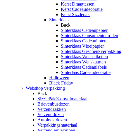
Kerst Draagtassen
Kerst Cadeaudecoratie
Kerst Sizzlepak
Sinterklaas
Back
Sinterklaas Cadeaupapier
Sinterklaas Consumentenrollen
Sinterklaas Cadeaulinten
Sinterklaas Vloeipapier
Sinterklaas Geschenkverpakking
Sinterklaas Wensetiketten
Sinterklaas Wenskaarten
Sinterklaas Cadeaulabels
Sinterlaas Cadeaudecoratie
Halloween
Black Friday
Webshop verpakking
Back
SizzlePak® opvulmateriaal
Brievenbusdozen
Verzendzakken
Verzenddozen
Autolock dozen
Verpakkingsmateriaal
Verzend enveloppen