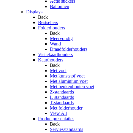
Actie stickers
Ballonnen
Displays
Back
Bestsellers
Folderhouders
Back
Meervoudig
Wand
Draadfolderhouders
Visitekaarthouders
Kaarthouders
Back
Met voet
Met kunststof voet
Met aluminium voet
Met beukenhouten voet
Z-standaards
L-standaards
T-standaards
Met folderhouder
View All
Productpresentaties
Back
Serviesstandaards