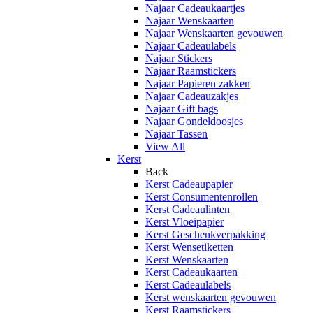
Najaar Cadeaukaartjes
Najaar Wenskaarten
Najaar Wenskaarten gevouwen
Najaar Cadeaulabels
Najaar Stickers
Najaar Raamstickers
Najaar Papieren zakken
Najaar Cadeauzakjes
Najaar Gift bags
Najaar Gondeldoosjes
Najaar Tassen
View All
Kerst
Back
Kerst Cadeaupapier
Kerst Consumentenrollen
Kerst Cadeaulinten
Kerst Vloeipapier
Kerst Geschenkverpakking
Kerst Wensetiketten
Kerst Wenskaarten
Kerst Cadeaukaarten
Kerst Cadeaulabels
Kerst wenskaarten gevouwen
Kerst Raamstickers