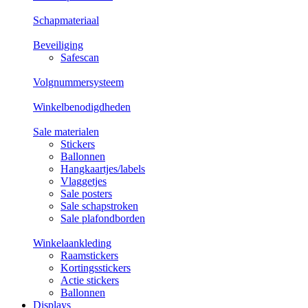
Schapmateriaal
Beveiliging
Safescan
Volgnummersysteem
Winkelbenodigdheden
Sale materialen
Stickers
Ballonnen
Hangkaartjes/labels
Vlaggetjes
Sale posters
Sale schapstroken
Sale plafondborden
Winkelaankleding
Raamstickers
Kortingsstickers
Actie stickers
Ballonnen
Displays