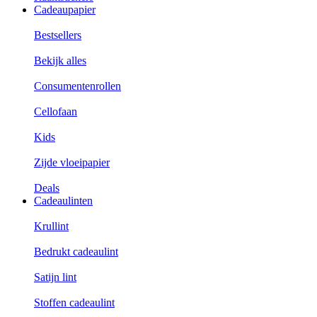
Cadeaupapier
Bestsellers
Bekijk alles
Consumentenrollen
Cellofaan
Kids
Zijde vloeipapier
Deals
Cadeaulinten
Krullint
Bedrukt cadeaulint
Satijn lint
Stoffen cadeaulint