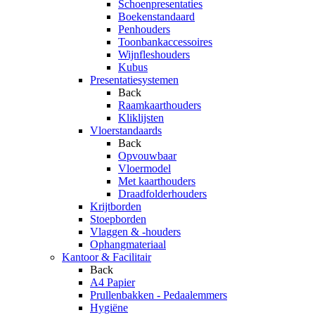
Schoenpresentaties
Boekenstandaard
Penhouders
Toonbankaccessoires
Wijnfleshouders
Kubus
Presentatiesystemen
Back
Raamkaarthouders
Kliklijsten
Vloerstandaards
Back
Opvouwbaar
Vloermodel
Met kaarthouders
Draadfolderhouders
Krijtborden
Stoepborden
Vlaggen & -houders
Ophangmateriaal
Kantoor & Facilitair
Back
A4 Papier
Prullenbakken - Pedaalemmers
Hygiëne