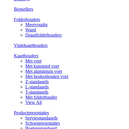
Bestsellers
Folderhouders
Meervoudig
Wand
Draadfolderhouders
Visitekaarthouders
Kaarthouders
Met voet
Met kunststof voet
Met aluminium voet
Met beukenhouten voet
Z-standaards
L-standaards
T-standaards
Met folderhouder
View All
Productpresentaties
Serviesstandaards
Schoenpresentaties
Boekenstandaard