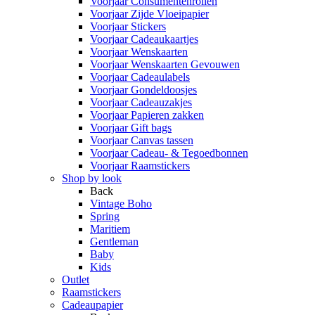
Voorjaar Consumentenrollen
Voorjaar Zijde Vloeipapier
Voorjaar Stickers
Voorjaar Cadeaukaartjes
Voorjaar Wenskaarten
Voorjaar Wenskaarten Gevouwen
Voorjaar Cadeaulabels
Voorjaar Gondeldoosjes
Voorjaar Cadeauzakjes
Voorjaar Papieren zakken
Voorjaar Gift bags
Voorjaar Canvas tassen
Voorjaar Cadeau- & Tegoedbonnen
Voorjaar Raamstickers
Shop by look
Back
Vintage Boho
Spring
Maritiem
Gentleman
Baby
Kids
Outlet
Raamstickers
Cadeaupapier