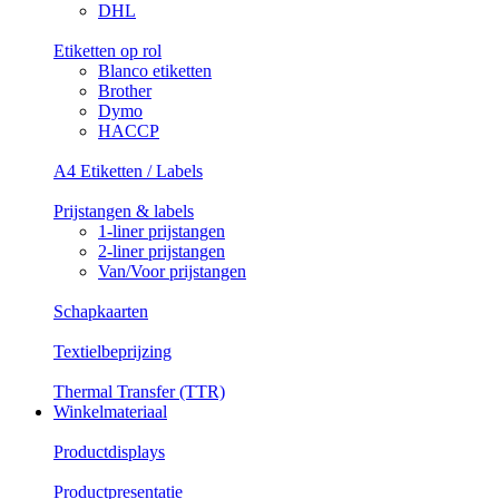
DHL
Etiketten op rol
Blanco etiketten
Brother
Dymo
HACCP
A4 Etiketten / Labels
Prijstangen & labels
1-liner prijstangen
2-liner prijstangen
Van/Voor prijstangen
Schapkaarten
Textielbeprijzing
Thermal Transfer (TTR)
Winkelmateriaal
Productdisplays
Productpresentatie