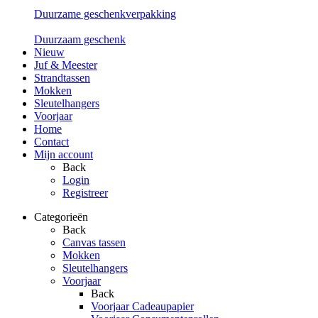
Duurzame geschenkverpakking
Duurzaam geschenk
Nieuw
Juf & Meester
Strandtassen
Mokken
Sleutelhangers
Voorjaar
Home
Contact
Mijn account
Back
Login
Registreer
Categorieën
Back
Canvas tassen
Mokken
Sleutelhangers
Voorjaar
Back
Voorjaar Cadeaupapier