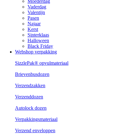
Moederdag
Vaderdag
Valentijn
Pasen
Najaar
Kerst
Sinterklaas
Halloween
Black Friday
Webshop verpakking
SizzlePak® opvulmateriaal
Brievenbusdozen
Verzendzakken
Verzenddozen
Autolock dozen
Verpakkingsmateriaal
Verzend enveloppen