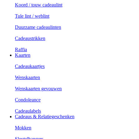
Koord / touw cadeaulint
Tule lint / weblint
Duurzame cadeaulinten
Cadeaustrikken
Raffia
Kaarten
Cadeaukaartjes
Wenskaarten
Wenskaarten gevouwen
Condoleance
Cadeaulabels
Cadeaus & Relatiegeschenken
Mokken
Sleutelhangers