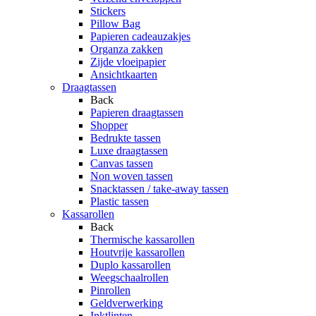
Stickers
Pillow Bag
Papieren cadeauzakjes
Organza zakken
Zijde vloeipapier
Ansichtkaarten
Draagtassen
Back
Papieren draagtassen
Shopper
Bedrukte tassen
Luxe draagtassen
Canvas tassen
Non woven tassen
Snacktassen / take-away tassen
Plastic tassen
Kassarollen
Back
Thermische kassarollen
Houtvrije kassarollen
Duplo kassarollen
Weegschaalrollen
Pinrollen
Geldverwerking
Inktlinten