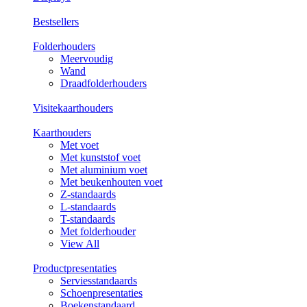
Bestsellers
Folderhouders
Meervoudig
Wand
Draadfolderhouders
Visitekaarthouders
Kaarthouders
Met voet
Met kunststof voet
Met aluminium voet
Met beukenhouten voet
Z-standaards
L-standaards
T-standaards
Met folderhouder
View All
Productpresentaties
Serviesstandaards
Schoenpresentaties
Boekenstandaard