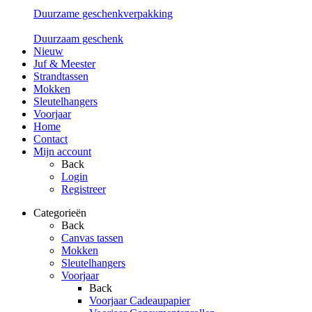
Duurzame geschenkverpakking
Duurzaam geschenk
Nieuw
Juf & Meester
Strandtassen
Mokken
Sleutelhangers
Voorjaar
Home
Contact
Mijn account
Back
Login
Registreer
Categorieën
Back
Canvas tassen
Mokken
Sleutelhangers
Voorjaar
Back
Voorjaar Cadeaupapier