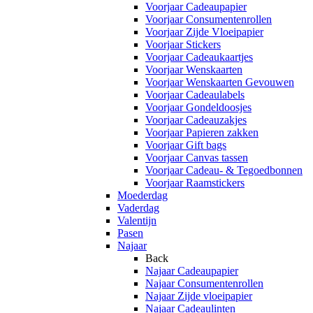
Voorjaar Cadeaupapier
Voorjaar Consumentenrollen
Voorjaar Zijde Vloeipapier
Voorjaar Stickers
Voorjaar Cadeaukaartjes
Voorjaar Wenskaarten
Voorjaar Wenskaarten Gevouwen
Voorjaar Cadeaulabels
Voorjaar Gondeldoosjes
Voorjaar Cadeauzakjes
Voorjaar Papieren zakken
Voorjaar Gift bags
Voorjaar Canvas tassen
Voorjaar Cadeau- & Tegoedbonnen
Voorjaar Raamstickers
Moederdag
Vaderdag
Valentijn
Pasen
Najaar
Back
Najaar Cadeaupapier
Najaar Consumentenrollen
Najaar Zijde vloeipapier
Najaar Cadeaulinten