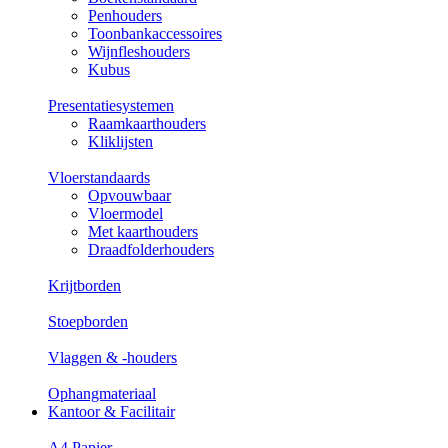
Penhouders
Toonbankaccessoires
Wijnfleshouders
Kubus
Presentatiesystemen
Raamkaarthouders
Kliklijsten
Vloerstandaards
Opvouwbaar
Vloermodel
Met kaarthouders
Draadfolderhouders
Krijtborden
Stoepborden
Vlaggen & -houders
Ophangmateriaal
Kantoor & Facilitair
A4 Papier