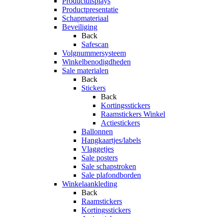
Productdisplays
Productpresentatie
Schapmateriaal
Beveiliging
Back
Safescan
Volgnummersysteem
Winkelbenodigdheden
Sale materialen
Back
Stickers
Back
Kortingsstickers
Raamstickers Winkel
Actiestickers
Ballonnen
Hangkaartjes/labels
Vlaggetjes
Sale posters
Sale schapstroken
Sale plafondborden
Winkelaankleding
Back
Raamstickers
Kortingsstickers