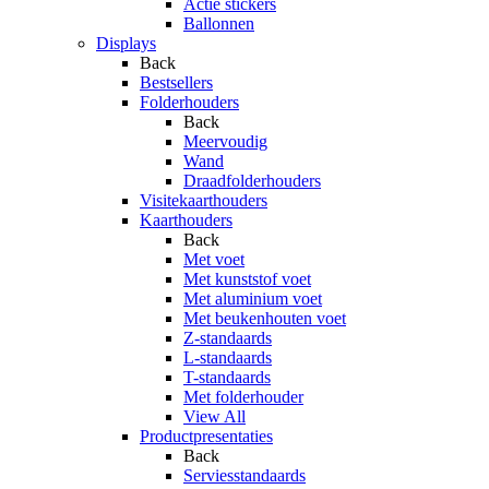
Actie stickers
Ballonnen
Displays
Back
Bestsellers
Folderhouders
Back
Meervoudig
Wand
Draadfolderhouders
Visitekaarthouders
Kaarthouders
Back
Met voet
Met kunststof voet
Met aluminium voet
Met beukenhouten voet
Z-standaards
L-standaards
T-standaards
Met folderhouder
View All
Productpresentaties
Back
Serviesstandaards