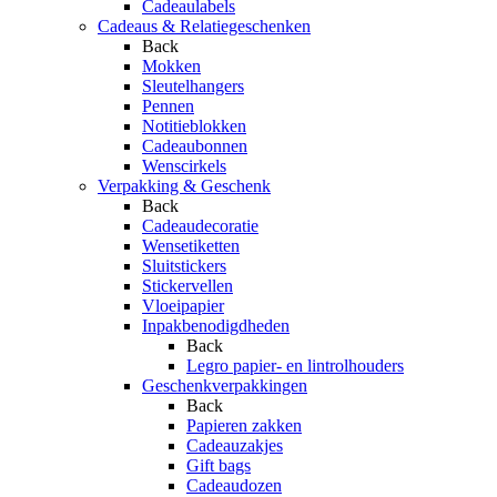
Cadeaulabels
Cadeaus & Relatiegeschenken
Back
Mokken
Sleutelhangers
Pennen
Notitieblokken
Cadeaubonnen
Wenscirkels
Verpakking & Geschenk
Back
Cadeaudecoratie
Wensetiketten
Sluitstickers
Stickervellen
Vloeipapier
Inpakbenodigdheden
Back
Legro papier- en lintrolhouders
Geschenkverpakkingen
Back
Papieren zakken
Cadeauzakjes
Gift bags
Cadeaudozen