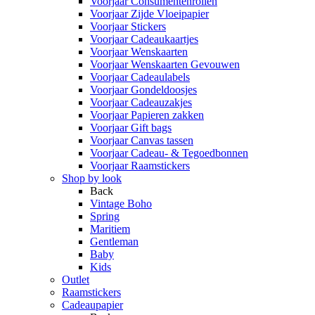
Voorjaar Consumentenrollen
Voorjaar Zijde Vloeipapier
Voorjaar Stickers
Voorjaar Cadeaukaartjes
Voorjaar Wenskaarten
Voorjaar Wenskaarten Gevouwen
Voorjaar Cadeaulabels
Voorjaar Gondeldoosjes
Voorjaar Cadeauzakjes
Voorjaar Papieren zakken
Voorjaar Gift bags
Voorjaar Canvas tassen
Voorjaar Cadeau- & Tegoedbonnen
Voorjaar Raamstickers
Shop by look
Back
Vintage Boho
Spring
Maritiem
Gentleman
Baby
Kids
Outlet
Raamstickers
Cadeaupapier