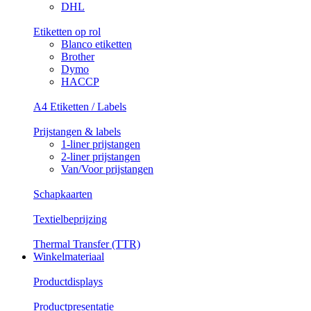
DHL
Etiketten op rol
Blanco etiketten
Brother
Dymo
HACCP
A4 Etiketten / Labels
Prijstangen & labels
1-liner prijstangen
2-liner prijstangen
Van/Voor prijstangen
Schapkaarten
Textielbeprijzing
Thermal Transfer (TTR)
Winkelmateriaal
Productdisplays
Productpresentatie