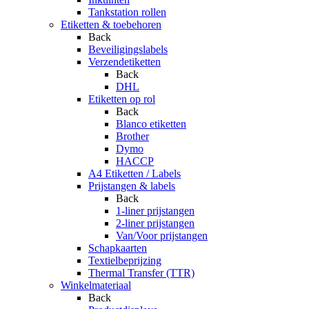
Tankstation rollen
Etiketten & toebehoren
Back
Beveiligingslabels
Verzendetiketten
Back
DHL
Etiketten op rol
Back
Blanco etiketten
Brother
Dymo
HACCP
A4 Etiketten / Labels
Prijstangen & labels
Back
1-liner prijstangen
2-liner prijstangen
Van/Voor prijstangen
Schapkaarten
Textielbeprijzing
Thermal Transfer (TTR)
Winkelmateriaal
Back