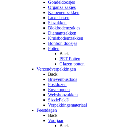
Gondeldoosjes
Organza zakjes
Katoenen zakken
Luxe tassen
Stazakken
Blokbodemzakjes
Diamantzakken
Kruisbodemzakken
Bonbon doosjes
Potten
Back
PET Potten
Glazen potten
Verzendverpakkingen
Back
Brievenbusdoos
Postdozen
Enveloppen
Webshopzakken
SizzlePak®
Verpakkingsmateriaal
Feestdagen
Back
Voorjaar
Back