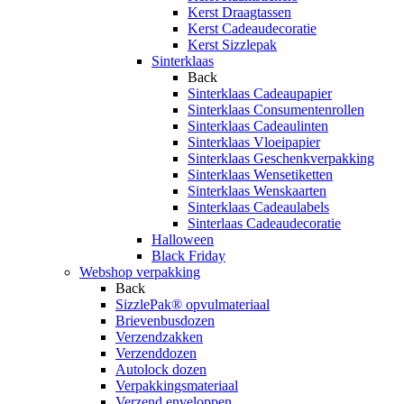
Kerst Draagtassen
Kerst Cadeaudecoratie
Kerst Sizzlepak
Sinterklaas
Back
Sinterklaas Cadeaupapier
Sinterklaas Consumentenrollen
Sinterklaas Cadeaulinten
Sinterklaas Vloeipapier
Sinterklaas Geschenkverpakking
Sinterklaas Wensetiketten
Sinterklaas Wenskaarten
Sinterklaas Cadeaulabels
Sinterlaas Cadeaudecoratie
Halloween
Black Friday
Webshop verpakking
Back
SizzlePak® opvulmateriaal
Brievenbusdozen
Verzendzakken
Verzenddozen
Autolock dozen
Verpakkingsmateriaal
Verzend enveloppen