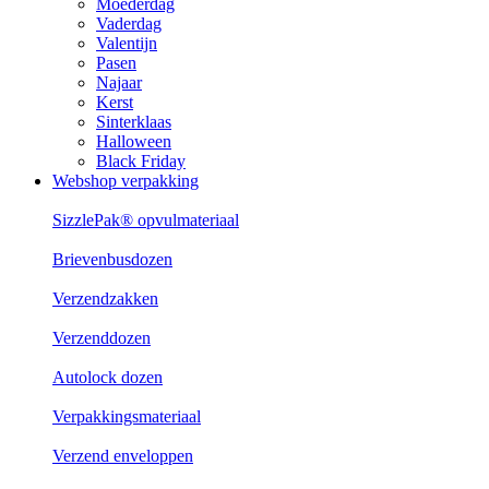
Moederdag
Vaderdag
Valentijn
Pasen
Najaar
Kerst
Sinterklaas
Halloween
Black Friday
Webshop verpakking
SizzlePak® opvulmateriaal
Brievenbusdozen
Verzendzakken
Verzenddozen
Autolock dozen
Verpakkingsmateriaal
Verzend enveloppen