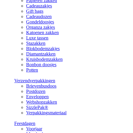
Papieren zakken
Cadeauzakjes
Gift bags
Cadeaudozen
Gondeldoosjes
Organza zakjes
Katoenen zakken
Luxe tassen
Stazakken
Blokbodemzakjes
Diamantzakken
Kruisbodemzakken
Bonbon doosjes
Potten
Verzendverpakkingen
Brievenbusdoos
Postdozen
Enveloppen
Webshopzakken
SizzlePak®
Verpakkingsmateriaal
Feestdagen
Voorjaar