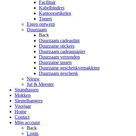
Facilitair
Kabelbinders
Kantoorartikelen
Toners
Eigen ontwerp
Duurzaam
Back
Duurzaam cadeaulint
Duurzame stickers
Duurzaam cadeaupapier
Duurzaam verzenden
Duurzame tassen
Duurzame geschenkverpakking
Duurzaam geschenk
Nieuw
Juf & Meester
Strandtassen
Mokken
Sleutelhangers
Voorjaar
Home
Contact
Mijn account
Back
Login