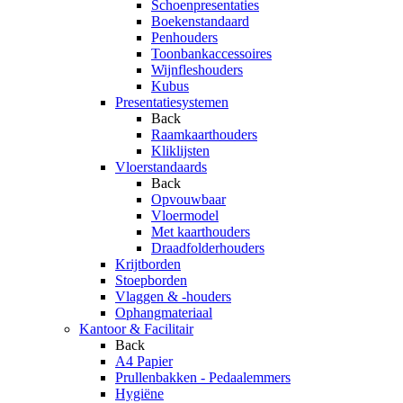
Schoenpresentaties
Boekenstandaard
Penhouders
Toonbankaccessoires
Wijnfleshouders
Kubus
Presentatiesystemen
Back
Raamkaarthouders
Kliklijsten
Vloerstandaards
Back
Opvouwbaar
Vloermodel
Met kaarthouders
Draadfolderhouders
Krijtborden
Stoepborden
Vlaggen & -houders
Ophangmateriaal
Kantoor & Facilitair
Back
A4 Papier
Prullenbakken - Pedaalemmers
Hygiëne