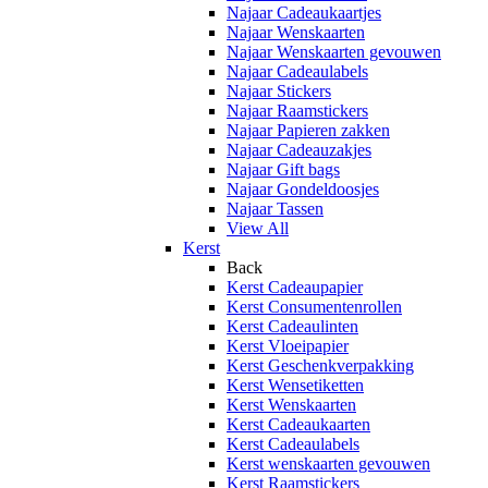
Najaar Cadeaukaartjes
Najaar Wenskaarten
Najaar Wenskaarten gevouwen
Najaar Cadeaulabels
Najaar Stickers
Najaar Raamstickers
Najaar Papieren zakken
Najaar Cadeauzakjes
Najaar Gift bags
Najaar Gondeldoosjes
Najaar Tassen
View All
Kerst
Back
Kerst Cadeaupapier
Kerst Consumentenrollen
Kerst Cadeaulinten
Kerst Vloeipapier
Kerst Geschenkverpakking
Kerst Wensetiketten
Kerst Wenskaarten
Kerst Cadeaukaarten
Kerst Cadeaulabels
Kerst wenskaarten gevouwen
Kerst Raamstickers