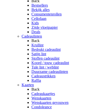
Back
Bestsellers
Bekijk alles
Consumentenrollen
Cellofaan
Kids
Zijde vloeipapier
Deals
Cadeaulinten
Back
Krullint
Bedrukt cadeaulint
Satijn lint
Stoffen cadeaulint
Koord / touw cadeaulint
Tule lint / weblint
Duurzame cadeaulinten
Cadeaustrikken
Raffia
Kaarten
Back
Cadeaukaartjes
Wenskaarten
Wenskaarten gevouwen
Condoleance