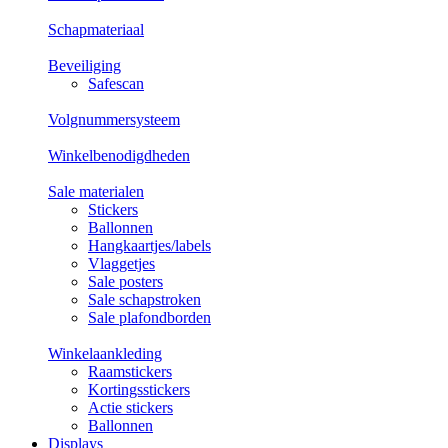
Schapmateriaal
Beveiliging
Safescan
Volgnummersysteem
Winkelbenodigdheden
Sale materialen
Stickers
Ballonnen
Hangkaartjes/labels
Vlaggetjes
Sale posters
Sale schapstroken
Sale plafondborden
Winkelaankleding
Raamstickers
Kortingsstickers
Actie stickers
Ballonnen
Displays