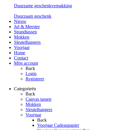
Duurzame geschenkverpakking
Duurzaam geschenk
Nieuw
Juf & Meester
Strandtassen
Mokken
Sleutelhangers
Voorjaar
Home
Contact
Mijn account
Back
Login
Registreer
Categorieën
Back
Canvas tassen
Mokken
Sleutelhangers
Voorjaar
Back
Voorjaar Cadeaupapier