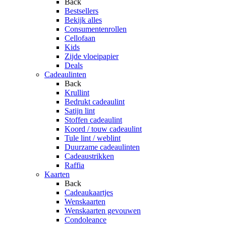
Back
Bestsellers
Bekijk alles
Consumentenrollen
Cellofaan
Kids
Zijde vloeipapier
Deals
Cadeaulinten
Back
Krullint
Bedrukt cadeaulint
Satijn lint
Stoffen cadeaulint
Koord / touw cadeaulint
Tule lint / weblint
Duurzame cadeaulinten
Cadeaustrikken
Raffia
Kaarten
Back
Cadeaukaartjes
Wenskaarten
Wenskaarten gevouwen
Condoleance