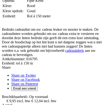
Opdruk:
Fijne Kerst
Kleur:
Rood
Kleur opdruk:
Goud
Eenheid:
Rol á 150 meter
Bedrukt cadeaulint om uw cadeau leuker en mooier te maken. De
cadeaulinten worden gebruikt om uw cadeau extra te versieren en
doordat deze linten bedrukt zijn geeft dit een extra luxe uitstraling.
Door de boodschap op het lint kunt u net datgene zeggen wat u met
een cadeaupapiertje alleen niet had kunnen zeggen! De linten
worden o.a. ook gebruikt om bijvoorbeeld
cadeaulabels
aan uw
cadeau te bevestigen.
Artikelnummer:
016795
Eenheid:
rol á 150 m
Share:
Share on Twitter
Share on Facebook
Share on Pinterest
Email een vriend
Beschikbaarheid::
Op voorraad
€ 9,95
excl. btw
€ 12,04
incl. btw