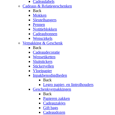
Cadeaulabels
Cadeaus & Relatiegeschenken
Back
Mokken
Sleutelhangers
Pennen
Notitieblokken
Cadeaubonnen
Wenscirkels
Verpakking & Geschenk
Back
Cadeaudecoratie
Wensetiketten
Sluitstickers
Stickervellen
Vloeipapier
Inpakbenodigdheden
Back
Legro papier- en lintrolhouders
Geschenkverpakkingen
Back
Papieren zakken
Cadeauzakjes
Gift bags
Cadeaudozen