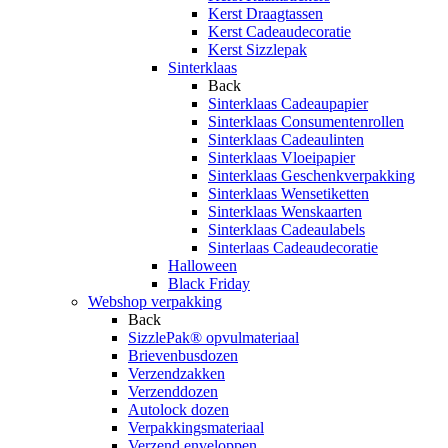
Kerst Draagtassen
Kerst Cadeaudecoratie
Kerst Sizzlepak
Sinterklaas
Back
Sinterklaas Cadeaupapier
Sinterklaas Consumentenrollen
Sinterklaas Cadeaulinten
Sinterklaas Vloeipapier
Sinterklaas Geschenkverpakking
Sinterklaas Wensetiketten
Sinterklaas Wenskaarten
Sinterklaas Cadeaulabels
Sinterlaas Cadeaudecoratie
Halloween
Black Friday
Webshop verpakking
Back
SizzlePak® opvulmateriaal
Brievenbusdozen
Verzendzakken
Verzenddozen
Autolock dozen
Verpakkingsmateriaal
Verzend enveloppen