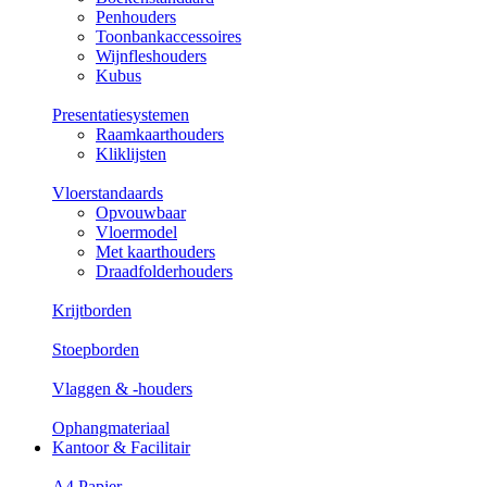
Penhouders
Toonbankaccessoires
Wijnfleshouders
Kubus
Presentatiesystemen
Raamkaarthouders
Kliklijsten
Vloerstandaards
Opvouwbaar
Vloermodel
Met kaarthouders
Draadfolderhouders
Krijtborden
Stoepborden
Vlaggen & -houders
Ophangmateriaal
Kantoor & Facilitair
A4 Papier