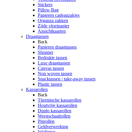
Stickers
Pillow Bag
Papieren cadeauzakjes
Organza zakken
Zijde vloeipapier
Ansichtkaarten
Draagtassen
Back
Papieren draagtassen
Shopper
Bedrukte tassen
Luxe draagtassen
Canvas tassen
Non woven tassen
Snacktassen / take-away tassen
Plastic tassen
Kassarollen
Back
Thermische kassarollen
Houtvrije kassarollen
Duplo kassarollen
Weegschaalrollen
Pinrollen
Geldverwerking
Inktlinten