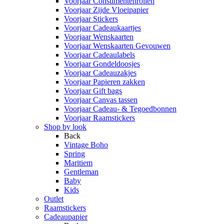
Voorjaar Consumentenrollen
Voorjaar Zijde Vloeipapier
Voorjaar Stickers
Voorjaar Cadeaukaartjes
Voorjaar Wenskaarten
Voorjaar Wenskaarten Gevouwen
Voorjaar Cadeaulabels
Voorjaar Gondeldoosjes
Voorjaar Cadeauzakjes
Voorjaar Papieren zakken
Voorjaar Gift bags
Voorjaar Canvas tassen
Voorjaar Cadeau- & Tegoedbonnen
Voorjaar Raamstickers
Shop by look
Back
Vintage Boho
Spring
Maritiem
Gentleman
Baby
Kids
Outlet
Raamstickers
Cadeaupapier