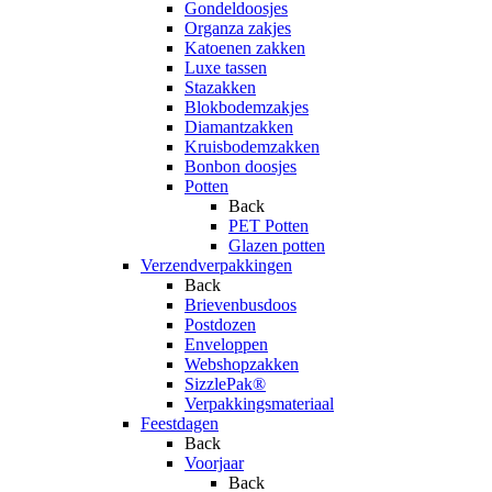
Gondeldoosjes
Organza zakjes
Katoenen zakken
Luxe tassen
Stazakken
Blokbodemzakjes
Diamantzakken
Kruisbodemzakken
Bonbon doosjes
Potten
Back
PET Potten
Glazen potten
Verzendverpakkingen
Back
Brievenbusdoos
Postdozen
Enveloppen
Webshopzakken
SizzlePak®
Verpakkingsmateriaal
Feestdagen
Back
Voorjaar
Back