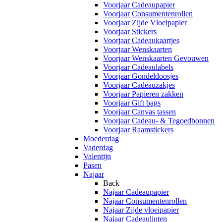
Voorjaar Cadeaupapier
Voorjaar Consumentenrollen
Voorjaar Zijde Vloeipapier
Voorjaar Stickers
Voorjaar Cadeaukaartjes
Voorjaar Wenskaarten
Voorjaar Wenskaarten Gevouwen
Voorjaar Cadeaulabels
Voorjaar Gondeldoosjes
Voorjaar Cadeauzakjes
Voorjaar Papieren zakken
Voorjaar Gift bags
Voorjaar Canvas tassen
Voorjaar Cadeau- & Tegoedbonnen
Voorjaar Raamstickers
Moederdag
Vaderdag
Valentijn
Pasen
Najaar
Back
Najaar Cadeaupapier
Najaar Consumentenrollen
Najaar Zijde vloeipapier
Najaar Cadeaulinten