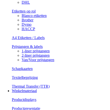
DHL
Etiketten op rol
Blanco etiketten
Brother
Dymo
HACCP
A4 Etiketten / Labels
Prijstangen & labels
1-liner prijstangen
2-liner prijstangen
Van/Voor prijstangen
Schapkaarten
Textielbeprijzing
Thermal Transfer (TTR)
Winkelmateriaal
Productdisplays
Productpresentatie