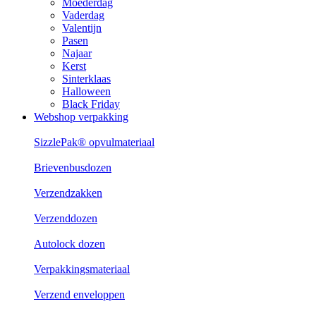
Moederdag
Vaderdag
Valentijn
Pasen
Najaar
Kerst
Sinterklaas
Halloween
Black Friday
Webshop verpakking
SizzlePak® opvulmateriaal
Brievenbusdozen
Verzendzakken
Verzenddozen
Autolock dozen
Verpakkingsmateriaal
Verzend enveloppen