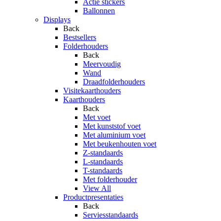
Actie stickers
Ballonnen
Displays
Back
Bestsellers
Folderhouders
Back
Meervoudig
Wand
Draadfolderhouders
Visitekaarthouders
Kaarthouders
Back
Met voet
Met kunststof voet
Met aluminium voet
Met beukenhouten voet
Z-standaards
L-standaards
T-standaards
Met folderhouder
View All
Productpresentaties
Back
Serviesstandaards