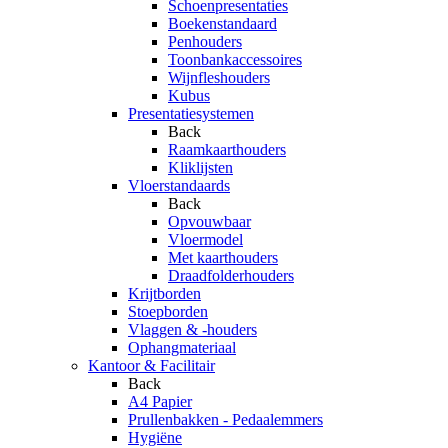
Schoenpresentaties
Boekenstandaard
Penhouders
Toonbankaccessoires
Wijnfleshouders
Kubus
Presentatiesystemen
Back
Raamkaarthouders
Kliklijsten
Vloerstandaards
Back
Opvouwbaar
Vloermodel
Met kaarthouders
Draadfolderhouders
Krijtborden
Stoepborden
Vlaggen & -houders
Ophangmateriaal
Kantoor & Facilitair
Back
A4 Papier
Prullenbakken - Pedaalemmers
Hygiëne