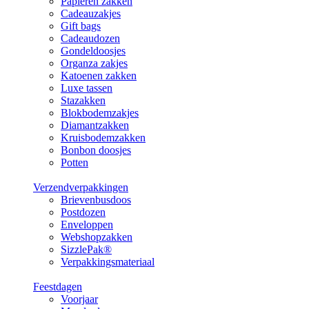
Papieren zakken
Cadeauzakjes
Gift bags
Cadeaudozen
Gondeldoosjes
Organza zakjes
Katoenen zakken
Luxe tassen
Stazakken
Blokbodemzakjes
Diamantzakken
Kruisbodemzakken
Bonbon doosjes
Potten
Verzendverpakkingen
Brievenbusdoos
Postdozen
Enveloppen
Webshopzakken
SizzlePak®
Verpakkingsmateriaal
Feestdagen
Voorjaar