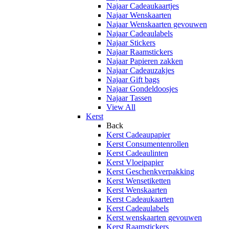
Najaar Cadeaukaartjes
Najaar Wenskaarten
Najaar Wenskaarten gevouwen
Najaar Cadeaulabels
Najaar Stickers
Najaar Raamstickers
Najaar Papieren zakken
Najaar Cadeauzakjes
Najaar Gift bags
Najaar Gondeldoosjes
Najaar Tassen
View All
Kerst
Back
Kerst Cadeaupapier
Kerst Consumentenrollen
Kerst Cadeaulinten
Kerst Vloeipapier
Kerst Geschenkverpakking
Kerst Wensetiketten
Kerst Wenskaarten
Kerst Cadeaukaarten
Kerst Cadeaulabels
Kerst wenskaarten gevouwen
Kerst Raamstickers