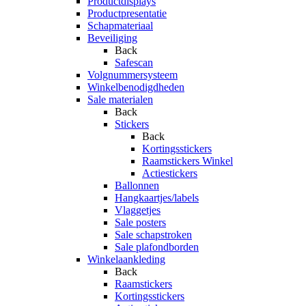
Productdisplays
Productpresentatie
Schapmateriaal
Beveiliging
Back
Safescan
Volgnummersysteem
Winkelbenodigdheden
Sale materialen
Back
Stickers
Back
Kortingsstickers
Raamstickers Winkel
Actiestickers
Ballonnen
Hangkaartjes/labels
Vlaggetjes
Sale posters
Sale schapstroken
Sale plafondborden
Winkelaankleding
Back
Raamstickers
Kortingsstickers