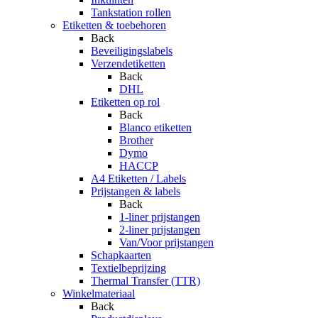
Tankstation rollen
Etiketten & toebehoren
Back
Beveiligingslabels
Verzendetiketten
Back
DHL
Etiketten op rol
Back
Blanco etiketten
Brother
Dymo
HACCP
A4 Etiketten / Labels
Prijstangen & labels
Back
1-liner prijstangen
2-liner prijstangen
Van/Voor prijstangen
Schapkaarten
Textielbeprijzing
Thermal Transfer (TTR)
Winkelmateriaal
Back