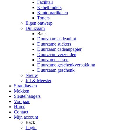
Facilitair
Kabelbinders
Kantoorartikelen
Toners
Eigen ontwerp
Duurzaam
Back
Duurzaam cadeaulint
Duurzame stickers
Duurzaam cadeaupapier
Duurzaam verzenden
Duurzame tassen
Duurzame geschenkverpakking
Duurzaam geschenk
Nieuw
Juf & Meester
Strandtassen
Mokken
Sleutelhangers
Voorjaar
Home
Contact
Mijn account
Back
Login