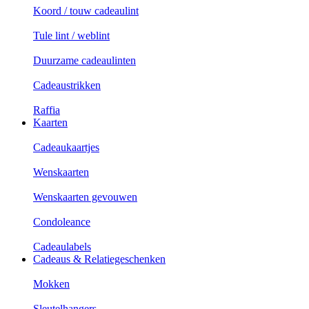
Koord / touw cadeaulint
Tule lint / weblint
Duurzame cadeaulinten
Cadeaustrikken
Raffia
Kaarten
Cadeaukaartjes
Wenskaarten
Wenskaarten gevouwen
Condoleance
Cadeaulabels
Cadeaus & Relatiegeschenken
Mokken
Sleutelhangers