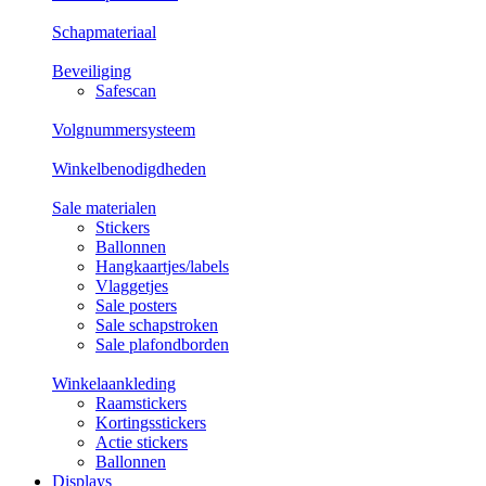
Schapmateriaal
Beveiliging
Safescan
Volgnummersysteem
Winkelbenodigdheden
Sale materialen
Stickers
Ballonnen
Hangkaartjes/labels
Vlaggetjes
Sale posters
Sale schapstroken
Sale plafondborden
Winkelaankleding
Raamstickers
Kortingsstickers
Actie stickers
Ballonnen
Displays