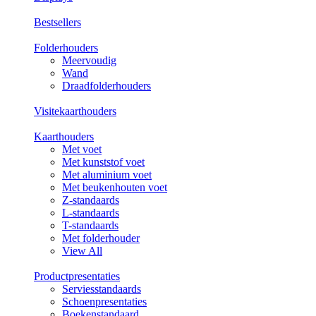
Bestsellers
Folderhouders
Meervoudig
Wand
Draadfolderhouders
Visitekaarthouders
Kaarthouders
Met voet
Met kunststof voet
Met aluminium voet
Met beukenhouten voet
Z-standaards
L-standaards
T-standaards
Met folderhouder
View All
Productpresentaties
Serviesstandaards
Schoenpresentaties
Boekenstandaard