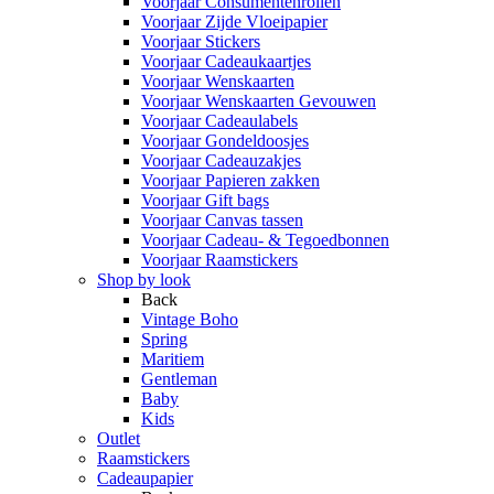
Voorjaar Consumentenrollen
Voorjaar Zijde Vloeipapier
Voorjaar Stickers
Voorjaar Cadeaukaartjes
Voorjaar Wenskaarten
Voorjaar Wenskaarten Gevouwen
Voorjaar Cadeaulabels
Voorjaar Gondeldoosjes
Voorjaar Cadeauzakjes
Voorjaar Papieren zakken
Voorjaar Gift bags
Voorjaar Canvas tassen
Voorjaar Cadeau- & Tegoedbonnen
Voorjaar Raamstickers
Shop by look
Back
Vintage Boho
Spring
Maritiem
Gentleman
Baby
Kids
Outlet
Raamstickers
Cadeaupapier