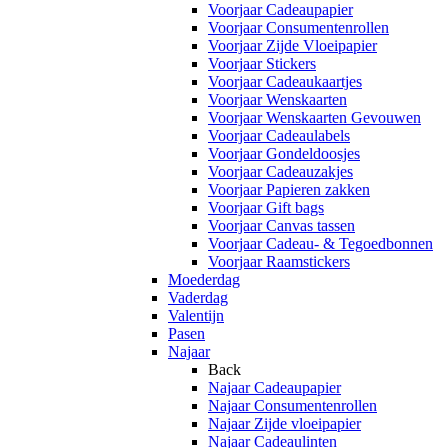
Voorjaar Cadeaupapier
Voorjaar Consumentenrollen
Voorjaar Zijde Vloeipapier
Voorjaar Stickers
Voorjaar Cadeaukaartjes
Voorjaar Wenskaarten
Voorjaar Wenskaarten Gevouwen
Voorjaar Cadeaulabels
Voorjaar Gondeldoosjes
Voorjaar Cadeauzakjes
Voorjaar Papieren zakken
Voorjaar Gift bags
Voorjaar Canvas tassen
Voorjaar Cadeau- & Tegoedbonnen
Voorjaar Raamstickers
Moederdag
Vaderdag
Valentijn
Pasen
Najaar
Back
Najaar Cadeaupapier
Najaar Consumentenrollen
Najaar Zijde vloeipapier
Najaar Cadeaulinten