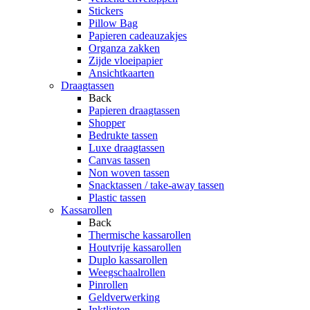
Stickers
Pillow Bag
Papieren cadeauzakjes
Organza zakken
Zijde vloeipapier
Ansichtkaarten
Draagtassen
Back
Papieren draagtassen
Shopper
Bedrukte tassen
Luxe draagtassen
Canvas tassen
Non woven tassen
Snacktassen / take-away tassen
Plastic tassen
Kassarollen
Back
Thermische kassarollen
Houtvrije kassarollen
Duplo kassarollen
Weegschaalrollen
Pinrollen
Geldverwerking
Inktlinten