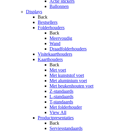
Actie stickers
Ballonnen
Displays
Back
Bestsellers
Folderhouders
Back
Meervoudig
Wand
Draadfolderhouders
Visitekaarthouders
Kaarthouders
Back
Met voet
Met kunststof voet
Met aluminium voet
Met beukenhouten voet
Z-standaards
L-standaards
T-standaards
Met folderhouder
View All
Productpresentaties
Back
Serviesstandaards