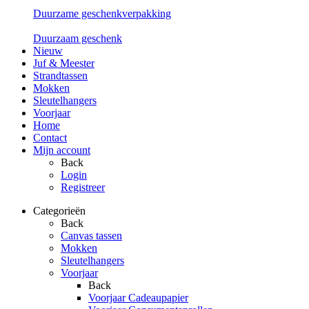
Duurzame geschenkverpakking
Duurzaam geschenk
Nieuw
Juf & Meester
Strandtassen
Mokken
Sleutelhangers
Voorjaar
Home
Contact
Mijn account
Back
Login
Registreer
Categorieën
Back
Canvas tassen
Mokken
Sleutelhangers
Voorjaar
Back
Voorjaar Cadeaupapier