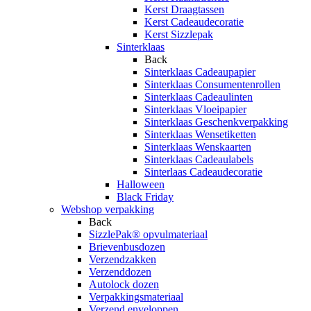
Kerst Draagtassen
Kerst Cadeaudecoratie
Kerst Sizzlepak
Sinterklaas
Back
Sinterklaas Cadeaupapier
Sinterklaas Consumentenrollen
Sinterklaas Cadeaulinten
Sinterklaas Vloeipapier
Sinterklaas Geschenkverpakking
Sinterklaas Wensetiketten
Sinterklaas Wenskaarten
Sinterklaas Cadeaulabels
Sinterlaas Cadeaudecoratie
Halloween
Black Friday
Webshop verpakking
Back
SizzlePak® opvulmateriaal
Brievenbusdozen
Verzendzakken
Verzenddozen
Autolock dozen
Verpakkingsmateriaal
Verzend enveloppen