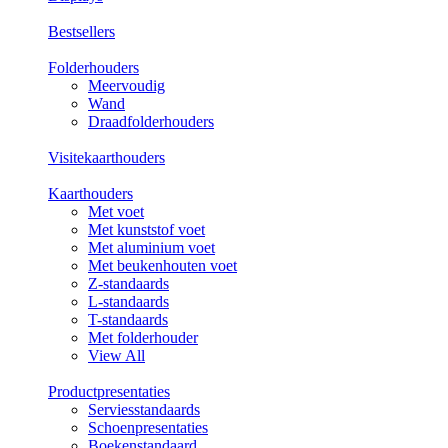
Bestsellers
Folderhouders
Meervoudig
Wand
Draadfolderhouders
Visitekaarthouders
Kaarthouders
Met voet
Met kunststof voet
Met aluminium voet
Met beukenhouten voet
Z-standaards
L-standaards
T-standaards
Met folderhouder
View All
Productpresentaties
Serviesstandaards
Schoenpresentaties
Boekenstandaard