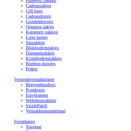
Papieren zakken
Cadeauzakjes
Gift bags
Cadeaudozen
Gondeldoosjes
Organza zakjes
Katoenen zakken
Luxe tassen
Stazakken
Blokbodemzakjes
Diamantzakken
Kruisbodemzakken
Bonbon doosjes
Potten
Verzendverpakkingen
Brievenbusdoos
Postdozen
Enveloppen
Webshopzakken
SizzlePak®
Verpakkingsmateriaal
Feestdagen
Voorjaar