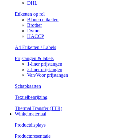
DHL
Etiketten op rol
Blanco etiketten
Brother
Dymo
HACCP
A4 Etiketten / Labels
Prijstangen & labels
1-liner prijstangen
2-liner prijstangen
Van/Voor prijstangen
Schapkaarten
Textielbeprijzing
Thermal Transfer (TTR)
Winkelmateriaal
Productdisplays
Productpresentatie