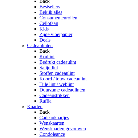
Back
Bestsellers
Bekijk alles
Consumentenrollen
Cellofaan
Kids
Zijde vloeipapier
Deals
Cadeaulinten
Back
Krullint
Bedrukt cadeaulint
Satijn lint
Stoffen cadeaulint
Koord / touw cadeaulint
Tule lint / weblint
Duurzame cadeaulinten
Cadeaustrikken
Raffia
Kaarten
Back
Cadeaukaartjes
Wenskaarten
Wenskaarten gevouwen
Condoleance