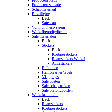
Productdisplays
Productpresentatie
Schapmateriaal
Beveiliging
Back
Safescan
Volgnummersysteem
Winkelbenodigdheden
Sale materialen
Back
Stickers
Back
Kortingsstickers
Raamstickers Winkel
Actiestickers
Ballonnen
Hangkaartjes/labels
Vlaggetjes
Sale posters
Sale schapstroken
Sale plafondborden
Winkelaankleding
Back
Raamstickers
Kortingsstickers