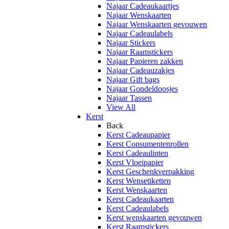
Najaar Cadeaukaartjes
Najaar Wenskaarten
Najaar Wenskaarten gevouwen
Najaar Cadeaulabels
Najaar Stickers
Najaar Raamstickers
Najaar Papieren zakken
Najaar Cadeauzakjes
Najaar Gift bags
Najaar Gondeldoosjes
Najaar Tassen
View All
Kerst
Back
Kerst Cadeaupapier
Kerst Consumentenrollen
Kerst Cadeaulinten
Kerst Vloeipapier
Kerst Geschenkverpakking
Kerst Wensetiketten
Kerst Wenskaarten
Kerst Cadeaukaarten
Kerst Cadeaulabels
Kerst wenskaarten gevouwen
Kerst Raamstickers