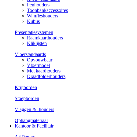
Penhouders
Toonbankaccessoires
Wijnfleshouders
Kubus
Presentatiesystemen
Raamkaarthouders
Kliklijsten
Vloerstandaards
Opvouwbaar
Vloermodel
Met kaarthouders
Draadfolderhouders
Krijtborden
Stoepborden
Vlaggen & -houders
Ophangmateriaal
Kantoor & Facilitair
A4 Papier