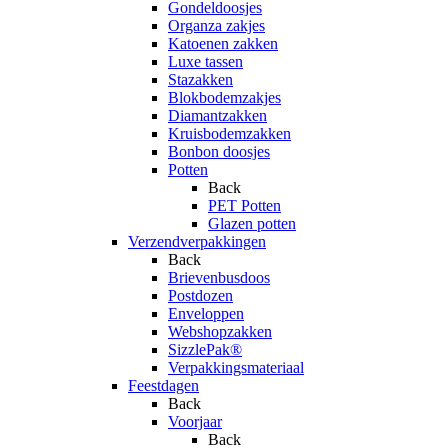
Gondeldoosjes
Organza zakjes
Katoenen zakken
Luxe tassen
Stazakken
Blokbodemzakjes
Diamantzakken
Kruisbodemzakken
Bonbon doosjes
Potten
Back
PET Potten
Glazen potten
Verzendverpakkingen
Back
Brievenbusdoos
Postdozen
Enveloppen
Webshopzakken
SizzlePak®
Verpakkingsmateriaal
Feestdagen
Back
Voorjaar
Back