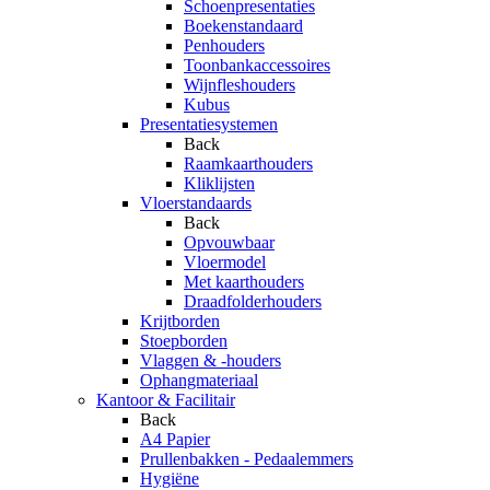
Schoenpresentaties
Boekenstandaard
Penhouders
Toonbankaccessoires
Wijnfleshouders
Kubus
Presentatiesystemen
Back
Raamkaarthouders
Kliklijsten
Vloerstandaards
Back
Opvouwbaar
Vloermodel
Met kaarthouders
Draadfolderhouders
Krijtborden
Stoepborden
Vlaggen & -houders
Ophangmateriaal
Kantoor & Facilitair
Back
A4 Papier
Prullenbakken - Pedaalemmers
Hygiëne