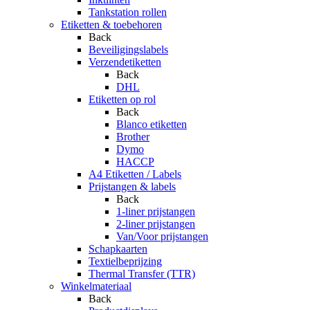
Tankstation rollen
Etiketten & toebehoren
Back
Beveiligingslabels
Verzendetiketten
Back
DHL
Etiketten op rol
Back
Blanco etiketten
Brother
Dymo
HACCP
A4 Etiketten / Labels
Prijstangen & labels
Back
1-liner prijstangen
2-liner prijstangen
Van/Voor prijstangen
Schapkaarten
Textielbeprijzing
Thermal Transfer (TTR)
Winkelmateriaal
Back