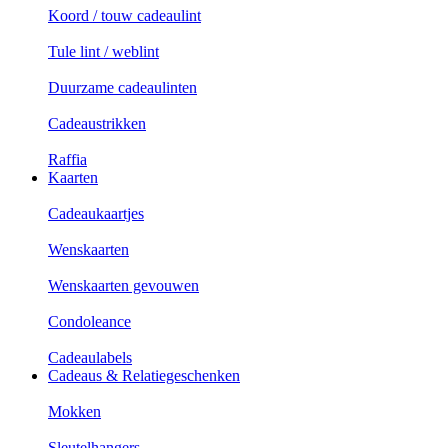
Koord / touw cadeaulint
Tule lint / weblint
Duurzame cadeaulinten
Cadeaustrikken
Raffia
Kaarten
Cadeaukaartjes
Wenskaarten
Wenskaarten gevouwen
Condoleance
Cadeaulabels
Cadeaus & Relatiegeschenken
Mokken
Sleutelhangers