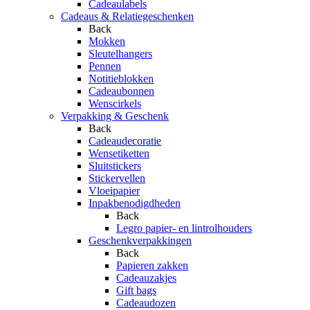
Cadeaulabels
Cadeaus & Relatiegeschenken
Back
Mokken
Sleutelhangers
Pennen
Notitieblokken
Cadeaubonnen
Wenscirkels
Verpakking & Geschenk
Back
Cadeaudecoratie
Wensetiketten
Sluitstickers
Stickervellen
Vloeipapier
Inpakbenodigdheden
Back
Legro papier- en lintrolhouders
Geschenkverpakkingen
Back
Papieren zakken
Cadeauzakjes
Gift bags
Cadeaudozen