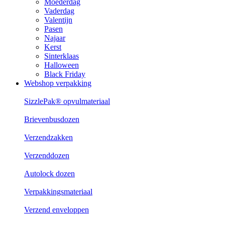
Moederdag
Vaderdag
Valentijn
Pasen
Najaar
Kerst
Sinterklaas
Halloween
Black Friday
Webshop verpakking
SizzlePak® opvulmateriaal
Brievenbusdozen
Verzendzakken
Verzenddozen
Autolock dozen
Verpakkingsmateriaal
Verzend enveloppen