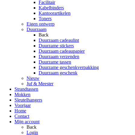
Facilitair
Kabelbinders
Kantoorartikelen
Toners
Eigen ontwerp
Duurzaam
Back
Duurzaam cadeaulint
Duurzame stickers
Duurzaam cadeaupapier
Duurzaam verzenden
Duurzame tassen
Duurzame geschenkverpakking
Duurzaam geschenk
Nieuw
Juf & Meester
Strandtassen
Mokken
Sleutelhangers
Voorjaar
Home
Contact
Mijn account
Back
Login