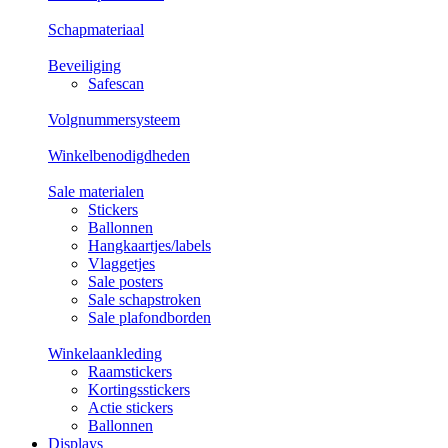
Schapmateriaal
Beveiliging
Safescan
Volgnummersysteem
Winkelbenodigdheden
Sale materialen
Stickers
Ballonnen
Hangkaartjes/labels
Vlaggetjes
Sale posters
Sale schapstroken
Sale plafondborden
Winkelaankleding
Raamstickers
Kortingsstickers
Actie stickers
Ballonnen
Displays